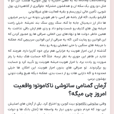
Money Laundering که به معنی «مبارزه با پول شویی» هست. این دو تا
مثل دو روی یک سکه ان و هدفشون مشترکه: جلوگیری از کلاهبرداری، پول
شویی، تأمین مالی تروریسم و بقیه فعالیت های غیرقانونی.
فکرشو بکنید، اگه قرار باشه هر کسی با هر هویتی بتونه بی دردسر میلیون
ها دلار ارز دیجیتال جابه جا کنه، سنگ روی سنگ بند نمیشه. خیلی راحت
میشه پول های کثیف رو شست وشو داد و ردی هم ازش باقی نذاشت. به
همین خاطر، دولت ها و نهادهای بین المللی، صرافی ها رو مجبور کردن که
این قوانین رو رعایت کنن. اگه یه صرافی از این قوانین سرپیچی کنه، ممکنه
با جریمه های سنگین یا حتی تعطیلی روبه رو بشه.
گذشته از این، احراز هویت یه مزایایی هم برای خود کاربرا داره، هرچند که
شاید در ظاهر این جوری به نظر نرسه. مثلاً اگه حسابت هک بشه یا رمز
عبورت رو یادت بره، با احراز هویت میشه هویتت رو تأیید کرد و حسابت
رو برگردوند. تو صرافی های بدون احراز هویت، این امکان ها خیلی
محدوده و اگه دارایی هات رو از دست بدی، ممکنه دیگه هیچ وقت نتونی
بهشون برسی.
آرمان گمنامی ساتوشی ناکاموتو؛ واقعیت
امروز چی میگه؟
وقتی
ساتوشی ناکاموتو
بیت کوین رو اختراع کرد، یکی از آرمان های اصلیش
این بود که مردم بتونن بدون نیاز به واسطه ها (مثل بانک ها و دولت