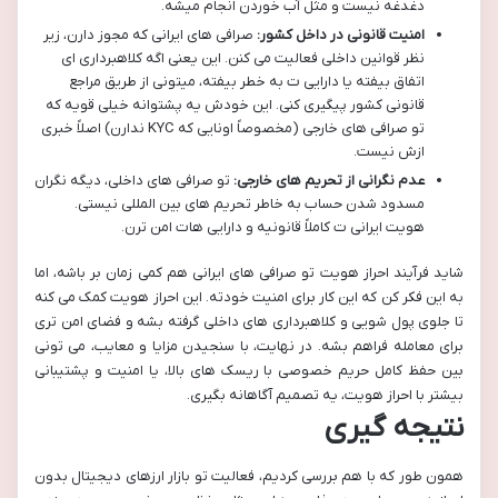
دغدغه نیست و مثل آب خوردن انجام میشه.
امنیت قانونی در داخل کشور:
صرافی های ایرانی که مجوز دارن، زیر
نظر قوانین داخلی فعالیت می کنن. این یعنی اگه کلاهبرداری ای
اتفاق بیفته یا دارایی ت به خطر بیفته، میتونی از طریق مراجع
قانونی کشور پیگیری کنی. این خودش یه پشتوانه خیلی قویه که
تو صرافی های خارجی (مخصوصاً اونایی که KYC ندارن) اصلاً خبری
ازش نیست.
عدم نگرانی از تحریم های خارجی:
تو صرافی های داخلی، دیگه نگران
مسدود شدن حساب به خاطر تحریم های بین المللی نیستی.
هویت ایرانی ت کاملاً قانونیه و دارایی هات امن ترن.
شاید فرآیند احراز هویت تو صرافی های ایرانی هم کمی زمان بر باشه، اما
به این فکر کن که این کار برای امنیت خودته. این احراز هویت کمک می کنه
تا جلوی پول شویی و کلاهبرداری های داخلی گرفته بشه و فضای امن تری
برای معامله فراهم بشه. در نهایت، با سنجیدن مزایا و معایب، می تونی
بین حفظ کامل حریم خصوصی با ریسک های بالا، یا امنیت و پشتیبانی
بیشتر با احراز هویت، یه تصمیم آگاهانه بگیری.
نتیجه گیری
همون طور که با هم بررسی کردیم، فعالیت تو بازار ارزهای دیجیتال بدون