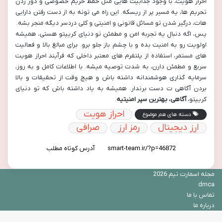
احراز هویت، با وجود جذابیت هایی مثل حفظ حریم خصوصی و دور زدن
تحریم ها، یه مسیر پر از ریسکه. این راه می تونه به از دست رفتن دارایی
هات، درگیر شدن تو مسائل قانونی و امنیتی و کلی دردسر دیگه منجر بشه.
پس، اگه دنبال یه تجربه امن و مطمئن تو دنیای کریپتو هستی، همیشه
اولویت رو به امنیت بده و با چشم باز جلو برو. برای مبالغ بالا و فعالیت
های مستمر، استفاده از پلتفرم های معتبر داخلی که فرآیند احراز هویت
سریع و مطمئن دارن، به شدت توصیه میشه. با اطلاعات کامل و به روز،
سرمایه گذاری هوشمندانه داشته باش و هیچ وقت از تحقیقات و بالا
بردن آگاهی ت دست برندار. همیشه به یاد داشته باش که تو دنیای
کریپتو،
آگاهی، بهترین سپر امنیتیه
.
احراز هویت
دسته های هم موضوع
ارز دیجیتال
رمز ارز
صرافی
آدرس کوتاه مطلب
مجله اسمارت تیم 2026
dmca
تماس با ما
درباره ما