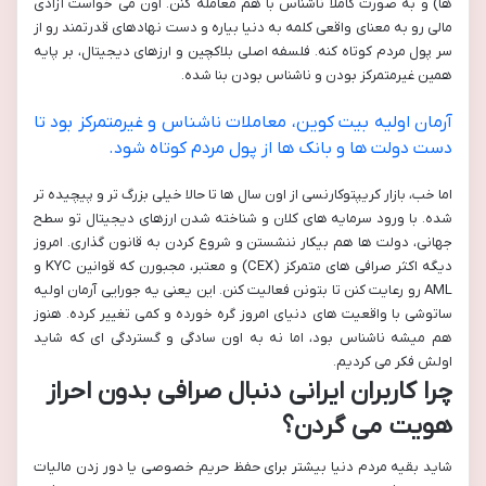
ها) و به صورت کاملاً ناشناس با هم معامله کنن. اون می خواست آزادی
مالی رو به معنای واقعی کلمه به دنیا بیاره و دست نهادهای قدرتمند رو از
سر پول مردم کوتاه کنه. فلسفه اصلی بلاکچین و ارزهای دیجیتال، بر پایه
همین غیرمتمرکز بودن و ناشناس بودن بنا شده.
آرمان اولیه بیت کوین، معاملات ناشناس و غیرمتمرکز بود تا
دست دولت ها و بانک ها از پول مردم کوتاه شود.
اما خب، بازار کریپتوکارنسی از اون سال ها تا حالا خیلی بزرگ تر و پیچیده تر
شده. با ورود سرمایه های کلان و شناخته شدن ارزهای دیجیتال تو سطح
جهانی، دولت ها هم بیکار ننشستن و شروع کردن به قانون گذاری. امروز
دیگه اکثر صرافی های متمرکز (CEX) و معتبر، مجبورن که قوانین KYC و
AML رو رعایت کنن تا بتونن فعالیت کنن. این یعنی یه جورایی آرمان اولیه
ساتوشی با واقعیت های دنیای امروز گره خورده و کمی تغییر کرده. هنوز
هم میشه ناشناس بود، اما نه به اون سادگی و گستردگی ای که شاید
اولش فکر می کردیم.
چرا کاربران ایرانی دنبال صرافی بدون احراز
هویت می گردن؟
شاید بقیه مردم دنیا بیشتر برای حفظ حریم خصوصی یا دور زدن مالیات