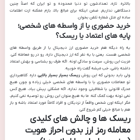
بالاتره. تازه، تعدادشون تو دنیا محدوده و تو ایران که اصلاً چنین
دستگاهی نداریم. ضمن اینکه برای مبالغ بالا، بازم ممکنه ازت اطلاعات
ساده ای مثل شماره تلفن بخوان.
خرید حضوری یا از واسطه های شخصی؛
پایه های اعتماد یا ریسک؟
یه راه دیگه هم خرید حضوری ارز دیجیتال یا از طریق واسطه های
شخصی هست. یعنی با یه نفر که ارز دیجیتال داره، رو در رو معامله کنی.
مزیت این روش، سرعت و سادگی اونه. اگه طرف رو بشناسی و بهش اعتماد
داشته باشی، خب میشه گفت راه خوبیه.
ولی باید بدونی که این روش
ریسک بسیار بسیار بالایی
داره. کلاهبرداری
تو معاملات حضوری یا با واسطه های شخصی خیلی زیاده و چون هیچ
مدرک قانونی یا شفافیتی وجود نداره، اگه مشکلی پیش بیاد، هیچ کس
نمی تونه بهت کمک کنه. ما به هیچ عنوان این روش رو توصیه نمی کنیم،
مگر اینکه اون شخص واقعاً از نزدیکان و افراد کاملاً مورد اعتماد باشه و باز
هم با مبالغ خیلی کم شروع کنی.
ریسک ها و چالش های کلیدی
معامله رمز ارز بدون احراز هویت