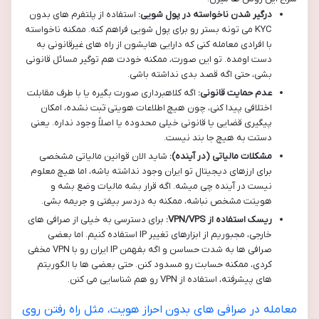
درگیر شدن ناخواسته در پول شویی:
استفاده از پلتفرم های بدون
KYC می تونه بستر رو برای پول شویی فراهم کنه. ممکنه ناخواسته
با افرادی معامله کنی که دارایی هایشون از راه های غیرقانونی به
دست اومده. تو این صورت، ممکنه خودت هم توگیر مسائل قانونی
بشی، حتی اگه قصد بدی نداشته باشی.
عدم حمایت قانونی:
اگه کلاهبرداری صورت بگیره یا با طرف مقابلت
اختلافی پیدا کنی، چون هیچ اطلاعات هویتی ثبت نشده، امکان
پیگیری قضایی یا قانونی خیلی محدوده یا اصلاً وجود نداره. یعنی
دستت به هیچ جا بند نیست.
مشکلات مالیاتی (در آینده):
شاید الان قوانین مالیاتی مشخصی
برای ارزهای دیجیتال تو ایران وجود نداشته باشه، اما هیچ معلوم
نیست در آینده چی میشه. اگه قرار بشه مالیات وضع بشه و
هویتت مشخص نباشه، ممکنه به دردسر بیفتی و جریمه بشی.
ریسک استفاده از VPN/VPS:
برای دسترسی به خیلی از صرافی های
خارجی، مجبوریم از ابزارهای تغییر IP استفاده کنیم. اما بعضی
صرافی ها به شدت حساسن و اگه بفهمن IP ایران رو با VPN مخفی
کردی، ممکنه حسابت رو مسدود کنن. حتی بعضی ها با الگوریتم
های پیشرفته، استفاده از VPN رو هم شناسایی می کنن.
معامله در صرافی های بدون احراز هویت، مثل راه رفتن روی