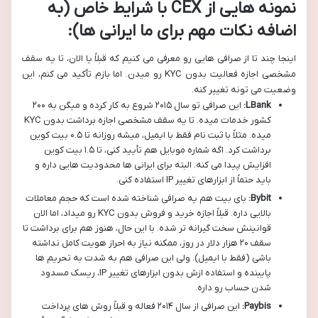
نمونه هایی از CEX با شرایط خاص (به
اضافه نکات مهم برای ما ایرانی ها):
اینجا چند تا از صرافی هایی رو معرفی می کنیم که قبلاً یا الان، تا یه سقف
مشخصی اجازه فعالیت بدون KYC رو میدن. اما بازم تأکید می کنم، این
وضعیت می تونه تغییر کنه.
LBank:
این صرافی تو سال ۲۰۱۵ شروع به کار کرده و میگن به ۲۰۰
کشور خدمات میده. تا یه سقف مشخصی اجازه برداشت بدون KYC
میده. مثلاً با ثبت نام فقط با ایمیل، میشه روزانه تا ۰.۵ بیت کوین
برداشت کرد. اگه شماره موبایل هم تأیید کنی، تا ۱.۵ بیت کوین
افزایش پیدا می کنه. البته برای ایرانی ها محدودیت هایی داره و
باید حتماً از ابزارهای تغییر IP استفاده کنی.
Bybit:
بای بیت هم یه صرافی شناخته شده است که حجم معاملات
بالایی داره. قبلاً اجازه خرید و فروش بدون KYC رو میداد، اما الان
قوانینش سخت گیرانه تر شده. با این حال، هنوز هم برای برداشت تا
سقف ۲۰ هزار دلار در روز، ممکنه نیاز به احراز هویت کامل نداشته
باشی (فقط با ایمیل). ولی این صرافی هم به شدت به تحریم ها
پایبنده و استفاده ازش بدون ابزارهای تغییر IP، ریسک مسدود
شدن حساب رو داره.
Paybis:
این صرافی از سال ۲۰۱۴ فعاله و قبلاً روش های پرداخت