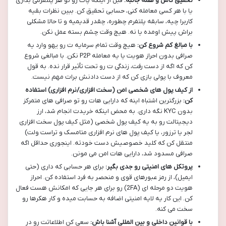
تحقیق کامل و همه جانبه:
قبل از اینکه پات رو تو هر پلتفرمی بذاری
یا با هر کسی معامله کنی، حسابی تحقیق کن. ببین نظرات بقیه
کاربرا چیه، سابقه پلتفرم چطوره، چقدر قدیمیه و تا حالا مشکلی
براش پیش اومده یا نه. هیچ وقت چشم بسته عمل نکن.
با مبالغ کم شروع کن:
هیچ وقت تمام سرمایه ت رو یهو وارد یه
صرافی بدون احراز هویت یا یه معامله P2P نکن. با مبالغی شروع
کن که اگه از دست رفت، زندگی ت رو تحت تأثیر قرار نده. به قول
معروف با پولی بازی کن که از دست دادنش برات مهم نیست.
از کیف پول های شخصی امن (سخت افزاری/نرم افزاری) استفاده
کن:
بزرگترین اشتباه اینه که دارایی هات رو تو صرافی های متمرکز
بدون KYC نگه داری. به محض اینکه خریدت انجام شد، ارز
دیجیتالت رو به یه کیف پول شخصی (مثل کیف پول سخت افزاری
لجر یا ترزور، یا کیف پول های نرم افزاری متامسک و تراست ولت)
منتقل کن که کلید خصوصیش دست خودته. اینجوری حداقل اگه
صرافی مسدود شد، دارایی هات امن می مونن.
پروتکل های امنیتی رو جدی بگیر:
برای هر حسابی که داری (حتی
ایمیل)، از رمز عبورهای قوی و منحصر به فرد استفاده کن. احراز
هویت دو مرحله ای (2FA) رو برای هر جایی که امکانش هست فعال
کن. این کار یه لایه امنیتی اضافه به حسابت میده و کار هکرها رو
سخت می کنه.
با قوانین داخلی و بین المللی آشنا باش:
سعی کن اطلاعاتت رو در