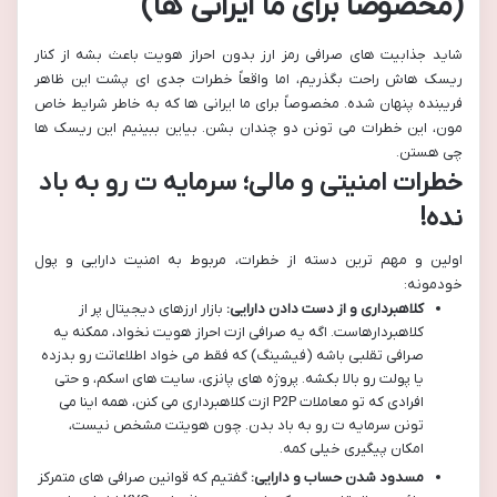
(مخصوصا برای ما ایرانی ها)
شاید جذابیت های صرافی رمز ارز بدون احراز هویت باعث بشه از کنار
ریسک هاش راحت بگذریم، اما واقعاً خطرات جدی ای پشت این ظاهر
فریبنده پنهان شده. مخصوصاً برای ما ایرانی ها که به خاطر شرایط خاص
مون، این خطرات می تونن دو چندان بشن. بیاین ببینیم این ریسک ها
چی هستن.
خطرات امنیتی و مالی؛ سرمایه ت رو به باد
نده!
اولین و مهم ترین دسته از خطرات، مربوط به امنیت دارایی و پول
خودمونه:
کلاهبرداری و از دست دادن دارایی:
بازار ارزهای دیجیتال پر از
کلاهبردارهاست. اگه یه صرافی ازت احراز هویت نخواد، ممکنه یه
صرافی تقلبی باشه (فیشینگ) که فقط می خواد اطلاعاتت رو بدزده
یا پولت رو بالا بکشه. پروژه های پانزی، سایت های اسکم، و حتی
افرادی که تو معاملات P2P ازت کلاهبرداری می کنن، همه اینا می
تونن سرمایه ت رو به باد بدن. چون هویتت مشخص نیست،
امکان پیگیری خیلی کمه.
مسدود شدن حساب و دارایی:
گفتیم که قوانین صرافی های متمرکز