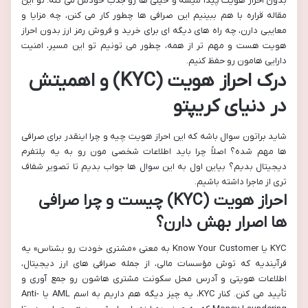
بدون احراز هویت پیدا میشه و خیلی ها رو جذب خودش می کنه. تو این
مقاله قراره با هم ببینیم این صرافی ها چطور کار می کنن، چه مزایا و
معایبی دارن، چه راه های دیگه ای برای خرید و فروش رمز ارز بدون احراز
هویت هست و مهم تر از همه، چطور می تونیم تو این مسیر، امنیت
دارایی هامون رو حفظ کنیم.
درک احراز هویت (KYC) و اهمیتش
در دنیای کریپتو
شاید براتون سوال باشه که این احراز هویت چیه و چرا اینقدر برای صرافی
ها مهم شده؟ اصلاً چرا باید اطلاعات شخصی مون رو به یه پلتفرم
دیجیتال بدیم؟ بیاین اول به این سوال ها جواب بدیم تا تصویر شفاف
تری از ماجرا داشته باشیم.
احراز هویت (KYC) چیست و چرا صرافی
ها اصرار بهش دارن؟
KYC یا Know Your Customer به معنی «مشتری خودت رو بشناس» یه
فرآیندیه که توش مؤسسات مالی، از جمله صرافی های ارز دیجیتال،
اطلاعات هویتی و آدرس محل سکونت مشتری هاشون رو جمع آوری و
تأیید می کنن. کنار KYC، یه چیز دیگه هم داریم به اسم AML یا Anti-