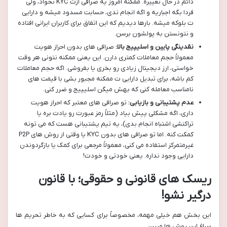
دائم در حال تغییره. ممکنه امروز یه صرافی ازت KYC نخواد، ولی
فردا بگه اجباریه و اگه انجام ندی، حسابت مسدود میشه و دارایی
ت بلوکه میشه. بارها دیدیم که این اتفاق برای کاربران ایرانی افتاده
و نتونستن به پولشون برسن.
نقدینگی پایین و اسلیپیج بالا:
صرافی های بدون احراز هویت
معمولاً حجم معاملات کمتری دارن. این یعنی ممکنه نتونی هر وقت
خواستی، ارز دیجیتال زیادی رو بخری یا بفروشی. اگه حجم معاملات
کم باشه، برای تبدیل دارایی ت ممکنه مجبور بشی با قیمت های
نامناسب معامله کنی که بهش میگن اسلیپیج و ضرر کنی.
عدم پشتیبانی و بازیابی:
تو صرافی های معتبر که احراز هویت
داری، اگه مشکلی پیش بیاد (مثلاً رمز عبورت رو یادت بره یا
تراکنشی اشتباه انجام بدی)، یه تیم پشتیبانی هست که می تونه
کمکت کنه. اما تو صرافی های بدون KYC یا وقتی از روش های P2P
غیرمتمرکز استفاده می کنی، معمولاً مرجعی برای کمک یا بازگردوندن
دارایی وجود نداره. یعنی خودتی و خودت!
ریسک های قانونی و حقوقی؛ با قانون
درگیر نشو!
این بخش هم خیلی مهمه، مخصوصاً برای کسایی که به خاطر تحریم ها
سراغ این روش ها میرن: