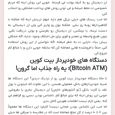
ارز دیجیتال رو به کیف پولت می فرسته. خوبی این روش اینه که حریم
خصوصی ت حفظ میشه و می تونی روش های پرداخت مختلفی رو انتخاب
کنی.
اما خب، ریسک های خیلی بزرگی هم داره. مهم ترینش اینه که ممکنه با
کلاهبردارها روبه رو بشی. ممکنه پول رو واریز کنی ولی ارز دیجیتالی به
دستت نرسه، یا برعکس، ارز دیجیتال رو بفرستی و پولی دریافت نکنی.
چون هیچ واسطه ی معتبر و قوی برای حل اختلاف وجود نداره، اگه مشکلی
پیش بیاد، دارایی ت به خطر میفته. اگه خواستی از این روش استفاده
کنی، حتماً با فروشنده هایی معامله کن که سابقه خوبی دارن و با مبالغ کم
شروع کن.
دستگاه های خودپرداز بیت کوین
(Bitcoin ATM)؛ یه راه جذاب اما گرون!
تا حالا دستگاه خودپرداز بیت کوین رو از نزدیک دیدی؟ این دستگاه ها
شبیه خودپردازهای بانکی معمولی هستن، با این تفاوت که میتونی با پول
نقد یا کارت بانکی (تو کشورهای خارجی) ارز دیجیتال بخری یا بفروشی.
خوبی این روش اینه که برای مبالغ کم، ناشناس بودن نسبی رو فراهم می
کنه. یعنی لازم نیست اطلاعات هویتی کامل بدی.
اما خب، این ناشناس بودن مجانی نیست! کارمزد این دستگاه ها معمولاً
بین ۷ تا ۱۰ درصد از کل مبلغ معامله است که در مقایسه با صرافی ها خیلی