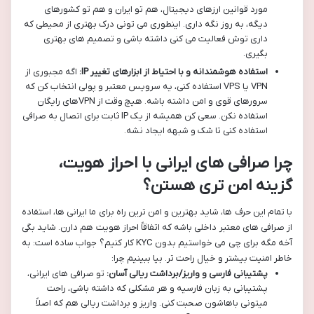
مورد قوانین ارزهای دیجیتال، هم تو ایران و هم تو کشورهای
دیگه، به روز نگه داری. اینطوری می تونی درک بهتری از محیطی که
داری توش فعالیت می کنی داشته باشی و تصمیم های بهتری
بگیری.
استفاده هوشمندانه و با احتیاط از ابزارهای تغییر IP:
اگه مجبوری از
VPN یا VPS استفاده کنی، یه سرویس معتبر و پولی انتخاب کن که
سرورهای قوی و امن داشته باشه. هیچ وقت از VPNهای رایگان
استفاده نکن. سعی کن همیشه از یک IP ثابت برای اتصال به صرافی
استفاده کنی تا شک و شبهه ایجاد نشه.
چرا صرافی های ایرانی با احراز هویت،
گزینه امن تری هستن؟
با تمام این حرف ها، شاید بهترین و امن ترین راه برای ما ایرانی ها، استفاده
از صرافی های معتبر داخلی باشه که اتفاقاً احراز هویت هم دارن. شاید بگی
آخه مگه برای چی می خواستیم بدون KYC کار کنیم؟ جواب ساده است: به
خاطر امنیت بیشتر و خیال راحت تر. بیا ببینیم چرا:
پشتیبانی فارسی و واریز/برداشت ریالی آسان:
تو صرافی های ایرانی،
پشتیبانی به زبان فارسیه و هر مشکلی که داشته باشی، راحت
میتونی باهاشون صحبت کنی. واریز و برداشت ریالی هم که اصلاً