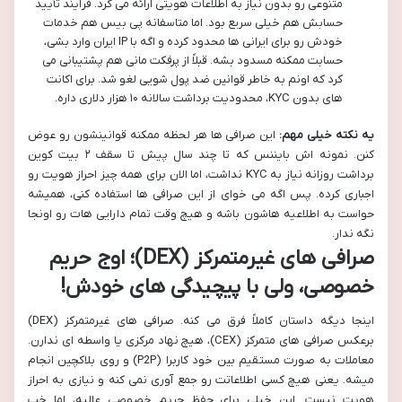
متنوعی رو بدون نیاز به اطلاعات هویتی ارائه می کرد. فرآیند تأیید
حسابش هم خیلی سریع بود. اما متاسفانه پی بیس هم خدمات
خودش رو برای ایرانی ها محدود کرده و اگه با IP ایران وارد بشی،
حسابت ممکنه مسدود بشه. قبلاً از پرفکت مانی هم پشتیبانی می
کرد که اونم به خاطر قوانین ضد پول شویی لغو شد. برای اکانت
های بدون KYC، محدودیت برداشت سالانه ۱۰ هزار دلاری داره.
یه نکته خیلی مهم:
این صرافی ها هر لحظه ممکنه قوانینشون رو عوض
کنن. نمونه اش بایننس که تا چند سال پیش تا سقف ۲ بیت کوین
برداشت روزانه نیاز به KYC نداشت، اما الان برای همه چیز احراز هویت رو
اجباری کرده. پس اگه می خوای از این صرافی ها استفاده کنی، همیشه
حواست به اطلاعیه هاشون باشه و هیچ وقت تمام دارایی هات رو اونجا
نگه ندار.
صرافی های غیرمتمرکز (DEX)؛ اوج حریم
خصوصی، ولی با پیچیدگی های خودش!
اینجا دیگه داستان کاملاً فرق می کنه. صرافی های غیرمتمرکز (DEX)
برعکس صرافی های متمرکز (CEX)، هیچ نهاد مرکزی یا واسطه ای ندارن.
معاملات به صورت مستقیم بین خود کاربرا (P2P) و روی بلاکچین انجام
میشه. یعنی هیچ کسی اطلاعاتت رو جمع آوری نمی کنه و نیازی به احراز
هویت نیست. این خیلی برای حفظ حریم خصوصی عالیه، اما خب