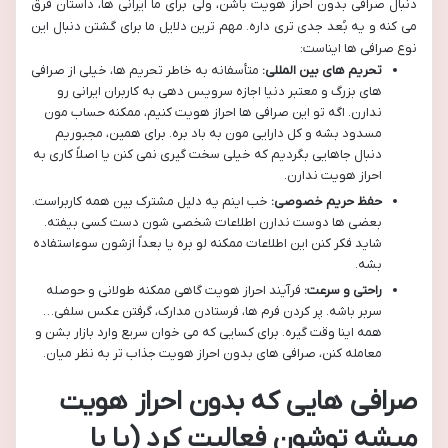
دنبال صرافی بدون احراز هویت باشن، ولی برای ما ایرانی ها، داستان فرق
می کنه و یه بُعد جدی تری داره. مهم ترین دلایل ما برای گشتن دنبال این
نوع صرافی ها ایناست:
تحریم های بین المللی:
متأسفانه به خاطر تحریم ها، خیلی از صرافی
های بزرگ و معتبر دنیا اجازه سرویس دهی به کاربران ایرانی رو
ندارن. اگه تو این صرافی ها احراز هویت کنیم، ممکنه حساب مون
مسدود بشه و کل دارایی مون به باد بره. برای همین، مجبوریم
دنبال جاهایی بگردیم که خیلی سخت گیری نمی کنن یا اصلاً کاری به
احراز هویت ندارن.
حفظ حریم خصوصی:
خب اینم یه دلیل مشترک بین همه کاربراست.
بعضی ها دوست ندارن اطلاعات شخصی شون دست کسی بیفته.
شاید فکر کنن این اطلاعات ممکنه لو بره یا بعداً ازشون سوءاستفاده
بشه.
راحتی و سرعت:
فرآیند احراز هویت گاهی ممکنه طولانی و حوصله
سربر باشه. پر کردن فرم ها، فرستادن مدارک، گرفتن عکس سلفی…
همه اینا وقت گیره. برای کسایی که می خوان سریع وارد بازار بشن و
معامله کنن، صرافی های بدون احراز هویت جذاب تر به نظر میان.
صرافی هایی که بدون احراز هویت
میشه توشون فعالیت کرد (یا با