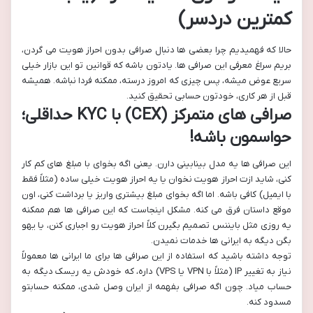
کمترین دردسر)
حالا که فهمیدیم چرا بعضی ها دنبال صرافی بدون احراز هویت می گردن،
بریم سراغ معرفی این صرافی ها. یادتون باشه که قوانین تو این بازار خیلی
سریع عوض میشه، پس چیزی که امروز درسته، ممکنه فردا نباشه. همیشه
قبل از هر کاری، خودتون حسابی تحقیق کنید.
صرافی های متمرکز (CEX) با KYC حداقلی؛
حواسمون باشه!
این صرافی ها یه مدل بینابینی دارن. یعنی اگه بخوای با مبلغ های کم کار
کنی، شاید ازت احراز هویت نخوان یا یه احراز هویت خیلی ساده (مثلاً فقط
با ایمیل) کافی باشه. اما اگه بخوای مبلغ بیشتری واریز یا برداشت کنی، اون
موقع داستان فرق می کنه. مشکل اینجاست که این صرافی ها هم ممکنه
یه روزی مثل بایننس تصمیم بگیرن کلاً احراز هویت رو اجباری کنن، یا یهو
بگن دیگه به ایرانی ها خدمات نمیدن.
توجه داشته باشید که استفاده از این صرافی ها برای ما ایرانی ها معمولاً
نیاز به تغییر IP (مثلاً با VPN یا VPS) داره، که خودش یه ریسک دیگه به
حساب میاد. چون اگه صرافی بفهمه از ایران وصل شدی، ممکنه حسابتو
مسدود کنه.