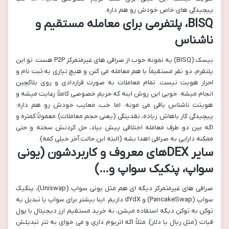
پیچیدگی های خاص خودش رو هم داره.
BISQ، پلتفرمی برای معامله مستقیم و
ناشناس
بیسک (BISQ) یه نمونه خوب از صرافی های غیرمتمرکز P2P هست. تو این
پلتفرم، دو نفر مستقیماً با هم معامله می کنن و هیچ نیازی به ثبت نام و
احراز هویت نیست. تمام معاملات به صورت قراردادی و روی بلاکچین
انجام میشه. خوبی این روش اینه که حریم خصوصی کاملاً رعایت میشه و
هویتت ناشناس باقی می مونه. اما خب، معایب خودش رو هم داره:
پیچیدگی کار باهاش زیاده، نقدینگی (یعنی حجم معاملات) معمولاً کمتره و
اگه بین دو طرف معامله اختلافی پیش بیاد، حل کردنش سخته و حتی
ممکنه دارایی به صرافی اهدا بشه (البته این حالت آخر خیلی کمه).
سایر DEXهای معروف و کاربردشون (یونی
سواپ، پنکیک سواپ و…)
صرافی های غیرمتمرکز دیگه ای هم مثل یونی سواپ (Uniswap)، پنکیک
سواپ (PancakeSwap) و dYdX داریم. اینا بیشتر برای سواپ یا تبدیل یه
توکن به توکن دیگه استفاده میشن، نه خرید مستقیم ارز دیجیتال با پول
فیات (مثل ریال یا دلار). مثلاً اگه اتریوم داری و می خوای به تتر تبدیلش