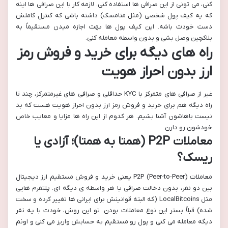
کنی، می تونی از این صرافی ها استفاده کنی. لازمه کار با این صرافی ها اینه
که یه کیف پول شخصی (مثل متامسک) داشته باشی که کنترل کاملش
دست خودت باشه. این کیف پول ها بهت اجازه میدن مستقیماً به
بلاکچین وصل بشی و بدون واسطه معامله کنی.
راه های دیگه برای خرید و فروش رمز
ارز بدون احراز هویت
غیر از صرافی های متمرکز با KYC حداقلی و صرافی های غیرمتمرکز، چند تا
راه دیگه هم برای خرید و فروش رمز ارز بدون احراز هویت هست که بد
نیست باهاشون آشنا بشیم. هر کدوم از این راه ها مزایا و معایب خاص
خودشون رو دارن.
معاملات P2P (همتا به همتا)؛ آزادی یا
ریسک؟
معاملات P2P (Peer-to-Peer) یعنی خرید و فروش مستقیم ارز دیجیتال
بین دو نفر، بدون دخالت صرافی یا هر واسطه ی دیگه ای. پلتفرم هایی
مثل LocalBitcoins (که البته قوانینش برای ایرانی ها تغییر کرده و سخت
شده) قبلاً بستر این نوع معاملات بودن. تو این روش، خودت با یه نفر
دیگه معامله می کنی و پول رو مستقیم به حسابش واریز می کنی و اونم