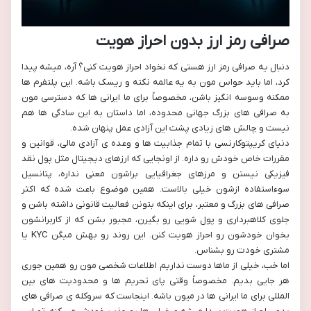
صرافی رمز ارز بدون احراز هویت
دنبال یه صرافی رمز ارز هستی که نخواد احراز هویت کنی؟ آره، میشه پیدا
کرد، اما باید حواس مون به یه عالمه نکته و ریسک باشه. این پلتفرم ها
ممکنه وسوسه انگیز باشن، مخصوصاً برای ما ایرانی ها که دسترسی مون
به صرافی های بزرگ جهانی محدوده، اما داستان به این سادگی ها هم
نیست و چالش های زیادی پشت این آزادی عمل پنهان شده.
دنیای کریپتوکارنسی با تمام جذابیت ها و وعده ی آزادی مالی، قوانین و
مقررات خاص خودش رو داره. از اونجایی که ارزهای دیجیتال مثل پول نقد
فیزیکی نیستن و مرزهای جغرافیایی براشون معنی نداره، پتانسیل
سوءاستفاده ازشون خیلی بالاست. همین موضوع باعث شده که اکثر
صرافی های بزرگ و معتبر، برای اینکه بتونن فعالیت قانونی داشته باشن و
جلوی کلاهبرداری و پول شویی رو بگیرن، مجبور بشن که از کاربرانشون
بخوان خودشون رو احراز هویت کنن. این روند رو بهش میگن KYC یا
مشتری خودت رو بشناس.
اما خب، خیلی از ماها دوست نداریم اطلاعات شخصی مون رو همین جوری
هر جایی بدیم. مخصوصاً وقتی پای تحریم ها و محدودیت های بین
المللی برای ما ایرانی ها در میون باشه. اینجاست که سروکله ی صرافی های