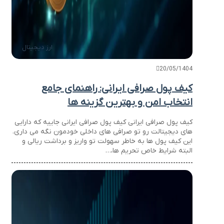
ارز دیجیتال
20/05/1404
کیف پول صرافی ایرانی: راهنمای جامع
انتخاب امن و بهترین گزینه ها
کیف پول صرافی ایرانی کیف پول صرافی ایرانی جاییه که دارایی
های دیجیتالت رو تو صرافی های داخلی خودمون نگه می داری.
این کیف پول ها به خاطر سهولت تو واریز و برداشت ریالی و
البته شرایط خاص تحریم ها،…