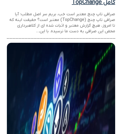
کامل TopChange
صرافی تاپ چنج معتبر است خب، بریم سر اصل مطلب؛ آیا
صرافی تاپ چنج (TopChange) معتبر است؟ حقیقت اینه که
تا امروز، هیچ گزارش معتبر و اثبات شده ای از کلاهبرداری
محض این صرافی به دست ما نرسیده. با این…