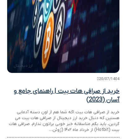
ارز دیجیتال
20/07/1404
خرید از صرافی هات بیت | راهنمای جامع و
آسان (2023)
خرید از صرافی هات بیت اگه شما هم از اون دسته آدمایی
هستین که دنبال خرید ارز دیجیتال از صرافی هات بیت می
گردین، باید بگم متاسفانه خبر خوبی براتون ندارم. صرافی هات
بیت (Hotbit) از خرداد ماه ۱۴۰۲ (ژوئن…