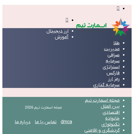
تغییر
پوسته
منو
ارز دیجیتال
آموزش
طلا
مدیریت
صرافی
سرمایه
استراتژی
فارکس
رمز ارز
سرمایه گذاری
مجله اسمارت تیم
بین الملل
مجله اسمارت تیم 2026
اقتصادی
خانواده
dmca
تماس با ما
درباره ما
تکنولوژی
گردشگری و اقامتی