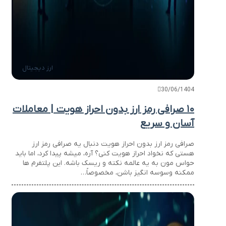
ارز دیجیتال
30/06/1404
۱۰ صرافی رمز ارز بدون احراز هویت | معاملات
آسان و سریع
صرافی رمز ارز بدون احراز هویت دنبال یه صرافی رمز ارز
هستی که نخواد احراز هویت کنی؟ آره، میشه پیدا کرد، اما باید
حواس مون به یه عالمه نکته و ریسک باشه. این پلتفرم ها
ممکنه وسوسه انگیز باشن، مخصوصاً…