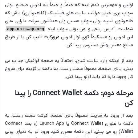
اولین و مهمترین قدم اینه که حتماً و حتماً به آدرس صحیح یونی
سواپ بری. خیلی مراقب سایت های فیشینگ (کلاهبرداری) باش که
ظاهرشون شبیه یونی سواپ هستن ولی هدفشون سرقت دارایی های
شماست. آدرس رسمی و امن یونی سواپ اینه:
.
app.uniswap.org
این آدرس رو مستقیماً توی نوار آدرس مرورگرت تایپ کن یا از طریق
منابع معتبر بهش دسترسی پیدا کن.
بعد از اینکه وارد سایت شدی، احتمالاً یه صفحه گرافیکی جذاب می
بینی. بالای صفحه، معمولاً سمت راست، یه دکمه یا گزینه برای شروع
کار وجود داره که باید اونو پیدا کنی.
مرحله دوم: دکمه Connect Wallet را پیدا
کن
بعد از ورود به سایت، معمولاً بالای صفحه، گوشه سمت راست، یه
دکمه با عنوان Connect Wallet یا Launch App (و بعد Connect
Wallet) رو می بینی. این دکمه همون کلید ورود تو به دنیای یونی