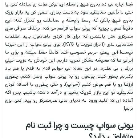
شما اجازه می ده بدون هیچ واسطه ای، توکن هات رو مبادله کنی، یا
حتی با تأمین نقدینگی، سود به دست بیاری. تصور کن یه بازار بزرگ
بدون هیچ بانکی که وسط وایسته و معاملات رو کنترل کنه؛ این
دقیقاً همون چیزیه که یونی سواپ فراهم می کنه. برخلاف صرافی های
متمرکزی مثل بایننس که برای کار کردن باهاشون باید اطلاعات
شناسایی بدی (احراز هویت یا KYC)، توی یونی سواپ از این خبرها
نیست! این یعنی حریم خصوصی شما کاملاً حفظ میشه و برای ما
ایرانی ها که همیشه مشکل تحریم داریم، این خودش یه مزیت خیلی
بزرگ و بی نظیره. در این مقاله می خوایم قدم به قدم با هم یاد
بگیریم چطور کیف پولمون رو به یونی سواپ وصل کنیم، چطوری
ارزها رو با هم عوض کنیم (سواپ)، و حتی چطوری با اضافه کردن
نقدینگی، تو این بازار شریک بشیم و درآمد داشته باشیم. پس اگه
آماده ای که کلید ورود به دنیای مالی غیرمتمرکز رو پیدا کنی، بزن
بریم!
یونی سواپ چیست و چرا ثبت نام
متفاوتی دارد؟