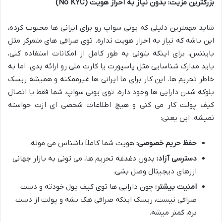
بزرگترین مزیت: بدون نیاز به احراز هویت (No KYC)
شاید مهمترین دلیلی که یونی سواپ رو برای ایرانی ها محبوب کرده،
این باشه که نیاز به احراز هویت نداره. توی صرافی های متمرکز مثل
بایننس، برای اینکه بتونی به طور کامل از امکانات استفاده کنی،
باید مدارک شناسایی مثل پاسپورت یا کارت ملی رو ارائه بدی. اما به
خاطر تحریم ها، این کار برای ما ایرانی ها غیرممکنه و همیشه ریسک
بلوکه شدن دارایی ها وجود داره. توی یونی سواپ، شما فقط با اتصال
کیف پولت کار می کنی و هیچ اطلاعات شخصی ای ازت خواسته
نمیشه. این یعنی:
حفظ حریم خصوصی:
هویت شما کاملاً ناشناس می مونه.
دسترسی آزاد:
بدون دغدغه تحریم ها، می تونی به بازار جهانی
ارزهای دیجیتال وصل بشی.
امنیت بیشتر:
چون دارایی ها توی کیف پول خودته و دست
صرافی نیست، ریسک اینکه صرافی هک بشه و پولت از دست
بره، کمتر میشه.