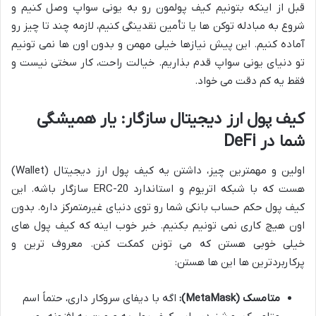
قبل از اینکه بتونیم کیف پولمون رو به یونی سواپ وصل کنیم و
شروع به مبادله توکن ها یا تأمین نقدینگی کنیم، لازمه چند تا چیز رو
آماده کنیم. این پیش نیازها خیلی مهمن و بدون اون ها نمی تونیم
تو دنیای یونی سواپ قدم بذاریم. خیالت راحت، کار سختی نیست و
فقط یه کم دقت می خواد.
کیف پول ارز دیجیتال سازگار: یار همیشگی
شما در DeFi
اولین و مهمترین چیز، داشتن یه کیف پول ارز دیجیتال (Wallet)
هست که با شبکه اتریوم و استاندارد ERC-20 سازگار باشه. این
کیف پول حکم حساب بانکی شما رو توی دنیای غیرمتمرکز داره. بدون
اون هیچ کاری نمی تونیم بکنیم. خبر خوب اینه که کیف پول های
خیلی خوبی هستن که می تونن کمکت کنن. معروف ترین و
پرکاربردترین ها این ها هستن:
متامسک (MetaMask):
اگه با دیفای سروکار داری، حتماً اسم