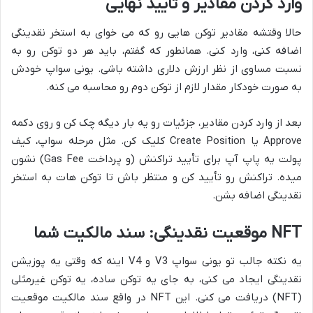
وارد کردن مقادیر و تأیید نهایی
حالا وقتشه مقادیر توکن هایی رو که می خوای به استخر نقدینگی
اضافه کنی، وارد کنی. همانطور که گفتم، باید هر دو توکن رو به
نسبت مساوی از نظر ارزش دلاری داشته باشی. یونی سواپ خودش
به صورت خودکار مقدار لازم از توکن دوم رو محاسبه می کنه.
بعد از وارد کردن مقادیر، جزئیات رو یه بار دیگه چک کن و روی دکمه
Approve یا Create Position کلیک کن. مثل مرحله سواپ، کیف
پولت یه پاپ آپ برای تأیید تراکنش (و پرداخت Gas Fee) نشون
میده. تراکنش رو تأیید کن و منتظر باش تا توکن هات به استخر
نقدینگی اضافه بشن.
NFT موقعیت نقدینگی: سند مالکیت شما
یه نکته جالب تو یونی سواپ V3 و V4 اینه که وقتی یه پوزیشن
نقدینگی ایجاد می کنی، به جای یه توکن ساده، یه توکن غیرمثلی
(NFT) دریافت می کنی. این NFT در واقع سند مالکیت موقعیت