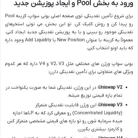
ورود به بخش Pool و ایجاد پوزیشن جدید
برای شروع تأمین نقدینگی، توی صفحه اصلی یونی سواپ، گزینه Pool
رو پیدا کن و روش کلیک کن. تو این بخش، می تونی استخرهای
نقدینگی موجود رو ببینی و یا یه پوزیشن نقدینگی جدید ایجاد کنی.
معمولاً یه گزینه با عنوان New Position یا Add Liquidity وجود داره
که باید اونو انتخاب کنی.
یونی سواپ ورژن های مختلفی مثل V2، V3 و V4 داره که هر کدوم
ویژگی های متفاوتی برای تأمین نقدینگی دارن:
Uniswap V2:
در این ورژن، نقدینگی شما به صورت یکنواخت در
تمام بازه قیمتی توزیع میشه.
Uniswap V3:
این ورژن قابلیت نقدینگی متمرکز
(Concentrated Liquidity) رو معرفی کرد که به LPها اجازه
میده سرمایه شون رو تو بازه های قیمتی مشخصی متمرکز کنن
و کارمزد بیشتری بگیرن.