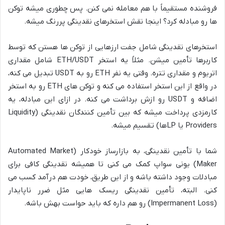
فروشنده مستقیماً با هم معامله نمی کنن. پس چطوری میشه توکن
ها رو مبادله کرد؟ اینجا نقش استخرهای نقدینگی پررنگ میشه.
استخرهای نقدینگی شامل جفت ارزهایی از توکن ها هستن که توسط
کاربرها تأمین میشن. مثلاً یه استخر ETH/USDT شامل مقداری
اتریوم و مقداری تتره. وقتی یه نفر ETH رو به USDT تبدیل می کنه،
در واقع از این استخر استفاده می کنه و توکن های ETH رو به استخر
اضافه و USDT رو ازش برداشت می کنه. در ازای این مبادله، یه
کارمزدی پرداخت میشه که بین تأمین کنندگان نقدینگی (Liquidity
Providers یا LPها) تقسیم میشه.
شما با تأمین نقدینگی، به بازارساز خودکار (Automated Market
Maker) یونی سواپ کمک می کنی تا همیشه نقدینگی کافی برای
مبادلات وجود داشته باشه و از این طریق، خودت هم درآمد کسب می
کنی. البته، تأمین نقدینگی ریسک هایی مثل ضرر ناپایدار
(Impermanent Loss) رو هم داره که باید حواست بهش باشه.