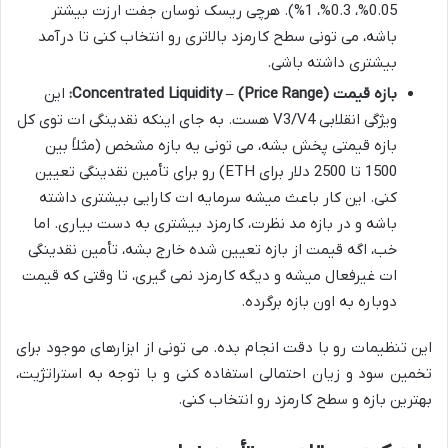
0.05%، 0.3%، 1%). هرچی ریسک نوسان جفت ارزت بیشتر
باشه، می تونی سطح کارمزد بالاتری رو انتخاب کنی تا درآمد
بیشتری داشته باشی.
بازه قیمت (Price Range) – Concentrated Liquidity:
این
ویژگی انقلابی V3/V4 هست. به جای اینکه نقدینگی ات توی کل
بازه قیمتی پخش بشه، می تونی یه بازه مشخص (مثلاً بین
1500 تا 2500 دلار برای ETH) رو برای تأمین نقدینگی تعیین
کنی. این کار باعث میشه سرمایه ات کارایی بیشتری داشته
باشه و در بازه مد نظرت، کارمزد بیشتری به دست بیاری. اما
خب، اگه قیمت از بازه تعیین شده خارج بشه، تأمین نقدینگی
ات غیرفعال میشه و دیگه کارمزد نمی گیری، تا وقتی که قیمت
دوباره به اون بازه برگرده.
این تنظیمات رو با دقت انجام بده. می تونی از ابزارهای موجود برای
تخمین سود و زیان احتمالی استفاده کنی و با توجه به استراتژیت،
بهترین بازه و سطح کارمزد رو انتخاب کنی.