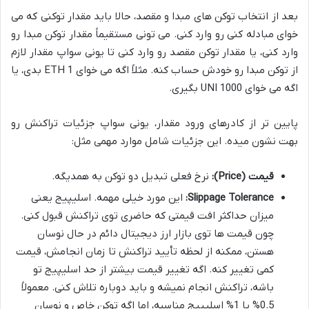
بعد از انتخاب توکن های مبدا و مقصد، حالا باید مقدار توکنی که می
خوای مبادله کنی رو وارد کنی. می تونی مستقیماً مقدار توکن مبدا رو
وارد کنی، یا مقدار توکن مقصد رو وارد کنی تا یونی سواپ مقدار لازم
از توکن مبدا رو خودش حساب کنه. مثلاً اگه می خوای 1 ETH بدی، یا
اگه می خوای 1000 UNI بگیری.
پایین تر از کادرهای ورود مقدار، یونی سواپ جزئیات تراکنش رو
بهت نشون میده. این جزئیات شامل موارد مهمی مثل:
قیمت (Price):
نرخ فعلی تبدیل دو توکن به همدیگه.
Slippage Tolerance:
این مورد خیلی مهمه. اسلیپیج یعنی
میزان حداکثر افت قیمتی که حاضری توی تراکنش قبول کنی.
چون قیمت ها توی بازار ارز دیجیتال دائم در حال نوسان
هستن، ممکنه از لحظه تأیید تراکنش تا زمان انجامش، قیمت
کمی تغییر کنه. اگه تغییر قیمت بیشتر از حد اسلیپیج تو
باشه، تراکنش انجام نمیشه و باید دوباره تلاش کنی. معمولاً
0.5% یا 1% اسلیپیج مناسبه، اما اگه توکن خاص و نوسان