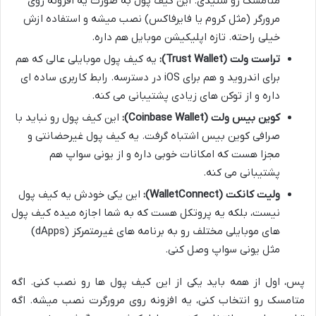
متامسک رو شنیدی. این کیف پول به صورت یه افزونه روی
مرورگر (مثل کروم یا فایرفاکس) نصب میشه و استفاده ازش
خیلی راحته. تازه اپلیکیشن موبایل هم داره.
تراست ولت (Trust Wallet):
یه کیف پول موبایلی عالی که هم
برای اندروید و هم برای iOS در دسترسه. رابط کاربری ساده ای
داره و از توکن های زیادی پشتیبانی می کنه.
کوین بیس ولت (Coinbase Wallet):
این کیف پول رو نباید با
صرافی کوین بیس اشتباه گرفت. یه کیف پول غیرحضانتی و
مجزا هست که امکانات خوبی داره و از یونی سواپ هم
پشتیبانی می کنه.
ولیت کانکت (WalletConnect):
این یکی خودش یه کیف پول
نیست، بلکه یه پروتکل هست که به شما اجازه میده کیف پول
های موبایلی مختلف رو به برنامه های غیرمتمرکز (dApps)
مثل یونی سواپ وصل کنی.
پس، اول از همه باید یکی از این کیف پول ها رو نصب کنی. اگه
متامسک رو انتخاب کنی، یه افزونه روی مرورگرت نصب میشه. اگه