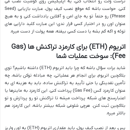
تراست ولت رو انتخاب کنی، یه اپلیکیشن روی گوشیت نصب می
کنی. حواست باشه که موقع نصب کیف پول، عبارت بازیابی (Seed
Phrase) رو حتماً تو یه جای امن و آفلاین یادداشت کنی و به هیچ
عنوان اون رو در اختیار کسی قرار ندی؛ این عبارت کلید دارایی های
توئه و اگه گم بشه یا دست کسی بیفته، همه پولت از دست میره.
اتریوم (ETH) برای کارمزد تراکنش ها (Gas
Fee): سوخت عملیات شما
شاید برات سؤال باشه که چرا باید اتریوم (ETH) داشته باشیم؟ توی
بلاکچین اتریوم، برای انجام هر عملیاتی، چه مبادله توکن باشه، چه
تأمین نقدینگی یا حتی تأیید یه تراکنش ساده، باید یه هزینه ای به
عنوان کارمزد گس (Gas Fee) پرداخت کنی. این کارمزد به ماینرها یا
اعتبارسنج های شبکه پرداخت میشه تا تراکنش تو رو پردازش و تو
بلاکچین ثبت کنن. هرچی شلوغی شبکه بیشتر باشه، این کارمزد هم
بالاتر میره.
پس، بعد از نصب کیف پول، باید مقداری اتریوم (ETH) به اون واریز