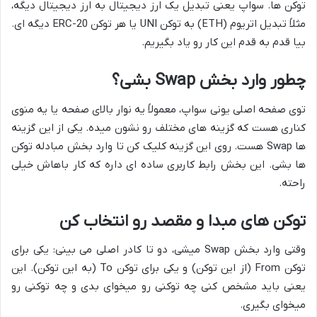
توکن ها. سواپ یعنی تبدیل یک ارز دیجیتال به ارز دیجیتال دیگه،
مثلاً تبدیل اتریوم (ETH) به توکن UNI یا هر توکن ERC-20 دیگه ای.
بیا قدم به قدم این کار رو یاد بگیریم.
چطور وارد بخش Swap بشی؟
توی صفحه اصلی یونی سواپ، معمولاً یه نوار بالای صفحه یا یه منوی
کناری هست که گزینه های مختلف رو نشون میده. یکی از این گزینه
ها Swap هست. روی این گزینه کلیک کن تا وارد بخش مبادله توکن
ها بشی. این بخش رابط کاربری ساده ای داره که کار باهاش خیلی
راحته.
توکن های مبدا و مقصد رو انتخاب کن
وقتی وارد بخش Swap میشی، دو تا کادر اصلی می بینی: یکی برای
توکن From (از این توکن) و یکی برای توکن To (به این توکن). این
یعنی باید مشخص کنی چه توکنی رو میخوای بدی و چه توکنی رو
میخوای بگیری.