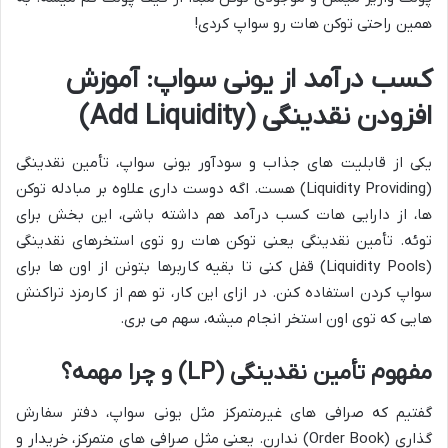
همین راحتی توکن هات رو سواپ کردی!
کسب درآمد از یونی سواپ: آموزش
افزودن نقدینگی (Add Liquidity)
یکی از قابلیت های جذاب و سودآور یونی سواپ، تأمین نقدینگی
(Liquidity Providing) هست. اگه دوست داری علاوه بر مبادله توکن
ها، از دارایی هات کسب درآمد هم داشته باشی، این بخش برای
توئه. تأمین نقدینگی یعنی توکن هات رو توی استخرهای نقدینگی
(Liquidity Pools) قفل کنی تا بقیه کاربرها بتونن از اون ها برای
سواپ کردن استفاده کنن. در ازای این کار، تو هم از کارمزد تراکنش
هایی که توی اون استخر انجام میشه، سهم می بری.
مفهوم تأمین نقدینگی (LP) و چرا مهمه؟
گفتیم که صرافی های غیرمتمرکز مثل یونی سواپ، دفتر سفارش
گذاری (Order Book) ندارن. یعنی مثل صرافی های متمرکز، خریدار و