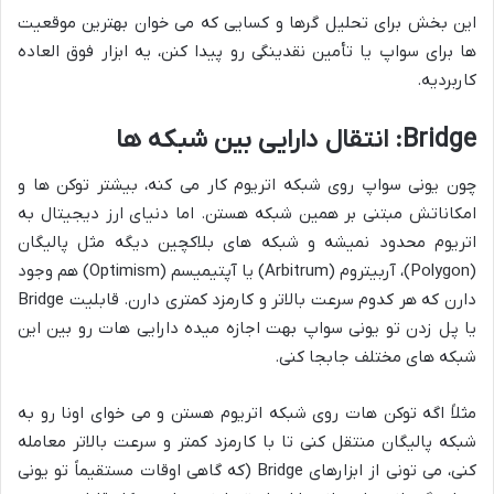
این بخش برای تحلیل گرها و کسایی که می خوان بهترین موقعیت
ها برای سواپ یا تأمین نقدینگی رو پیدا کنن، یه ابزار فوق العاده
کاربردیه.
Bridge: انتقال دارایی بین شبکه ها
چون یونی سواپ روی شبکه اتریوم کار می کنه، بیشتر توکن ها و
امکاناتش مبتنی بر همین شبکه هستن. اما دنیای ارز دیجیتال به
اتریوم محدود نمیشه و شبکه های بلاکچین دیگه مثل پالیگان
(Polygon)، آربیتروم (Arbitrum) یا آپتیمیسم (Optimism) هم وجود
دارن که هر کدوم سرعت بالاتر و کارمزد کمتری دارن. قابلیت Bridge
یا پل زدن تو یونی سواپ بهت اجازه میده دارایی هات رو بین این
شبکه های مختلف جابجا کنی.
مثلاً اگه توکن هات روی شبکه اتریوم هستن و می خوای اونا رو به
شبکه پالیگان منتقل کنی تا با کارمزد کمتر و سرعت بالاتر معامله
کنی، می تونی از ابزارهای Bridge (که گاهی اوقات مستقیماً تو یونی