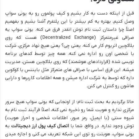
قبل از اینکه دست به کار بشیم و کیف پولمون رو به یونی سواپ
وصل کنیم، بهتره یه کم بیشتر با این پلتفرم آشنا بشیم و بفهمیم
اصلاً چرا داستان ثبت نام توش انقدر فرق می کنه. یونی سواپ یه
صرافی غیرمتمرکز (Decentralized Exchange) هست که روی
بلاکچین اتریوم کار می کنه. یعنی چی؟ یعنی هیچ نهاد مرکزی، شرکت
یا شخصی اون رو اداره نمی کنه. همه چیز توسط کدهای برنامه
نویسی شده (قراردادهای هوشمند) که روی بلاکچین هستن، مدیریت
میشه. این فرق اساسی با صرافی های متمرکز مثل بایننس یا کوکوین
داره که توسط یه شرکت اداره میشن و همه اطلاعات کاربرها و دارایی
هاشون رو کنترل می کنن.
حالا برگردیم به بحث ثبت نام؛ از اونجایی که یونی سواپ هیچ سرور
مرکزی نداره و هویت شما رو ذخیره نمی کنه، اصلاً فرآیند ثبت نام به
شیوه سنتی (با ایمیل، رمز عبور، اطلاعات شخصی و احراز هویت)
توش وجود نداره. در واقع، شما با
اتصال کیف پول ارز دیجیتالت
به
یونی سواپ، هویتت رو توی این شبکه تعریف می کنی و اجازه میدی