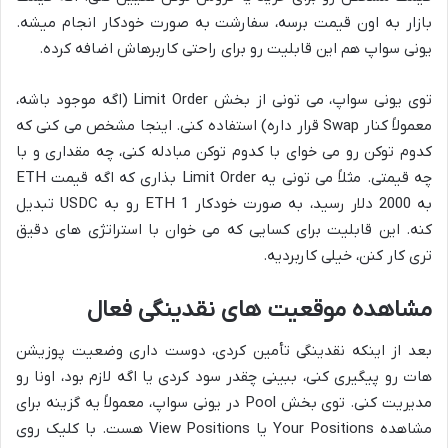
بازار به اون قیمت برسه، سفارشت به صورت خودکار انجام میشه.
یونی سواپ هم این قابلیت رو برای راحتی کاربرهاش اضافه کرده.
توی یونی سواپ، می تونی از بخش Limit Order (اگه موجود باشه،
معمولاً کنار Swap قرار داره) استفاده کنی. اینجا مشخص می کنی که
کدوم توکن رو می خوای با کدوم توکن مبادله کنی، چه مقداری و با
چه قیمتی. مثلاً می تونی یه Limit Order بذاری که اگه قیمت ETH
به 2000 دلار رسید، به صورت خودکار 1 ETH رو به USDC تبدیل
کنه. این قابلیت برای کسایی که می خوان با استراتژی های دقیق
تری کار کنن، خیلی کاربردیه.
مشاهده موقعیت های نقدینگی فعال
بعد از اینکه نقدینگی تأمین کردی، دوست داری وضعیت پوزیشن
هات رو پیگیری کنی، ببینی چقدر سود کردی یا اگه لازم بود، اونا رو
مدیریت کنی. توی بخش Pool در یونی سواپ، معمولاً یه گزینه برای
مشاهده Your Positions یا View Positions هست. با کلیک روی