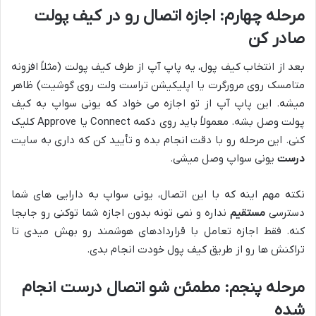
مرحله چهارم: اجازه اتصال رو در کیف پولت
صادر کن
بعد از انتخاب کیف پول، یه پاپ آپ از طرف کیف پولت (مثلاً افزونه
متامسک روی مرورگرت یا اپلیکیشن تراست ولت روی گوشیت) ظاهر
میشه. این پاپ آپ از تو اجازه می خواد که یونی سواپ به کیف
پولت وصل بشه. معمولاً باید روی دکمه Connect یا Approve کلیک
کنی. این مرحله رو با دقت انجام بده و تأیید کن که داری به سایت
درست
یونی سواپ وصل میشی.
نکته مهم اینه که با این اتصال، یونی سواپ به دارایی های شما
دسترسی
مستقیم
نداره و نمی تونه بدون اجازه شما توکنی رو جابجا
کنه. فقط اجازه تعامل با قراردادهای هوشمند رو بهش میدی تا
تراکنش ها رو از طریق کیف پول خودت انجام بدی.
مرحله پنجم: مطمئن شو اتصال درست انجام
شده