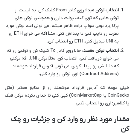
انتخاب توکن مبدا:
روی کادر From کلیک کن. یه لیست از
توکن هایی که توی کیف پولت داری و همچنین توکن های
پرکاربرد یونی سواپ برات ظاهر میشه. می تونی اسم توکن مورد
نظرت رو تایپ کنی تا پیداش کنی. مثلاً اگه می خوای ETH رو
به UNI تبدیل کنی، ETH رو انتخاب کن.
انتخاب توکن مقصد:
حالا روی کادر To کلیک کن و توکنی رو که
می خوای دریافت کنی، انتخاب کن. مثلاً توکن UNI. اگه توکنی
که دنبالشی رو پیدا نکردی، می تونی آدرس قرارداد هوشمند
(Contract Address) اون توکن رو وارد کنی.
خیلی مهمه که آدرس قرارداد هوشمند رو از منابع معتبر (مثل
CoinGecko یا CoinMarketCap) کپی کنی تا خدای نکرده توکن فیک
یا کلاهبرداری رو انتخاب نکنی.
مقدار مورد نظر رو وارد کن و جزئیات رو چک
کن