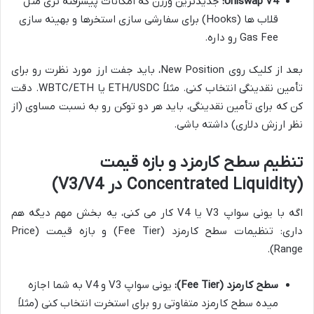
Uniswap V4:
جدیدترین ورژن که امکانات پیشرفته تری مثل
قلاب ها (Hooks) برای سفارشی سازی استخرها و بهینه سازی
Gas Fee رو داره.
بعد از کلیک روی New Position، باید جفت ارز مورد نظرت رو برای
تأمین نقدینگی انتخاب کنی. مثلاً ETH/USDC یا WBTC/ETH. دقت
کن که برای تأمین نقدینگی، باید هر دو توکن رو به نسبت مساوی (از
نظر ارزش دلاری) داشته باشی.
تنظیم سطح کارمزد و بازه قیمت
(Concentrated Liquidity در V3/V4)
اگه با یونی سواپ V3 یا V4 کار می کنی، یه بخش مهم دیگه هم
داری: تنظیمات سطح کارمزد (Fee Tier) و بازه قیمت (Price
Range).
سطح کارمزد (Fee Tier):
یونی سواپ V3 و V4 به شما اجازه
میده سطح کارمزد متفاوتی رو برای استخرت انتخاب کنی (مثلاً