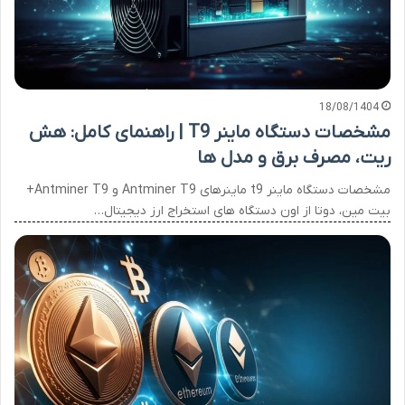
18/08/1404
مشخصات دستگاه ماینر T9 | راهنمای کامل: هش
ریت، مصرف برق و مدل ها
مشخصات دستگاه ماینر t9 ماینرهای Antminer T9 و Antminer T9+
بیت مین، دوتا از اون دستگاه های استخراج ارز دیجیتال…