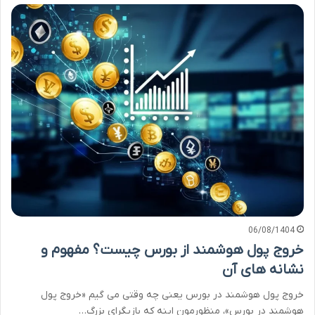
06/08/1404
خروج پول هوشمند از بورس چیست؟ مفهوم و
نشانه های آن
خروج پول هوشمند در بورس یعنی چه وقتی می گیم «خروج پول
هوشمند در بورس»، منظورمون اینه که بازیگرای بزرگ…