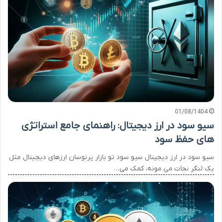
01/08/1404
سیو سود در ارز دیجیتال: راهنمای جامع استراتژی
های حفظ سود
سیو سود در ارز دیجیتال سیو سود تو بازار پرنوسان ارزهای دیجیتال مثل
یک لنگر نجات می مونه، کمک می…