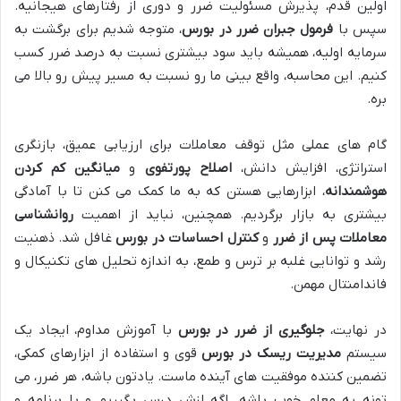
اولین قدم، پذیرش مسئولیت ضرر و دوری از رفتارهای هیجانیه.
سپس با
فرمول جبران ضرر در بورس
، متوجه شدیم برای برگشت به
سرمایه اولیه، همیشه باید سود بیشتری نسبت به درصد ضرر کسب
کنیم. این محاسبه، واقع بینی ما رو نسبت به مسیر پیش رو بالا می
بره.
گام های عملی مثل توقف معاملات برای ارزیابی عمیق، بازنگری
استراتژی، افزایش دانش،
اصلاح پورتفوی
و
میانگین کم کردن
هوشمندانه
، ابزارهایی هستن که به ما کمک می کنن تا با آمادگی
بیشتری به بازار برگردیم. همچنین، نباید از اهمیت
روانشناسی
معاملات پس از ضرر
و
کنترل احساسات در بورس
غافل شد. ذهنیت
رشد و توانایی غلبه بر ترس و طمع، به اندازه تحلیل های تکنیکال و
فاندامنتال مهمن.
در نهایت،
جلوگیری از ضرر در بورس
با آموزش مداوم، ایجاد یک
سیستم
مدیریت ریسک در بورس
قوی و استفاده از ابزارهای کمکی،
تضمین کننده موفقیت های آینده ماست. یادتون باشه، هر ضرر، می
تونه یه معلم خوب باشه. اگه ازش درس بگیریم و با برنامه و