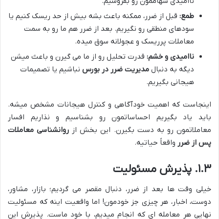
ناامیدی سهاممون رو بفروشیم.
طمع:
قبل از ضرر، ممکنه باعث بشه بیش از حد ریسک کنیم یا
سودهای منطقی رو نگیریم. بعد از ضرر هم ما رو به سمت
معاملات پرریسک و عجولانه سوق میده.
ناامیدی و خشم:
قدرت تحلیل رو از ما می گیرن و باعث میشن
دیگه به دنبال
مدیریت ضرر در بورس
نباشیم یا تصمیمات
هیجانی بگیریم.
اینجاست که اهمیت خودآگاهی و کنترل هیجانات مشخص میشه.
باید یاد بگیریم احساساتمون رو بشناسیم و نذاریم افسار
معاملاتمون رو به دست بگیرن. این بخش از
روانشناسی معاملات
پس از ضرر
واقعاً حیاتیه.
۱.۳. پذیرش مسئولیت
خیلی وقت ها بعد از ضرر، دنبال مقصر می گردیم؛ بازار، مشاور،
دوست، اخبار، هر چیزی جز خودمون! اما واقعیت اینه که مسئولیت
نهایی هر معامله ای که انجام میدیم، با خود ماست. پذیرش این