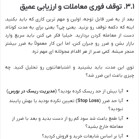
۳.۱. توقف فوری معاملات و ارزیابی عمیق
بعد از یه ضرر قابل توجه، اولین و مهم ترین کاری که باید بکنید،
اینه که دکمه توقف رو بزنید. یعنی چی؟ یعنی برای یه مدت کوتاه،
دست از معامله کردن بردارید. خیلیا فکر می کنن باید سریع وارد
بازار بشن و ضرر رو جبران کنن، اما این کار معمولاً به ضرر بیشتر
منجر میشه. کمی صبر از هر اقدام عجولانه ای مهم تره.
توی این مدت، باید بشینید و اشتباهاتتون رو تحلیل کنید. چه
چیزی باعث این ضرر شد؟
آیا بیش از حد ریسک کرده بودید؟ (
مدیریت ریسک در بورس
)
آیا حد ضرر (
Stop Loss
) تعیین نکرده بودید یا بهش پایبند
نبودید؟
آیا طمع باعث شد سود کم رو از دست بدید و بعد با ضرر از
معامله خارج بشید؟
آیا بر اساس شایعات خرید و فروش کردید؟