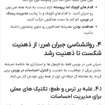
تون عمل کنید، حتی اگه بازار وسوسه تون می کنه.
قدم های کوچک اما پیوسته:
لازم نیست یه شبه همه ضررتون
رو جبران کنید. با قدم های کوچک و با رعایت
مدیریت ریسک
در بورس
، کم کم به سمت هدفتون حرکت کنید.
هدفمند بودن:
همیشه اهدافتون رو جلوی چشمتون داشته
باشید.
۴. روانشناسی جبران ضرر: از ذهنیت
شکست تا ذهنیت رشد
جبران ضرر در بورس فقط به فرمول ها و استراتژی ها خلاصه نمیشه.
بخش بزرگی از موفقیت، به ذهنیت و
کنترل احساسات در بورس
برمی
گرده. یه معامله گر حرفه ای، اول از همه روی خودش کار می کنه.
۴.۱. غلبه بر ترس و طمع: تکنیک های عملی
برای مدیریت احساسات