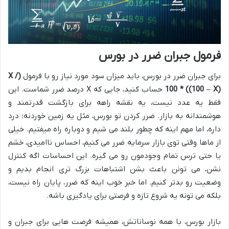
فرمول جبران ضرر در بورس
برای جبران ضرر در بورس، باید میزان سود مورد نیاز رو با فرمول
(X /
(100 – X)) * 100
حساب کنید، جایی که X درصد ضرر شماست. این
فقط یه عدد نیست، یه نقشه راهه برای بازگشت قدرتمند و
هوشمندانه به بازار. ضرر کردن تو بورس، مثل یه زمین خوردنه؛ درد
داره، اما مهم اینه که چطور بلند می شیم و دوباره راه میفتیم. خیلی
از ماها وقتی توی بازار سرمایه ضرر می کنیم، احساس ناامیدی، خشم
یا حتی ترس تمام وجودمون رو می گیره. این احساسات اگه کنترل
نشن، می تونن باعث بشن اشتباهات بزرگ تری انجام بدیم و
وضعیت رو بدتر کنیم. اما خبر خوب اینه که ضرر، پایان راه نیست،
بلکه می تونه یه شروع تازه و فرصتی برای یادگیری باشه.
بازار بورس، با همه نوساناتش، همیشه فرصت هایی برای جبران و