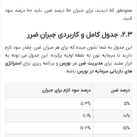
همونطور که دیدید، برای جبران ۵۰ درصد ضرر، باید ۱۰۰ درصد سود
کنید.
۲.۳. جدول کامل و کاربردی جبران ضرر
این جدول به شما نشون میده که برای هر میزان ضرر، چقدر سود لازم
دارید تا سرمایه تون به نقطه اولیه برگرده. این جدول می تونه یه
ابزار مفید برای
مدیریت ضرر در بورس
و برنامه ریزی برای
استراتژی
های بازیابی سرمایه در بورس
باشه.
درصد ضرر
درصد سود لازم برای جبران
۵.۳%
۵%
۱۱.۱%
۱۰%
۱۷.۶%
۱۵%