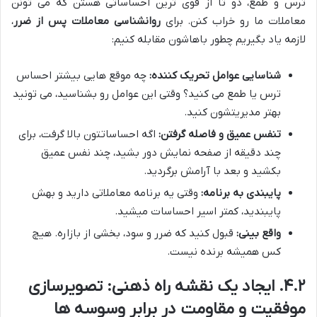
ترس و طمع، دو تا از قوی ترین احساساتی هستن که می تونن
معاملات ما رو خراب کنن. برای
روانشناسی معاملات پس از ضرر
،
لازمه یاد بگیریم چطور باهاشون مقابله کنیم:
شناسایی عوامل تحریک کننده:
چه موقع هایی بیشتر احساس
ترس یا طمع می کنید؟ وقتی این عوامل رو بشناسید، می تونید
بهتر مدیریتشون کنید.
تنفس عمیق و فاصله گرفتن:
اگه احساساتتون بالا گرفت، برای
چند دقیقه از صفحه نمایش دور بشید، چند نفس عمیق
بکشید و بعد با آرامش برگردید.
پایبندی به برنامه:
وقتی یه برنامه معاملاتی دارید و بهش
پایبندید، کمتر اسیر احساسات میشید.
واقع بینی:
قبول کنید که ضرر و سود، بخشی از بازاره. هیچ
کس همیشه برنده نیست.
۴.۲. ایجاد یک نقشه راه ذهنی: تصویرسازی
موفقیت و مقاومت در برابر وسوسه ها