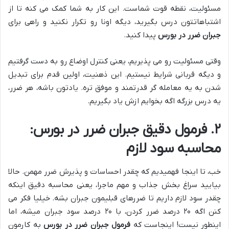
مسئولیت، نقطه قوت شماست. این کار به شما کمک می کنه تا از
اشتباهاتتون درس بگیرید، دیگه اونا رو تکرار نکنید و راهی برای
جبران ضرر در بورس
پیدا کنید.
وقتی مسئولیت رو می پذیریم، یعنی کنترل اوضاع رو به دست گرفتیم
و دیگه قربانی شرایط نیستیم. این ذهنیت، اولین قدم برای تبدیل
شدن به یه معامله گر قدرتمند و موفق تره. یادتون باشه، هر ضرر،
یه درس بزرگه اگه بخوایم ازش یاد بگیریم.
۲. فرمول دقیق جبران ضرر در بورس:
محاسبه سود لازم
خب، تا اینجا فهمیدیم که چقدر احساسات و پذیرش ضرر مهمن. حالا
بیایید سراغ بخش جذاب و مهم ماجرا، یعنی محاسبه دقیق اینکه
چقدر سود لازم داریم تا ضررهای قبلیمون جبران بشه. خیلیا فکر می
کنن اگه ۲۰ درصد ضرر کردن، با ۲۰ درصد سود جبران میشه، اما
اینطور نیست! اینجاست که
فرمول جبران ضرر در بورس
به کارمون