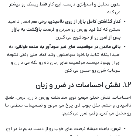
بدون تحلیل و استراتژی درست، این کار فقط ریسک رو بیشتر
می کنه.
کنار گذاشتن کامل بازار از روی ناامیدی:
برخی هم انقدر ناامید
میشن که کلاً قید بورس رو میزنن و فرصت
بازگشت به بازار
پس از ضرر
رو از خودشون می گیرن.
باقی ماندن در موقعیت های غیر سودآور به مدت طولانی:
به
امید اینکه شاید بالاخره سهامشون رشد کنه، حتی وقتی نشونه
ای از بهبود نیست، موقعیت های زیان ده رو نگه می دارن و
سرمایه شون رو حبس می کنن.
۱.۲. نقش احساسات در ضرر و زیان
احساسات، نقش خیلی مهمی توی معاملات بورس دارن. ترس، طمع،
ناامیدی و خشم، مثل چوب لای چرخ می مونن و تصمیمات منطقی ما
رو مختل می کنن. وقتی ضرر می کنیم:
ترس:
باعث میشه فرصت های خوب رو از دست بدیم یا در اوج