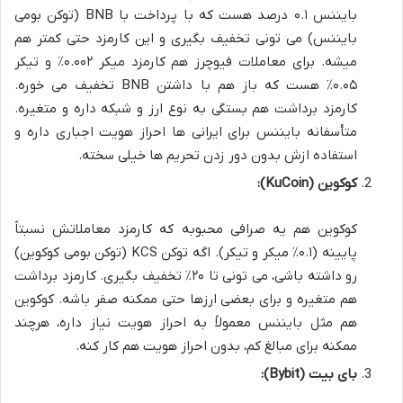
بایننس ۰.۱ درصد هست که با پرداخت با BNB (توکن بومی
بایننس) می تونی تخفیف بگیری و این کارمزد حتی کمتر هم
میشه. برای معاملات فیوچرز هم کارمزد میکر ۰.۰۰۲٪ و تیکر
۰.۰۵٪ هست که باز هم با داشتن BNB تخفیف می خوره.
کارمزد برداشت هم بستگی به نوع ارز و شبکه داره و متغیره.
متأسفانه بایننس برای ایرانی ها احراز هویت اجباری داره و
استفاده ازش بدون دور زدن تحریم ها خیلی سخته.
کوکوین (KuCoin):
کوکوین هم یه صرافی محبوبه که کارمزد معاملاتش نسبتاً
پایینه (۰.۱٪ میکر و تیکر). اگه توکن KCS (توکن بومی کوکوین)
رو داشته باشی، می تونی تا ۲۰٪ تخفیف بگیری. کارمزد برداشت
هم متغیره و برای بعضی ارزها حتی ممکنه صفر باشه. کوکوین
هم مثل بایننس معمولاً به احراز هویت نیاز داره، هرچند
ممکنه برای مبالغ کم، بدون احراز هویت هم کار کنه.
بای بیت (Bybit):