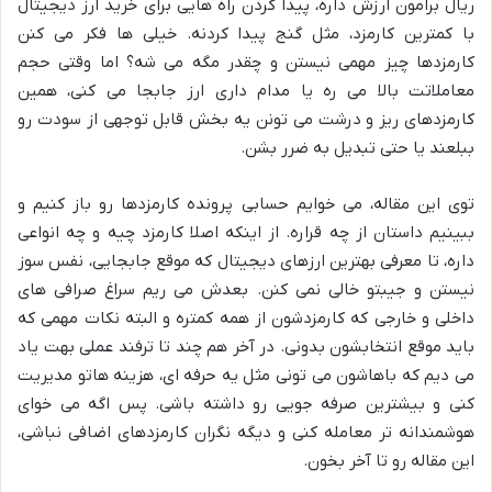
ریال برامون ارزش داره، پیدا کردن راه هایی برای خرید ارز دیجیتال
با کمترین کارمزد، مثل گنج پیدا کردنه. خیلی ها فکر می کنن
کارمزدها چیز مهمی نیستن و چقدر مگه می شه؟ اما وقتی حجم
معاملاتت بالا می ره یا مدام داری ارز جابجا می کنی، همین
کارمزدهای ریز و درشت می تونن یه بخش قابل توجهی از سودت رو
ببلعند یا حتی تبدیل به ضرر بشن.
توی این مقاله، می خوایم حسابی پرونده کارمزدها رو باز کنیم و
ببینیم داستان از چه قراره. از اینکه اصلا کارمزد چیه و چه انواعی
داره، تا معرفی بهترین ارزهای دیجیتال که موقع جابجایی، نفس سوز
نیستن و جیبتو خالی نمی کنن. بعدش می ریم سراغ صرافی های
داخلی و خارجی که کارمزدشون از همه کمتره و البته نکات مهمی که
باید موقع انتخابشون بدونی. در آخر هم چند تا ترفند عملی بهت یاد
می دیم که باهاشون می تونی مثل یه حرفه ای، هزینه هاتو مدیریت
کنی و بیشترین صرفه جویی رو داشته باشی. پس اگه می خوای
هوشمندانه تر معامله کنی و دیگه نگران کارمزدهای اضافی نباشی،
این مقاله رو تا آخر بخون.