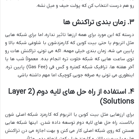
رو هم درست انتخاب کن که پولت حیف و میل نشه.
۳. زمان بندی تراکنش ها
درسته که این مورد برای همه ارزها تاثیر نداره، اما برای شبکه هایی
مثل اتریوم یا حتی بیت کوین که کارمزدشون با شلوغی شبکه بالا و
پایین می شه، زمان بندی خیلی مهمه. اگه می تونی، تراکنش هات رو
توی ساعت هایی که شبکه خلوت تره انجام بده. معمولاً شب ها یا
آخر هفته ها، ترافیک شبکه کمتره و گس فی (Gas Fee) پایین تره.
اینطوری می تونی یه صرفه جویی کوچیک اما مهم داشته باشی.
۴. استفاده از راه حل های لایه دوم (Layer 2
Solutions)
برای ارزهایی مثل بیت کوین یا اتریوم که کارمزد شبکه اصلی شون
بالاست، راه حل های لایه دوم توسعه داده شدن. اینها شبکه هایی
هستن که روی شبکه اصلی کار می کنن و بهت اجازه می دن تراکنش
ها رو با سرعت بالاتر و کارمزد خیلی کمتر انجام بدی. مثلاً: