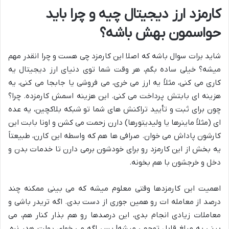
کارمزد ارز دیجیتال چیه و چرا باید
حواسمون بهش باشه؟
شاید برات سوال باشه که اصلا این کارمزد چی هست و چرا انقدر مهم
میشه؟ خیلی ساده بگم، هر وقت شما توی دنیای ارز دیجیتال یه
کاری می کنی، مثلاً یه ارز می خری، می فروشی یا جابجا می کنی، یه
هزینه ای بابتش پرداخت می کنی. این هزینه اسمش کارمزده. چرا؟
چون برای ثبت و تأیید تراکنش های شما تو شبکه بلاکچین، یه عده
ای (مثلاً ماینرها یا ولیدیتورها) دارن زحمت می کشن و اونا بابت این
کارشون پاداش می خوان. صرافی ها هم که واسطه این کارن، طبیعتاً
یه بخش از این کارمزد رو برای خودشون برمی دارن تا خدمات بدن و
دخل و خرجشون با هم بخونه.
اهمیت این کارمزدها وقتی معلوم میشه که می بینی ممکنه چند
درصد از معامله ات رو همین جوری از دست بدی. اگه تریدر باشی و
معاملات زیادی انجام بدی، این درصدها رو هم بذار کنار هم، می
بینی یه مبلغ قابل توجهی میشه! پس اگه می خوای پولت هدر نره،