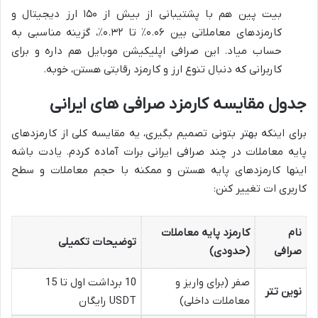
بیت پین هم با پشتیبانی از بیش از ۱۵۰ ارز دیجیتال و
کارمزدهای معاملاتی بین ۰.۰۶٪ تا ۰.۳۲٪، گزینه مناسبی به
حساب میاد. این صرافی اپلیکیشن موبایل هم داره و برای
کاربرانی که دنبال تنوع ارز و کارمزد رقابتی هستن، خوبه.
جدول مقایسه کارمزد صرافی های ایرانی
برای اینکه بهتر بتونی تصمیم بگیری، یه مقایسه کلی از کارمزدهای
پایه معاملات در چند صرافی ایرانی برات آماده کردم. یادت باشه
اینها کارمزدهای پایه هستن و ممکنه با حجم معاملات و سطح
کاربری ات تغییر کنن:
نام
کارمزد پایه معاملات
توضیحات تکمیلی
صرافی
(حدودی)
صفر (برای واریز و
10 برداشت اول تا 15
نوین تتر
معاملات داخلی)
USDT رایگان