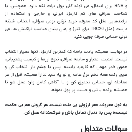
و BNB برای انتقال، می تونه کلی پول برات نگه داره. همچنین، با
شناخت صرافی های کم کارمزد ایرانی و خارجی و استفاده از
ترفندهایی مثل کد معرف، خرید توکن بومی صرافی، انتخاب شبکه
درست (مثل TRC20 برای تتر) و زمان بندی مناسب تراکنش ها، می
تونی حسابی صرفه جویی کنی.
در نهایت، همیشه یادت باشه که کمترین کارمزد، تنها معیار انتخاب
نیست. امنیت، اعتبار و سابقه صرافی، تنوع ارزها و کیفیت پشتیبانی،
همون قدر مهمن که کارمزد پایینه. پس با چشم باز انتخاب کن و
هیچ وقت همه تخم مرغ هات رو تو یه سبد نذار! همیشه قبل از هر
معامله ای، حسابی تحقیق کن و با آگاهی کامل وارد عمل شو تا
همیشه برنده باشی و جیبت پر پول بمونه.
به قول معروف، «هر ارزونی بی علت نیست، هر گرونی هم بی حکمت
نیست»؛ پس به دنبال تعادل باش و هوشمندانه عمل کن.
سوالات متداول