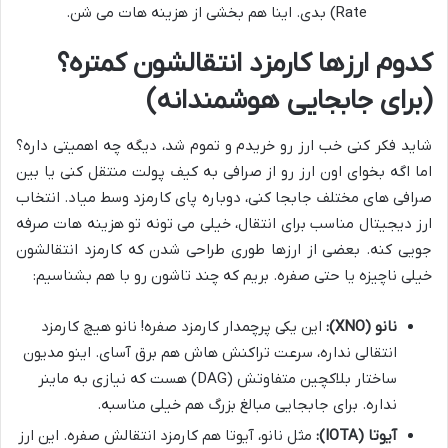
Rate) بدی. اینا هم بخشی از هزینه هات می شن.
کدوم ارزها کارمزد انتقالشون کمتره؟
(برای جابجایی هوشمندانه)
شاید فکر کنی خب ارز رو خریدم و تموم شد، دیگه چه اهمیتی داره؟
اما اگه بخوای اون ارز رو از صرافی به کیف پولت منتقل کنی یا بین
صرافی های مختلف جابجا کنی، دوباره پای کارمزد وسط میاد. انتخاب
ارز دیجیتال مناسب برای انتقال، خیلی می تونه تو هزینه هات صرفه
جویی کنه. بعضی از ارزها طوری طراحی شدن که کارمزد انتقالشون
خیلی ناچیزه یا حتی صفره. بریم که چند تاشون رو با هم بشناسیم:
نانو (XNO):
این یکی پرچمدار کارمزد صفره! نانو هیچ کارمزد
انتقالی نداره، سرعت تراکنش هاش هم برق آسای. اینو مدیون
ساختار بلاکچین متفاوتش (DAG) هست که نیازی به ماینر
نداره. برای جابجایی مبالغ بزرگ هم خیلی مناسبه.
آیوتا (IOTA):
مثل نانو، آیوتا هم کارمزد انتقالش صفره. این ارز