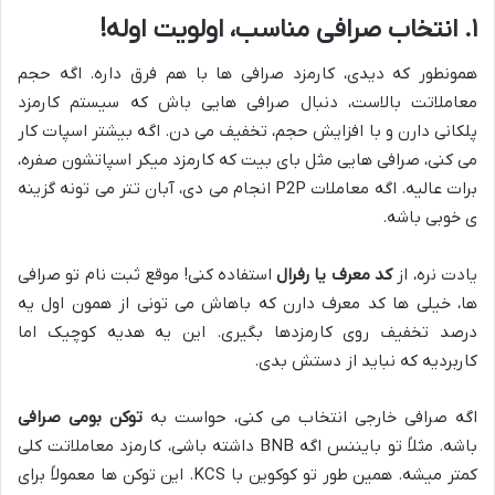
۱. انتخاب صرافی مناسب، اولویت اوله!
همونطور که دیدی، کارمزد صرافی ها با هم فرق داره. اگه حجم
معاملاتت بالاست، دنبال صرافی هایی باش که سیستم کارمزد
پلکانی دارن و با افزایش حجم، تخفیف می دن. اگه بیشتر اسپات کار
می کنی، صرافی هایی مثل بای بیت که کارمزد میکر اسپاتشون صفره،
برات عالیه. اگه معاملات P2P انجام می دی، آبان تتر می تونه گزینه
ی خوبی باشه.
یادت نره، از
کد معرف یا رفرال
استفاده کنی! موقع ثبت نام تو صرافی
ها، خیلی ها کد معرف دارن که باهاش می تونی از همون اول یه
درصد تخفیف روی کارمزدها بگیری. این یه هدیه کوچیک اما
کاربردیه که نباید از دستش بدی.
اگه صرافی خارجی انتخاب می کنی، حواست به
توکن بومی صرافی
باشه. مثلاً تو بایننس اگه BNB داشته باشی، کارمزد معاملاتت کلی
کمتر میشه. همین طور تو کوکوین با KCS. این توکن ها معمولاً برای