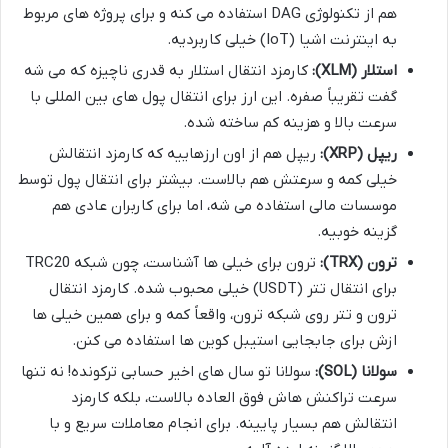
هم از تکنولوژی DAG استفاده می کنه و برای پروژه های مربوط
به اینترنت اشیا (IoT) خیلی کاربردیه.
استلار (XLM):
کارمزد انتقال استلار به قدری ناچیزه که می شه
گفت تقریباً صفره. این ارز برای انتقال پول های بین المللی با
سرعت بالا و هزینه کم ساخته شده.
ریپل (XRP):
ریپل هم از اون ارزهاییه که کارمزد انتقالش
خیلی کمه و سرعتش هم بالاست. بیشتر برای انتقال پول توسط
موسسات مالی استفاده می شه، اما برای کاربران عادی هم
گزینه خوبیه.
ترون (TRX):
ترون برای خیلی ها آشناست، چون شبکه TRC20
برای انتقال تتر (USDT) خیلی محبوب شده. کارمزد انتقال
ترون و تتر روی شبکه ترون، واقعاً کمه و برای همین خیلی ها
ازش برای جابجایی استیبل کوین ها استفاده می کنن.
سولانا (SOL):
سولانا تو سال های اخیر حسابی ترکونده! نه تنها
سرعت تراکنش هاش فوق العاده بالاست، بلکه کارمزد
انتقالش هم بسیار پایینه. برای انجام معاملات سریع و با