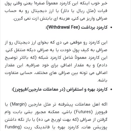
خبر خوب اینکه این کارمزد معمولاً صفره! یعنی وقتی پول
فیات (مثل ریال یا دلار) یا ارز دیجیتال رو به حساب
صرافی واریز می کنی، هزینه ای بابتش ازت نمی گیرن.
کارمزد برداشت (Withdrawal Fee):
این کارمزد رو موقعی می دی که بخوای ارز دیجیتال رو از
صرافی به کیف پول خودت یا یه صرافی دیگه منتقل کنی.
این کارمزد معمولاً شامل کارمزد شبکه (که بالاتر توضیح
دادم) و یه مقدار اضافی برای خود صرافیه. این مقدار
اضافی می تونه بین صرافی های مختلف، حسابی متفاوت
باشه.
کارمزد بهره و استقراض (در معاملات مارجین/فیوچرز):
اگه اهل معاملات پیشرفته تر مثل مارجین (Margin) یا
فیوچرز (Futures) باشی، ممکنه مجبور بشی بابت وام
گرفتن از صرافی (که بهت لوریج می ده) یا باز نگه داشتن
پوزیشن هات، کارمزد بهره یا فاندینگ ریت (Funding