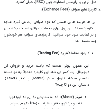
مثل ترون یا بایننس اسمارت چین (BSC)، خیلی کمتره.
کارمزدهای صرافی (Exchange Fees):
این ها هزینه هایی هستن که خود صرافی ازت می گیره، علاوه
بر کارمزد شبکه. این پول برای خدمات صرافی، امنیت، پشتیبانی
و در نهایت سود خود صرافیه. کارمزدهای صرافی هم خودشون
چند دسته اند:
کارمزد معامله/ترید (Trading Fee):
این همون پولی هست که بابت خرید و فروش ارز
دیجیتال ازت کسر می شه. این کارمزد معمولاً به دو دسته
تقسیم میشه: کارمزد میکر (Maker) و تیکر (Taker).
داستان این دو تا چیه؟
میکر (Maker):
اگه یه سفارشی بذاری که فوراً اجرا
نشه و بره توی دفتر سفارشات (مثلاً بگی می خوام