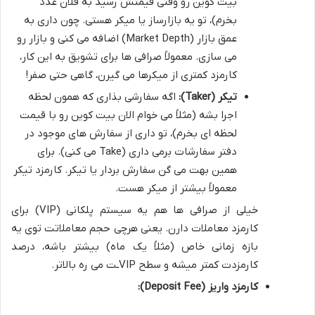
بیت کوین رو وقتی قیمتش رسید به فلان عدد
بخرم)، تو یه بازارساز یا میکر هستی. چون داری به
عمق بازار (Market Depth) اضافه می کنی و بازار رو
می سازی. معمولاً صرافی ها برای تشویق به این کار،
کارمزد کمتری از میکرها می گیرن، گاهی حتی صفر!
تیکر (Taker):
اگه سفارشی بذاری که همون لحظه
اجرا بشه (مثلاً می خوام الان بیت کوین رو با قیمت
لحظه ای بخرم)، تو داری از سفارش های موجود در
دفتر سفارشات برمی داری (Take می کنی). برای
همین بهت می گن سفارش بردار یا تیکر. کارمزد تیکر
معمولاً بیشتر از میکر هست.
خیلی از صرافی ها هم یه سیستم پلکانی (VIP) برای
کارمزد معاملات دارن. یعنی هرچی حجم معاملاتت توی یه
بازه زمانی خاص (مثلاً یک ماه) بیشتر باشه، درصد
کارمزدت کمتر میشه و سطح VIPـت می ره بالاتر.
کارمزد واریز (Deposit Fee):