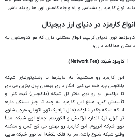
باید انواع کارمزد رو بشناسی و راه و چاه کاهش اون ها رو بلد باشی.
انواع کارمزد در دنیای ارز دیجیتال
کارمزدها توی دنیای کریپتو انواع مختلفی دارن که هر کدومشون یه
داستان جداگانه دارن:
کارمزد شبکه (Network Fee):
این کارمزد رو مستقیماً به ماینرها یا ولیدیتورهای شبکه
بلاکچین پرداخت می کنی. انگار داری بهشون پول بنزین می دی
تا تراکنش تو رو توی دفتر کل شبکه (بلاکچین) ثبت کنن و
تأییدش کنن. مبلغ این کارمزد به چند تا چیز بستگی داره:
اینکه شبکه چقدر شلوغه (مثل ترافیک توی اتوبان، هرچی شلوغ
تر، گران تر)، اندازه تراکنش و الگوریتم اجماع اون شبکه. مثلاً
توی شبکه اتریوم، این کارمزد رو بهش می گن گس و ممکنه
وقتی شبکه شلوغ باشه، سر به فلک بکشه! اما توی شبکه هایی