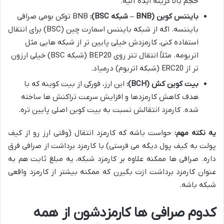
حجم بالا گزینه ایده آلیه.
بایننس کوین (BNB – شبکه BSC):
BNB توکن بومی صرافی
بایننسه. اگه از شبکه بایننس اسمارت چین (BSC) برای انتقال
استفاده کنی، کارمزدش خیلی پایین تر از شبکه هایی مثل
اتریومه. مثلاً انتقال تتر روی BEP20 (شبکه BSC) خیلی ارزون
تر از ERC20 (شبکه اتریوم) درمیاد.
بیت کوین کش (BCH):
این ارز، فورکی از بیت کوینه که با
هدف کاهش کارمزدها و افزایش سرعت تراکنش ها ساخته
شده. کارمزد انتقالش نسبت به بیت کوین اصلی پایین تره.
یه نکته مهم:
حواست باشه که کارمزد انتقال (وقتی ارز رو از کیف
پولت به کیف پول دیگه می فرستی) با کارمزد برداشت از صرافی فرق
داره. صرافی ها ممکنه علاوه بر کارمزد شبکه، یه مبلغ ثابت هم به
عنوان کارمزد برداشت ازت بگیرن که ممکنه بیشتر از کارمزد واقعی
شبکه باشه.
کدوم صرافی ها کارمزدشون از همه