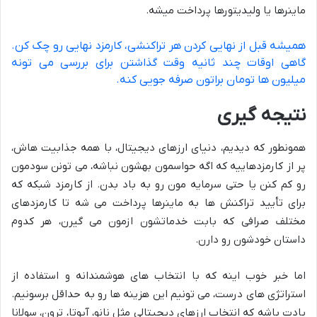
ماینرها یا ولیدیتورها پرداخت میشه.
همیشه قبل از نهایی کردن هر تراکنشی، کارمزد نهایی رو چک کن.
گاهی اوقات چند ثانیه وقت گذاشتن برای بررسی می تونه
میلیون ها تومان براتون صرفه جویی کنه.
نتیجه گیری
همونطور که دیدیم، دنیای ارزهای دیجیتال، با همه جذابیت هاش،
پر از کارمزدهاییه که اگه حواسمون بهشون نباشه، می تونن سودمون
رو کم کنن یا حتی سرمایه مون رو به باد بدن. از کارمزد شبکه که
برای تأیید تراکنش ها به ماینرها پرداخت می شه تا کارمزدهای
مختلف صرافی که بابت خدماتشون ازمون می گیرن، هر کدوم
داستان خودشون رو دارن.
اما خبر خوب اینه که با انتخاب های هوشمندانه و استفاده از
استراتژی های درست، می تونیم این هزینه ها رو به حداقل برسونیم.
یادت باشه که انتخاب ارزهای دیجیتالی مثل نانو، آیوتا، ترون، سولانا