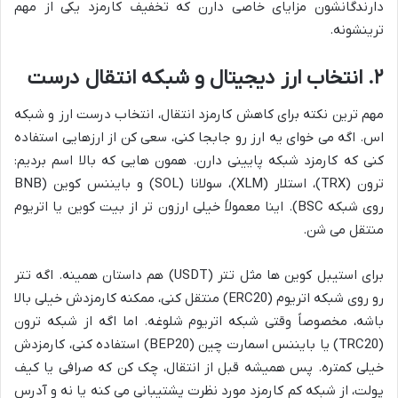
دارندگانشون مزایای خاصی دارن که تخفیف کارمزد یکی از مهم
ترینشونه.
۲. انتخاب ارز دیجیتال و شبکه انتقال درست
مهم ترین نکته برای کاهش کارمزد انتقال، انتخاب درست ارز و شبکه
اس. اگه می خوای یه ارز رو جابجا کنی، سعی کن از ارزهایی استفاده
کنی که کارمزد شبکه پایینی دارن. همون هایی که بالا اسم بردیم:
ترون (TRX)، استلار (XLM)، سولانا (SOL) و بایننس کوین (BNB
روی شبکه BSC). اینا معمولاً خیلی ارزون تر از بیت کوین یا اتریوم
منتقل می شن.
برای استیبل کوین ها مثل تتر (USDT) هم داستان همینه. اگه تتر
رو روی شبکه اتریوم (ERC20) منتقل کنی، ممکنه کارمزدش خیلی بالا
باشه، مخصوصاً وقتی شبکه اتریوم شلوغه. اما اگه از شبکه ترون
(TRC20) یا بایننس اسمارت چین (BEP20) استفاده کنی، کارمزدش
خیلی کمتره. پس همیشه قبل از انتقال، چک کن که صرافی یا کیف
پولت، از شبکه کم کارمزد مورد نظرت پشتیبانی می کنه یا نه و آدرس