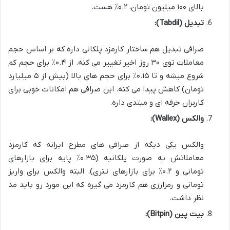
بالای ۱۰۰ میلیون تومان، ۰.۲٪ هست.
تبدیل (Tabdil):
صرافی تبدیل هم ساختار کارمزد پلکانی داره که بر اساس حجم
معاملات توی ۳۰ روز اخیر تغییر می کنه. از ۰.۴٪ برای حجم کم
شروع میشه و تا ۰.۱۵٪ برای حجم های بالا (بیش از ۵ میلیارد
تومان) کاهش پیدا می کنه. این صرافی هم امکانات خوبی برای
کاربران حرفه ای و مبتدی داره.
والکس (Wallex):
والکس یکی دیگه از صرافی های مطرح ایرانه که کارمزد
معاملاتش به صورت پلکانیه (۰.۳۵٪ پایه برای بازارهای
تومانی و ۰.۲٪ برای بازارهای تتری). البته والکس برای واریز
تومانی و رمزارزی هم کارمزد می گیره که این مورد رو باید مد
نظر داشت.
بیت پین (Bitpin):