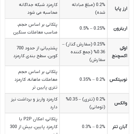
0.2% (مبلغ مبادله
کارمزد شبکه جداگانه
ارز پایا
شده)
محاسبه می شود
پلکانی بر اساس حجم،
اریترون
0.25% – 0.5%
مناسب معاملات سنگین
0.25% (سفارش گذار) –
اوکی
پشتیبانی از حدود 700
0.36% (جمع کننده
اکسچنج
کوین، سطح بندی کارمزد
سفارش)
پلکانی بر اساس حجم
نوبیتکس
0.2% – 0.35%
معاملات ماهانه، کارمزد
تتری پایین تر
0.2% (تتری) – 0.35%
کارمزد واریز و برداشت نیز
والکس
(تومانی)
دارد
پلکانی، امکان P2P با
آبان تتر
0.2% – 0.3%
کارمزد پایین، بیش از 300