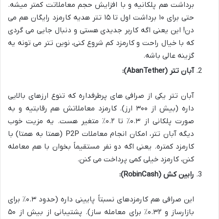
برداشت هم پلکانیه و با افزایش حجم معاملاتت کمتر میشه.
حتی برای ۱۰ برداشت اول تا ۱۵ تتر هدیه کارمزد رایگان هم می
دن! این یعنی اگه کاربر جدیدی هستی و دنبال جایی می گردی
که با خیال راحت و کارمزد کم شروع کنی، نوین تتر می تونه یه
گزینه عالی باشه.
آبان تتر (AbanTether):
آبان تتر یکی از صرافی های پرطرفداره که تنوع ارزهای بالایی
داره (بیش از ۳۰۰ ارز). کارمزد معاملاتش هم رقابتیه و به
صورت پلکانی از ۰.۳٪ تا ۰.۲٪ متغیر هست. یه مزیت خوب
دیگه آبان تتر، امکان انجام معاملات P2P (همتا به همتا) با
کارمزد کمتره. یعنی اگه دو نفر مستقیماً بخوان با هم معامله
کنن، کارمزد خیلی کمی پرداخت می کنن.
رابین کش (RobinCash):
این صرافی هم کارمزدهای نسبتاً پایینی داره (حدود ۰.۳٪ برای
بازارساز و ۰.۳۲٪ برای معامله ساز). پشتیبانی از بیش از ۵۰