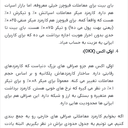
بای بیت برای معاملات فیوچرز خیلی معروفه، اما بازار اسپات
هم داره. کارمزد میکر معاملات اسپاتش ۰٪ و تیکرش ۰.۱٪
هست که واقعاً کمه. برای فیوچرز هم کارمزد میکر منفی ۰.۰۲۵٪
(یعنی بهت پول می ده!) و تیکر ۰.۰۷۵٪ هست. بای بیت تا
حدی بدون احراز هویت اجازه برداشت می ده که برای کاربران
ایرانی یه مزیت به حساب میاد.
اوکی اکس (OKX):
اوکی اکس هم جزو صرافی های بزرگ دنیاست که کارمزدهای
رقابتی داره. ساختار کارمزدهاش پلکانیه و بر اساس حجم
معاملات تغییر می کنه. معمولاً برای میکر ۰.۰۸٪ و برای تیکر
۰.۱٪ در نظر می گیره که نرخ های خوبی هستن. کارمزد برداشت
هم متغیره و بستگی به ارز و شبکه داره. این صرافی هم برای
ایرانی ها محدودیت هایی داره.
اگه بخوایم کارمزد معاملاتی صرافی های خارجی رو یه جمع بندی
کنیم، می تونیم یه جدول حدودی براش در نظر بگیریم. البته یادت