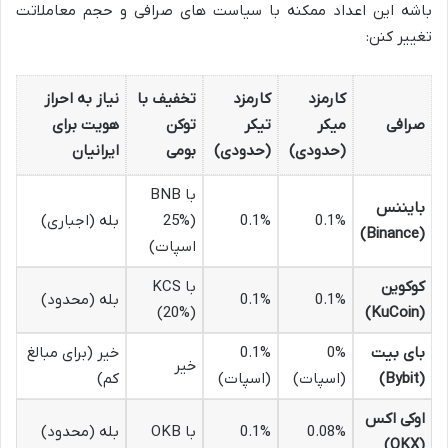
باشه این اعداد ممکنه با سیاست های صرافی و حجم معاملاتت
تغییر کنن:
کارمزد
کارمزد
تخفیف با
نیاز به احراز
صرافی
میکر
تیکر
توکن
هویت برای
(حدودی)
(حدودی)
بومی
ایرانیان
با BNB
بایننس
0.1%
0.1%
(25%
بله (اجباری)
(Binance)
اسپات)
کوکوین
با KCS
0.1%
0.1%
بله (محدود)
(20%)
(KuCoin)
بای بیت
0%
0.1%
خیر (برای مبالغ
خیر
(Bybit)
(اسپات)
(اسپات)
کم)
اوکی اکس
0.08%
0.1%
با OKB
بله (محدود)
(OKX)