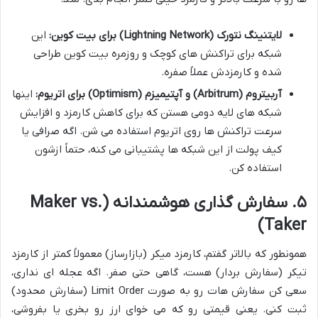
لایتنینگ نتورک (Lightning Network) برای بیت کوین:
این
شبکه برای تراکنش های کوچک و روزمره بیت کوین طراحی
شده و کارمزدش عملاً صفره.
آربیتروم (Arbitrum) و آپتیمیزم (Optimism) برای اتریوم:
اینها
شبکه های لایه دومی هستن که برای کاهش کارمزد و افزایش
سرعت تراکنش ها روی اتریوم استفاده می شن. اگه صرافی یا
کیف پولت از این شبکه ها پشتیبانی می کنه، حتماً ازشون
استفاده کن.
۵. سفارش گذاری هوشمندانه (Maker vs.
Taker)
همونطور که بالاتر گفتم، کارمزد میکر (بازارساز) معمولاً کمتر از کارمزد
تیکر (سفارش بردار) هست، گاهی حتی صفر. اگه عجله ای نداری،
سعی کن سفارش هات رو به صورت Limit Order (سفارش محدود)
ثبت کنی. یعنی قیمتی رو که می خوای ارز رو بخری یا بفروشی،