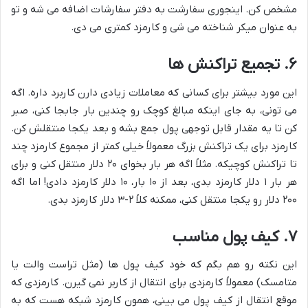
مشخص کن. اینجوری سفارشت به دفتر سفارشات اضافه می شه و تو
به عنوان میکر شناخته می شی و کارمزد کمتری می دی.
۶. تجمیع تراکنش ها
این مورد بیشتر برای کسانی که معاملات زیادی دارن کاربرد داره. اگه
می تونی، به جای اینکه مبالغ کوچک رو چندین بار جابجا کنی، صبر
کن تا یه مقدار قابل توجهی پول جمع بشه و بعد یکجا منتقلش کن.
کارمزد برای یک تراکنش بزرگ معمولاً خیلی کمتر از مجموع کارمزد چند
تا تراکنش کوچیکه. مثلاً اگه هر بار بخوای ۲۰ دلار منتقل کنی و برای
هر بار ۱ دلار کارمزد بدی، بعد از ۱۰ بار، ۱۰ دلار کارمزد دادی! اما اگه
۲۰۰ دلار رو یکجا منتقل کنی، ممکنه کلاً ۲-۳ دلار کارمزد بدی.
۷. کیف پول مناسب
این نکته رو هم بگم که خود کیف پول ها (مثل تراست والت یا
متامسک) معمولاً کارمزدی برای انتقال از کاربر نمی گیرن. کارمزدی که
موقع انتقال از کیف پول می بینی، همون کارمزد شبکه هست که به