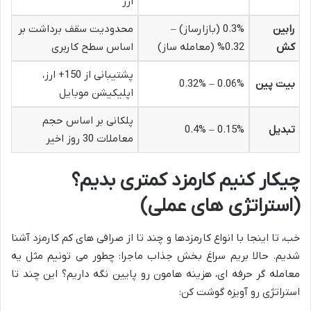
ارز
رابین
0.3% (بازارساز) –
محدودیت سقف برداشت بر
کش
0.32% (معامله ساز)
اساس سطح کاربری
پشتیبانی از 150+ ارز،
بیت پین
0.06% – 0.32%
اپلیکیشن موبایل
پلکانی بر اساس حجم
تبدیل
0.15% – 0.4%
معاملات 30 روز اخیر
چیکار کنیم کارمزد کمتری بدیم؟
(استراتژی های عملی)
خب، تا اینجا با انواع کارمزدها و چند تا از صرافی های کم کارمزد آشنا
شدیم. حالا بریم سراغ بخش جذاب ماجرا: چطور می تونیم مثل یه
معامله گر حرفه ای، هزینه هامون رو پایین نگه داریم؟ این چند تا
استراتژی رو آویزه گوشت کن: