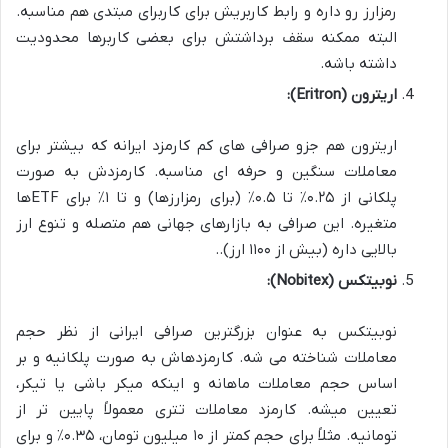
رمزارز رو داره و رابط کاربریش برای کاربرای مبتدی هم مناسبه.
البته ممکنه سقف برداشتش برای بعضی کاربرها محدودیت
داشته باشه.
اریترون (Eritron):
اریترون هم جزو صرافی های کم کارمزد ایرانه که بیشتر برای
معاملات سنگین و حرفه ای مناسبه. کارمزدش به صورت
پلکانی از ۰.۲۵٪ تا ۰.۵٪ (برای رمزارزها) و تا ۱٪ برای ETFها
متغیره. این صرافی به بازارهای جهانی هم متصله و تنوع ارز
بالایی داره (بیش از ۱۱۰۰ ارز)..
نوبیتکس (Nobitex):
نوبیتکس به عنوان بزرگترین صرافی ایرانی از نظر حجم
معاملات شناخته می شه. کارمزدهاش به صورت پلکانیه و بر
اساس حجم معاملات ماهانه و اینکه میکر باشی یا تیکر،
تعیین میشه. کارمزد معاملات تتری معمولاً پایین تر از
تومانیه. مثلاً برای حجم کمتر از ۱۰ میلیون تومان، ۰.۳۵٪ و برای