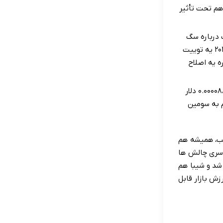
هم تحت تأثیر
 درباره سگ
شیبا اینوی خودش به اسم «فلوکی»، باعث میشد قیمت شیبا یهو مثل موشک بره بالا. مثلاً توی اکتبر ۲۰۲۱ یه توییت
باره یه اصلاح
شیبا اینو توی ۲۸ اکتبر ۲۰۲۱ به بالاترین قیمت تاریخیش یعنی ۰.۰۰۰۰۸۸۴۵ دلار
م به سومین
 خب، همیشه هم
بازار هم کلاً یه سری چالش ها
ین ها روشن شد و شیبا هم
زش بازار قابل