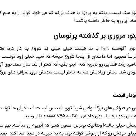
 سگ نیست، بلکه یه پروژه با هدف بزرگه که می خواد فراتر از یه میم ک
ه. این رو به خاطر داشته باشید!
نو: مروری بر گذشته پرنوسان
همونطور که گفتیم، شیبا اینو توی آگوست ۲۰۲۰ با یه قیمت خیلی خیلی کم شروع به کار
ر بود! یعنی تقریباً هیچی. اما داستان از اینجا شروع میشه که شیبا خیلی زود تونس
 صعودی شد. بخش زیادیش هم به خاطر لیست شدنش توی صرافی های بزر
مودار قیمت
ن در صرافی های بزرگ:
وقتی شیبا توی بایننس لیست شد، خیلی ها تونست
. توی ماه می ۲۰۲۱ به ۰.۰۰۰۰۱۸۴۵ دلار رسید.
خش خیلی جالبه! ویتالیک بوترین، همون کسی که اتریوم رو ساخته، یهو ت