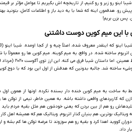
یبا اینو رو زیر و رو کنیم، از تاریخچه اش بگیریم تا عوامل مؤثر بر قی
 رو. هدفمون اینه که شما با یه دید باز و اطلاعات کامل، بتونید بهت
. پس بزن بریم!
ی با این میم کوین دوست داشتنی
ین اتریوم ساخته شده. در واقع، یه میم کوینه. میم کوین ها رو معمولاً با 
وشی» ساخته شد. جالبه بدونین که هدفش از اول این بود که با دوج کوین
ط به ساخت یه میم کوین خنده دار بسنده نکرده. اونها از همون اول 
زن که کاربردهای واقعی داشته باشه. به همین خاطر، نیمی از توکن ها ر
لیدهاش رو هم از بین بردن که یعنی خودشون هم مثل بقیه مردم باید ت
 ویتالیک بوترین، هم بنیان گذار اتریوم. ویتالیک هم که همیشه اهل کار 
دوران کووید اهدا کرد و بقیه رو هم سوزوند تا عرضه توکن ها کم بشه و 
ار داد.