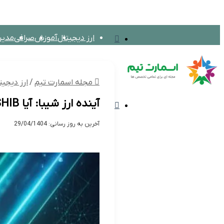
تغییر
ارز دیجیتال
آموزش
صرافی
مدیر
پوسته
مجله اسمارت تیم
بین الملل
اق
مجله اسمارت تیم
/
ارز دیجیت
آینده ارز شیبا: آیا SHIB بالا میرود؟ (تحلیل و پیش بینی)
منو
آخرین به روز رسانی: 29/04/1404