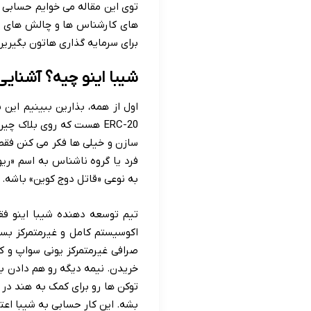
توی این مقاله می خوایم حسابی ش
های کارشناس ها و چالش های پیش
برای سرمایه گذاری هاتون بگیرین
شیبا اینو چیه؟ آشنای
ERC-20 هست که روی بلاک چ
فرد یا گروه ناشناس به اسم «ری
به نوعی «قاتل دوج کوین» باشه.
تیم توسعه دهنده شیبا اینو فق
اکوسیستم کامل و غیرمتمرکز بسا
صرافی غیرمتمرکز یونی سواپ و ک
خریدن. نیمه دیگه رو هم دادن به
توکن ها رو برای کمک به هند در 
بشه. این کار حسابی به شیبا اعتب