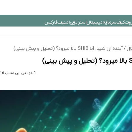
یت
کیف
سرمایه
دیجیتال
استراتژی
امنیت
فارکس
تصادی
خانواده
تکنولوژی
گردشگری و اقامتی
پزشکی
فیلم و سریال
ال
/
آینده ارز شیبا: آیا SHIB بالا میرود؟ (تحلیل و پیش بینی)
خواندن این مطلب 16 دقیقه زمان میبرد