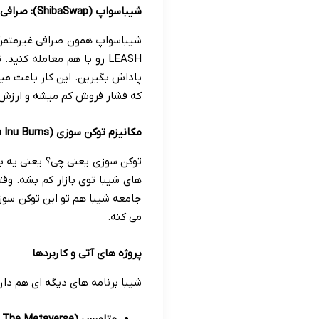
شیباسواپ (ShibaSwap): صرافی غیرمتمرکز اختصاصی
پاداش بگیرین. این کار باعث می
که فشار فروش کم میشه و ارزش ب
مکانیزم توکن سوزی (Shiba Inu Burns): کاهش عرضه، افزایش ارزش
توکن سوزی یعنی چی؟ یعنی یه بخ
های شیبا توی بازار کم بشه. وق
جامعه شیبا هم تو این توکن سوز
می کنه.
پروژه های آتی و کاربردها
شیبا برنامه های دیگه ای هم داره