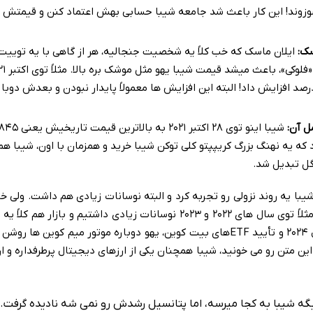
سوزوند! این کار باعث شد جامعه شیبا حسابی بهش اعتماد کنن و قیمتش 
ک:
ایلان ماسک که خب کلاً یه شخصیت جنجالیه، هر از گاهی با یه توییت
 که قیمت SHIB رو ۶۰۰ درصد افزایش داد! البته این افزایش ها معمولاً پایدار نبودن و بعدش دو
اد که یه نهنگ بزرگ کریپپتو کلی توکن شیبا خرید و همزمان با اون، شیبا ه
وگل تبدیل شد.
یبا یه روند نزولی رو تجربه کرد و البته نوسانات زیادی هم داشت. ولی
در حال توسعه و پیشرفت بوده. مثلاً توی سال های ۲۰۲۲ و ۲۰۲۳ نوسانات زیادی داشتیم و 
رو تجربه کرد. اما با ورود به سال ۲۰۲۴ و تأیید ETFهای بیت کوین، یهو دوباره موتور میم کو
 این متن رو می خونید، شیبا همچنان یکی از ارزهای دیجیتال پرطرفداره و ار
ه شیبا به کجا میرسه، اما پتانسیل رشدش رو نمی شه نادیده گرفت.