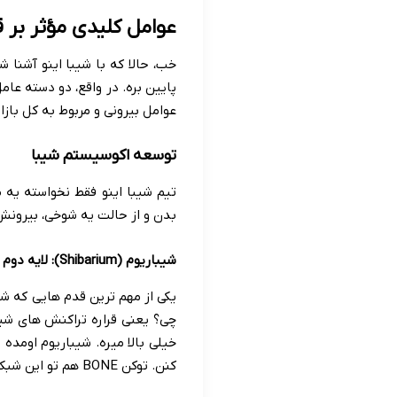
عوامل کلیدی مؤثر بر ق
خب، حالا که با شیبا اینو آشنا 
پایین بره. در واقع، دو دسته عا
عوامل بیرونی و مربوط به کل بازار
توسعه اکوسیستم شیبا
تیم شیبا اینو فقط نخواسته یه م
بدن و از حالت یه شوخی، بیرونش
شیباریوم (Shibarium): لایه دوم شیبا
یکی از مهم ترین قدم هایی که شیب
چی؟ یعنی قراره تراکنش های شیبا
خیلی بالا میره. شیباریوم اومده
کنن. توکن BONE هم تو این شبکه نقش سوخت (گس) رو داره.