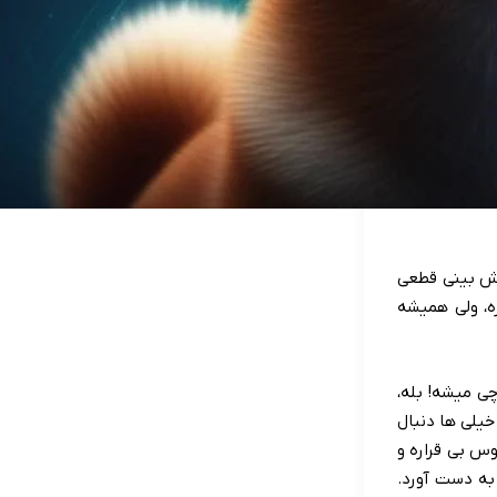
پیش بینی قطعی
ه، ولی همیشه
چی میشه! بله،
خیلی ها دنبال
وس بی قراره و
به دست آورد.