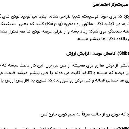
LEASH رو با هم معامله کنید. تازه، می تونید توکن هاتون رو «دفن» (rying
شه نقدینگی توی شبکه زیاد بشه و از طرفی، عرضه توکن ها هم کنترل بشه
القوه توکن ها بیشتر میشه.
شی از توکن ها رو برای همیشه از بین می برن. این کار باعث میشه که ت
تی عرضه کم میشه و تقاضا ثابت می مونه یا حتی بیشتر میشه، قیمت می ت
ی ها حسابی فعاله و کلی توکن رو سوزونده که همین به افزایش ارزش بال
 که توکن رو از حالت صرفاً یه میم کوین خارج کنن: