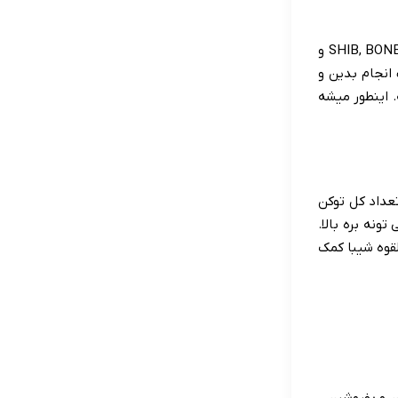
شیباسواپ همون صرافی غیرمتمرکزه که برای خود اکوسیستم شیبا طراحی شده. اینجا می تونید توکن های SHIB, BONE و
Bu) کنید که یعنی استیکینگ انجام بدین و
. اینطور میشه
عداد کل توکن
ونه بره بالا.
قوه شیبا کمک