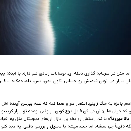
، اما مثل هر سرمایه گذاری دیگه ای، نوسانات زیادی هم داره. با اینکه 
ن بازار می تونن قیمتش رو حسابی تکون بدن. پس، بله، ممکنه بالا بر
اسم بامزه یه سگ ژاپنی، اینقدر سر و صدا کنه که همه بپرسن آینده اش 
 که خیلی ها بهش می گن قاتل دوج کوین. از وقتی اومده تو بازار کریپتو، 
 بالا میرود؟
» یا نه. راستش رو بخواین، بازار ارزهای دیجیتال مثل یه اقیان
دقیقاً چی میشه. اما خب، میشه با تحلیل و بررسی دقیق، یه دید کلی 