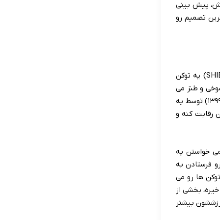
متش، پیش بینی
رین تصمیم رو
اول از همه، بذارین ببینیم این شیبا اینو که اینقدر معروف شده، اصلاً چیه و از کجا اومده. شیبا اینو (SHIB) یه توکن
شوخی و طنز می
سازن و خیلی ها فکر می کنن فقط همینن. اما داستان شیبا فرق می کنه. این ارز توی آگوست ۲۰۲۰ (مرداد ۱۳۹۹) توسط یه
 رقابت کنه و
می خواستن یه
و فرستادن به
وکن ها رو می
خیره، بخشی از
ارزششون بیشتر