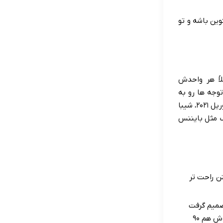
وین باشه و تو
 کرد؛ مثلاً هر واحدش
ت توجه ها رو به
خودش جلب کنه و توی مدت کوتاهی، رشد فضایی رو تجربه کنه. اینو بگیم که کمتر از یک سال بعد، توی آوریل ۲۰۲۱، شیبا
گ مثل بایننس
ن راحت تر
صمیم گرفت
بخش بزرگی از توکن های شیبای خودش رو که از ریوشی گرفته بود، به یه خیریه در هند اهدا کنه. بعدش هم ۹۰