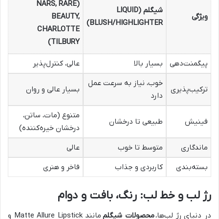
(NARS, RARE
شیگلم (LIQUID
ویژگی
BEAUTY,
BLUSH/HIGHLIGHTER)
CHARLOTTE
TILBURY)
پیگمنت‌دهی
بسیار بالا
عالی، کنترل‌پذیر
خوب، نیاز به سرعت عمل
ترکیب‌پذیری
بسیار عالی و روان
دارد
متنوع (مات، ساتن،
فینیش
طبیعی تا درخشان
درخشان خیره‌کننده)
ماندگاری
متوسط تا خوب
عالی
بسته‌بندی
کاربردی و جذاب
فاخر و هنری
رژ لب و خط لب: رنگ، بافت و دوام
در دنیای رژ لب‌ها،
محصولات شیگلم
مانند Matte Allure Lipstick و