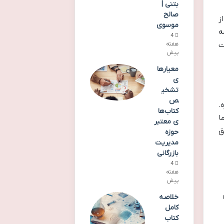
بتنی |
صالح
ز
موسوی
ه
4
ت
هفته
پیش
معیارها
ی
تشخی
ص
ه.
کتاب‌ها
ا
ی معتبر
ی موفق
حوزه
مدیریت
بازرگانی
4
هفته
پیش
خلاصه
کامل
کتاب