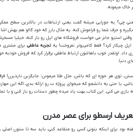
ر خاک میمونه.
یعنی چی؟ یه جورایی میشه گفت یعنی ارتباطات در بالاترین سطح ممکن
یره و حرف شما رو فراموش کنه. یه مثال بارز که خود گالو هم بهش اشار
ی کنه، شرکت اپله. فکرشو بکنید سال ۲۰۰۱ وقتی استیو جابز می خواست فروشگاه های اپل رو باز کنه، خیلیا مسخ
اپل چیکار کرد؟ فقط کامپیوتر نفروخت! یه
تجربه عاطفی
برای مشتری ه
اد. اونقدر خوب باهاشون ارتباط عاطفی برقرار کرد که فروش خودبه خو
ای دنیا.
ستن، توی هر حوزه ای که باشن، مثل طلا میمونن؛ جایگزین ناپذیرن! فرق
باشی، یا حتی یه دانشجو که میخوای پروژه ت رو ارائه بدی، اگه این مهار
ه بازی می کنی. این کتاب بهت یاد میده چطور دستات رو باز کنی و با تما
تعریف ارسطو برای عصر مدرن
ه بود برای اینکه بتونی کسی رو متقاعد کنی، باید سه تا ستون اصلی ر