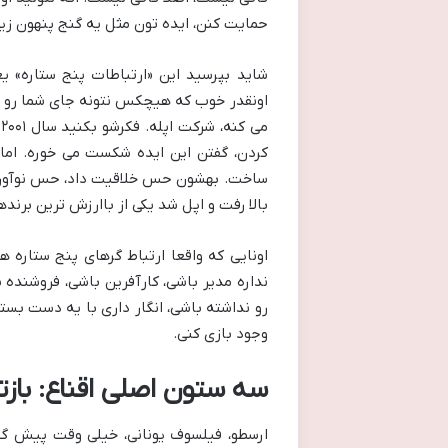
حمایت کنن، ایده تون مثل یه گنج پنهون زی
شاید بپرسید این «ارتباطات پنج ستاره» 
اونقدر خوب که هیچکس نتونه جای شما رو بگ
م
کردن، گفتن این ایده شکست می خوره. اما 
ساخت. بهشون حس خلاقیت داد، حس نوآوری د
بالا رفت و اپل شد یکی از باارزش ترین برنده
اونایی که واقعا ارتباط گرهای پنج ستاره ه
نداره مدیر باشی، کارآفرین باشی، فروشنده 
رو نداشته باشی، انگار داری با یه دست بست
وجود بازی کنی.
سه ستون اصلی اقناع: باز
ارسطو، فیلسوف یونانی، خیلی وقت پیش گفت