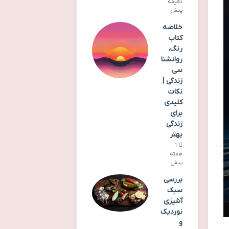
دقیقه
پیش
خلاصه
کتاب
رنگ،
روانشنا
سی
زندگی |
نکات
کلیدی
برای
زندگی
بهتر
1
هفته
پیش
بررسی
سبک
آشپزی
نوردیک
و