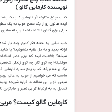
نویسنده کارماین گالو )
کتاب «پنج ستاره» اثر کارماین گالو یک راهنم
ایده هاتون رو از یک سطح خوب به یک سطح عا
حرفی برای گفتن داشته باشید و پیام هاتون 
خب، بیاین یه لحظه فکر کنیم. چند بار شده ی
ارائه بدید و به دل بقیه بنشونید؟ یا شاید
میشه؟ واقعیت اینه که توی عصر اطلاعات 
موفقیته! چه توی کار، چه توی زندگی شخصی،
برگ برنده بزرگه. کتاب پنج ستاره کارماین 
ماست که می خواهیم از خوب به عالی برسیم
میدن. توی این مقاله، ما قراره شیرجه بزنیم
تبدیل به یه ارتباط گر بی نظیر و جایگزین نا
کارماین گالو کیست؟ مربی