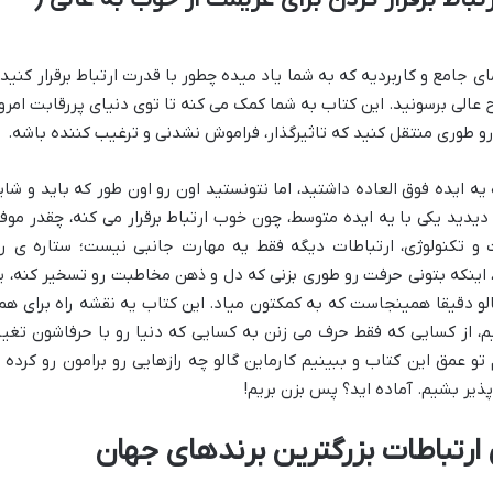
ای جامع و کاربردیه که به شما یاد میده چطور با قدرت ارتباط برقرار کنید 
لی برسونید. این کتاب به شما کمک می کنه تا توی دنیای پررقابت امروز
رو طوری منتقل کنید که تاثیرگذار، فراموش نشدنی و ترغیب کننده باشه.
ه ایده فوق العاده داشتید، اما نتونستید اون رو اون طور که باید و شای
 دیدید یکی با یه ایده متوسط، چون خوب ارتباط برقرار می کنه، چقدر موف
و تکنولوژی، ارتباطات دیگه فقط یه مهارت جانبی نیست؛ ستاره ی را
 اینکه بتونی حرفت رو طوری بزنی که دل و ذهن مخاطبت رو تسخیر کنه، ی
گالو دقیقا همینجاست که به کمکتون میاد. این کتاب یه نقشه راه برای هم
، از کسایی که فقط حرف می زنن به کسایی که دنیا رو با حرفاشون تغیی
 تو عمق این کتاب و ببینیم کارماین گالو چه رازهایی رو برامون رو کرده ت
پذیر بشیم. آماده اید؟ پس بزن بریم!
 ارتباطات بزرگترین برندهای جهان