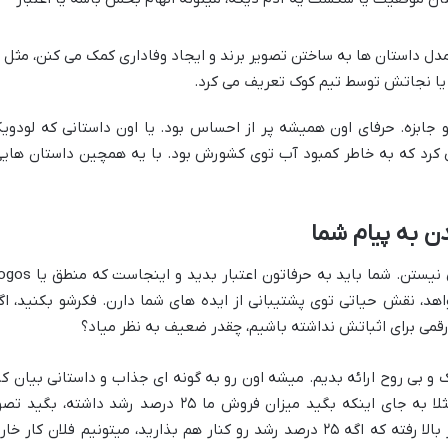
دل داستان ها به ساختن تصویر برند و ایجاد وفاداری کمک می کنن، مثل
 یا نجاتش توسط تیم کوک تعریف می کرد.
و جابزه. حرفای اون همیشه پر از احساس بود. یا اون داستانی که لودوی
کرد که به خاطر کمبود آب توی کشورش بود. با یه همچین داستان هایی
اما داستان سرایی و اشتیاق به تنهایی کافی نیستن. شما باید به حرفاتون اعتبار بدید
اهد، نقش حیاتی توی پشتیبانی از ایده های شما دارن. فکرشو بکنید، اگ
 رقمی برای اثباتش نداشته باشیم، چقدر ضعیف به نظر میاد؟
و بی روح ارائه بدیم. میشه اون رو به گونه ای جذاب و داستانی بیان کر
که با احساسات مخاطب درآمیخته بشه. مثلا به جای اینکه بگید میزان فروش ما ۲۵ درصد رشد داشته، بگید
کنید، با ایده ی جدیدمون، فروشمون اونقدر بالا رفته که اگه ۲۵ درصد رشد رو کنار هم بذارید، میتونیم فلان کار خ