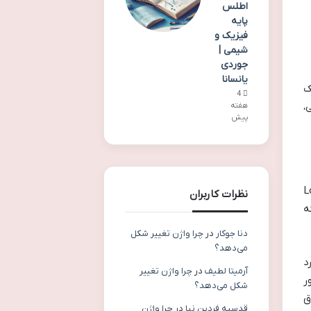
اطلس
پایه
فیزیک و
شیمی |
جوردی
یانسانا
ک
4
،
هفته
پیش
 و اینجاست که منطق یا Logos
نظرات کاربران
ه
دنا جوکار
در
چرا واژن تغییر شکل
می‌دهد؟
د
آرمیتا لطیف
در
چرا واژن تغییر
 تصور
شکل می‌دهد؟
ارق
قدسیه فردین نیا
در
چرا واژن