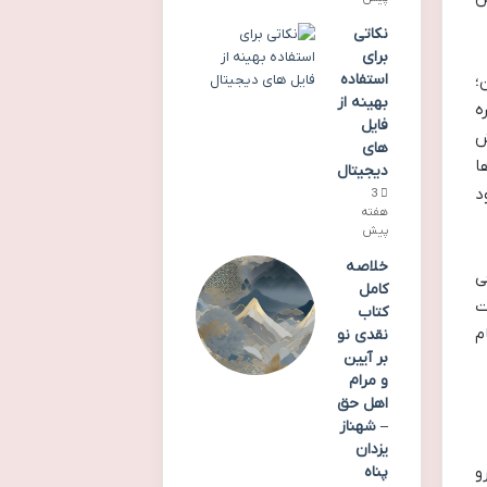
نکاتی
برای
استفاده
؛
بهینه از
ه
فایل
رش
های
ا
دیجیتال
د
3
هفته
پیش
خلاصه
ی
کامل
ت
کتاب
م
نقدی نو
بر آیین
و مرام
اهل حق
– شهناز
یزدان
پناه
و