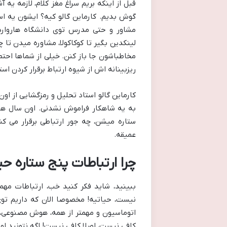
قبل از اینکه بریم سراغ مغز کلام، لازمه یه
گوش بدیم. کارماین گالو کیه؟ ایشون یه اسم
مشاور و حتی مدرس توی دانشگاه هاروارده.
لینکدین بگیر تا کوکاکولا، مشاوره میدن تا
ریزبینانه اش از شیوه ارتباط برقرار کردن است
کارماین گالو استاد تحلیل و رمزگشایی از او
به یه شاهکار فراموش نشدنی. اون سال ها 
ستاره میشن، چه جور ارتباطی برقرار می ک
عمیقه.
چرا ارتباطات پنج ستاره حی
ببینید، شاید فکر کنید خب، ارتباطات مهمه
نیست، حیاتیه! مخصوصا الان که داریم تو
اتوماسیون و مهمتر از همه، هوش مصنوعی، 
کافی نیست، اصلا کافی نیست! اگه نتونید او