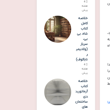
4
درن
هفته
پیش
خلاصه
کامل
کتاب
،
شاه، بی
بی،
ه
سرباز
ه
(ولادیمی
ر
ناباکوف)
ا
4
هفته
ا
پیش
ن
خلاصه
ط
کتاب
آرماتوربن
دی
ساختمان
ا
های