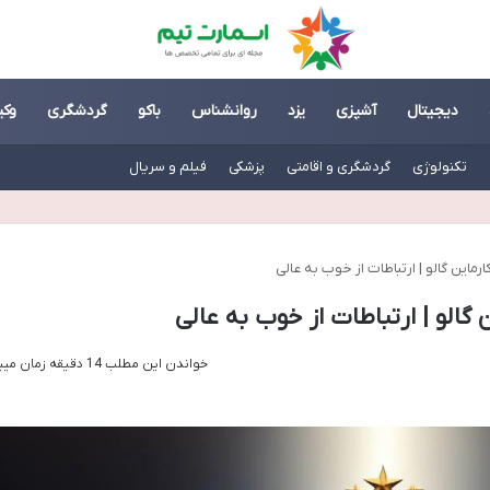
دیجیتال
آشپزی
یزد
روانشناس
باکو
گردشگری
وکی
تکنولوژی
گردشگری و اقامتی
پزشکی
فیلم و سریال
رماین گالو | ارتباطات از خوب به عالی
گالو | ارتباطات از خوب به عالی
خواندن این مطلب 14 دقیقه زمان میبرد