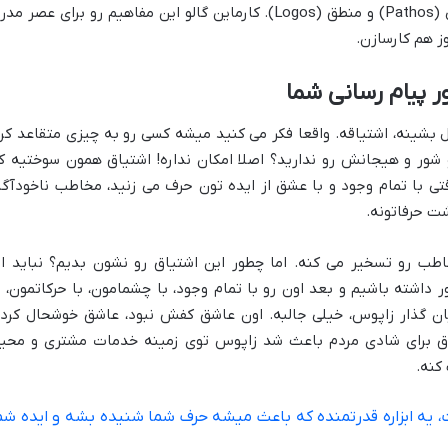
رعایت کنی: اشتیاق (Ethos)، داستان سرایی (Pathos) و منطق (Logos). کارماین گالو این مفاهیم رو برای عصر م
ز هم کارسازن.
بشینه، اشتیاقه. واقعا فکر می کنید میشه کسی رو به چیزی متقاعد کرد
 شور و هیجانش رو ندارید؟ اصلا امکان نداره! اشتیاق همون سوختیه ک
تی با تمام وجود و با عشق از ایده تون حرف می زنید، مخاطب ناخودآگا
ت حرفاتونه.
اطب رو تسخیر می کنه. اما چطور این اشتیاق رو نشون بدیم؟ نباید اد
ر داشته باشیم و بعد اون رو با تمام وجود، با چشمامون، با حرکاتمون، ب
ان گذار زاپوس، خیلی جالبه. اون عاشق کفش نبود، عاشق خوشحال کرد
اق برای شادی مردم باعث شد زاپوس توی زمینه خدمات مشتری و محی
کنه.
یه ابزاره قدرتمنده که باعث میشه حرف شما شنیده بشه و ایده شم