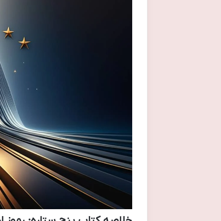
خلاصه کتاب پنج ستاره: رموز ار