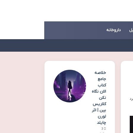
ل
داروخانه
خلاصه
جامع
کتاب
الان نگاه
نکن
کلاریس
بین | اثر
لورن
چایلد
3