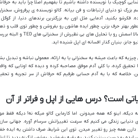
 آشنایی کوچیک با نویسنده داشته باشیم تا بفهمیم اصلا چرا باید به حرفا
 بزرگ تو دنیای ارتباطات و فن بیانه. گالو نویسنده ی پرفروش، سخنران
 فکرشو بکنید، آدمایی مثل اون به بزرگترین برندهای دنیا، از گوگل 
 چطور بهتر حرف بزنن، چطور ایده هاشون رو بفروشن و چطور توی قلب و ذه
مخاطباشون جا باز کنن. خیلی از شماها احتمالا اسمش رو با تحلیل های بی نظیرش از سخنرانی های TED 
یو جابز، بنیان گذار افسانه ای اپل شنیده اید.
ن چیزیه که باعث میشه یه سخنرانی یا یه ارائه، معمولی نباشه و تبدیل بش
تحقیق کرده، با کلی آدم موفق مصاحبه کرده و دیده که اونایی که واقع
نن. خلاصه که با یه آدم حسابی طرفیم که حرفاش از سر تجربه و تحقی
اتی است؟ درس هایی از اپل و فراتر از آن
 دیگه، اینو که همه میدونن. اما کارماین گالو میگه نه! دیگه فقط مه
ی دنیایی زندگی می کنیم که سرعت تغییراتش سرسام آوره. جهانی سازی
دارن همه چیز رو تغییر میدن. توی این شرایط، صرف داشتن یه ایده خف
ن ایده رو درست پرزنت کنید، به بقیه بفروشید، بهشون انگیزه بدید تا از