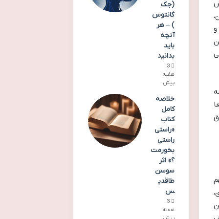
ش
(جک
گانتوس
،
) – هر
و
آنچه
ن
باید
و البته بررسی
بدانید
3
هفته
پیش
ه
خلاصه
ا
کامل
ق
کتاب
«راستی
راستی
بخورمت
؟» اثر
سوسن
م
طاقدی
س
،
3
ن
هفته
ش
پیش