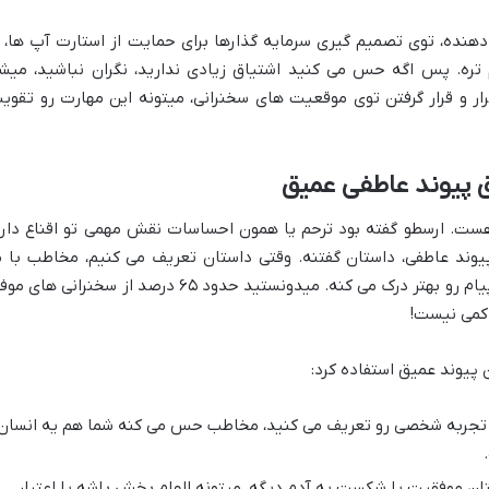
هنده، توی تصمیم گیری سرمایه گذارها برای حمایت از استارت آپ ها، ا
تره. پس اگه حس می کنید اشتیاق زیادی ندارید، نگران نباشید، میش
رار و قرار گرفتن توی موقعیت های سخنرانی، میتونه این مهارت رو تقوی
 ستون دوم داستان سرایی یا Pathos هست. ارسطو گفته بود ترحم یا همون احساسات نقش مهمی تو اقناع دار
 پیوند عاطفی، داستان گفتنه. وقتی داستان تعریف می کنیم، مخاطب با م
همدلی می کنه، خودش رو جای ما میذاره و پیام رو بهتر درک می کنه. میدونستید حدود ۶۵ درصد از سخنرانی ها
 پیوند عمیق استفاده کرد:
ا تجربه شخصی رو تعریف می کنید، مخاطب حس می کنه شما هم یه انسان
ن موفقیت یا شکست یه آدم دیگه، میتونه الهام بخش باشه یا اعتبار