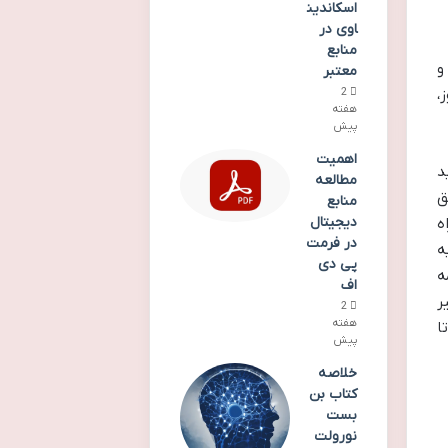
اسکاندین
اوی در
منابع
و
معتبر
،
2
هفته
پیش
اهمیت
د
مطالعه
ق
منابع
دیجیتال
ه
در فرمت
ه
پی دی
ه
اف
ر
2
هفته
ا
پیش
خلاصه
کتاب بن
بست
نورولت