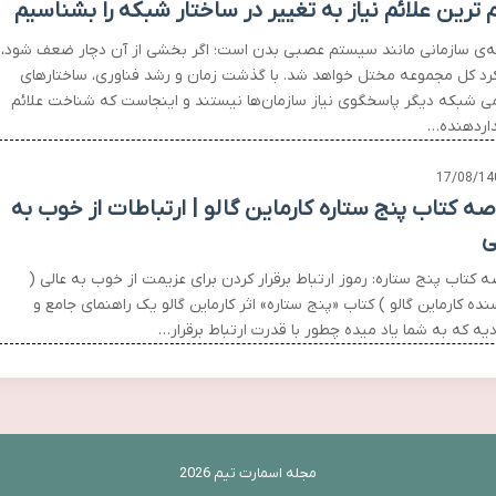
 ترین علائم نیاز به تغییر در ساختار شبکه را بشناسیم
‌ی سازمانی مانند سیستم عصبی بدن است؛ اگر بخشی از آن دچار ضعف شود،
رد کل مجموعه مختل خواهد شد. با گذشت زمان و رشد فناوری، ساختارهای
ی شبکه دیگر پاسخگوی نیاز سازمان‌ها نیستند و اینجاست که شناخت علائم
ردهنده…
17/08/14
صه کتاب پنج ستاره کارماین گالو | ارتباطات از خوب به
ی
 کتاب پنج ستاره: رموز ارتباط برقرار کردن برای عزیمت از خوب به عالی (
ده کارماین گالو ) کتاب «پنج ستاره» اثر کارماین گالو یک راهنمای جامع و
دیه که به شما یاد میده چطور با قدرت ارتباط برقرار…
مجله اسمارت تیم 2026