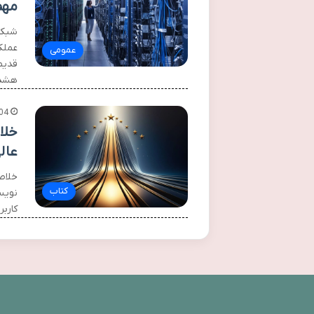
مهم
شبکه
عملک
عمومی
قدیم
هشدا
04
خلا
عال
خلاصه
کتاب
نویسن
کاربر