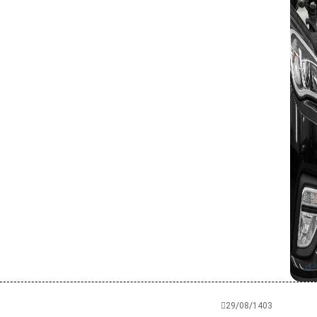
دی
29/08/1403