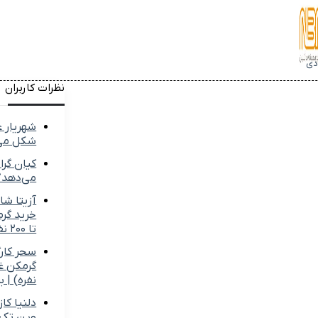
دی
نظرات کاربران
شهریار 
شکل می
کیان گرا
می‌دهد؟
آزیتا شا
تا ۲۰۰ نفره) | برند نوبل
سحر کارگ
نفره) | ب
دلنیا کا
وین تک د