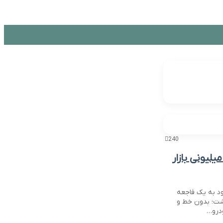
240
یلیونی بازار
ود به یک فاجعه
شت؛ بدون خط و
ودرو…