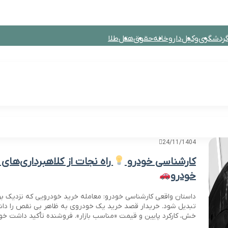
ردشگری
وکیل
داروخانه
حقوق
هتل
طلا
تصادی
خانواده
تکنولوژی
گردشگری و اقامتی
پزشکی
فیلم و سریال
24/11/1404
کارشناسی خودرو
راه نجات از کلاهبرداری‌های م
خودرو
داستان واقعی کارشناسی خودرو: معامله خرید خودرویی که نزدیک ب
تبدیل شود. خریدار قصد خرید یک خودروی به ظاهر بی نقص را دا
خش، کارکرد پایین و قیمت «مناسب بازار». فروشنده تأکید داشت خ