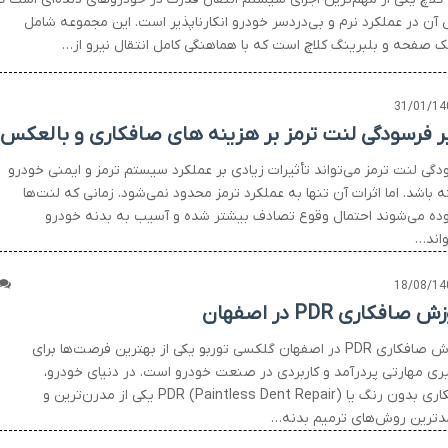
آن در عملکرد نرم و بی‌دردسر خودرو انکارناپذیر است. این مجموعه شامل
 صفحه و بلبرینگ کلاچ است که با هماهنگی کامل انتقال نیرو از…
31/01/14
یر فرسودگی لنت ترمز بر هزینه های صافکاری و بالعکس
دگی لنت ترمز می‌تواند تأثیرات زیادی بر عملکرد سیستم ترمز و ایمنی خودرو
 باشد. اما اثرات آن تنها به عملکرد ترمز محدود نمی‌شود. زمانی که لنت‌ها
ده می‌شوند احتمال وقوع تصادف بیشتر شده و آسیب به بدنه خودرو
واند…
18/08/14
 صافکاری PDR در اصفهان
آموزش صافکاری PDR در اصفهان گلکسی توربو یکی از بهترین فرصت‌ها برای
یری مهارتی پردرآمد و کاربردی در صنعت خودرو است. در دنیای خودرو،
صافکاری بدون رنگ یا PDR (Paintless Dent Repair) یکی از مدرن‌ترین و
مدترین روش‌های ترمیم بدنه…