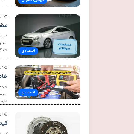
3 هفته پیش
مشخص
سدان
جایگا
اقتصادی
3 هفته پیش
خام
خامو
اقتصادی
سیست
دارد 
04
کیت
کیت 