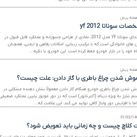
ات سوناتا yf 2012
هیوندای سوناتا YF مدل 2012، نمادی از طراحی جسورانه و عملکرد قابل قبول در
 های خانوادگی است که با ترکیب زیبایی، امکانات رفاهی و ایمنی، همچنان
ه خود را در بازار خودرو حفظ کرده است. این خودرو، با تکیه…
وش شدن چراغ باطری با گاز دادن: علت چیست؟
ش شدن چراغ باطری خودرو هنگام گاز دادن معمولاً نشان دهنده مشکلی در
م شارژ به ویژه دینام (آلترناتور) است که در دور موتور پایین عملکرد ضعیفی
اما با افزایش دور ولتاژ کافی تولید می کند. این علامت که…
01/02/14
 کلاچ چیست و چه زمانی باید تعویض شود؟
کلاچ یکی از مهم‌ترین اجزای سیستم انتقال قدرت در خودروهای دنده‌ای است ک