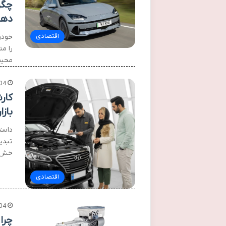
چگو
دهن
اقتصادی
خودر
را م
محیط
04
کار
بازا
داست
تبدی
خش، 
اقتصادی
04
چرا