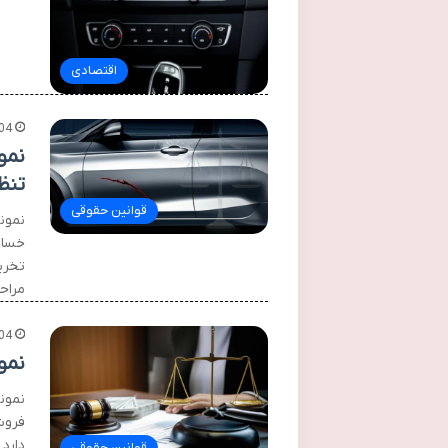
اقتصادی
04
نمو
تنظ
قوانین حقوقی
نمون
خسار
تخری
مراح
04
نمو
نمون
فروش
دارد 
قوانین حقوقی