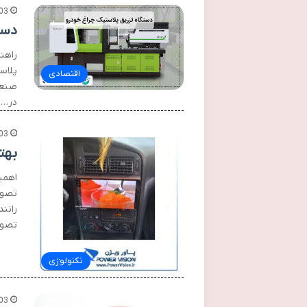
03
دست
راهن
پلاس
اقتصادی
صنعت
در…
03
بهت
اهمی
تصوی
رانن
تصوی
تکنولوژی
03