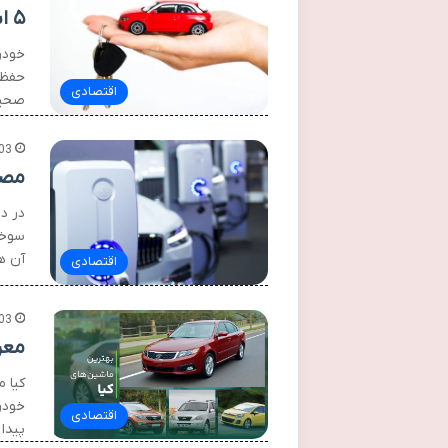
۵ اشتباه رایج در نگهداری از خودرو و راه های جلوگیری از آن
خودرو
حفظ 
اقتصادی
صحیح
03
مصر
در د
سوخت
آن ه
اقتصادی
03
معرفی ۱۰ خودرو بر
کیا 
خودر
اقتصادی
پیدا ک