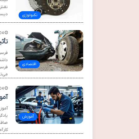
نقش 
دیسک
تکنولوژی
04
تأث
فرسو
داشته
اقتصادی
فرسو
می‌ت
04
آموزش
یادگ
آموزش
کارآ