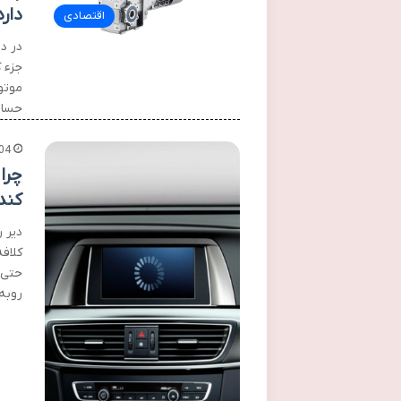
دارد
اقتصادی
در د
جزء 
حساس
04
چرا
کند
دیر 
کلافه
حتی 
روبه