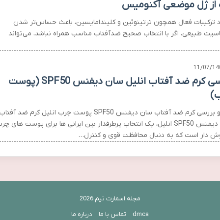
 از ژل موضعی آکنومیس
 ترکیبات فعال همچون ترتینوئین و کلیندامایسین، باعث حساس‌تر شدن
یت طبیعی، اگر با انتخاب صحیح ضدآفتاب مناسب همراه نباشد، می‌تواند
11/07/14
بررسی کرم ضد آفتاب انلیل سان دیفنس SPF50 (پوست
)
نقد و بررسی کرم ضد آفتاب سان دیفنس SPF50 پوست چرب انلیل کرم ضد آفتاب
سان دیفنس SPF50 انلیل، یک انتخاب پرطرفدار بین ایرانی ها برای پوست های چر
ش دار است که به دنبال محافظت قوی و کنترل…
مجله اسمارت تیم 2026
dmca
تماس با ما
درباره ما