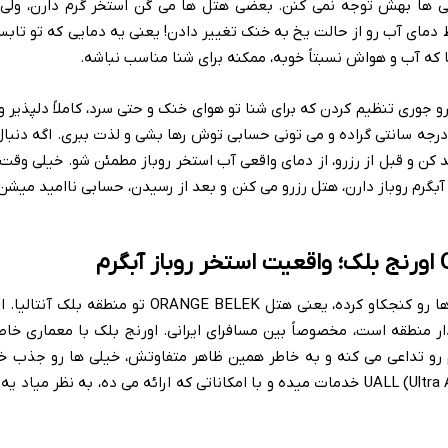
ی ها بهش توجه نمی کنن. بعضی هتل ها می گن استخر گرم دارن، ولی 
دمای آب رو از حالت یخ به خنک تغییر دادن! یعنی یه دمایی که تو تابس
یا که آب و هواش نسبتاً خوبه، ممکنه برای شنا مناسب نباشه.
و جوری تنظیم کردن که برای شنا تو هوای خنک و حتی سرد، کاملاً دلپذیر 
عنی دماش معمولاً بالای 28-30 درجه سانتی گراده و می تونی حسابی توش رها بشی و لذت ببری. اگه 
د کن و قبل از رزرو، از دمای واقعی آب استخر روباز مطمئن شو. خیلی وق
آبگرم روباز دارن، هتل رزرو می کنن و بعد از رسیدن، حسابی ناامید میشن.
خب، رسیدیم به جایی که خیلی ها رو کنجکاو کرده، یعنی هتل RANGE BELEK
ر منطقه است، مخصوصاً بین مسافرای ایرانی. اورنج بلک با معماری خا
م رو تداعی می کنه و به خاطر همین ظاهر متفاوتش، خیلی ها رو جذب 
این هتل به صورت UALL (Ultra All Inclusive) خدمات میده و با امکاناتی که ارائه می ده، به نظر