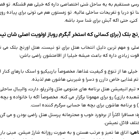
ی مستقیم به یه ساحل شنی اختصاصی داره که خیلی هم قشنگه. تو فصو
ا تو دریا و تفریحات ساحلی عالیه. تو زمستون هم می تونی برای پیاده رو
 کنی، حتی اگه آبش برای شنا سرد باشه.
رنج بلک (برای کسانی که استخر آبگرم روباز اولویت اصلی شان ن
 اصلی و مهم ترین دلیل انتخاب هتل برای تو نیست، هتل اورنج بلک می ت
قوت زیادی داره که باعث میشه خیلیا از اقامتشون راضی باشن:
خیلی ها از تنوع و کیفیت غذاها، مخصوصاً باربیکیو و اسنک بارهای کنار 
 تم غذایی خاص دارن و دسرا و شیرینی هاشون هم لذیذه.
:
تیم انیمیشن هتل برنامه های متنوعی مثل واترپلو، دارت، والیبال ساحلی 
عبده بازی) رو برای مهمونا برگزار می کنه. مخصوصاً اگه با خانواده و بچه
) و برنامه هاشون برای بچه ها حسابی سرگرم کننده است.
:
مسافرا اکثراً از برخورد خوب و محترمانه پرسنل هتل راضی بودن و می گن
تلف قائل نمیشن.
اهی:
اتاق ها تمیز و مرتب هستن و به صورت روزانه شارژ میشن. مینی بار ر