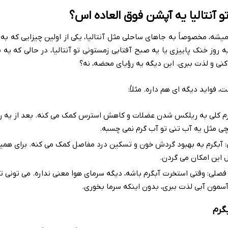
تو آنتالیا یه آپشن فوق العاده اس؟
میشه، مخصوصاً به جاهای ساحلی مثل آنتالیا، یکی از اولین چیزایی که به
ه روز خنک پاییزی یا یه صبح آفتابی زمستونی تو آنتالیا، در حالی که یه 
ا کنی و لذت ببری. این دیگه یه رؤیای محضه، نه؟
 فواید دیگه ای هم داره. مثلاً:
رم کلی به ریلکس شدن عضلات و کاهش استرس کمک می کنه. بعد از یه ر
یچی مثل یه آب تنی تو آب گرم نمی چسبه.
 آبگرم به بهبود گردش خون و تسکین درد مفاصل کمک می کنه. برای همین
 این امکان می گردن.
فصلی: وقتی استخرت آبگرم باشه، دیگه سرمای هوا معنی نداره. می تونی 
آسمون آبی لذت ببری، بدون اینکه سرما بخوری.
گرم