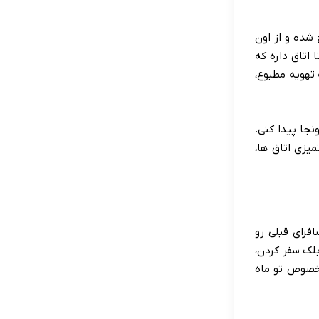
، یه جای آروم و سرسبز قرار گرفته. این هتل تو سال 2008 افتتاح شده و از اون
لا، کلی مسافر از نقاط مختلف دنیا رو میزبانی کرده. ساختمان هتل 5 طبقه است و حدود 370 تا اتاق داره که
 تهویه مطبوع،
نجا پیدا کنی.
میزی اتاق ها،
افرای قبلی رو
بلک سفر کردن،
 خصوص تو ماه