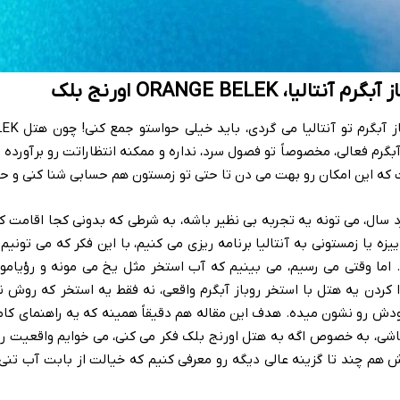
، ORANGE BELEK اورنج بلک
اگه دنبال یه هتل با 
آبگرم فعالی، مخصوصاً تو فصول سرد، نداره و ممکنه انتظاراتت رو برآورده ن
ه این امکان رو بهت می دن تا حتی تو زمستون هم حسابی شنا کنی و حا
د سال، می تونه یه تجربه بی نظیر باشه، به شرطی که بدونی کجا اقامت 
زه یا زمستونی به آنتالیا برنامه ریزی می کنیم، با این فکر که می تونیم ا
. اما وقتی می رسیم، می بینیم که آب استخر مثل یخ می مونه و رؤیام
کردن یه هتل با استخر روباز آبگرم واقعی، نه فقط یه استخر که روش 
دش رو نشون میده. هدف این مقاله هم دقیقاً همینه که یه راهنمای کام
باشی، به خصوص اگه به هتل اورنج بلک فکر می کنی، می خوایم واقعیت رو
هم چند تا گزینه عالی دیگه رو معرفی کنیم که خیالت از بابت آب تنی