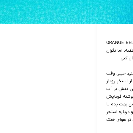
استخر روباز آبگرم تو آنتالیا می گردی، باید خیلی حواستو جمع کنی! چون هتل ORANGE BELEK
کنه. اما نگران
ل کنی.
کنی. خیلی وقت
ز استخر روباز
ون نقش بر آب
نوشته گرمایش
ل بهت بده تا
 درباره استخر
 تو هوای خنک