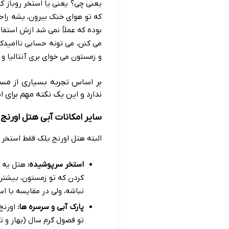
یعنی چی؟ یعنی یا استخر روباز کا
که تو هوای خنک بیرون، بشه راحت
بوده که عملاً نمی شد ازش استفاد
می کنن، می تونه حسابی ناامیدکن
و زمستون می خوای بری آنتالیا و ش
بر اساس تجربه بسیاری از مساف
ندارد و این یک نکته مهم برای
سایر امکانات آبی هتل اورنج
البته هتل اورنج بلک فقط استخر ر
استخر سرپوشیده:
هتل یه ا
کردن که تو زمستون، بیشتر
نباشه، ولی در مقایسه با است
پارک آبی و سرسره ها:
اورنج 
تو فصول گرم سال (بهار و تا