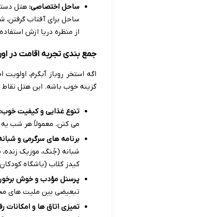
ساحل اختصاصی:
هتل دسترس
ساحل برای آفتاب گرفتن، شن
از منظره دریا ازش استفاده
جمع بندی تجربه اقامت در او
اگه استخر روباز آبگرم، اولویت
گزینه خوب باشه. این هتل نقاط 
تنوع غذایی و کیفیت خوب:
می کنن. معمولاً هر شب یه
برنامه های سرگرمی و شبانه
شبانه (جُنگ، موزیک زنده، ش
کیدز کلاب (باشگاه کودکان
پرسنل مؤدب و خوش برخورد
تبعیضی بین ملیت های مخ
تمیزی اتاق ها و امکانات رف