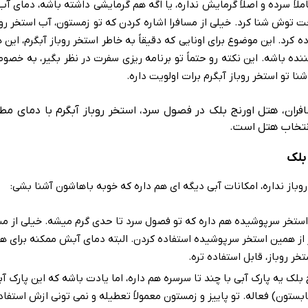
ملاً سرده و اصلاً گرمایش نداره، یا اگه هم گرمایشی داشته باشه، دمای آ
 توش شنا کرد. خیلی از مسافرا اشاره کردن که تو زمستون، آب استخر روب
ه کرد. این موضوع برای اونایی که دقیقاً به خاطر استخر روباز آبگرم، این 
نده باشه. این نکته رو حتماً تو برنامه ریزی سفرت در نظر بگیر، به خصوص
نا تو استخر روباز آبگرم برات اولویت داره.
ران، هتل اورنج بلک در فصول سرد، استخر روباز آبگرم با دمای مط
 انتخاب هتل است.
 بلک
وباز نداره، امکانات آبی دیگه ای هم داره که خوبه باهاشون آشنا بشی:
ستخر سرپوشیده هم داره که تو فصول سرد تا حدی گرم میشه. خیلی از مسا
 از همین استخر سرپوشیده استفاده کردن. البته دمای آبش ممکنه برای هم
خر روباز، قابل استفاده تره.
بلک یه پارک آبی با چند تا سرسره هم داره، اما یادت باشه که این پارک آب
بستون) فعاله. تو پاییز و زمستون معمولاً تعطیله و نمی تونی ازش استفاد