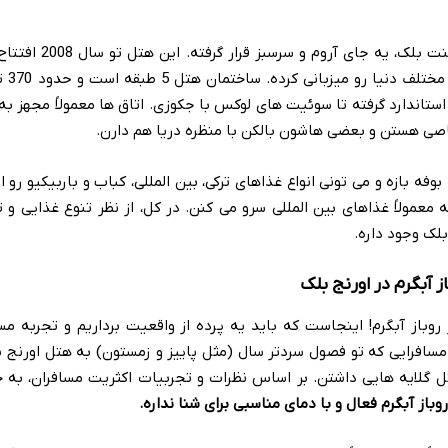
هتل اورنج بلک تو منطقه بوقازکنت بلک
موقع تا حا
استاندارد گرفته تا سوئیت های لوکس با جکوزی. اتاق ها معمولاً مجهز به
صاصی هستن و بعضی هاشون بالکن با منظره دریا هم دارن.
 بازه و می تونی انواع غذاهای ترکی، بین المللی، کباب و باربیکیو رو او
 معمولاً غذاهای بین المللی سرو می کنن. در کل، از نظر تنوع غذایی و ت
بلک وجود داره.
 آبگرم در اورنج بلک
روباز آبگرم! اینجاست که باید یه پرده از واقعیت برداریم و تجربه مس
 مسافرایی که تو فصول سردتر سال (مثل پاییز و زمستون) به هتل اورنج 
هتل گلایه هایی داشتن. بر اساس نظرات و تجربیات اکثریت مسافران، به
باز آبگرم فعال و با دمای مناسبی برای شنا نداره.