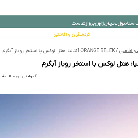
استانبول
یخچال
ژاپن
پرواز
هاست
تصادی
خانواده
تکنولوژی
گردشگری و اقامتی
پزشکی
فیلم و سریال
و اقامتی
/
ORANGE BELEK آنتالیا: هتل لوکس با استخر روباز آبگرم
خواندن این مطلب 14 دقیقه زمان میبرد