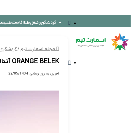
تغییر
گردشگری
هتل
طلا
اقامت
طبیعت
پوسته
مجله اسمارت تیم
بین الملل
اق
مجله اسمارت تیم
/
گردشگری 
ORANGE BELEK آنتالیا: هتل لوکس با استخر روباز آبگرم
منو
آخرین به روز رسانی: 22/05/1404