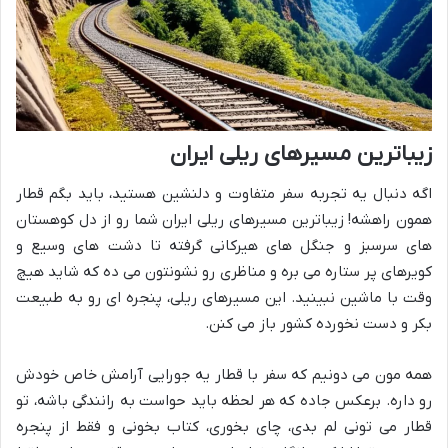
زیباترین مسیرهای ریلی ایران
اگه دنبال یه تجربه سفر متفاوت و دلنشین هستید، باید بگم قطار
همون راهشه! زیباترین مسیرهای ریلی ایران شما رو از دل کوهستان
های سرسبز و جنگل های هیرکانی گرفته تا دشت های وسیع و
کویرهای پر ستاره می بره و مناظری رو نشونتون می ده که شاید هیچ
وقت با ماشین نبینید. این مسیرهای ریلی، پنجره ای رو به طبیعت
بکر و دست نخورده کشور باز می کنن.
همه مون می دونیم که سفر با قطار یه جورایی آرامش خاص خودش
رو داره. برعکس جاده که هر لحظه باید حواست به رانندگی باشه، تو
قطار می تونی لم بدی، چای بخوری، کتاب بخونی و فقط از پنجره