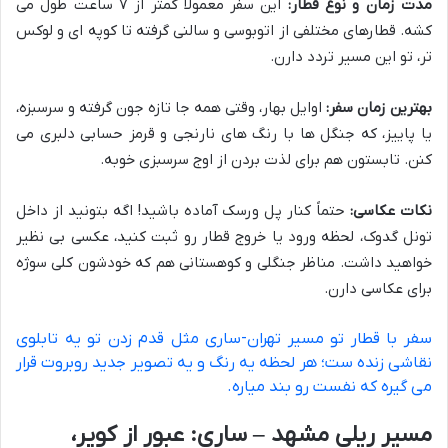
مدت زمان و نوع قطار:
این سفر معمولاً کمتر از ۷ ساعت طول می
کشه. قطارهای مختلفی از اتوبوسی و سالنی گرفته تا کوپه ای و لوکس
تر، تو این مسیر تردد دارن.
بهترین زمان سفر:
اوایل بهار، وقتی همه جا تازه جون گرفته و سرسبزه،
یا پاییز، که جنگل ها با رنگ های نارنجی و قرمز حسابی دلبری می
کنن. تابستون هم برای لذت بردن از اوج سرسبزی خوبه.
نکات عکاسی:
حتماً کنار پل ورسک آماده باشید! اگه بتونید از داخل
تونل گدوک، لحظه ورود یا خروج قطار رو ثبت کنید، عکسی بی نظیر
خواهید داشت. مناظر جنگلی و کوهستانی هم که خودشون کلی سوژه
برای عکاسی دارن.
سفر با قطار تو مسیر تهران-ساری مثل قدم زدن تو یه تابلوی
نقاشی زنده ست؛ هر لحظه یه رنگ و یه تصویر جدید روبروت قرار
می گیره که نفست رو بند میاره.
مسیر ریلی مشهد – ساری: عبور از کویر،