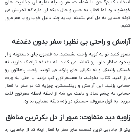
انتخاب کنیم؟ حق با شماست، هر وسیله نقلیه ای جذابیت های
خودشو داره. اما قطار، یه حس و حال دیگه ای داره که تجربش می
تونه حسابی به دل آدم بشینه. بیاید چند دلیل خوب رو با هم مرور
کنیم:
آرامش و راحتی بی نظیر: سفر بدون دغدغه
تصور کنید تو یه کوپه راحت نشستید، یه فنجون چای دستتونه و از
پنجره مناظر دلربا رو تماشا می کنید. نه دغدغه ترافیک دارید، نه
خستگی رانندگی و نه نگرانی جای پارک. می تونید راحت پاهاتون رو
دراز کنید، کتاب بخونید، با همسفراتون گپ بزنید یا حتی یه چرت
حسابی بزنید. این آرامش و ریلکسیشن، چیزیه که تو سفر با قطار
حسابی به چشم میاد و باعث می شه از لحظه لحظه سفرتون لذت
ببرید. به قول معروف، «خستگی در راه» دیگه معنایی نداره.
زاویه دید متفاوت: عبور از دل بکرترین مناطق
یکی از جادویی ترین قسمت های سفر با قطار اینه که از جاهایی رد