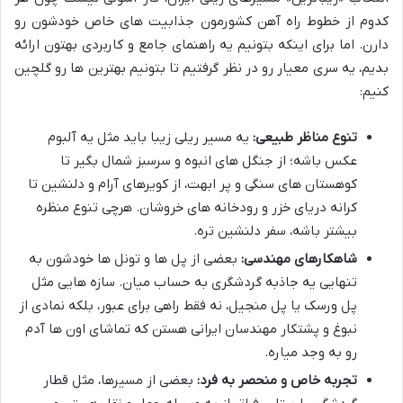
کدوم از خطوط راه آهن کشورمون جذابیت های خاص خودشون رو
دارن. اما برای اینکه بتونیم یه راهنمای جامع و کاربردی بهتون ارائه
بدیم، یه سری معیار رو در نظر گرفتیم تا بتونیم بهترین ها رو گلچین
کنیم:
تنوع مناظر طبیعی:
یه مسیر ریلی زیبا باید مثل یه آلبوم
عکس باشه؛ از جنگل های انبوه و سرسبز شمال بگیر تا
کوهستان های سنگی و پر ابهت، از کویرهای آرام و دلنشین تا
کرانه دریای خزر و رودخانه های خروشان. هرچی تنوع منظره
بیشتر باشه، سفر دلنشین تره.
شاهکارهای مهندسی:
بعضی از پل ها و تونل ها خودشون به
تنهایی یه جاذبه گردشگری به حساب میان. سازه هایی مثل
پل ورسک یا پل منجیل، نه فقط راهی برای عبور، بلکه نمادی از
نبوغ و پشتکار مهندسان ایرانی هستن که تماشای اون ها آدم
رو به وجد میاره.
تجربه خاص و منحصر به فرد:
بعضی از مسیرها، مثل قطار