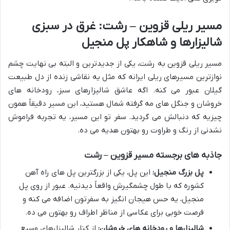
مسیر ریلی قزوین – رشت: غرق در سبزی
شالیزارها و شاهکار پل منجیل
مسیر ریلی قزوین به رشت، یکی از جدیدترین و البته بی نهایت چشم
نوازترین مسیرهای ریلی ایرانه که مثل یه نقاشی زنده از دل طبیعت
گیلان عبور می کنه. اگه عاشق شالیزارهای سبز، رودخانه های
خروشان و جنگل های مه گرفته شمال هستید، این مسیر دقیقاً همون
چیزیه که دنبالش می گردید. سفر تو این مسیر، یه تجربه فراموش
نشدنی از رنگ و طراوت رو بهتون هدیه می ده.
جاذبه های برجسته مسیر قزوین – رشت
پل بزرگ منجیل:
این پل، یکی از بزرگترین پل های راه آهن
کشوره که با طول چشمگیرش واقعاً دیدنیه. عبور از روی پل
منجیل، یه حس هیجان انگیز به سفرتون اضافه می کنه و
فرصت خوبی برای عکاسی از مناظر اطراف رو بهتون می ده.
شالیزارها و رودخانه های خروشان:
از کنار شالیزارهای وسیع