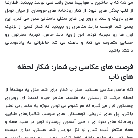
می شه که با ماشین یا هواپیما هیچ وقت نمی تونید ببینید. قطارها
از قلب جنگل های انبوه، از کنار رودخانه های خروشان، از میان تونل
های تاریک و بلند و روی پل های سنگی باستانی عبور می کنن. این
یعنی شما فرصت دارید مناظری رو ببینید که کمتر کسی از نزدیک
اون ها رو تجربه کرده. این زاویه دید خاص، تجربه سفرتون رو
حسابی متفاوت می کنه و باعث می شه خاطراتی به یادموندنی
داشته باشید.
فرصت های عکاسی بی شمار: شکار لحظه
های ناب
اگه عاشق عکاسی هستید، سفر با قطار برای شما مثل یه بهشته! از
لحظه حرکت تا رسیدن به مقصد، مناظر خیره کننده ای روبروی
چشمتون قرار می گیره که هر کدوم می تونن سوژه یه عکس بی نظیر
باشن. پل های تاریخی، کوهستان های سرسبز، شالیزارهای طلایی،
رودخانه های نقره ای و حتی آسمون پرستاره کویر در شب، همه و
همه منتظر ثبت شدن تو لنز دوربین شما هستن. نیازی نیست
حواستون به جاده باشه، فقط کافیه دوربین رو دست بگیرید و