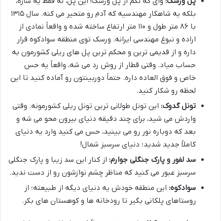
پل ورسک:
وای که نگم از پل ورسک! این پل، نه فقط یه سازه،
بلکه یه شاهکار مهندسیه که آدم رو متحیر می کنه. سال ۱۳۱۵
با ۸۶ متر طول و ۱۱۰ متر ارتفاع ساخته شده و واقعاً نمادی از
اراده و نبوغ مهندسی ایرانه. ورسک توی منطقه سوادکوه قرار
داره و از قدیمی ترین و محکم ترین پل های ریلی کشورمون به
حساب میاد. وقتی قطار از روش رد می شه، واقعاً یه حس
خاص و فوق العاده داره. حتماً دوربینتون رو آماده کنید تا این
لحظه رو شکار کنید.
تونل گدوک:
این تونل طولانی ترین تونل ریلی کشورمونه. وقتی
واردش می شید، برای چند دقیقه دنیای بیرون محو می شه و
بعد که دوباره نور رو می بینید، حس می کنید وارد یه دنیای
کاملاً جدید شدید؛ دنیای سرسبز شمال!
سد لفور و پارک جنگلی جوارم:
از کنار این سد زیبا و پارک جنگلی
سرسبز عبور می کنید که مناظر چشم نوازشون رو از دست ندید.
سوادکوه:
این منطقه خودش یه دنیای دیگه از طبیعته؛ از
روستاهای پلکانی بگیر تا رودخانه ها و کوهستان های بکر.