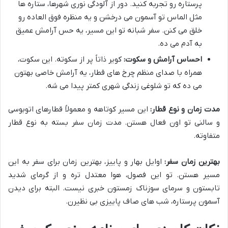
پرستاره رو تجربه کنید. دور از آلودگی نوری شهرها، ستاره ها
مثل الماس تو آسمون می درخشن و یه منظره فوق العاده رو
خلق می کنن. سفر شبانه تو این مسیر، یه حس آرامش عمیق
به آدم می ده.
احساس آرامش و سکوت:
کویر ذاتاً پر از سکوته. این سکوت،
همراه با صدای منظم چرخ های قطار، یه آرامش خاصی بهتون
می ده که تو شلوغی زندگی شهری کمتر پیدا می شه.
مدت زمان و نوع قطار:
این مسیر کوتاهه و معمولاً قطارهای اتوبوسی
و سالنی تو اون فعال هستن. مدت زمان سفر بسته به نوع قطار
متفاوته.
بهترین زمان سفر:
اوایل بهار و پاییز، بهترین زمان برای سفر به این
مسیر هستن. تو این فصول، هوا معتدل تره و از گرمای شدید
تابستون و سرمای سوزناک زمستون خبری نیست. البته برای دیدن
آسمون پرستاره، شب های صاف پاییزی بی نظیرن.