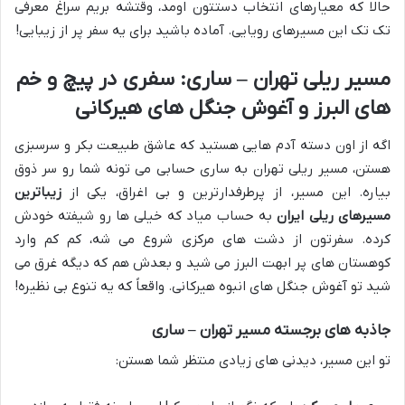
حالا که معیارهای انتخاب دستتون اومد، وقتشه بریم سراغ معرفی
تک تک این مسیرهای رویایی. آماده باشید برای یه سفر پر از زیبایی!
مسیر ریلی تهران – ساری: سفری در پیچ و خم
های البرز و آغوش جنگل های هیرکانی
اگه از اون دسته آدم هایی هستید که عاشق طبیعت بکر و سرسبزی
هستن، مسیر ریلی تهران به ساری حسابی می تونه شما رو سر ذوق
بیاره. این مسیر، از پرطرفدارترین و بی اغراق، یکی از
زیباترین
مسیرهای ریلی ایران
به حساب میاد که خیلی ها رو شیفته خودش
کرده. سفرتون از دشت های مرکزی شروع می شه، کم کم وارد
کوهستان های پر ابهت البرز می شید و بعدش هم که دیگه غرق می
شید تو آغوش جنگل های انبوه هیرکانی. واقعاً که یه تنوع بی نظیره!
جاذبه های برجسته مسیر تهران – ساری
تو این مسیر، دیدنی های زیادی منتظر شما هستن: