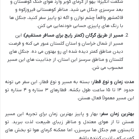
شگفت انگیزه؛ یهو از گرمای کویر وارد هوای خنک کوهستان و
بعد سرسبزی جنگل می شید. مناظر کوهستانی فیروزکوه و
قائمشهر واقعاً چشم نوازن و اگه تو پاییز سفر کنید، جنگل ها
با رنگ های پاییزی حسابی خودنمایی می کنن.
مسیر از طریق گرگان (کمتر رایج برای مسافر مستقیم):
این
مسیر از شمال خراسان و استان گلستان عبور می کنه و فرصت
دیدن مناطق کمتر دیده شده ای رو بهتون می ده. جنگل های
گلستان و مناطق سرسبز این استان، از جذابیت های این مسیر
محسوب می شن.
مدت زمان و نوع قطار:
بسته به مسیر و نوع قطار، این سفر می تونه
حدود ۱۴ تا ۱۵ ساعت طول بکشه. قطارهای ۳ ستاره و ۴ ستاره تو
این مسیر معمولاً فعال هستن.
بهترین زمان سفر:
بهار و پاییز بهترین زمان برای تجربه این مسیر
هستن تا از هوای معتدل و مناظر زیبای طبیعت لذت ببرید. تو
تابستون هم جنگل ها سرسبزن، اما ممکنه گرمای هوا تو بخش های
کویری کمی اذیت کننده باشه.