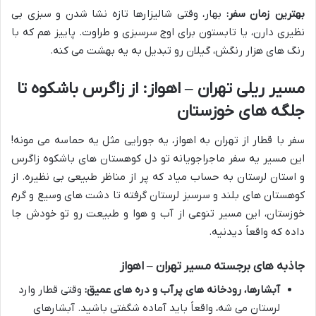
بهترین زمان سفر:
بهار، وقتی شالیزارها تازه نشا شدن و سبزی بی
نظیری دارن، یا تابستون برای اوج سرسبزی و طراوت. پاییز هم که با
رنگ های هزار رنگش، گیلان رو تبدیل به یه بهشت می کنه.
مسیر ریلی تهران – اهواز: از زاگرس باشکوه تا
جلگه های خوزستان
سفر با قطار از تهران به اهواز، یه جورایی مثل یه حماسه می مونه!
این مسیر یه سفر ماجراجویانه تو دل کوهستان های باشکوه زاگرس
و استان لرستان به حساب میاد که پر از مناظر طبیعی بی نظیره. از
کوهستان های بلند و سرسبز لرستان گرفته تا دشت های وسیع و گرم
خوزستان، این مسیر تنوعی از آب و هوا و طبیعت رو تو خودش جا
داده که واقعاً دیدنیه.
جاذبه های برجسته مسیر تهران – اهواز
آبشارها، رودخانه های پرآب و دره های عمیق:
وقتی قطار وارد
لرستان می شه، واقعاً باید آماده شگفتی باشید. آبشارهای