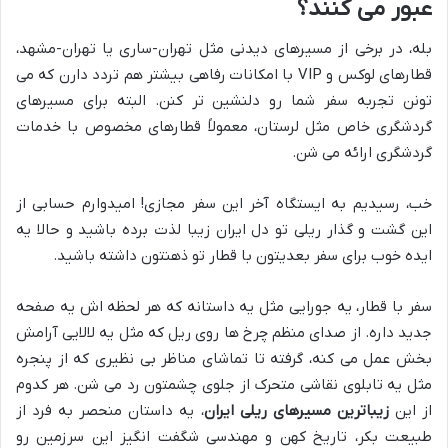
عبور می کنند؟
بله، در برخی از مسیرهای دیدنی مثل تهران-ساری یا تهران-مشهد،
قطارهای لوکس و VIP با امکانات رفاهی بیشتر هم تردد دارن که می
تونن تجربه سفر شما رو دلنشین تر کنن. البته برای مسیرهای
گردشگری خاص مثل لرستان، معمولاً قطارهای مخصوص با خدمات
گردشگری ارائه می شن.
خب، رسیدیم به ایستگاه آخر این سفر مجازی! امیدوارم حسابی از
این گشت و گذار ریلی تو دل ایران زیبا لذت برده باشید و حالا یه
ایده خوب برای سفر بعدیتون با قطار تو ذهنتون داشته باشید.
سفر با قطار، یه جورایی مثل یه داستانه که هر لحظه اش یه صفحه
جدید داره. از صدای منظم چرخ ها روی ریل که مثل یه لالایی آرامش
بخش عمل می کنه، گرفته تا تماشای مناظر بی نظیری که از پنجره
مثل یه تابلوی نقاشی متحرک از جلوی چشمتون رد می شن. هر کدوم
از این
زیباترین مسیرهای ریلی ایران
، یه داستان منحصر به فرد از
طبیعت بکر، تاریخ کهن و مهندسی شگفت انگیز این سرزمین رو