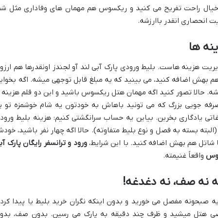
یال راحت تفریح می کنید و ریکسوس هم مهمان های وفاداری مثل شم
یت انحصاری انقدر باارزشه.
نه ها
ریت هزینه هاست. بلیط ورودی پارک آبی لند آو لجندز اونقدرها هم ارزو
م بهش اضافه کنید، می بینید که یه مبلغ قابل توجهی میشه. اگه بخوای
یشه. حالا تصور کنید اگه مهمان هتل ریکسوس باشید و این دو قلم هزینه ا
رفه جویی بزرگ که می تونید باهاش به خودتون یه شام خوشمزه تو ی
تی یادگاری بخرین. بیاین یه حساب سرانگشتی کنیم: هزینه بلیط ورود
حدود ۴۰ تا ۷۰ یورو هست (البته بسته به فصل و نوع بلیط متفاوته). حالا اگه چهار نفر باشید، خو
ا شاتل هم بهش اضافه کنید. با این شرایط،
ورود و ترانسفر رایگان پارک آب
سوس
واقعاً غنیمته.
ه نه صف، نه دغدغه!
یه صبحونه مفصل می خورید و بدون اینکه نگران خرید بلیط یا پیدا کرد
صی هتل میشید و ظرف چند دقیقه به پارک می رسین. بدون صف، بدو