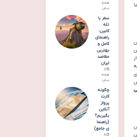
هفته
ا
پیش
سفر با
تله
کابین:
راهنمای
ن
کامل و
ن
بهترین
مقاصد
ز
ایران
ه
3
ی
هفته
پیش
دش
ی
چگونه
کارت
پرواز
آنلاین
بگیریم؟
(راهنما
ن
ی جامع)
ن
4