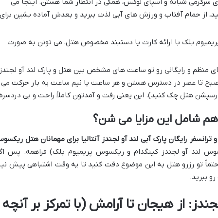
های سرگرمی شبانه و اسپای لوکس، همگی در انتظار شما هستن. اینجا می
ید، از حمام آفتاب و ورزش های آبی لذت ببرید و بعدش آماده بشین برای
میوم بلک با ارائه کارت یا دستبند مخصوص هتل، می تونن به صورت
 منظم و رایگانی رو تو ساعت های مشخص بین هتل و پارک لند آو لجندز
از صبح تا عصر در دسترس هستن و هر ساعت یا نیم ساعت یه بار حرکت می
ز رسپشن هتل چک کنید). این یعنی رفت و آمدتون کاملاً راحت و بی دردسره.
م شامل این مزایا می شن؟
و ترانسفر رایگان پارک آبی لند آو لجندز آنتالیا برای مهمانان هتل ریکسو
سوس لند آو لجندز کینگدام و ریکسوس پریمیوم بلک) فراهمه. پس اگ
تماً تو رزرو هتل به این موضوع دقت کنید تا یه وقت اشتباهی پیش نیا
و ببرید.
جندز: از هیجان تا آرامش (با تمرکز بر آنچه