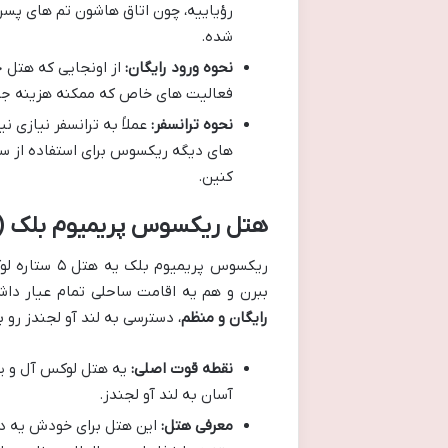
رؤیاییه، چون اتاق هاشون تم های پسرا
شده.
نحوه ورود رایگان:
از اونجایی که هتل 
فعالیت های خاص که ممکنه هزینه جدا 
نحوه ترانسفر:
عملاً به ترانسفر نیازی 
های دیگه ریکسوس برای استفاده از ساح
کنین.
هتل ریکسوس پریمیوم بلک (Rixos Premium Belek)
ریکسوس پریم
ببرن و هم یه اقامت ساحلی تمام عیار داشت
رایگان و منظم
، دسترسی به لند آو لجندز رو
نقطه قوت اصلی:
آسان به لند آو لجندز.
معرفی هتل:
این هتل برای خودش یه د