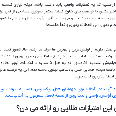
آرامشیه که یه تعطیلات واقعی باید داشته باشه. دیگه نیازی نیست ت
اخبر بشین یا تو صف های شلوغ گیشه منتظر بمونین. همه چی از قبل برا
دین یا بچه کوچیک دارین و می خواید ظهر برگردین هتل، باز هم با همو
جام بدین. این انعطاف پذیری واقعاً طلاست!
عنی داریم از لوکس ترین و بهترین ها حرف می زنیم. حالا تصور کنید ای
 ترکیب بشه و همه این ها تو یه پکیج جامع و بی نقص بهتون ارائه بشه
این یعنی تعطیلاتی که از هر نظر خاص و فراموش نشدنیه. اقامتتون تو یه هتل ۵ ستاره با امکانات فوق الع
ه، باعث میشه حسابی حس پادشاهی بهتون دست بده. این یه فرصت عالی
ر لحظه سفرتون لذت ببرید.
ند آو لجندز آنتالیا برای مهمانان هتل ریکسوس
، فقط یه صرفه جوی
ی آرامش، راحتی و لذت بردن از لحظه لحظه سفرتون به آنتالیاست.
 امتیازات طلایی رو ارائه می دن؟