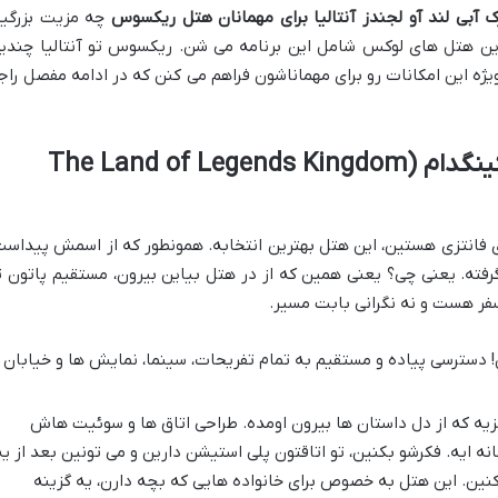
رک آبی لند آو لجندز آنتالیا برای مهمانان هتل ریکسوس
چه مزیت بزرگیه
 این هتل های لوکس شامل این برنامه می شن. ریکسوس تو آنتالیا چندی
 ویژه این امکانات رو برای مهماناشون فراهم می کنن که در ادامه مفصل راج
هتل ریکسوس لند آو لجندز کینگدام (The Land of Legends Kingdom
ی فانتزی هستین، این هتل بهترین انتخابه. همونطور که از اسمش پیداست
گرفته. یعنی چی؟ یعنی همین که از در هتل بیاین بیرون، مستقیم پاتون ت
نسفر هست و نه نگرانی بابت مسیر.
 دسترسی پیاده و مستقیم به تمام تفریحات، سینما، نمایش ها و خیابان
یه که از دل داستان ها بیرون اومده. طراحی اتاق ها و سوئیت هاش
ه ایه. فکرشو بکنین، تو اتاقتون پلی استیشن دارین و می تونین بعد از یه
 کنین. این هتل به خصوص برای خانواده هایی که بچه دارن، یه گزینه