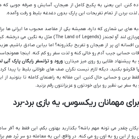
ده کنن. این یعنی یه پکیج کامل از هیجان، آسایش و صرفه جویی که ه
ی لذت بردن از تمام تفریحات این پارک بدون دغدغه بلیط و رفت وآمده.
جاذبه های بی شماری که داره، همیشه یکی از مقاصد محبوب ما ایرانی ها برا
سفره. بین همه این جاذبه ها، پارک آبی و شهربازی لند آو لجندز (The Land of Legends) مثل یه نگین می درخش
ن افسانه ای پر از هیجان و تفریح بگذرونه؟ اما بیاین صادق باشیم، هزین
وقات حسابی جیب آدم رو خالی کنه و لذت سفر رو کم کنه. اینجا همونجاس
ه پیشنهاد طلایی رو روی میز میذارن:
ورود و ترانسفر رایگان پارک آبی لن
! فکرشو بکنید، دیگه لازم نیست نگران صف های طولانی بلیط یا پیدا کرد
 برین و حسابی حال کنین. این مقاله یه راهنمای کامله تا بتونید از ای
ه سفر بی نظیر رو برای خودتون و عزیزانتون رقم بزنید.
 برای مهمانان ریکسوس، یه بازی برد-برد
یگان چقدر می تونه مهم باشه؟ بگذارید بهتون بگم، این فقط یه آفر ساد
و از این رو به اون رو می کنه. در واقع، این یه معامله دو سر بُرد هم برا