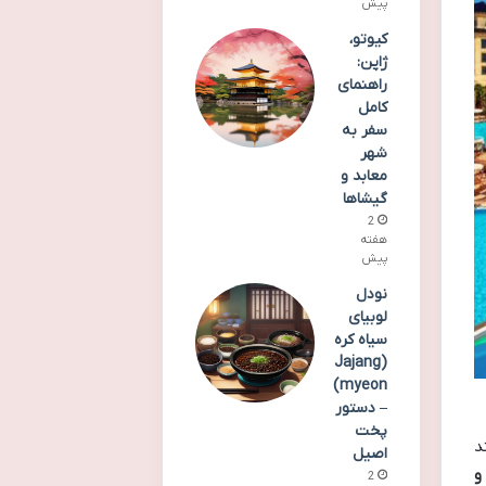
پیش
کیوتو،
ژاپن:
راهنمای
کامل
سفر به
شهر
معابد و
گیشاها
2
هفته
پیش
نودل
لوبیای
سیاه کره
(Jajang
myeon)
– دستور
پخت
د
اصیل
و
2