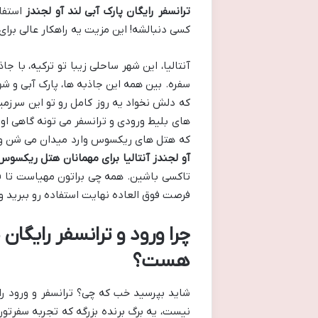
ترانسفر رایگان پارک آبی لند آو لجندز
استفا
کسی دنبالشه! این مزیت یه راهکار عالی برا
آنتالیا، این شهر ساحلی زیبا تو ترکیه، با 
که دلش نخواد یه روز کامل رو تو این سرزمی
های بلیط ورودی و ترانسفر می تونه گاهی ا
که هتل های ریکسوس وارد میدان می شن و ی
آو لجندز آنتالیا برای مهمانان هتل ریکسوس
تاکسی باشین. همه چی براتون مهیاست تا فقط
فرصت فوق العاده نهایت استفاده رو ببرید و ی
چرا ورود و ترانسفر رایگان
هست؟
شاید بپرسید خب که چی؟ ترانسفر و ورود را
نیست، یه برگ برنده بزرگه که تجربه سفرتون ر