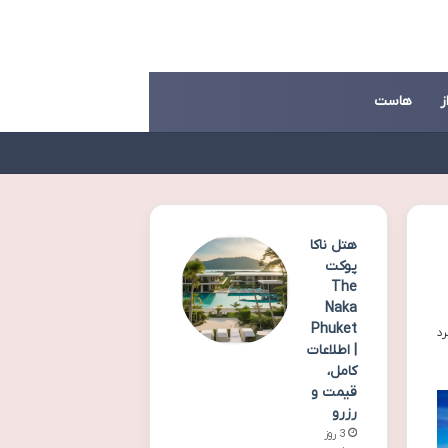
ز
هاست
هتل ناکا
پوکت
The
Naka
Phuket
| اطلاعات
کامل،
قیمت و
رزرو
3 روز