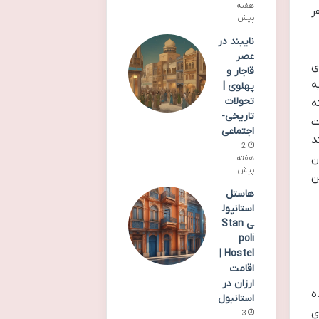
هفته
ر
پیش
نایبند در
عصر
ی
قاجار و
ه. کیه
پهلوی |
تحولات
ه
تاریخی-
ت
اجتماعی
د
2
ن
هفته
پیش
ن
هاستل
استانپول
ی Stan
poli
Hostel |
اقامت
ارزان در
ه
استانبول
ی
3