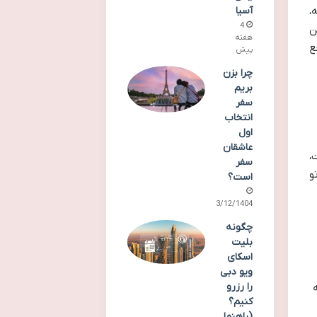
آسیا
،
4
ن
هفته
ع
پیش
چرا بزن
بریم
سفر
انتخاب
اول
عاشقان
،
سفر
و
است؟
03/12/1404
چگونه
بلیت
اسکای
ویو دبی
را رزرو
کنیم؟
(راهنما