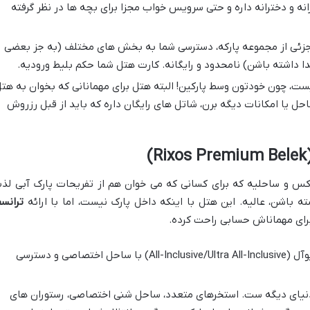
نه و دخترانه داره و حتی سرویس خواب مجزا برای بچه ها در نظر گرفته
جزئی از مجموعه پارکه، دسترسی شما به بخش های مختلف (به جز بعضی
داشته باشن) نامحدود و رایگانه. کارت هتل شما حکم بلیط ورودیه.
نیست، چون خودتون وسط پارکین! البته هتل برای مهمانانی که بخوان به هت
ل یا امکانات دیگه برن، شاتل های رایگان داره که باید از قبل رزروش
یوم بلک یه هتل ۵ ستاره لوکس و ساحلیه که برای کسانی که می خوان هم از تفریحات پارک آبی ل
ه باشن، عالیه. این هتل با اینکه داخل پارک نیست، اما با ارائه
ترانسف
 برای مهماناش حسابی راحت کرده.
یه هتل لوکس آل و یوآل (All-Inclusive/Ultra All-Inclusive) با ساحل اختصاصی و دسترسی
نیای دیگه ست. استخرهای متعدد، ساحل شنی اختصاصی، رستوران های