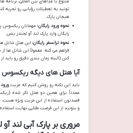
متنوع با غذاهای بین المللی، برنامه 
تونید یه تعطیلات رؤیایی رو تجربه کن
هیجان پارک.
نحوه ورود رایگان:
مهمانان ریکسوس پری
رایگان وارد پارک لند آو لجندز بشن.
نحوه ترانسفر رایگان:
این هتل شاتل های
فراهم می کنه. معمولاً این شاتل ها 
کنن (البته زمان بندی دقیق رو باید ا
آیا هتل های دیگه ریکسوس ه
باید این نکته رو روشن کنیم که مزیت
ورود 
عمدتاً برای همین دو هتل ذکر شده (ریک
قصدتون استفاده از این مزیت ویژه هست، ح
و بتونید از این فرصت طلایی نهایت استفاده ر
مروری بر پارک آبی لند آو ل