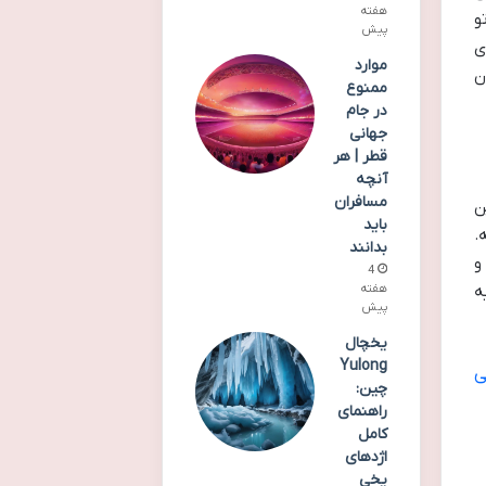
هفته
و
پیش
ی
موارد
ن
ممنوع
در جام
جهانی
قطر | هر
آنچه
مسافران
ن
باید
.
بدانند
اده و
4
ه
هفته
پیش
یخچال
Yulong
ی
چین:
راهنمای
کامل
اژدهای
یخی