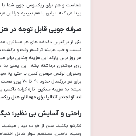
شماست و هم برای ریکسوس، چون شما با خ
پیدا می کنه. بیاین با هم ببینیم چرا این مز
صرفه جویی قابل توجه در هزی
یکی از بزرگترین دغدغه های هر مسافری، مدی
نیست و خب، هزینه ترانسفر رفت و برگشت ه
هر روز برین پارک، این هزینه چندین برابر م
روی دوشتون برداشته بشه. این یعنی یه ص
رستوران لوکس مهمون کنین یا حتی یه سوغا
برای هر بزرگسال 
میشه یه هزینه سنگین. تازه کرایه تاکسی ی
لند آو لجندز آنتالیا برای مهمانان هتل ریک
راحتی و آسایش بی نظیر؛ دیگ
فکرشو بکنید، صبح از خواب بیدار میشید، 
وسیله باشین، مستقیم سوار شاتل اختصا