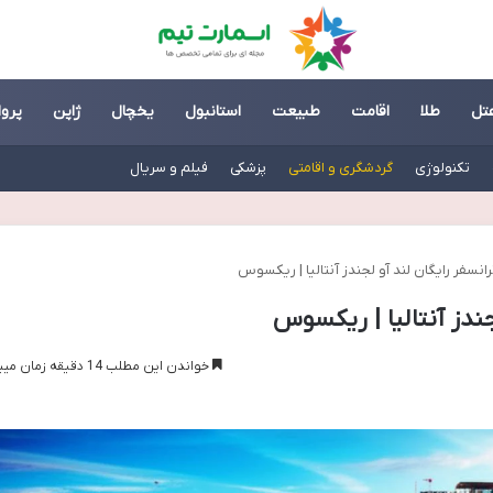
تل
طلا
اقامت
طبیعت
استانبول
یخچال
ژاپن
پروا
تکنولوژی
گردشگری و اقامتی
پزشکی
فیلم و سریال
رانسفر رایگان لند آو لجندز آنتالیا | ریکسوس
جندز آنتالیا | ریکسوس
خواندن این مطلب 14 دقیقه زمان میبرد