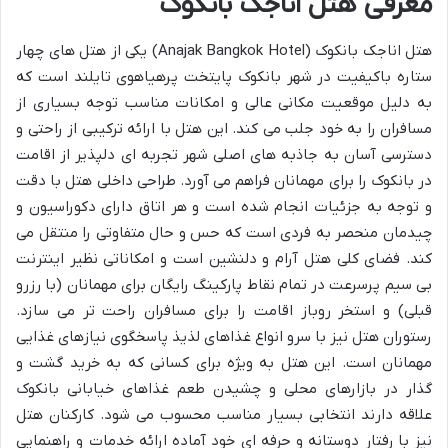
معرفی هتل اناجک بانکوک
هتل اناجک بانکوک (Anajak Bangkok Hotel) یکی از هتل های چهار
ستاره باکیفیت در شهر بانکوک پایتخت پرهیاهوی تایلند است که
به دلیل موقعیت مکانی عالی و امکانات مناسب توجه بسیاری از
مسافران را به خود جلب می کند. این هتل با ارائه ترکیبی از راحتی و
دسترسی آسان به جاذبه های اصلی شهر تجربه ای دلپذیر از اقامت
در بانکوک را برای مهمانان فراهم می آورد. طراحی داخلی هتل با دقت
و توجه به جزئیات انجام شده است و هر اتاق دارای دکوراسیون و
چیدمان منحصر به فردی است که حس و حال متفاوتی را منتقل می
کند. فضای کلی هتل آرام و دلنشین است و امکاناتی نظیر اینترنت
بی سیم پرسرعت در تمام نقاط پارکینگ رایگان برای مهمانان (با رزرو
قبلی) و استخر روباز اقامت را برای مسافران راحت تر می سازد.
رستوران هتل نیز با سرو انواع غذاهای لذیذ پاسخگوی نیازهای غذایی
مهمانان است. این هتل به ویژه برای کسانی که به خرید گشت و
گذار در بازارهای محلی و چشیدن طعم غذاهای خیابانی بانکوک
علاقه دارند انتخابی بسیار مناسب محسوب می شود. کارکنان هتل
نیز با رفتار دوستانه و حرفه ای خود آماده ارائه خدمات و راهنمایی