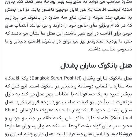
ستاره مناسب می تواند به مدیریت بهتر بودجه سفر کمک کند بدون
اینکه کیفیت اقامت به طور قابل توجهی کاهش یابد. در این بخش
به معرفی چند نمونه از هتل های سه ستاره در بانکوک می پردازیم
که هر کدام ویژگی های خاص خود را دارند و می توانند انتخاب های
خوبی برای اقامت در این شهر باشند. این هتل ها نشان می دهند که
حتی با بودجه محدودتر نیز می توان در بانکوک اقامتی دلپذیر و با
دسترسی مناسب داشت.
هتل بانکوک ساران پشتال
هتل بانکوک ساران پشتال (Bangkok Saran Poshtel) یک اقامتگاه
سه ستاره با فضایی دوستانه و دلپذیر در بانکوک است. این هتل که
بیشتر شبیه به یک مسافرخانه با امکانات بهتر عمل می کند به دلیل
موقعیت نسبتاً خوب و قیمت مناسب مورد توجه قرار می گیرد. هتل
ساران پشتال حدود ۱.۲ کیلومتر با جاده معروف خائو سان (Khao
San Road) فاصله دارد. خائو سان یک منطقه پر جنب و جوش و
محبوب در میان کوله پشت گردها است که مملو از رستوران ها بارها
فروشگاه ها و آژانس های مسافرتی است. هتل دارای چشم اندازی رو