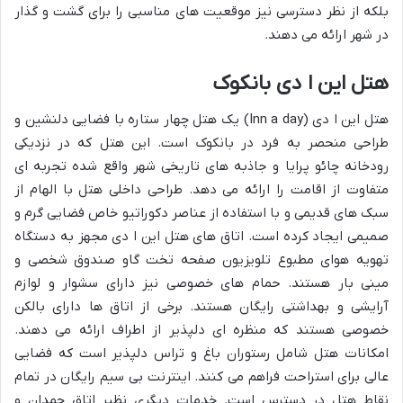
بلکه از نظر دسترسی نیز موقعیت های مناسبی را برای گشت و گذار
در شهر ارائه می دهند.
هتل این ا دی بانکوک
هتل این ا دی (Inn a day) یک هتل چهار ستاره با فضایی دلنشین و
طراحی منحصر به فرد در بانکوک است. این هتل که در نزدیکی
رودخانه چائو پرایا و جاذبه های تاریخی شهر واقع شده تجربه ای
متفاوت از اقامت را ارائه می دهد. طراحی داخلی هتل با الهام از
سبک های قدیمی و با استفاده از عناصر دکوراتیو خاص فضایی گرم و
صمیمی ایجاد کرده است. اتاق های هتل این ا دی مجهز به دستگاه
تهویه هوای مطبوع تلویزیون صفحه تخت گاو صندوق شخصی و
مینی بار هستند. حمام های خصوصی نیز دارای سشوار و لوازم
آرایشی و بهداشتی رایگان هستند. برخی از اتاق ها دارای بالکن
خصوصی هستند که منظره ای دلپذیر از اطراف ارائه می دهند.
امکانات هتل شامل رستوران باغ و تراس دلپذیر است که فضایی
عالی برای استراحت فراهم می کنند. اینترنت بی سیم رایگان در تمام
نقاط هتل در دسترس است. خدمات دیگری نظیر اتاق چمدان و