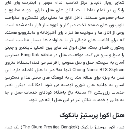
شنای روباز دلپذیر مرکز تناسب اندام مجهز و اینترنت وای فای
رایگان در تمام نقاط است. اتاق های هتل دارای تهویه مطبوع و
حمام خصوصی هستند. داخل اتاق ها محلی برای نشستن و استراحت
تلویزیون های صفحه تخت میز کار و قهوه ساز قرار داده شده است.
برخی از اتاق ها و سوئیت ها نیز دارای آشپزخانه و مایکروویو هستند
که برای اقامت های طولانی تر یا خانواده ها بسیار مناسب است.
رستوران فضای بسته هتل انواع غذاهای بین المللی تایلندی و چینی
را طبخ و سرو می کند. موقعیت هتل در منطقه Bang Rak دسترسی
آسان به سیستم حمل و نقل عمومی را فراهم می کند؛ ایستگاه متروی
Chong Nonsi BTS Skytrain تنها ۹۰۰ متر با هتل فاصله دارد. این
هتل به ویژه برای علاقه مندان به فرهنگ های محلی غذا و دسترسی
آسان به جاذبه های شهری توصیه می شود. امکانات دیگری نظیر
خدمات رزرویشن ۲۴ ساعته باغ باشگاه کودکان خدمات حمل و جا
به جایی و خدمات شاتل نیز در این هتل ارائه می شود.
هتل اکورا پرستیژ بانکوک
هتل اکورا پرستیژ بانکوک (The Okura Prestige Bangkok) یک هتل