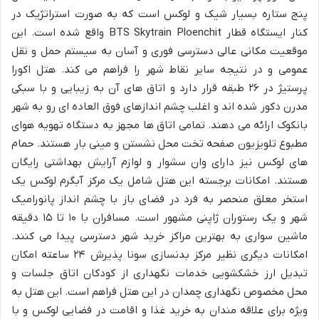
پنج ستاره بسیار شیک و لوکس است که به صورت استراتژیک در
کنار ایستگاه قطار BTS Skytrain Ploenchit واقع شده است. این
موقعیت مکانی عالی دسترسی فوری و آسان به سیستم حمل و نقل
عمومی و در نتیجه سایر نقاط شهر را فراهم می کند. هتل اکورا
پرستیژ در ۲۶ طبقه قرار دارد و اتاق های آن به زیبایی و با سبکی
مدرن دکور شده اند و اغلب چشم اندازهای فوق العاده ای رو به شهر
بانکوک ارائه می دهند. تمامی اتاق ها مجهز به دستگاه تهویه هوای
مطبوع تلویزیون صفحه تخت محل نشستن و مینی بار هستند. حمام
های لوکس نیز دارای وان سشوار و لوازم آرایش بهداشتی رایگان
هستند. امکانات برجسته این هتل شامل یک مرکز آبگرم لوکس یک
استخر معلق منحصر به فرد در فضای باز با چشم انداز پانورامیک
شهر و یک رستوران ژاپنی مشهور است. مسافران با ۱۰ تا ۱۵ دقیقه
ماشین سواری به بهترین مراکز خرید شهر دسترسی پیدا می کنند.
امکانات دیگری نظیر مرکز بدنسازی سونا پذیرش ۲۴ ساعته امکان
تبدیل ارز خشکشویی خدمات نگهداری از کودکان اتاق جلسات و
محل مخصوص نگهداری چمدان در این هتل فراهم است. این هتل به
ویژه برای علاقه مندان به خرید غذا و اقامت در فضایی لوکس و با