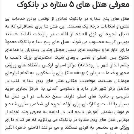
معرفی هتل های ۵ ستاره در بانکوک
هتل های پنج ستاره در بانکوک نمادی از لوکس بودن خدمات بی
نقص و امکانات درجه یک هستند. این هتل ها برای مسافرانی که به
دنبال تجربه ای فوق العاده از اقامت در پایتخت تایلند هستند
بهترین گزینه محسوب می شوند. هتل های پنج ستاره بانکوک معمولاً
دارای اتاق ها و سوئیت های بسیار مجلل چندین رستوران با غذاهای
متنوع بین المللی و محلی بارهای شیک استخرهای بزرگ (اغلب با
چشم انداز شهر یا رودخانه) مراکز اسپای لوکس باشگاه های ورزشی
مجهز و خدمات دربان (Concierge) برای پاسخگویی به تمام نیازهای
مهمانان هستند. موقعیت مکانی هتل های پنج ستاره اغلب در
مناطق برتر شهر قرار دارد و دسترسی آسانی به مراکز تجاری خرید
تفریحی و جاذبه های اصلی دارند. سطح خدمات در این هتل ها
بسیار بالا است و کارکنان برای ارائه تجربه ای شخصی سازی شده و
فراموش نشدنی آموزش دیده اند. در ادامه به معرفی چند نمونه از
بهترین هتل های پنج ستاره در بانکوک می پردازیم که هر کدام دارای
ویژگی های منحصر به فردی هستند و می توانند اقامتی خاطره انگیز