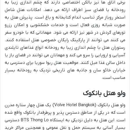
برخی اتاق ها نیز بالکن اختصاصی دارند که چشم اندازی زیبا به
رودخانه یا فضای سبز اطراف ارائه می دهد. امکانات هتل شامل
استخر روباز مرکز تناسب اندام کتابخانه و باغ است. پذیرش هتل به
صورت شبانه روزی فعال است و خدمات خشکشویی و امکان رزرو
تورهای گردش در شهر نیز ارائه می شود. مهمانانی که با خودرو سفر
می کنند می توانند از پارکینگ رایگان خصوصی هتل استفاده کنند.
رستوران هتل با چشم اندازی زیبا به رودخانه انواع غذاهای تایلندی
آسیایی و اروپایی را سرو می کند و مهمانان می توانند در فضای باز یا
داخل سالن غذا میل کنند. موقعیت هتل ریوا سوریا برای دسترسی به
خیابان خائو سان و جاذبه های تاریخی نزدیک به رودخانه بسیار
مناسب است.
ولو هتل بانکوک
ولو هتل بانکوک (Volve Hotel Bangkok) یک هتل چهار ستاره مدرن
است که در یکی از مناطق دسترس پذیر و پرطرفدار بانکوک واقع شده
است. این هتل به دلیل نزدیکی به ایستگاه BTS Thong Lo دسترسی
بسیار آسانی به سیستم حمل و نقل عمومی و همچنین مراکز خرید