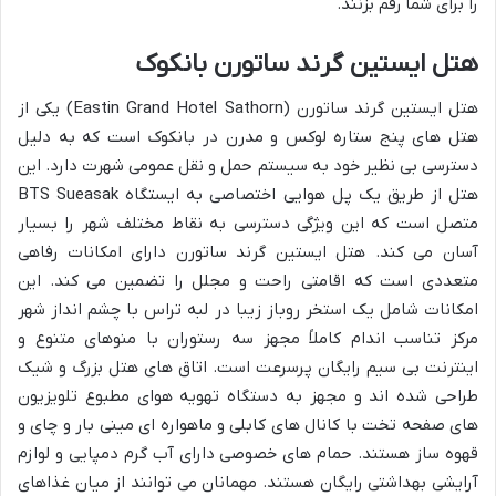
را برای شما رقم بزنند.
هتل ایستین گرند ساتورن بانکوک
هتل ایستین گرند ساتورن (Eastin Grand Hotel Sathorn) یکی از
هتل های پنج ستاره لوکس و مدرن در بانکوک است که به دلیل
دسترسی بی نظیر خود به سیستم حمل و نقل عمومی شهرت دارد. این
هتل از طریق یک پل هوایی اختصاصی به ایستگاه BTS Sueasak
متصل است که این ویژگی دسترسی به نقاط مختلف شهر را بسیار
آسان می کند. هتل ایستین گرند ساتورن دارای امکانات رفاهی
متعددی است که اقامتی راحت و مجلل را تضمین می کند. این
امکانات شامل یک استخر روباز زیبا در لبه تراس با چشم انداز شهر
مرکز تناسب اندام کاملاً مجهز سه رستوران با منوهای متنوع و
اینترنت بی سیم رایگان پرسرعت است. اتاق های هتل بزرگ و شیک
طراحی شده اند و مجهز به دستگاه تهویه هوای مطبوع تلویزیون
های صفحه تخت با کانال های کابلی و ماهواره ای مینی بار و چای و
قهوه ساز هستند. حمام های خصوصی دارای آب گرم دمپایی و لوازم
آرایشی بهداشتی رایگان هستند. مهمانان می توانند از میان غذاهای