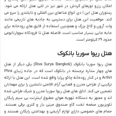
امکان رزرو تورهای گردش در شهر نیز در لابی هتل ارائه می شود.
رستوران هتل این ا دی انواع غذاهای بین المللی و تایلندی را سرو می
کند. موقعیت این هتل برای دسترسی به جاذبه های تاریخی مانند
وات آرون و کاخ بزرگ و همچنین استفاده از قایق های رودخانه برای
جابه جایی بسیار مناسب است. فاصله هتل تا فرودگاه سووارنابومی
حدود ۲۹ کیلومتر است.
هتل ریوا سوریا بانکوک
هتل ریوا سوریا بانکوک (Riva Surya Bangkok) یکی دیگر از هتل
های چهار ستاره برجسته در بانکوک است که در جاده زیبای Phra
Arthit و در کنار رودخانه چائو پرایا واقع شده است. این هتل با ارائه
ترکیبی از طراحی مدرن و فضایی آرام اقامتی دلنشین را برای مهمانان
تضمین می کند. اتاق های هتل ریوا سوریا مدرن و شیک طراحی شده
اند و مجهز به دستگاه تهویه هوای مطبوع اینترنت بی سیم رایگان
تلویزیون صفحه تخت گاو صندوق مینی بار و کتری برقی هستند.
حمام های خصوصی دارای لوازم آرایشی و بهداشتی رایگان هستند و