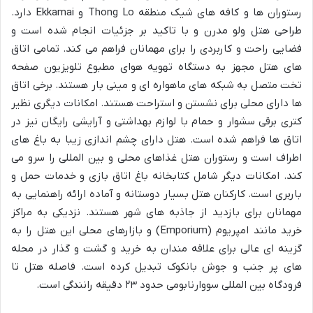
رستوران ها و کافه های شیک منطقه Thong Lo و Ekkamai دارد.
طراحی هتل ولو مدرن و با تاکید بر جزئیات انجام شده است و
فضایی راحت و کاربردی را برای مهمانان فراهم می کند. تمامی اتاق
های هتل مجهز به دستگاه تهویه هوای مطبوع تلویزیون صفحه
تخت متصل به شبکه های ماهواره ای و مینی بار هستند. برخی اتاق
ها دارای محلی برای نشستن و استراحت هستند. امکانات دیگری نظیر
کتری برقی سشوار و حمام با لوازم بهداشتی و آرایشی رایگان نیز در
اتاق ها فراهم شده است. هتل دارای چشم اندازی زیبا به باغ های
اطراف است و رستوران هتل غذاهای محلی و بین المللی را سرو می
کند. امکانات دیگر شامل کتابخانه باغ اتاق بازی و خدمات حمل و
باربری است. کارکنان هتل بسیار دوستانه و آماده ارائه راهنمایی به
مهمانان برای بازدید از جاذبه های شهر هستند. نزدیکی به مراکز
خرید مانند امپریوم (Emporium) و بازارهای محلی این هتل را به
گزینه ای عالی برای علاقه مندان به خرید و گشت و گذار در محله
های پر جنب و جوش بانکوک تبدیل کرده است. فاصله هتل تا
فرودگاه بین المللی سووارنابومی حدود ۲۳ دقیقه رانندگی است.