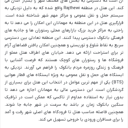
آن است که دسترسی به بخش های مختلف شهر را بسیار آسان می
کند. این هتل در منطقه Rajthewi واقع شده که به دلیل نزدیکی به
سیستم حمل و نقل عمومی و مراکز مهم شهر شناخته شده است.
قرارگیری هتل در این منطقه به مهمانان این امکان را می دهد تا به
راحتی به مراکز خرید بزرگ بازارهای محلی رستوران ها و جاذبه های
فرهنگی بانکوک دسترسی پیدا کنند. این منطقه تعادلی بین دسترسی
سریع به نقاط شلوغ و توریستی و همچنین امکان یافتن فضاهای آرام
تر برای استراحت ارائه می دهد. خیابان های اطراف هتل مملو از
فروشگاه ها و رستوران های کوچک هستند که فرصت آشنایی با
فرهنگ و زندگی روزمره مردم بانکوک را فراهم می آورند. نزدیکی به
ایستگاه های حمل و نقل عمومی به ویژه ایستگاه های قطار هوایی
(BTS) یکی از مهم ترین عوامل در انتخاب این هتل برای بسیاری از
گردشگران است. این دسترسی عالی به مهمانان اجازه می دهد تا
بدون نیاز به استفاده مداوم از تاکسی که ممکن است در ترافیک
سنگین بانکوک زمان بر باشد به سرعت در شهر جابه جا شوند.
همچنین فاصله مناسب هتل تا فرودگاه های اصلی شهر رفت و آمد
را برای مسافران ورودی یا خروجی تسهیل می کند.