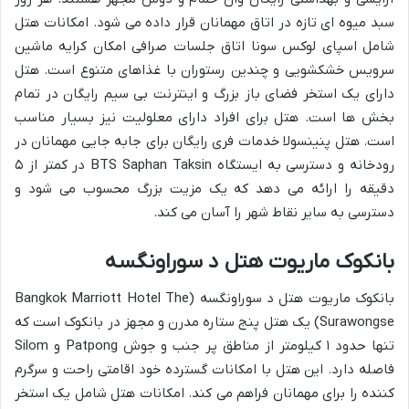
سبد میوه ای تازه در اتاق مهمانان قرار داده می شود. امکانات هتل
شامل اسپای لوکس سونا اتاق جلسات صرافی امکان کرایه ماشین
سرویس خشکشویی و چندین رستوران با غذاهای متنوع است. هتل
دارای یک استخر فضای باز بزرگ و اینترنت بی سیم رایگان در تمام
بخش ها است. هتل برای افراد دارای معلولیت نیز بسیار مناسب
است. هتل پنینسولا خدمات فری رایگان برای جابه جایی مهمانان در
رودخانه و دسترسی به ایستگاه BTS Saphan Taksin در کمتر از ۵
دقیقه را ارائه می دهد که یک مزیت بزرگ محسوب می شود و
دسترسی به سایر نقاط شهر را آسان می کند.
بانکوک ماریوت هتل د سوراونگسه
بانکوک ماریوت هتل د سوراونگسه (Bangkok Marriott Hotel The
Surawongse) یک هتل پنج ستاره مدرن و مجهز در بانکوک است که
تنها حدود ۱ کیلومتر از مناطق پر جنب و جوش Patpong و Silom
فاصله دارد. این هتل با امکانات گسترده خود اقامتی راحت و سرگرم
کننده را برای مهمانان فراهم می کند. امکانات هتل شامل یک استخر