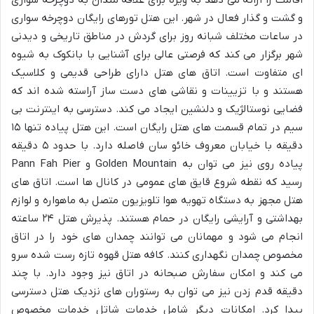
اقامت را ارائه می دهد به ویژه برای علاقه مندان به دوچرخه سواری
و گشت و گذار فعال در شهر. این هتل تورهای رایگان دوچرخه سواری
در ساعات مختلف شبانه روز برای گردش در مناطق تاریخی و دیدنی
شهر برگزار می کند که فرصتی عالی برای آشنایی با بانکوک به شیوه
ای متفاوت است. اتاق های هتل دارای طراحی قدیمی و کلاسیک
هستند و با تزیینات و نقاشی های دست ساز آراسته شده اند که
فضایی نوستالژیک و دلنشین ایجاد می کند. دسترسی به اینترنت بی
سیم در تمام قسمت های هتل رایگان است. این هتل پیاده تنها ۱۵
دقیقه با خیابان معروف خائو سان فاصله دارد. با حدود ۵ دقیقه
پیاده روی نیز می توان به Golden Mountain و Pann Fah Pier
رسید که نقطه شروع قایق های عمومی در کانال ها است. اتاق های
هتل مجهز به دستگاه تهویه هوا تلویزیون متصل به ماهواره و لوازم
بهداشتی و آرایشی رایگان در حمام هستند. پذیرش هتل ۲۴ ساعته
انجام می شود و مهمانان می توانند چمدان های خود را در اتاق
مخصوص چمدان نگهداری کنند. کافه هتل قهوه تازه رست شده سرو
می کند و امکان سفارش صبحانه در اتاق نیز وجود دارد. با چند
دقیقه قدم زدن نیز می توان به رستوران های نزدیک هتل دسترسی
پیدا کرد. امکانات دیگر شامل خدمات شاتل خدمات مخصوص