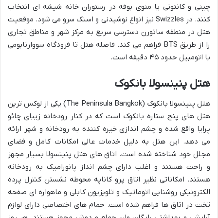
چینی و کانتونی یا منوی بوفه در رستوران خانه شیشه ای انتخاب
کنند. در Swizzles نیز انواع نوشیدنی و اسنک سرو می شود. موقعیت
هتل در منطقه ساتورن دسترسی سریع به مرکز شهر و مناطق تجاری
را از طریق BTS فراهم می کند. فاصله هتل تا فرودگاه سووارنابومی
با اتومبیل حدود ۴۵ دقیقه است.
هتل پنینسولا بانکوک
هتل پنینسولا بانکوک (The Peninsula Bangkok) یکی از لوکس ترین
هتل های پنج ستاره بانکوک است که در کنار رودخانه زیبای چائو
پرایا واقع شده و چشم اندازی خیره کننده به رودخانه و شهر ارائه
می دهد. این هتل به دلیل خدمات عالی امکانات کامل و فضای
مجلل خود شناخته شده است. اتاق های هتل پنینسولا بسیار مجهز
و راحت هستند و اغلب دارای چشم انداز پانورامیک به رودخانه
هستند. امکاناتی نظیر اتاق پرو کاناپه محوطه نشستن کنترل پرده
الکترونیکی روشنایی اتوماتیک و تلویزیون کابلی و ماهواره ای صفحه
تخت در اتاق ها فراهم شده است. حمام های اختصاصی دارای لوازم
آرایشی و بهداشتی رایگان وان حمام و دوش مجهز هستند. هر روز