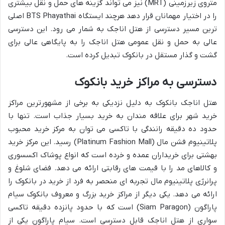
متروی زیرزمینی (MRT) نیز می تواند گزینه های حمل و نقل بیشتری
را در اختیار مهمانان قرار دهد هرچند ایستگاه BTS Phayathai اصلی
ترین مسیر دسترسی از هتل اناجک به شمار می رود. این دسترسی
عالی به حمل و نقل عمومی هتل اناجک را به پایگاهی عالی برای
گشت و گذار مستقل در بانکوک تبدیل کرده است.
دسترسی به مراکز خرید بانکوک
هتل اناجک بانکوک به دلیل نزدیکی به برخی از مشهورترین مراکز
خرید شهر برای علاقه مندان به خرید بسیار جذاب است. تنها با
حدود ده دقیقه رانندگی با تاکسی می توان به مرکز خرید محبوب
پلاتینیوم فشن مال (Platinum Fashion Mall) رسید. این مرکز خرید
بهشتی برای خریداران عمده و خرده است که انواع پوشاک اکسسوری
و کالاهای مد را با قیمت های رقابتی ارائه می دهد. فضای شلوغ و
پرانرژی پلاتینیوم مال تجربه ای منحصر به فرد از خرید در بانکوک را
ارائه می دهد. یکی دیگر از مراکز خرید بزرگ و معروف بانکوک سیام
پاراگون (Siam Paragon) است که با حدود پانزده دقیقه تاکسی
سواری از هتل اناجک قابل دسترسی است. سیام پاراگون یکی از