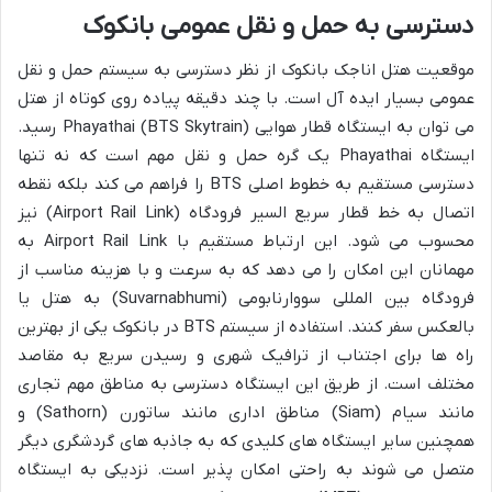
دسترسی به حمل و نقل عمومی بانکوک
موقعیت هتل اناجک بانکوک از نظر دسترسی به سیستم حمل و نقل
عمومی بسیار ایده آل است. با چند دقیقه پیاده روی کوتاه از هتل
می توان به ایستگاه قطار هوایی Phayathai (BTS Skytrain) رسید.
ایستگاه Phayathai یک گره حمل و نقل مهم است که نه تنها
دسترسی مستقیم به خطوط اصلی BTS را فراهم می کند بلکه نقطه
اتصال به خط قطار سریع السیر فرودگاه (Airport Rail Link) نیز
محسوب می شود. این ارتباط مستقیم با Airport Rail Link به
مهمانان این امکان را می دهد که به سرعت و با هزینه مناسب از
فرودگاه بین المللی سووارنابومی (Suvarnabhumi) به هتل یا
بالعکس سفر کنند. استفاده از سیستم BTS در بانکوک یکی از بهترین
راه ها برای اجتناب از ترافیک شهری و رسیدن سریع به مقاصد
مختلف است. از طریق این ایستگاه دسترسی به مناطق مهم تجاری
مانند سیام (Siam) مناطق اداری مانند ساتورن (Sathorn) و
همچنین سایر ایستگاه های کلیدی که به جاذبه های گردشگری دیگر
متصل می شوند به راحتی امکان پذیر است. نزدیکی به ایستگاه