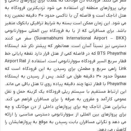
سفر می کنند. فرودگاه دن موئانگ که عمدتاً برای پروازهای داخلی و
برخی پروازهای منطقه ای استفاده می شود نزدیکترین فرودگاه به
هتل اناجک است و فاصله آن با تاکسی حدود ۴۰ دقیقه تخمین زده
می شود. این زمان ممکن است بسته به شرایط ترافیکی بانکوک متغیر
باشد. برای مسافرانی که از یا به فرودگاه بین المللی سووارنابومی
(Suvarnabhumi International Airport – BKK) سفر می کنند
دسترسی نیز نسبتاً آسان است. همانطور که پیشتر ذکر شد ایستگاه
BTS Phayathai که در فاصله کمی از هتل قرار دارد نقطه پایانی خط
قطار سریع السیر فرودگاه سووارنابومی است. استفاده از Airport Rail
Link راهی سریع و مطمئن برای رسیدن به این فرودگاه است که
معمولاً حدود ۳۰ دقیقه طول می کشد. پس از رسیدن به ایستگاه
Phayathai با قطار تنها چند دقیقه پیاده روی تا هتل باقی می ماند.
این ارتباط مستقیم با سیستم ریلی فرودگاه یک گزینه حمل و نقل
عمومی کارآمد و مقرون به صرفه را برای مسافران فراهم می کند.
بنابراین هتل اناجک چه برای پروازهای داخلی از دن موئانگ و چه
برای پروازهای بین المللی از سووارنابومی دسترسی مناسبی را ارائه
می دهد و نگرانی مسافران بابت رسیدن به موقع به پروازهایشان را
کاهش می دهد.