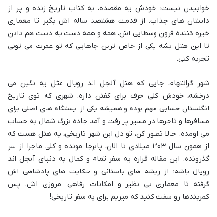
خوابیدن نیست؛ خودش یه مقصده، یه کتاب تاریخ زنده و پر از
داستان های جذاب. از قدمت هشتصد ساله اش بگیر تا معماری
خیره کننده قرون وسطایی اش، همه و همه دست به دست هم دادن
تا این هتل بشه یکی از خاص ترین جاهایی که تو عمرت می تونی
تجربه کنی.
شهر گرانتهام، جایی که هتل آنجل اند رویال مثل یه نگین می
درخشه، خودش کلی حرف برای گفتن داره. شهری که توی تاریخ
انگلستان حسابی مهم بوده و همیشه یکی از ایستگاه های اصلی برای
مسافرها و تاجرها در مسیر پر رفت و آمد جاده بزرگ شمال به حساب
می اومده. حالا تصور کن، تو دل این شهر تاریخی، یه هتل هست که
از همون سال ۱۲۰۳ میلادی تا الان، پابرجا مونده و کلی ماجرا از سر
گذرونده. این مقاله قراره یه سفر تمام و کمال به دنیای آنجل اند
رویال باشه؛ از ریشه های باستانی و حکایت های پادشاهی اش
گرفته تا معماری بی نظیر و امکانات رفاهی امروزی اش. پس
کمربندها رو سفت کنید که میریم برای یه سفر تاریخی!