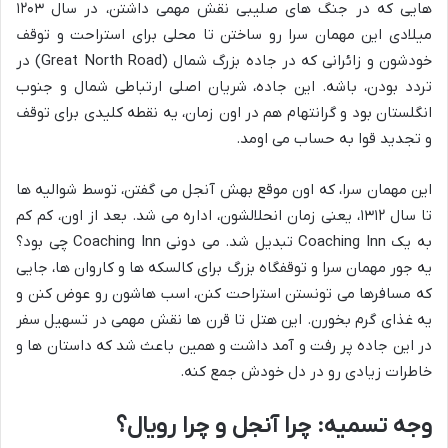
هایی که در جنگ های صلیبی نقش مهمی داشتن، در سال ۱۲۰۳
میلادی این مهمان سرا رو ساختن تا محلی برای استراحت و توقف
خودشون و زائرانی که در جاده بزرگ شمال (Great North Road) در
تردد بودن، باشه. این جاده، شریان اصلی ارتباطی شمال و جنوب
انگلستان بود و گرانتهام هم در اون زمان، یه نقطه کلیدی برای توقف
و تجدید قوا به حساب می اومد.
این مهمان سرا، که اون موقع بهش آنجل می گفتن، توسط شوالیه ها
تا سال ۱۳۱۲، یعنی زمان انحلالشون، اداره می شد. بعد از اون، کم کم
به یک Coaching Inn تبدیل شد. می دونی Coaching Inn چی بود؟
یه جور مهمان سرا و توقفگاه بزرگ برای کالسکه ها و کاروان ها، جایی
که مسافرها می تونستن استراحت کنن، اسب هاشون رو عوض کنن و
یه غذای گرم بخورن. این هتل تا قرن ها نقش مهمی در تسهیل سفر
در این جاده پر رفت و آمد داشت و همین باعث شد که داستان ها و
خاطرات زیادی رو در دل خودش جمع کنه.
وجه تسمیه: چرا آنجل و چرا رویال؟