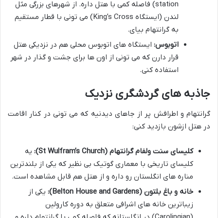
station) فاصله کمی با هتل داره. از شهرهای بزرگی مثل
لندن (ایستگاه King’s Cross) می تونی با قطار مستقیم
به گرانتهام بیای.
اتوبوس:
ایستگاه های اتوبوس محلی هم در نزدیکی هتل
قرار دارن که می تونی از اون ها برای جشت و گذار در شهر
استفاده کنی.
جاذبه های گردشگری نزدیک
گرانتهام و اطرافش پر از جاهای دیدنیه که می تونی در کنار اقامت
در هتل ازشون بازدید کنی:
کلیسای سنت ولفام گرانتهام (St Wulfram’s Church):
یه
کلیسای تاریخی با معماری گوتیک بی نظیر که یکی از بلندترین
مناره های انگلستان رو داره و از هتل هم قابل مشاهده است.
خانه و باغ بلتون (Belton House and Gardens):
یکی از
زیباترین خانه های اشرافی متعلق به دوره کارولین
(Carolingian) در انگلستانه که فاصله کمی با گرانتهام داره و