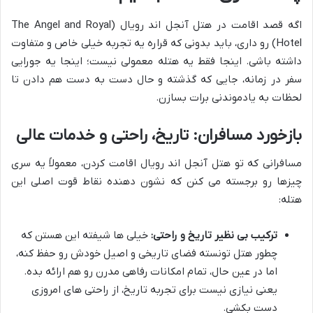
اگه قصد اقامت در هتل آنجل اند رویال (The Angel and Royal
Hotel) رو داری، باید بدونی که قراره یه تجربه خیلی خاص و متفاوت
داشته باشی. اینجا فقط یه هتله معمولی نیست؛ اینجا یه جورایی
سفر در زمانه، جایی که گذشته و حال دست به دست هم دادن تا
لحظات به یادموندنی برات بسازن.
بازخورد مسافران: تاریخ، راحتی و خدمات عالی
مسافرانی که تو هتل آنجل اند رویال اقامت کردن، معمولاً یه سری
چیزها رو برجسته می کنن که نشون دهنده نقاط قوت اصلی این
هتله:
ترکیب بی نظیر تاریخ و راحتی:
خیلی ها شیفته این هستن که
چطور هتل تونسته فضای تاریخی و اصیل خودش رو حفظ کنه،
اما در عین حال، تمام امکانات رفاهی مدرن رو هم ارائه بده.
یعنی نیازی نیست برای تجربه تاریخ، از راحتی های امروزی
دست بکشی.