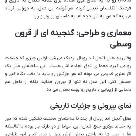
Hotel) رو به یه مکان فوق العاده برای علاقه مندان به تاریخ و
فرهنگ انگلستان تبدیل کرده. هر گوشه این هتل، یه جورایی فریاد
می زنه که من یه تاریخچه ام، یه داستان پر رمز و راز.
معماری و طراحی: گنجینه ای از قرون
وسطی
وقتی به هتل آنجل اند رویال نزدیک می شی، اولین چیزی که چشمت
رو می گیره، معماری فوق العاده اش هست. این ساختمان مثل یک
اثر هنری قدیمی می مونه که هر جزئش رو باید با دقت نگاه کنی و
حسش کنی. این هتل نه تنها از بیرون جذابه، بلکه از داخل هم
دنیایی از زیبایی و تاریخ رو بهت نشون می ده.
نمای بیرونی و جزئیات تاریخی
هتل آنجل اند رویال از چند تا ساختمان مختلف تشکیل شده که دور
یه حیاط مرکزی جمع شدن. این حیاط از دو طرف باز بوده تا کالسکه
ها و اسب ها به راحتی بتونن ازش عبور و مرور کنن. این طراحی،