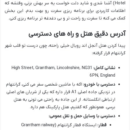
Hotel) آشنا شدی و شاید دلت خواست یه سر بهش بزنی، وقتشه که
اطلاعات کاربردی برای برنامه ریزی سفرت رو بهت بدم. این بخش
کمک می کنه تا سفرت رو راحت تر و بی دغدغه تر برنامه ریزی کنی.
آدرس دقیق هتل و راه های دسترسی
پیدا کردن هتل آنجل اند رویال خیلی راحته، چون درست تو قلب شهر
گرانتهام قرار گرفته:
نشانی کامل:
High Street, Grantham, Lincolnshire, NG31
6PN, England
دسترسی با خودرو:
اگه با ماشین شخصی سفر می کنی، گرانتهام
در نزدیکی جاده اصلی A1 قرار داره که یکی از شریان های اصلی
ارتباطی انگلستانه. از این جاده به راحتی می تونی به هتل
برسی. همونطور که گفتیم، هتل پارکینگ هم داره.
دسترسی با وسایل حمل و نقل عمومی:
قطار:
ایستگاه قطار گرانتهام (Grantham railway