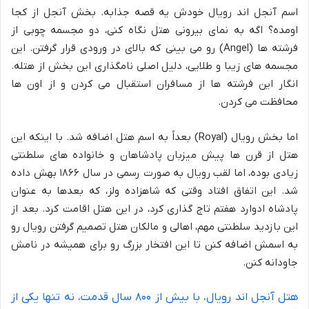
اسم آنجل اند رویال خودش یه قصه جذابه. بخش آنجل از کجا
اومده؟ اگه به نمای بیرونی هتل نگاه کنی، دو مجسمه چوبی از
فرشته ها (Angel) رو می بینی که بالای در ورودی قرار گرفتن. این
مجسمه های زیبا و طلایی، دلیل اصلی نامگذاری این بخش از هتله.
انگار این فرشته ها از مسافران استقبال می کردن و از اون ها
محافظت می کردن.
اما بخش رویال (Royal) بعداً به اسم هتل اضافه شد. با اینکه این
هتل از قرن ها پیش میزبان پادشاهان و خانواده های سلطنتی
زیادی بوده، اما لقب رویال به صورت رسمی در سال ۱۸۶۶ بهش داده
شد. این اتفاق افتاد وقتی که شاهزاده ولز، که بعدها به عنوان
پادشاه ادوارد هفتم تاج گذاری کرد، در این هتل اقامت کرد. بعد از
این بازدید سلطنتی مهم، اهالی و مالکان هتل تصمیم گرفتن رویال رو
به اسمش اضافه کنن تا این افتخار بزرگ رو برای همیشه در نامش
جاودانه کنن.
هتل آنجل اند رویال، با بیش از ۸۰۰ سال قدمت، نه تنها یکی از