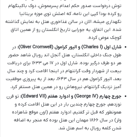
توش درخواست صدور حکم اعدام پسرعموش، دوک باکینگهام
رو کرده بود! کپی این نامه، که اصلش توی موزه بریتانیا
نگهداری میشه، الان در سالن غذاخوری هتل به نمایش گذاشته
شده. این اتفاق، یه جورایی تاریخ انگلستان رو از همین اتاق
کوچک عوض کرده.
شارل اول (Charles I) و الیور کرامول (Oliver Cromwell):
در
طول جنگ داخلی انگلستان، هتل آنجل اند رویال شاهد حضور
هر دو طرف درگیر بوده. شارل اول در ۱۷ می ۱۶۳۳ برای دریافت
بیعت از شهردار وقت گرانتهام در اینجا اقامت کرد و چند سال
بعد، الیور کرامول هم در سال ۱۶۴۳، بعد از یه پیروزی موفقیت
آمیز نزدیک گرانتهام، نیروهاش رو در همین هتل مستقر کرد.
جورج چهارم (George IV) و ادوارد هفتم (Edward VII):
تو قرن
نوزدهم، جورج چهارم چندین بار در این هتل اقامت کرده و
همونطور که قبل تر گفتیم، ادوارد هفتم (اون موقع شاهزاده
ولز) در سال ۱۸۶۶ مهمان این هتل بوده که منجر به اضافه
شدن کلمه رویال به اسم هتل شد.