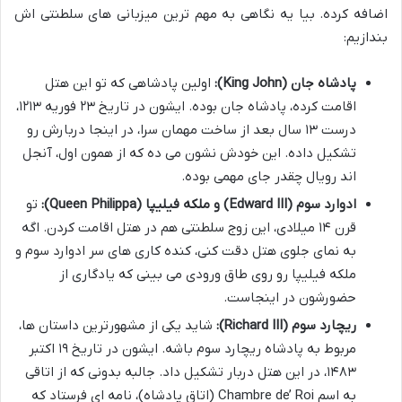
اضافه کرده. بیا یه نگاهی به مهم ترین میزبانی های سلطنتی اش
بندازیم:
پادشاه جان (King John):
اولین پادشاهی که تو این هتل
اقامت کرده، پادشاه جان بوده. ایشون در تاریخ ۲۳ فوریه ۱۲۱۳،
درست ۱۳ سال بعد از ساخت مهمان سرا، در اینجا دربارش رو
تشکیل داده. این خودش نشون می ده که از همون اول، آنجل
اند رویال چقدر جای مهمی بوده.
ادوارد سوم (Edward III) و ملکه فیلیپا (Queen Philippa):
تو
قرن ۱۴ میلادی، این زوج سلطنتی هم در هتل اقامت کردن. اگه
به نمای جلوی هتل دقت کنی، کنده کاری های سر ادوارد سوم و
ملکه فیلیپا رو روی طاق ورودی می بینی که یادگاری از
حضورشون در اینجاست.
ریچارد سوم (Richard III):
شاید یکی از مشهورترین داستان ها،
مربوط به پادشاه ریچارد سوم باشه. ایشون در تاریخ ۱۹ اکتبر
۱۴۸۳، در این هتل دربار تشکیل داد. جالبه بدونی که از اتاقی
به اسم Chambre de’ Roi (اتاق پادشاه)، نامه ای فرستاد که