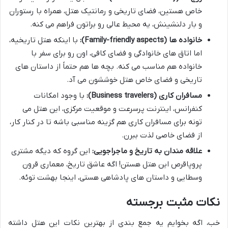
خاص هستین، فضای تاریخی و رمانتیک هتل، همراه با رستوران
و بار دلنشینش، یه محیط عالی رو براتون فراهم می کنه.
خانواده ها (Family-friendly aspects):
با اینکه هتل تاریخیه،
اما اتاق های خانوادگی و فضای کافی، اون رو برای سفر با
خانواده هم مناسب می کنه. بچه ها هم حتماً از داستان های
تاریخی و فضای خاص هتل خوششون می آد.
مسافران کاری (Business travelers):
با وجود امکانات
کنفرانس، اینترنت پرسرعت و موقعیت مرکزی، این هتل می
تونه برای مسافران کاری هم گزینه مناسبی باشه تا در کنار کار،
از فضای خاصی لذت ببرن.
علاقه مندان به تاریخ و ماجراجویی:
این گروه که دیگه مشتری
پروپاقرص این هتل هستن! اگه عاشق تاریخ، معماری قرون
وسطایی و داستان های پادشاهی هستی، اینجا بهشت توئه.
نکات مثبت برجسته
خب، اگه بخوایم یه جمع بندی از بهترین نکات این هتل داشته