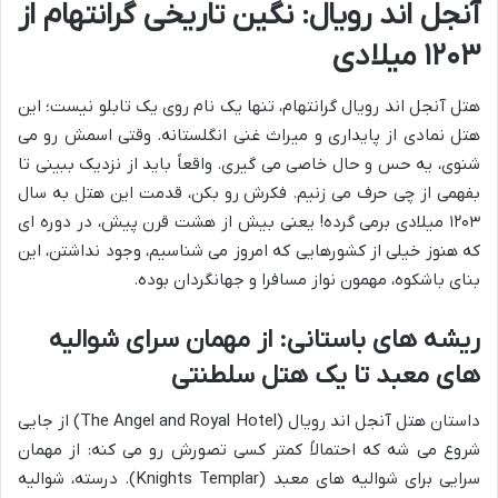
آنجل اند رویال: نگین تاریخی گرانتهام از
۱۲۰۳ میلادی
هتل آنجل اند رویال گرانتهام، تنها یک نام روی یک تابلو نیست؛ این
هتل نمادی از پایداری و میراث غنی انگلستانه. وقتی اسمش رو می
شنوی، یه حس و حال خاصی می گیری. واقعاً باید از نزدیک ببینی تا
بفهمی از چی حرف می زنیم. فکرش رو بکن، قدمت این هتل به سال
۱۲۰۳ میلادی برمی گرده! یعنی بیش از هشت قرن پیش، در دوره ای
که هنوز خیلی از کشورهایی که امروز می شناسیم، وجود نداشتن، این
بنای باشکوه، مهمون نواز مسافرا و جهانگردان بوده.
ریشه های باستانی: از مهمان سرای شوالیه
های معبد تا یک هتل سلطنتی
داستان هتل آنجل اند رویال (The Angel and Royal Hotel) از جایی
شروع می شه که احتمالاً کمتر کسی تصورش رو می کنه: از مهمان
سرایی برای شوالیه های معبد (Knights Templar). درسته، شوالیه