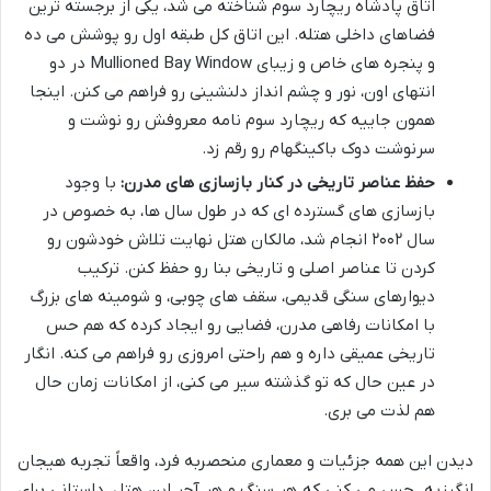
اتاق پادشاه ریچارد سوم شناخته می شد، یکی از برجسته ترین
فضاهای داخلی هتله. این اتاق کل طبقه اول رو پوشش می ده
و پنجره های خاص و زیبای Mullioned Bay Window در دو
انتهای اون، نور و چشم انداز دلنشینی رو فراهم می کنن. اینجا
همون جاییه که ریچارد سوم نامه معروفش رو نوشت و
سرنوشت دوک باکینگهام رو رقم زد.
حفظ عناصر تاریخی در کنار بازسازی های مدرن:
با وجود
بازسازی های گسترده ای که در طول سال ها، به خصوص در
سال ۲۰۰۲ انجام شد، مالکان هتل نهایت تلاش خودشون رو
کردن تا عناصر اصلی و تاریخی بنا رو حفظ کنن. ترکیب
دیوارهای سنگی قدیمی، سقف های چوبی، و شومینه های بزرگ
با امکانات رفاهی مدرن، فضایی رو ایجاد کرده که هم حس
تاریخی عمیقی داره و هم راحتی امروزی رو فراهم می کنه. انگار
در عین حال که تو گذشته سیر می کنی، از امکانات زمان حال
هم لذت می بری.
دیدن این همه جزئیات و معماری منحصربه فرد، واقعاً تجربه هیجان
انگیزیه. حس می کنی که هر سنگ و هر آجر این هتل، داستانی برای