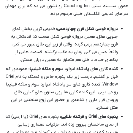
همون سیستم سنتی Coaching Inn رو نشون می ده که برای مهمان
سراهای قدیمی انگلستان خیلی مرسوم بوده.
دروازه قوسی شکل قرن چهاردهمی:
قدیمی ترین بخش نمای
جلویی هتل، همین دروازه قوسی شکل هست که قدمتش به
قرن چهاردهم برمی گرده. وقتی از زیر این طاق عبور می کنی،
واقعاً حس می کنی زمان به عقب برگشته. قسمت هایی از
بناهای حیاط داخلی هم متعلق به همین دوران هستن.
کنده کاری های پادشاه ادوارد سوم و ملکه فیلیپا:
همونطور که
قبل تر گفتیم، درست زیر یک پنجره خاص و قشنگ به نام Oriel
Window، کنده کاری های سر پادشاه ادوارد سوم و ملکه فیلیپا
رو می بینی. این کنده کاری ها روی ستون های کناری طاق
ورودی قرار دارن و شاهدی بر حضور این زوج سلطنتی در این
هتل هستن.
پنجره های Oriel و فرشته طلایی:
پنجره های Oriel (یا ارسی) که
از نمای ساختمان بیرون زده اند، جزئیات معماری زیبایی
هستند که نور طبیعی رو به داخل می آوردند و جلوه خاصی به