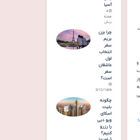
آسیا
4
هفته
پیش
.
چرا بزن
بریم
سفر
انتخاب
اول
و
عاشقان
ت
سفر
است؟
ز
ه
03/12/1404
ی
چگونه
بلیت
اسکای
.
ویو دبی
را رزرو
کنیم؟
(راهنما