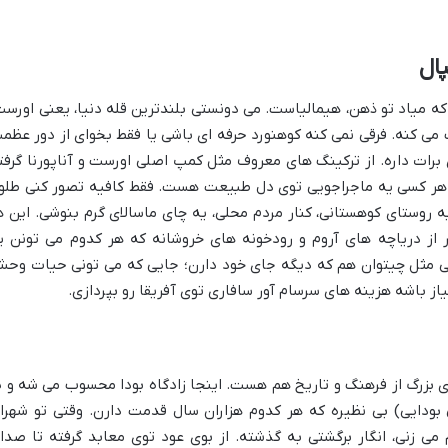
ال
که میاد تو ذهن، هیمالیاست. می دونستی بلندترین قله دنیا، یعنی اورست
می کنه. فرقی نمی کنه کوهنورد حرفه ای باشی یا فقط بخوای از دور عظم
 برات داره. از ترکینگ های معروف مثل کمپ اصلی اورست و آناپورنا گرفت
رای هر کسی یه ماجراجویی توی دل طبیعت هست. فقط کافیه تصور کنی طلو
یه روستای کوهستانی، کنار مردم محلی، یه چای ماسالای گرم بنوشی. این ه
 از دریاچه های آروم و رودخونه های خروشانه که هر کدوم می تونن ی
لی مثل چیتوان هم که دیگه جای خود دارن؛ جایی که می تونی حیات وح
نیاز باشه هزینه های سرسام آور سافاری توی آفریقا رو بپردازی.
 بزرگ از فرهنگ و تاریخ هم هست. اینجا زادگاه بودا محسوب می شه و پ
ی بودایی) بی نظیره که هر کدوم هزاران سال قدمت دارن. وقتی تو شهرا
م می زنی، انگار برگشتی به گذشته. از بوی عود توی معابد گرفته تا صدا