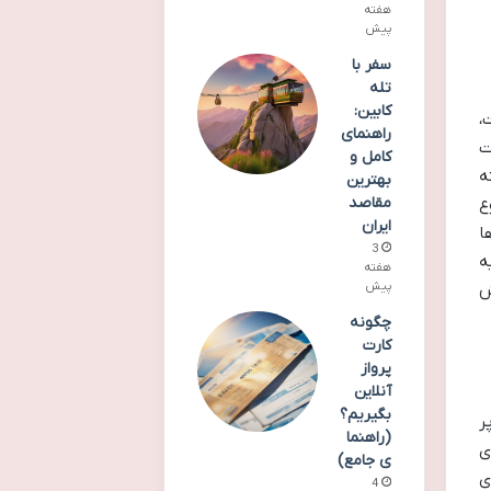
هفته
پیش
سفر با
تله
کابین:
،
راهنمای
ت
کامل و
ه
بهترین
مقاصد
ع
ایران
ا
3
ه
هفته
پیش
ش
چگونه
کارت
پرواز
آنلاین
بگیریم؟
ر
(راهنما
ی
ی جامع)
ی
4