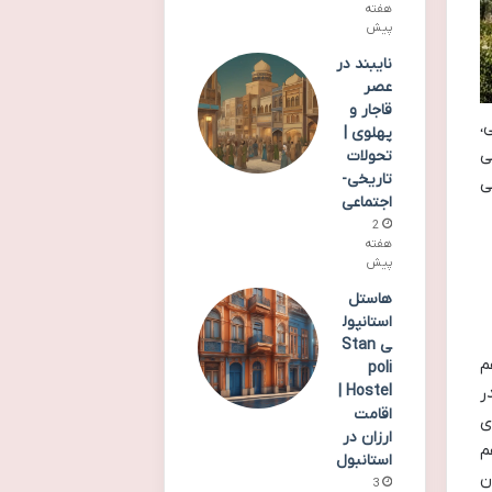
هفته
پیش
نایبند در
عصر
قاجار و
،
پهلوی |
ی
تحولات
تاریخی-
ی
اجتماعی
2
هفته
پیش
هاستل
استانپول
ی Stan
م
poli
Hostel |
ر
اقامت
ی
ارزان در
م
استانبول
ن
3