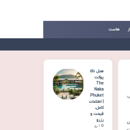
ز
هاست
هتل ناکا
پوکت
The
Naka
Phuket
| اطلاعات
کامل،
قیمت و
رزرو
ن
1 روز
ت