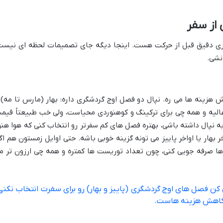
از سفر
 ریزی دقیق قبل از حرکت هست. اینجا دیگه جای تصمیمات لحظه ای نیست
 نشی.
 هزینه ها می ره. نپال دو فصل اوج گردشگری داره: بهار (مارس تا مه) 
وا عالیه و همه چی برای ترکینگ و کوهنوردی محیاست، ولی خب طبیعتاً قیم
 به نپال داشته باشی، بهتره فصل های کم سفرتر رو انتخاب کنی که هوا هنو
ر بهار یا اواخر پاییز می تونه گزینه خوبی باشه. حتی اوایل زمستون هم اگ
ها صرفه جویی کنی، چون تعداد توریست ها کمتره و همه چی ارزون تر م
کن فصل های اوج گردشگری (پاییز و بهار) رو برای سفرت انتخاب نکنی
رای کاهش هزینه هاست.