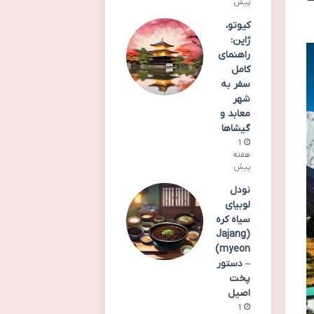
پیش
کیوتو،
ژاپن:
راهنمای
کامل
سفر به
شهر
معابد و
گیشاها
1
هفته
پیش
نودل
لوبیای
سیاه کره
(Jajang
myeon)
– دستور
پخت
اصیل
1