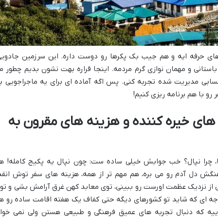
ی حرفه ایه و هم جیب بک پکرها رو دوست داره. این سرزمین جادویی
 باستانی و مهمان نوازی گرم مردمه. اینجا قراره بهت نشون بدیم چطور م
 حسابی مدیریت شده تجربه کنی. پس اگه آماده ای برای یه ماجراجویی ب
 رو با هم برنامه ریزی کنیم!
یی های خیره کننده و هزینه های مقرون به
، چرا نپال؟ خب جوابش خیلی ساده ست: چون نپال یه پکیج کامله! ه
ش دل آدم رو می بره، هم مهم تر از همه، هزینه های سفر توش انقد
ی از نزدیک عظمت اورست رو ببینی، توی معابد کهن غرق آرامش بشی و تو
ودجه ای که شاید تو کشورهای دیگه حتی کفاف یک هفته اقامت ساده رو ه
ییه که دنبال تجربه های عمیق فرهنگی و طبیعی هستن ولی نمی خوا