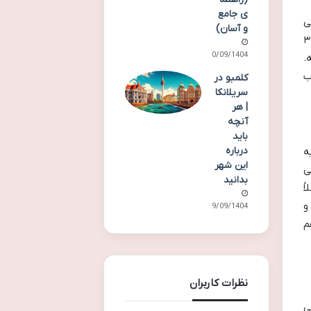
ی جامع
ی
و آسان)
ودگاهی) اقدام کنی. هزینه ویزای فرودگاهی برای اقامت ۱۵ روزه حدوداً ۳۰
30/09/1404
ه.
ب
کلمبو در
سریلانکا
| هر
آنچه
باید
درباره
یه
این شهر
ی
بدانید
ً
و
29/09/1404
م
نظرات کاربران
ی