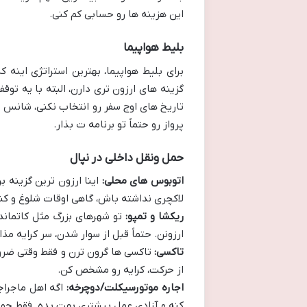
این هزینه ها رو حسابی کم کنی.
بلیط هواپیما
برای بلیط هواپیما، بهترین استراتژی اینه که
گزینه های ارزون تری دارن، البته با یه توق
تاریخ های اوج سفر رو انتخاب نکنی، شانس
پرواز رو حتماً تو برنامه ت بذار.
حمل ونقل داخلی در نپال
اتوبوس های محلی:
اینا ارزون ترین گزینه 
لاکچری نداشته باش، گاهی اوقات شلوغ و کند
ریکشا و تمپو:
تو شهرهای بزرگ مثل کاتماند
ارزونن. حتماً قبل از سوار شدن، سر کرایه مذا
تاکسی:
تاکسی ها گرون ترن و فقط وقتی ضروری
از حرکت، کرایه رو مشخص کن.
اجاره موتورسیکلت/دوچرخه:
اگه اهل ماجراج
کنه و آزادی عمل بیشتری بهت بده. فقط حوا