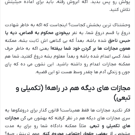
پولش رو پس بدید. اگه آبروش رفته، باید برای اعاده حیثیتش
تلاش کنید.
وحشتناک ترین بخشش کجاست؟ اینجاست که اگه به خاطر شهادت
دروغ یا قسم دروغ شما، یه نفر
بیخودی محکوم به قصاص، دیه یا
حبس ناحق
شده باشه، بعداً که بی گناهی اش ثابت بشه، ممکنه
همون مجازات ها بر گردن خود شما بیفته!
یعنی اگه به خاطر حرف
شما، کسی اعدام شده باشه و بعداً معلوم بشه دروغ گفتید، شما هم
ممکنه مجازات اعدام رو داشته باشید. این نشون می ده که پای
جون و زندگی آدم ها چقدر وسط هست تو این قضیه.
مجازات های دیگه هم در راهه! (تکمیلی و
تبعی)
فکر نکنید مجازات ها فقط همیناست! قانون گذار برای دروغگوها یه
سری مجازات های دیگه هم در نظر گرفته که بهشون می گن
مجازات
های تکمیلی و تبعی
. مثلاً ممکنه دادگاه شما رو برای یه مدت
مشخص،
از بعضی حقوق اجتماعی محروم کنه
. مهم ترینش چیه؟