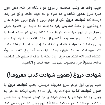
خیلی وقت ها وقتی صحبت از دروغ تو دادگاه می شه، ذهن مون
میره سراغ همون شاهدی که میاد و یه حرف خلاف واقع می زنه.
درسته که
شهادت دروغ
یکی از مهم ترین و رایج ترین نمونه های
دروغگویی تو دادگاهه، ولی باید بدونیم که دایره این قضیه خیلی
وسیع تر از این حرفاست. دروغ تو دادگاه یعنی هر حرف، ادعا یا
گزارشی که از روی عمد و با آگاهی از اینکه واقعیت نداره، تو فضای
رسمی دادگاه یا مراجع قضایی دیگه، به زبان بیاد یا نوشته بشه.
نکته مهم اینجاست که فرق داره که طرف «عمداً» دروغ بگه یا «سهواً»
اشتباه کنه. اگه اشتباهی حرفی زده بشه یا طرف از چیزی خبر نداشته
باشه، معمولاً جرم محسوب نمی شه. مهم نیت و آگاهیه.
شهادت دروغ (همون شهادت کذب معروف!)
خب، بیاین اول بریم سراغ معروف ترینش، یعنی
شهادت دروغ
یا
همون
شهادت کذب
. شهادت به زبان ساده یعنی اینکه یه نفر، یه
چیزی رو که خودش با چشم دیده یا با گوش شنیده یا کلاً حس
کرده، برای دادگاه تعریف کنه. حالا اگه این چیزی که تعریف می کنه،