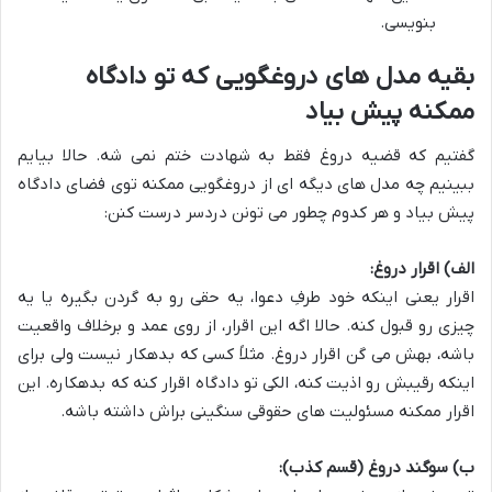
بنویسی.
بقیه مدل های دروغگویی که تو دادگاه
ممکنه پیش بیاد
گفتیم که قضیه دروغ فقط به شهادت ختم نمی شه. حالا بیایم
ببینیم چه مدل های دیگه ای از دروغگویی ممکنه توی فضای دادگاه
پیش بیاد و هر کدوم چطور می تونن دردسر درست کنن:
الف) اقرار دروغ:
اقرار یعنی اینکه خود طرفِ دعوا، یه حقی رو به گردن بگیره یا یه
چیزی رو قبول کنه. حالا اگه این اقرار، از روی عمد و برخلاف واقعیت
باشه، بهش می گن اقرار دروغ. مثلاً کسی که بدهکار نیست ولی برای
اینکه رقیبش رو اذیت کنه، الکی تو دادگاه اقرار کنه که بدهکاره. این
اقرار ممکنه مسئولیت های حقوقی سنگینی براش داشته باشه.
ب) سوگند دروغ (قسم کذب):