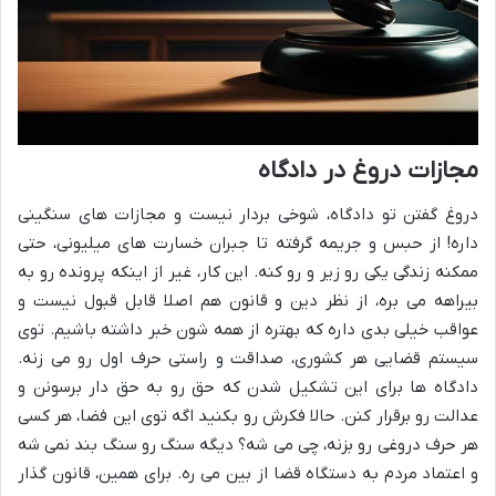
مجازات دروغ در دادگاه
دروغ گفتن تو دادگاه، شوخی بردار نیست و مجازات های سنگینی
داره! از حبس و جریمه گرفته تا جبران خسارت های میلیونی، حتی
ممکنه زندگی یکی رو زیر و رو کنه. این کار، غیر از اینکه پرونده رو به
بیراهه می بره، از نظر دین و قانون هم اصلا قابل قبول نیست و
عواقب خیلی بدی داره که بهتره از همه شون خبر داشته باشیم. توی
سیستم قضایی هر کشوری، صداقت و راستی حرف اول رو می زنه.
دادگاه ها برای این تشکیل شدن که حق رو به حق دار برسونن و
عدالت رو برقرار کنن. حالا فکرش رو بکنید اگه توی این فضا، هر کسی
هر حرف دروغی رو بزنه، چی می شه؟ دیگه سنگ رو سنگ بند نمی شه
و اعتماد مردم به دستگاه قضا از بین می ره. برای همین، قانون گذار