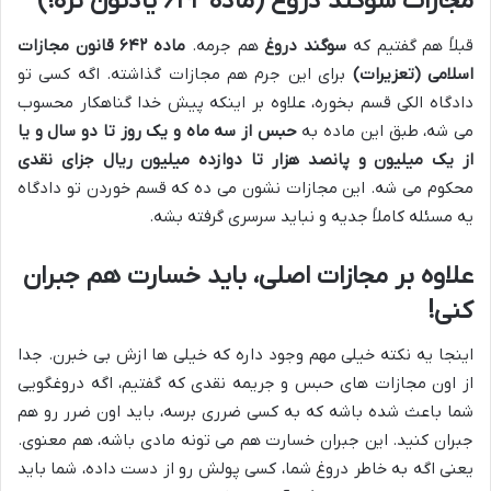
مجازات سوگند دروغ (ماده ۶۴۲ یادتون نره!)
قبلاً هم گفتیم که
سوگند دروغ
هم جرمه.
ماده ۶۴۲ قانون مجازات
اسلامی (تعزیرات)
برای این جرم هم مجازات گذاشته. اگه کسی تو
دادگاه الکی قسم بخوره، علاوه بر اینکه پیش خدا گناهکار محسوب
می شه، طبق این ماده به
حبس از سه ماه و یک روز تا دو سال و یا
از یک میلیون و پانصد هزار تا دوازده میلیون ریال جزای نقدی
محکوم می شه. این مجازات نشون می ده که قسم خوردن تو دادگاه
یه مسئله کاملاً جدیه و نباید سرسری گرفته بشه.
علاوه بر مجازات اصلی، باید خسارت هم جبران
کنی!
اینجا یه نکته خیلی مهم وجود داره که خیلی ها ازش بی خبرن. جدا
از اون مجازات های حبس و جریمه نقدی که گفتیم، اگه دروغگویی
شما باعث شده باشه که به کسی ضرری برسه، باید اون ضرر رو هم
جبران کنید. این جبران خسارت هم می تونه مادی باشه، هم معنوی.
یعنی اگه به خاطر دروغ شما، کسی پولش رو از دست داده، شما باید