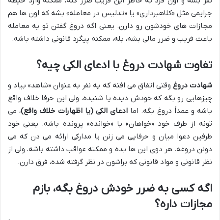
نفر بشه و اون فرد به خاطر این فریب ضرر کنه، ممکنه وارد حیطه
جرایمی مثل «کلاهبرداری» یا «تدلیس در معامله» بشه که اون ها هم
مجازات های خودشون رو دارن. یعنی اگه دروغ گفتن تو یه معامله
باعث فریب و ضرر مالی بشه، بله، ممکنه پیگرد قانونی داشته باشه.
تفاوت شهادت دروغ با ادعای الکی چیه؟
شهادت دروغ
وقتی اتفاق می افته که یه نفر به عنوان «شاهد» بیاد و
چیزهایی رو بگه که خودش دیده یا شنیده، ولی این حرفا خلاف واقع
باشه و عمداً دروغ بگه. اما
ادعای الکی (یا اظهارات خلاف واقع)
، می
تونه از طرف خود «خواهان» یا «خوانده» پرونده باشه. یعنی خود
طرفین دعوا میان و حرفایی می زنن یا مدارکی ارائه می دن که می
دونن دروغه. هر دوی این ها بده و ممکنه عواقب داشته باشه، ولی از
نظر قانونی و مواد قانونی که براشون در نظر گرفته شده، فرق دارن.
اگه کسی به ضرر خودش دروغ بگه، بازم
مجازات داره؟