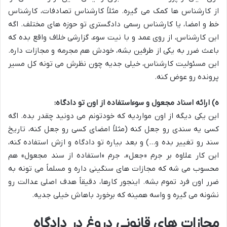
از کارشناس ها کمک می گیره. مثلاً کارشناس تصادفات، کارشناس
خط و امضا، یا کارشناس رسمی دادگستری تو حوزه های مختلف. اگه
این کارشناس، از روی عمد و با نیت سوء، گزارشی خلاف واقع بده که
باعث ضرر به یکی از طرفین بشه، خودش هم مجرمه و مجازات داره.
این مسئولیت کارشناس، خیلی جدیه چون نظرش می تونه کل مسیر
پرونده رو عوض کنه.
ه) ارائه اسناد مجعول و سوءاستفاده از اون تو دادگاه:
این یکی دیگه از اون مواردیه که خودتونم می دونید چقدر بده. اگه
کسی یه سندی رو جعل کنه (مثلاً امضای کسی رو جعل کنه، تاریخ
سند رو تغییر بده و…) و بعد بیاره تو دادگاه و ازش استفاده کنه،
این کار علاوه بر جرم «جعل»، جرم «استفاده از سند مجعول» هم
محسوب می شه که مجازات های سنگینی داره و مسلماً می تونه به
ضرر اون فرد تموم بشه. اینجور کارها، دقیقاً هدف اصلی عدالت رو
نشونه می گیره و واسه همینه که برخورد باهاش خیلی جدیه.
مجازات های قانونی دروغ در دادگاه