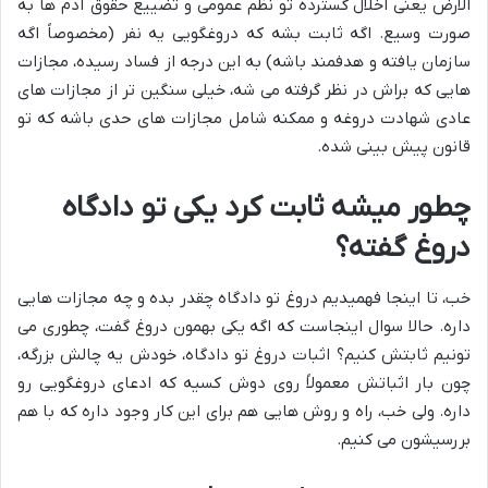
الارض یعنی اخلال گسترده تو نظم عمومی و تضییع حقوق آدم ها به
صورت وسیع. اگه ثابت بشه که دروغگویی یه نفر (مخصوصاً اگه
سازمان یافته و هدفمند باشه) به این درجه از فساد رسیده، مجازات
هایی که براش در نظر گرفته می شه، خیلی سنگین تر از مجازات های
عادی شهادت دروغه و ممکنه شامل مجازات های حدی باشه که تو
قانون پیش بینی شده.
چطور میشه ثابت کرد یکی تو دادگاه
دروغ گفته؟
خب، تا اینجا فهمیدیم دروغ تو دادگاه چقدر بده و چه مجازات هایی
داره. حالا سوال اینجاست که اگه یکی بهمون دروغ گفت، چطوری می
تونیم ثابتش کنیم؟ اثبات دروغ تو دادگاه، خودش یه چالش بزرگه،
چون بار اثباتش معمولاً روی دوش کسیه که ادعای دروغگویی رو
داره. ولی خب، راه و روش هایی هم برای این کار وجود داره که با هم
بررسیشون می کنیم.