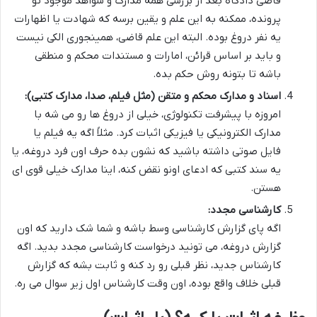
قاضی دادگاه بعد از بررسی همه مدارک و شواهد موجود تو
پرونده، ممکنه به این علم و یقین برسه که شهادت یا اظهارات
یه نفر دروغ بوده. البته این علم قاضی، همینجوری الکی نیست
و باید بر اساس قرائن، امارات و مستندات محکم و منطقی
باشه تا بتونه روش حکم بده.
اسناد و مدارک محکم و متقن (مثل فیلم، صدا، مدارک کتبی):
امروزه با پیشرفت تکنولوژی، خیلی از دروغ ها رو می شه با
مدارک الکترونیکی یا فیزیکی اثبات کرد. مثلاً اگه یه فیلم یا
فایل صوتی داشته باشید که نشون بده حرف اون فرد دروغه، یا
یه سند کتبی که ادعای اونو نقض کنه، اینا مدارک خیلی قوی ای
هستن.
کارشناسی مجدد:
اگه پای گزارش کارشناسی وسط باشه و شما شک دارید که اون
گزارش دروغه، می تونید درخواست کارشناسی مجدد بدید. اگه
کارشناس جدید، نظر قبلی رو رد کنه و ثابت بشه که گزارش
قبلی خلاف واقع بوده، اون وقت کارشناس اول زیر سوال می ره.