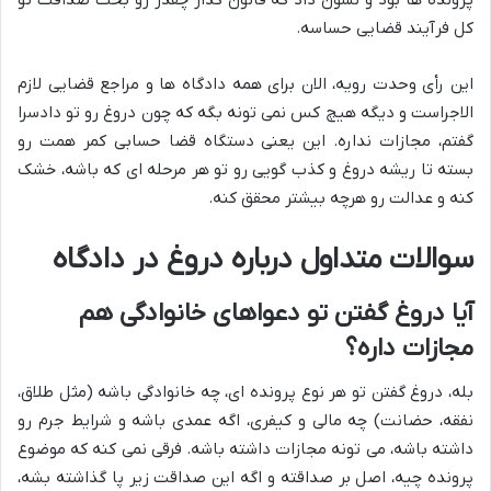
پرونده ها بود و نشون داد که قانون گذار چقدر رو بحث صداقت تو
کل فرآیند قضایی حساسه.
این رأی وحدت رویه، الان برای همه دادگاه ها و مراجع قضایی لازم
الاجراست و دیگه هیچ کس نمی تونه بگه که چون دروغ رو تو دادسرا
گفتم، مجازات نداره. این یعنی دستگاه قضا حسابی کمر همت رو
بسته تا ریشه دروغ و کذب گویی رو تو هر مرحله ای که باشه، خشک
کنه و عدالت رو هرچه بیشتر محقق کنه.
سوالات متداول درباره دروغ در دادگاه
آیا دروغ گفتن تو دعواهای خانوادگی هم
مجازات داره؟
بله، دروغ گفتن تو هر نوع پرونده ای، چه خانوادگی باشه (مثل طلاق،
نفقه، حضانت) چه مالی و کیفری، اگه عمدی باشه و شرایط جرم رو
داشته باشه، می تونه مجازات داشته باشه. فرقی نمی کنه که موضوع
پرونده چیه، اصل بر صداقته و اگه این صداقت زیر پا گذاشته بشه،