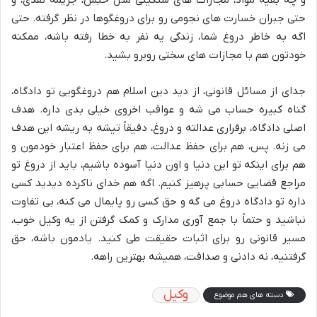
حتی جبران خسارت های نجومی رو برای دروغگوها در نظر گرفته. حتی
اگه به خاطر دروغ شما، زندگی یه نفر به خطا رفته باشه، ممکنه
خودتون هم با مجازات های سختی روبرو بشید.
جدای از مسائل قانونی، از دید دین اسلام هم دروغگویی تو دادگاه،
گناه کبیره حساب می شه و عواقب اخروی خیلی بدی داره. هدف
اصلی دادگاه، برقراری عدالته و دروغ، دقیقاً تیشه به ریشه این هدف
می زنه. پس، هم برای حفظ عدالت، هم برای حفظ اعتبار خودمون و
هم برای اینکه تو این دنیا و اون دنیا آسوده باشیم، باید از دروغ تو
مراجع قضایی حسابی پرهیز کنیم. اگه هم خدای ناکرده دیدید کسی
داره تو دادگاه دروغ می گه و حق کسی رو پایمال می کنه، بی تفاوت
نباشید و حتماً با جمع آوری مدارک و کمک گرفتن از یه وکیل خوب،
مسیر قانونی رو برای اثبات حقیقت طی کنید. یادمون باشه، حق
گرفتنیه، نه دادنی و صداقت، همیشه بهترین راهه.
وکیل
دسته های هم موضوع