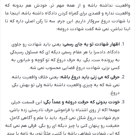
واقعیت نداشته باشه و از همه مهم تر، خودش هم بدونه که
واقعیت نداره و قصدی برای گمراه کردن دادگاه داشته باشه، اینجا ما
با شهادت دروغ سروکار داریم. این جرم، سه تا رکن اصلی داره که تا
اینا نباشن، نمی شه گفت شهادت دروغه:
اظهار شهادت تو یه جای رسمی:
یعنی باید شهادت رو جلوی
دادگاه، دادسرا یا هر مقام رسمی دیگه ای که مسئول رسیدگی
به پرونده ست، بگی. یه حرف دروغ که تو کوچه و خیابون به
کسی بزنی، شهادت دروغ قضایی محسوب نمی شه.
حرفی که می زنی باید دروغ باشه:
یعنی خلاف واقعیت باشه.
نمی شه که یه چیزی واقعیت داشته باشه ولی تو بهش بگی
دروغ.
خودت بدونی که حرفت دروغه و عمداً بگی:
این قسمت خیلی
مهمه! اگه از روی اشتباه یا فراموشی حرف نادرستی زده باشی،
جرم شهادت دروغ شکل نمی گیره. باید با علم و آگاهی کامل،
حقیقت رو پنهان کنی یا چیز دیگه ای رو بگی. فرقی هم نمی کنه
که این شهادت شفاهی باشه یا کتبی، مثلاً توی یه نامه یا سند