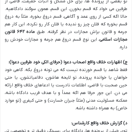
تو بعضی از پرونده ها، برای حل مشکل و اثبات حقیقت، قاضی از
طرفین می خواد که قسم بخورن. این قسم، همون سوگند دادگاهیه.
حالا اگه کسی از روی عمد و آگاهی، قسم دروغ بخوره، مثلاً به دروغ
قسم بخوره که فلان چیز رو ندیده یا فلان کار رو نکرده، این کار هم
جرمه و قانون براش مجازات در نظر گرفته. طبق
ماده ۶۴۲ قانون
مجازات اسلامی
، این نوع قسم دروغ هم جرمه و مجازات خودش رو
داره.
ج) اظهارات خلاف واقع اصحاب دعوا (حرفای الکی خود طرفین دعوا):
فقط شاهد یا قسم خورنده نیست که می تونه دروغ بگه. گاهی خود
خواهان یا خوانده پرونده، تو لایحه هاشون، دفاعیاتشون، یا حتی
حین صحبت با قاضی، اطلاعات نادرست یا ادعاهای خلاف واقع ارائه
می دن. این جور حرفا هم اگه عمداً و با هدف فریب دادگاه باشه،
ممکنه مسئولیت مدنی (مثلاً جبران خسارت) و حتی کیفری (تو موارد
خاص) به همراه داشته باشه.
د) گزارش خلاف واقع کارشناس:
توی خیلی از پرونده ها، دادگاه برای رسیدگی دقیق تر و تخصصی تر،