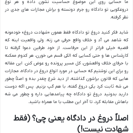
ما حسابی روی این موضوع حساسیت نشون داده و هر نوع
دروغگویی تو دادگاه رو جرم دونسته و براش مجازات های جدی در
نظر گرفته.
شاید فکر کنید دروغ تو دادگاه فقط همون «شهادت دروغ» خودمونه
که شاهد می آد و خلاف واقع حرفی می زنه. ولی واقعیت اینه که
قضیه خیلی فراتر از این حرفاست. از خود طرفین دعوا گرفته تا
کارشناس ها و حتی کسایی که الکی قسم می خورن، هر کدوم ممکنه
با حرفای خلاف واقعشون، کل مسیر پرونده رو عوض کنن. این مقاله
رو برای این نوشتیم که حسابی در مورد انواع دروغ در دادگاه، مجازات
هایی که قانون براشون گذاشته، از دید شرع چقدر بده و اصلاً چطور
می شه ثابت کرد یکی دروغ گفته، با هم گپ بزنیم. پس اگه دوست
دارید بدونید دروغ تو دادگاه چه پیامدهایی داره و چطور می شه
باهاش مقابله کرد، تا آخر این مطلب با ما همراه باشید.
اصلاً دروغ در دادگاه یعنی چی؟ (فقط
شهادت نیست!)