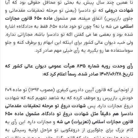
تا همین چند سال پیش، یه بحثی تو محافل حقوقی بود که آیا
شهادت دروغی
که تو دادسرا (یعنی تو مرحله تحقیقات مقدماتی و
جلوی بازپرس) اتفاق میفته، هم مشمول
ماده ۶۵۰ قانون مجازات
اسلامی
می شه یا نه؟ چون تو خود ماده ۶۵۰، فقط به «دادگاه» اشاره
شده بود و بعضی ها می گفتن اگه تو دادسرا باشه، مجازاتی نداره.
ولی خب، دیوان عالی کشور برای اینکه این ابهام رو برطرف کنه و جلو
سوءاستفاده ها رو بگیره، یه رأی خیلی مهم صادر کرد.
رأی وحدت رویه شماره ۸۳۵ هیأت عمومی دیوان عالی کشور که
تاریخ ۱۴۰۲/۰۶/۲۸ صادر شده، رسماً اعلام کرد که:
از اونجایی که قانون آیین دادرسی کیفری (مصوب ۱۳۹۲) تو ماده ۲۰۹
خودش، بازپرس رو موظف کرده که به شاهد تفهیم کنه که شهادت
دروغ مجازات داره، پس
شهادت دروغ تو مرحله تحقیقات مقدماتی
دادسرا هم دقیقاً مثل شهادت دروغ تو دادگاه، مشمول ماده ۶۵۰
قانون مجازات اسلامی (تعزیرات) می شه
و مجازات داره. این رأی یه
گام بزرگ برای جلوگیری از دروغگویی تو مراحل اولیه رسیدگی به