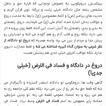
برعکسش، دروغگویی، به خصوص اونجایی که قراره حق و باطل
مشخص بشه، مثل دادگاه، خیلی زشت و بزرگه. توی قرآن کریم و
حدیث های پیامبر (ص) و ائمه معصومین (ع)، بارها به مذمت دروغ
و عواقب بدش اشاره شده. امام علی (ع) می فرمایند: دروغ، راهنمای
به بدی و بدی، راهنمای به آتش است. این گناه، فقط روی پرونده اثر
نمی ذاره، بلکه روح و قلب آدم رو هم آلوده می کنه و اعتبارش رو
پیش خدا و مردم از بین می بره. واسه همینه که
دروغ تو دادگاه، از
نظر شرعی به عنوان گناه کبیره شناخته می شه
و فقط مجازات دنیوی
نداره، بلکه عواقب اخروی خیلی جدی هم پشتش هست.
دروغ در دادگاه و فساد فی الارض (خیلی
جدی!)
گاهی وقت ها، دروغگویی تو دادگاه، اینقدر گسترده و تأثیرگذار می
شه که فقط حق یه نفر رو از بین نمی بره، بلکه نظم کلی جامعه رو به
هم می ریزه و به اعتماد عمومی لطمه می زنه. تو چنین شرایطی،
ممکنه پای مفهومی به اسم
فساد فی الارض
وسط بیاد. فساد فی