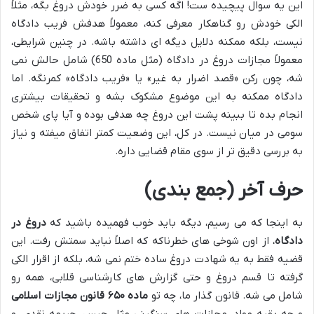
این یه سوال پیچیده ست! اگه کسی به ضرر خودش دروغ بگه، مثلاً
الکی خودش رو گناهکار معرفی کنه، معمولاً هدفش فریب دادگاه
نیست، بلکه ممکنه دلایل دیگه ای داشته باشه. در چنین شرایطی،
معمولاً مجازات دروغ در دادگاه (مثل ماده 650) شامل حالش نمی
شه، چون رکن «قصد اضرار به غیر» یا «فریب دادگاه» کمرنگه. اما
دادگاه ممکنه به این موضوع مشکوک بشه و تحقیقات بیشتری
انجام بده تا ببینه پشت این دروغ چه هدفی بوده و آیا پای شخص
سومی در میان نیست. در کل، این وضعیت کمتر اتفاق میفته و نیاز
به بررسی دقیق تر از سوی مقام قضایی داره.
حرف آخر (جمع بندی)
به اینجا که می رسیم، دیگه باید خوب فهمیده باشید که
دروغ در
دادگاه
، از اون شوخی های خطرناکه که اصلاً نباید سمتش رفت. این
قضیه فقط به یه شهادت دروغ ساده ختم نمی شه، بلکه از اقرار الکی
گرفته تا قسم دروغ و حتی گزارش های کارشناسی قلابی، همه رو
شامل می شه. قانون گذار ما، چه تو
ماده ۶۵۰ قانون مجازات اسلامی
و چه بقیه مواد، مجازات های سنگینی مثل حبس، جریمه نقدی، و