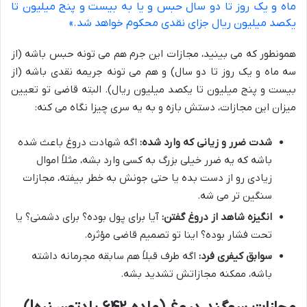
ماه و یک روز تا دو سال حبس و یا به بیست و پنج میلیون تا
یکصد میلیون ریال جزای نقدی محکوم خواهد شد.»
همونطور که می بینید، مجازات این جرم هم می تونه حبس باشه (از
سه ماه و یک روز تا دو سال) و هم می تونه جریمه نقدی باشه (از
بیست و پنج میلیون تا یکصد میلیون ریال). البته قاضی تو تعیین
میزان این مجازات، دستش بازه و به یه سری چیزا نگاه می کنه:
شدت ضرر و زیانی که وارد شده:
اگه شهادت دروغ باعث شده
باشه که یه ضرر خیلی بزرگ به کسی وارد بشه، مثلاً اموال
زیادی رو از دست بده یا حتی جونش به خطر بیفته، مجازات
سنگین تر می شه.
انگیزه شاهد از دروغ گفتن:
آیا برای پول بوده؟ برای دشمنی؟ یا
تحت فشار بوده؟ اینا تو تصمیم قاضی مؤثره.
سوابق کیفری فرد:
اگه طرف قبلاً هم سابقه مجرمانه داشته
باشه، ممکنه مجازاتش تشدید بشه.