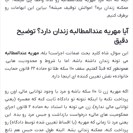
اینه که اگه مرد مهریه عندالمطالبه رو نده، واقعاً چی میشه؟ آیا
ممکنه زندان بره؟ اموالش توقیف میشه؟ بیاین این ابهامات رو
برطرف کنیم.
آیا مهریه عندالمطالبه زندان دارد؟ توضیح
دقیق
این سوال، شاه کلید بحث ضمانت اجراست! بله،
مهریه عندالمطالبه
می تونه زندان داشته باشه، اما با شروط و محدودیت هایی.
همونطور که قبلاً گفتیم، سقف ۱۱۰ سکه طلا تو «ماده ۲۲ قانون حمایت
خانواده» نقش تعیین کننده ای اینجا داره.
اگه مهریه زن تا ۱۱۰ سکه باشه و مرد با وجود توانایی مالی، اون رو
پرداخت نکنه یا اینکه نتونه تو دادگاه ثابت کنه که معسره (یعنی
توانایی مالی نداره)، زن می تونه با استناد به «ماده ۲ قانون اجرای
محکومیت های مالی» درخواست بازداشت و حبس مرد رو بده. این
یعنی مرد تا زمانی که مهریه (یا اقساط تعیین شده توسط دادگاه) رو
پرداخت کنه، ممکنه زندانی بشه. البته طول مدت حبس هم تابع