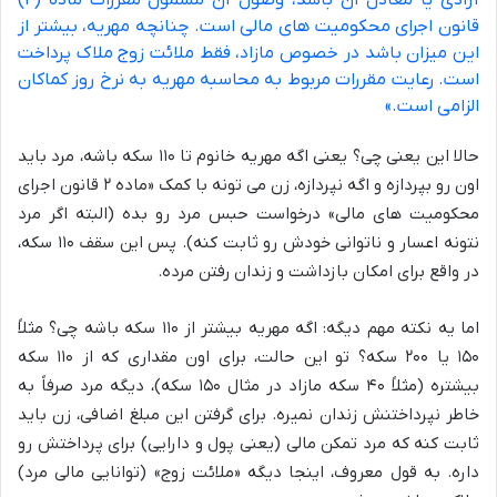
آزادی یا معادل آن باشد، وصول آن مشمول مقررات ماده (۲)
قانون اجرای محکومیت های مالی است. چنانچه مهریه، بیشتر از
این میزان باشد در خصوص مازاد، فقط ملائت زوج ملاک پرداخت
است. رعایت مقررات مربوط به محاسبه مهریه به نرخ روز کماکان
الزامی است.»
حالا این یعنی چی؟ یعنی اگه مهریه خانوم تا ۱۱۰ سکه باشه، مرد باید
اون رو بپردازه و اگه نپردازه، زن می تونه با کمک «ماده ۲ قانون اجرای
محکومیت های مالی» درخواست حبس مرد رو بده (البته اگر مرد
نتونه اعسار و ناتوانی خودش رو ثابت کنه). پس این سقف ۱۱۰ سکه،
در واقع برای امکان بازداشت و زندان رفتن مرده.
اما یه نکته مهم دیگه: اگه مهریه بیشتر از ۱۱۰ سکه باشه چی؟ مثلاً
۱۵۰ یا ۲۰۰ سکه؟ تو این حالت، برای اون مقداری که از ۱۱۰ سکه
بیشتره (مثلاً ۴۰ سکه مازاد در مثال ۱۵۰ سکه)، دیگه مرد صرفاً به
خاطر نپرداختنش زندان نمیره. برای گرفتن این مبلغ اضافی، زن باید
ثابت کنه که مرد تمکن مالی (یعنی پول و دارایی) برای پرداختش رو
داره. به قول معروف، اینجا دیگه «ملائت زوج» (توانایی مالی مرد)