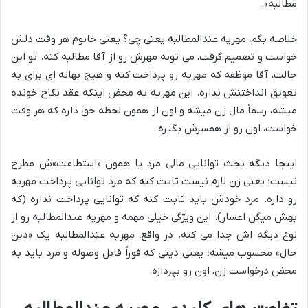
مطالبه».
خلاصه بگم، مهریه عندالمطالبه یعنی چی؟ یعنی خانوم هر وقت دلش
خواست و تصمیم گرفت، می تونه مهرش رو از آقا مطالبه کنه. تو این
حالت، آقا موظفه که مهریه رو پرداخت کنه و هیچ بهانه ای برای به
تعویق انداختنش نداره. این مهریه به محض اینکه عقد نکاح خونده
میشه، رسماً مال زن میشه و اون از همون لحظه حق داره که هر وقت
خواست، اون رو از همسرش بگیره.
اینجا دیگه بحث توانایی مالی مرد یا همون «استطاعت»ش مطرح
نیست؛ یعنی زن لازم نیست ثابت کنه که مرد توانایی پرداخت مهریه
رو داره. مرد خودش باید ثابت کنه که توانایی پرداخت نداره (که
بهش میگن اعسار). این ویژگی خیلی مهمه و مهریه عندالمطالبه رو از
نوع دیگه اش جدا می کنه. در واقع، مهریه عندالمطالبه یک «دین
حال» محسوب میشه؛ یعنی دینی که فوراً قابل وصوله و مرد باید به
محض درخواست زن، اون رو بپردازه.