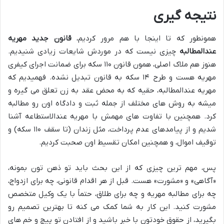
نتیجه گیری
همونطور که تا اینجا با هم مرور کردیم،
قانون جدید مهریه
عندالمطالبه
چیزی نیست که در موردش شایعات زیادی شنیدیم.
هنوز هم ملاک اصلی، همون قانون ۱۱۰ سکه برای ضمانت اجرای کیفری
مهریه هست و طرح ۱۴ سکه به قانون تبدیل نشده. فهمیدیم که
مهریه عندالمطالبه، حقیه که به محض عقد به زن تعلق می گیره و
میشه به روش های مختلف از جمله ثبت و دادگاه اون رو مطالبه
کرد. همچنین با تفاوت های مهمش با مهریه عندالاستطاعه آشنا
شدیم و از پیامدهای عدم پرداخت، مثل زندان (تا سقف ۱۱۰ سکه) و
توقیف اموال، و همچنین امکان تقسیط اون صحبت کردیم.
پس، مهم ترین چیزی که از این بحث باید تو ذهن تون بمونه،
«آگاهی» و «مشورت» هست. قبل از هر اقدام قانونی، چه برای ازدواج،
چه برای مطالبه مهریه و چه برای طلاق، حتماً با یک وکیل متخصص
مشورت کنید. این کار به شما کمک می کنه تا بهترین تصمیم رو
بگیرید، از حقوق خودتون با خبر باشید و از افتادن تو پیچ و خم های