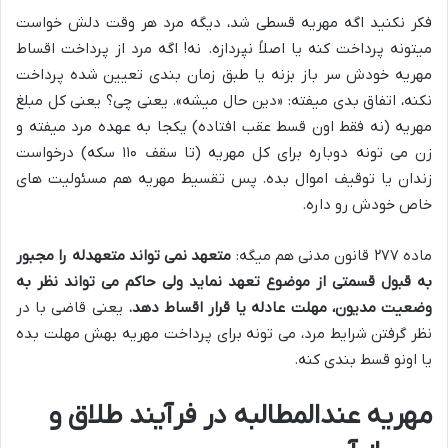
فکر نکنید اگه مهریه قسطی شد، دیگه مرد هر وقت دلش خواست
میتونه پرداخت کنه یا اصلاً نپردازه. نه! اگه مرد از پرداخت اقساط
مهریه خودش سر باز بزنه یا طبق زمان بندی تعیین شده پرداخت
نکنه، اتفاق بدی میفته: «دین حال میشه». یعنی چی؟ یعنی کل مبلغ
مهریه (نه فقط اون قسط عقب افتاده) یکجا به عهده مرد میفته و
زن می تونه دوباره برای کل مهریه (تا سقف ۱۱۰ سکه) درخواست
زندان یا توقیف اموال بده. پس تقسیط مهریه هم مسئولیت های
خاص خودش رو داره.
ماده ۲۷۷ قانون مدنی هم میگه:
متعهد نمی تواند متعهدله را مجبور
به قبول قسمتی از موضوع تعهد نماید ولی حاکم می تواند نظر به
وضعیت مدیون، مهلت عادله یا قرار اقساط دهد.
یعنی قاضی با در
نظر گرفتن شرایط مرد، می تونه برای پرداخت مهریه بهش مهلت بده
یا اونو قسط بندی کنه.
مهریه عندالمطالبه در فرآیند طلاق و