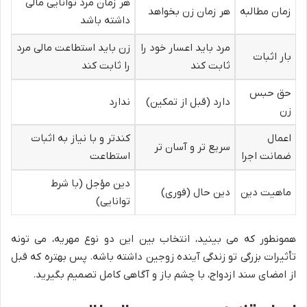
هر زمان مرد توانایی مالی
زمان مطالبه
هر زمان زن بخواهد
داشته باشد
مرد باید اعسار خود را
زن باید استطاعت مالی مرد
بار اثبات
ثابت کند
را ثابت کند
حق حبس
دارد (قبل از تمکین)
ندارد
زن
اعمال
کندتر و با نیاز به اثبات
سریع تر و آسان تر
ضمانت اجرا
استطاعت
دین مؤجل (با شرط
ماهیت دین
دین حال (فوری)
توانایی)
همونطور که می بینید، انتخاب بین این دو نوع مهریه، می تونه
تأثیرات بزرگی تو زندگی آینده زوجین داشته باشه. پس بهتره که قبل
از امضای سند ازدواج، با چشم باز و آگاهی کامل تصمیم بگیرید.