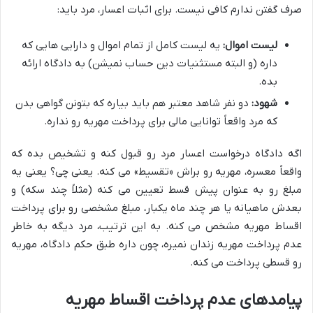
صرف گفتن ندارم کافی نیست. برای اثبات اعسار، مرد باید:
لیست اموال:
یه لیست کامل از تمام اموال و دارایی هایی که
داره (و البته مستثنیات دین حساب نمیشن) به دادگاه ارائه
بده.
شهود:
دو نفر شاهد معتبر هم باید بیاره که بتونن گواهی بدن
که مرد واقعاً توانایی مالی برای پرداخت مهریه رو نداره.
اگه دادگاه درخواست اعسار مرد رو قبول کنه و تشخیص بده که
واقعاً معسره، مهریه رو براش «تقسیط» می کنه. یعنی چی؟ یعنی یه
مبلغ رو به عنوان پیش قسط تعیین می کنه (مثلاً چند سکه) و
بعدش ماهیانه یا هر چند ماه یکبار، مبلغ مشخصی رو برای پرداخت
اقساط مهریه مشخص می کنه. به این ترتیب، مرد دیگه به خاطر
عدم پرداخت مهریه زندان نمیره، چون داره طبق حکم دادگاه، مهریه
رو قسطی پرداخت می کنه.
پیامدهای عدم پرداخت اقساط مهریه