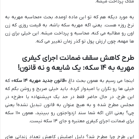
ملاک پرداخت میشه.
یه مورد دیگه هم که تو این ماده اومده، بحث «محاسبه مهریه به
نرخ روز» هست. یعنی اگه مهریه سکه باشه، به قیمت روزی که زن
اون رو مطالبه می کنه، محاسبه و پرداخت میشه. این خیلی برای زن
ها مهمه، چون ارزش پول تو گذر زمان تغییر می کنه.
طرح کاهش سقف ضمانت اجرای کیفری
مهریه به ۱۴ سکه: یک شایعه و نه قانون!
اینجا می رسیم به همون بحث داغ «
قانون جدید مهریه ۱۴ سکه
» که
خیلی ها رو نگران یا امیدوار کرده. باید خیلی صریح و روشن بگم که
این طرح، در حال حاضر فقط در حد یک «پیشنهاد» یا «طرح» در
مجلس مطرح شده و به هیچ عنوان به قانون تبدیل نشده! یعنی
چی؟ یعنی الان اگه شما سند ازدواجتون رو ببینید، همون ۱۱۰ سکه
برای ضمانت اجرای کیفری معتبره و جای ۱۴ سکه نیست.
این طرح چرا مطرح شد؟ دلیل اصلیش کاهش تعداد زندانی های