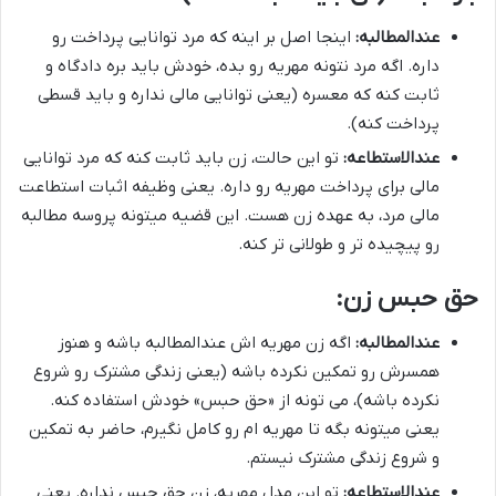
عندالمطالبه:
اینجا اصل بر اینه که مرد توانایی پرداخت رو
داره. اگه مرد نتونه مهریه رو بده، خودش باید بره دادگاه و
ثابت کنه که معسره (یعنی توانایی مالی نداره و باید قسطی
پرداخت کنه).
عندالاستطاعه:
تو این حالت، زن باید ثابت کنه که مرد توانایی
مالی برای پرداخت مهریه رو داره. یعنی وظیفه اثبات استطاعت
مالی مرد، به عهده زن هست. این قضیه میتونه پروسه مطالبه
رو پیچیده تر و طولانی تر کنه.
حق حبس زن:
عندالمطالبه:
اگه زن مهریه اش عندالمطالبه باشه و هنوز
همسرش رو تمکین نکرده باشه (یعنی زندگی مشترک رو شروع
نکرده باشه)، می تونه از «حق حبس» خودش استفاده کنه.
یعنی میتونه بگه تا مهریه ام رو کامل نگیرم، حاضر به تمکین
و شروع زندگی مشترک نیستم.
عندالاستطاعه:
تو این مدل مهریه، زن حق حبس نداره. یعنی