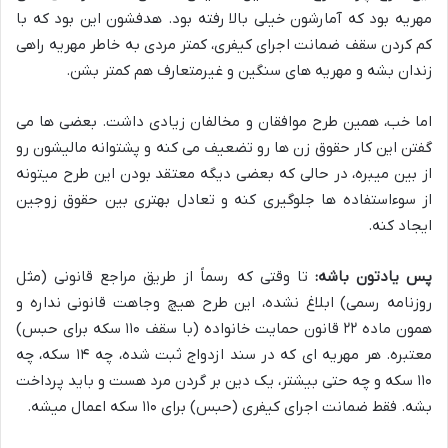
مهریه بود که آمارشون خیلی بالا رفته بود. هدفشون این بود که با
کم کردن سقف ضمانت اجرای کیفری، کمتر مردی به خاطر مهریه راهی
زندان بشه و مهریه های سنگین و غیرمتعارف هم کمتر بشن.
اما خب، همین طرح موافقان و مخالفان زیادی داشت. بعضی ها می
گفتن این کار حقوق زن ها رو تضعیف می کنه و پشتوانه مالیشون رو
از بین میبره، در حالی که بعضی دیگه معتقد بودن این طرح میتونه
از سوءاستفاده ها جلوگیری کنه و تعادل بهتری بین حقوق زوجین
ایجاد کنه.
پس یادتون باشه:
تا وقتی که رسماً از طریق مراجع قانونی (مثل
روزنامه رسمی) ابلاغ نشده، این طرح هیچ وجاهت قانونی نداره و
همون ماده ۲۲ قانون حمایت خانواده (با سقف ۱۱۰ سکه برای حبس)
معتبره. هر مهریه ای که در سند ازدواج ثبت شده، چه ۱۴ سکه، چه
۱۱۰ سکه و چه حتی بیشتر، یک دین بر گردن مرد هست و باید پرداخت
بشه. فقط ضمانت اجرای کیفری (حبس) برای ۱۱۰ سکه اعمال میشه.