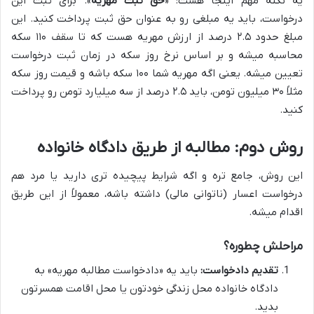
یه نکته مهم اینجا هست: «
حق ثبت مهریه
». برای ثبت این
درخواست، باید یه مبلغی رو به عنوان حق ثبت پرداخت کنید. این
مبلغ حدود ۲.۵ درصد از ارزش مهریه هست که تا سقف ۱۱۰ سکه
محاسبه میشه و بر اساس نرخ روز سکه در زمان ثبت درخواست
تعیین میشه. یعنی اگه مهریه شما ۱۰۰ سکه باشه و قیمت روز سکه
مثلاً ۳۰ میلیون تومن، باید ۲.۵ درصد از سه میلیارد تومن رو پرداخت
کنید.
روش دوم: مطالبه از طریق دادگاه خانواده
این روش، جامع تره و اگه شرایط پیچیده تری دارید یا مرد هم
درخواست اعسار (ناتوانی مالی) داشته باشه، معمولاً از این طریق
اقدام میشه.
مراحلش چطوره؟
تقدیم دادخواست:
باید یه «دادخواست مطالبه مهریه» به
دادگاه خانواده محل زندگی خودتون یا محل اقامت همسرتون
بدید.