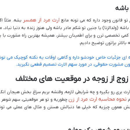
باشه
ارث مرد از همسر
 تو قانون وجود داره که می تونه مانع
بشه. مثلاً اگ
ه (ولدالزنا) یا جنین تو شکم مادر باشه ولی هنوز زنده به دنیا نیاد، م
ارد کمی تخصصی ترن و برای اطمینان بیشتر، همیشه بهترین راه مشورت با ی
 بالاتر براتون توضیح دادیم.
ه ای جزئیات خاص خودشو داره و گاهی اوقات یه نکته کوچیک می تون
 مشورت حقوقی، در مورد سهم الارث تصمیم قطعی نگیرید.
زوج از زوجه در موقعیت های مختلف
رث بری رو بگیره و چه شرایطی لازمه، وقتشه بریم سراغ بخش هیجان انگی
نحوه محاسبه ارث مرد از زن
م
چطوریه و تو هر موقعیتی، سهم شوهر ا
ش همون چیزیه که خیلی ها دنبالش هستن و مثال های عملی می تون