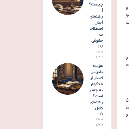
چیست؟
و
|
و
راهنمای
ث
آسان
اصطلاحا
ت
حقوقی
3
هفته
و
پیش
ث
هزینه
دادرسی
اعسار از
محکوم
به چقدر
است؟
ع
راهنمای
ی
کامل
و
3
هفته
پیش