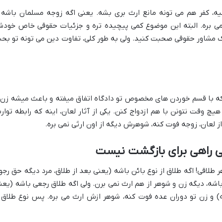
میه، کفر هم می تونه مانع ارث بری بشه. یعنی اگه زوجه مسلمان باشه 
 بره. البته این موضوع کمی پیچیده تره و جزئیات حقوقی خاص خودش
ا یک مشاور حقوقی صحبت کنید. ولی به طور کلی، تفاوت دین می تونه تو بح
ه با قسم خوردن های مخصوص تو دادگاه اتفاق میفته و باعث میشه زن 
 وقت نتونن با هم ازدواج کنن. یکی از آثار لعان، اینه که رابطه توار
از لعان، زوجه فوت کنه، شوهرش دیگه از اون ارثی نمی بره.
تی راهی برای بازگشت نیست
هر طلاقی! اگه طلاق از نوع بائن باشه (یعنی بعد از طلاق، مرد دیگه حق رجو
شه، دیگه زن و شوهر از هم ارث نمی برن. ولی اگه طلاق رجعی باشه (یعن
ه) و زن تو دوران عده فوت کنه، شوهر ازش ارث می بره. پس نوع طلاق 