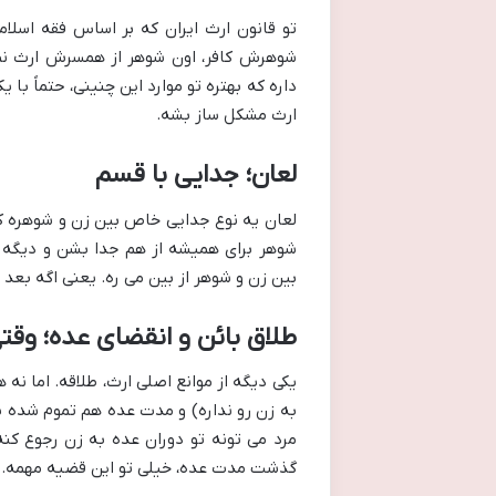
تو قانون ارث ایران که بر اساس فقه اسلا
شوهرش کافر، اون شوهر از همسرش ارث نمی
داره که بهتره تو موارد این چنینی، حتماً ب
ارث مشکل ساز بشه.
لعان؛ جدایی با قسم
لعان یه نوع جدایی خاص بین زن و شوهره ک
شوهر برای همیشه از هم جدا بشن و دیگه هیچ
بین زن و شوهر از بین می ره. یعنی اگه بعد 
طلاق بائن و انقضای عده؛ وق
یکی دیگه از موانع اصلی ارث، طلاقه. اما نه 
به زن رو نداره) و مدت عده هم تموم شده با
مرد می تونه تو دوران عده به زن رجوع کن
گذشت مدت عده، خیلی تو این قضیه مهمه.