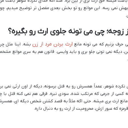
اعث میشه حق ارث بری از بین بره. مثلاً اگه خدای نکرده شوهر باعث مر
هش نمی رسه. این موانع رو تو بخش بعدی مفصل تر توضیح میدیم، چو
.
ز زوجه؛ چی می تونه جلوی ارث رو بگیره؟
ارث بردن مرد از زن
ی حرف بزنیم که می تونه مانع
بشه. اینا مثل چرا
ن، دیگه نمی تونی جلو بری و باید وایسی. قانون هم یه سری موانع مشخ
 نکرده شوهر، عمداً همسرش رو به قتل برسونه، دیگه از اون ارثی نمی بره
کسی از جرمی که مرتکب شده، سودی نبره. فرقی هم نمی کنه قتل با چ
، مانع ارث بری میشه. حتی اگه مثلاً به قصد کشتن شخص دیگه ای، همسر
مزه که عبور ازش، محرومیت از ارث رو به دنبال داره.