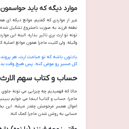
موارد دیگه که باید حواسمون 
غیر از مواردی که گفتیم، موانع دیگه ای هم
نطفه فرزند به صورت نامشروع تشکیل شده باش
تونه تو ارث بری تاثیر بذاره. البته این مو
وکیله. ولی کلیت ماجرا همون موانع اصلیه که
یادتون باشه که تو مباحث ارث، هر پروند
کل مسیر رو عوض کنه. پس هیچ وقت بدون
حساب و کتاب سهم الارث 
حالا که فهمیدیم چه چیزایی می تونه جلوی ا
ماجرا: حساب و کتاب! اینجا می خوایم ببینی
اموال همسر مرحومش چقدر میشه. این بخ
حسابی به روشن شدن ماجرا کمک کنه.