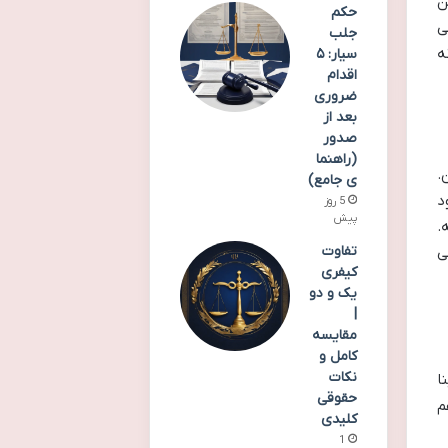
ین
حکم
ی
جلب
ه
سیار: ۵
اقدام
ضروری
بعد از
صدور
(راهنما
.
ی جامع)
د
5 روز
پیش
.
تفاوت
ی
کیفری
یک و دو
|
مقایسه
کامل و
نکات
ا
حقوقی
م
کلیدی
1