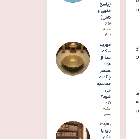
گ
(پاسخ
ن
فقهی و
کامل)
2
هفته
پیش
مهریه
غ
سکه
ص
بعد از
فوت
همسر
چگونه
محاسبه
می
.
شود؟
ه
2
هفته
ش
پیش
تفاوت
رای با
حکم