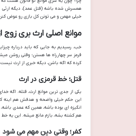
چرا؟ چون یه سری موانع تو قانون هست که ب
همسرش شده باشه (قتل عمد)، دیگه ارثی ب
خیلی مهمن و می تونن کل بازی رو عوض کنن
موانع اصلی ارث بری زوج ا
خب، رسیدیم به جایی که باید درباره چیزای
قرمز سر چهارراه ها هستن؛ وقتی روشن میش
کرده که اگه باشن، دیگه خبری از ارث نیست.
قتل؛ خط قرمزی در ارث
یکی از جدی ترین موانع ارث، قتله. اگه خدای
این حکم خیلی واضحه و هدفش هم اینه که 
انگیزه ای بوده باشه، همین که عمدی باشه
هم کشته بشه، بازم مانع میشه. این یه خط قر
کفر؛ وقتی دین مهم می شود