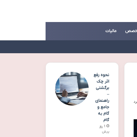
خصص
مالیات
نحوه رفع
اثر چک
برگشتی
–
راهنمای
جامع و
گام به
گام
1 روز
پیش