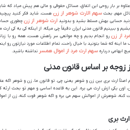
علاوه بر بار روحی این اتفاق، مسائل حقوقی و مالی هم پیش میاد که شای
سهم الارث شوهر از زن
سائل مهم، بحث
هست. شاید فکر کنید پیچید
ارث شوهر از زن
 تونید حسابی بهش مسلط بشید و بدونید
چطوری حسا
شیم و ببینیم قانون مدنی ایران دقیقاً چی میگه. از اینکه کی به کی ارث م
د از زن
رو انجام بدیم و چه موانعی سر راهش هست، همه رو با زبان
 اینه که شما بتونید با خیال راحت، تمام اطلاعات مورد نیازتون رو اینج
سهم ارث مرد از اموال همسر
یچ ابهامی درباره
نداشته باشید.
ز زوجه بر اساس قانون مدنی
م اصلاً ارث بری بین زن و شوهر یعنی چی. تو قانون ما، زن و شوهر اگه عق
ن، اون یکی ازش ارث می بره. این یه قاعده اساسی و مهم تو بحث ارثه ک
 کنه، شوهرش از اموالش سهم می بره و اگه شوهر فوت کنه، زن از اموا
ارث بری