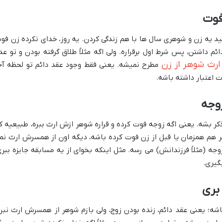
فوت
نید یه زن و شوهری سال ها با هم زندگی کردن. یه روز، خدای نکرده زن فو
ئم داشتن، پس شرط اول برقراره. ولی اگه مثلاً طلاق گرفته بودن و تو عد
ارث شوهر از زن
مطرح نمیشه. یعنی فقط وجود عقد دائم تو لحظه آخ
 اعتبار داشته باشه.
زوجه
ر بشه. یعنی اگه زوجه فوت کرده و قراره شوهر ازش ارث ببره، طبیعیه ک
ر هم همزمان یا قبل از زن فوت کرده باشه، دیگه اون از همسرش ارث نم
وجه (مثلاً فرزندانش) می رسه. مثل اینکه بخوای از یه مسابقه جایزه ببری
گیری.
بری
شه؛ یعنی عقد دائم، زنده بودن زوج، ولی بازم شوهر از همسرش ارث نبره