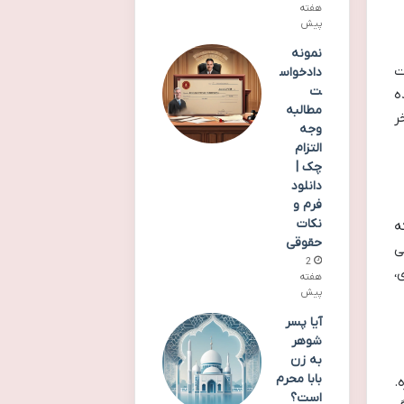
هفته
پیش
نمونه
ت
دادخواس
ت
ه
مطالبه
ر
وجه
التزام
چک |
دانلود
فرم و
نکات
ه
حقوقی
ی
2
،
هفته
پیش
آیا پسر
شوهر
به زن
بابا محرم
.
است؟