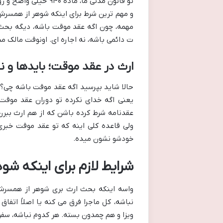
تو قانون مدنی ما، ما
و مهم ترین شرط برای اینکه شوهر از همسرش 
مهمه، چون اگه عقد موقت باشه، دیگه بحث
ت دائمی باشه، نه اجاره ای. اونوقت مالک 
ارث در عقد موقت؛ بایدها و نب
حالا شاید بپرسید اگه عقد موقت باشه چی؟
یعنی اگه خدای نکرده تو دوران عقد موقت،
عقدنامه شرط کرده باشن که از هم ارث ببر
ولی قاعده کلی اینه که تو عقد موقت خبر
خودشو نشون میده.
شرایط لازم برای اینکه ش
واسه اینکه بحث ارث بری شوهر از همسرش ط
نباشه، کل ماجرا فرق می کنه یا اصلاً اتفا
ویزا و هم چمدون بسته. هر کدوم نباشه، سفر