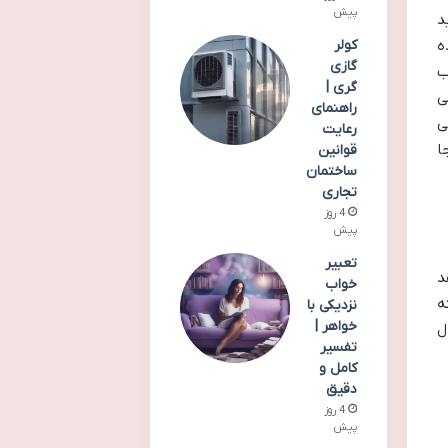
پیش
د
کولر
ه
گازی
ب
گری |
ی
راهنمای
ی
رعایت
ا
قوانین
ساختمان
تجاری
4 روز
پیش
تعبیر
د
خواب
ه
نزدیکی با
خواهر |
ل
تفسیر
کامل و
دقیق
4 روز
پیش