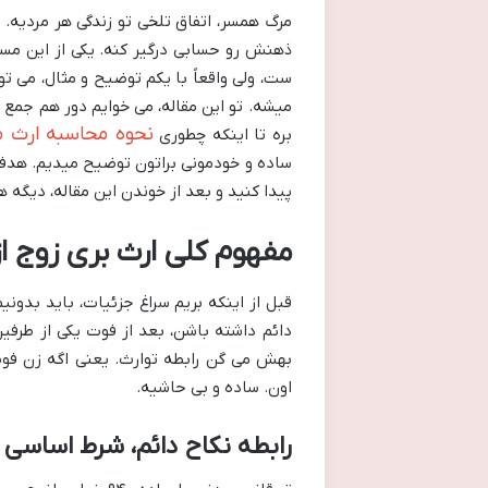
مرگ همسر، اتفاق تلخی تو زندگی هر مردیه. 
ذهنش رو حسابی درگیر کنه. یکی از این م
ست، ولی واقعاً با یکم توضیح و مثال، می
میشه. تو این مقاله، می خوایم دور هم جمع ب
نحوه محاسبه ارث مر
بره تا اینکه چطوری
ساده و خودمونی براتون توضیح میدیم. هدف ما
پیدا کنید و بعد از خوندن این مقاله، دیگه ه
مفهوم کلی ارث بری زوج ا
قبل از اینکه بریم سراغ جزئیات، باید بدونی
دائم داشته باشن، بعد از فوت یکی از طرفی
بهش می گن رابطه توارث. یعنی اگه زن فوت
اون. ساده و بی حاشیه.
رابطه نکاح دائم، شرط اساسی 