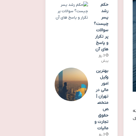
حکم
رشد
پسر
چیست؟
سوالات
پر تکرار
و پاسخ
های آن
3 روز
پیش
بهترین
وکیل
امور
مالی در
تهران |
متخص
ص
ه
حقوق
یک
تجارت و
مالیات
3 روز