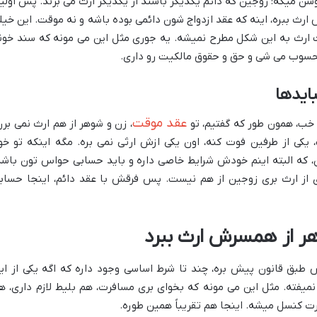
ده ۹۴۰ خیلی واضح و روشن میگه: زوجین که دائم یکدیگر باشند از یکدیگر ارث می برند. پس اول
ارث ببره، اینه که عقد ازدواج شون دائمی بوده باشه و نه موقت. این خیل
 ارث به این شکل مطرح نمیشه. یه جوری مثل این می مونه که سند خون
محسوب می شی و حق و حقوق مالکیت رو داری.
ایدها
عقد موقت
 خب، همون طور که گفتیم، تو
، زن و شوهر از هم ارث نمی برن
 یکی از طرفین فوت کنه، اون یکی ازش ارثی نمی بره. مگه اینکه تو خو
ن، که البته اینم خودش شرایط خاصی داره و باید حسابی حواس تون باشه
ی از ارث بری زوجین از هم نیست. پس فرقش با عقد دائم، اینجا حساب
وهر از همسرش ارث ببرد
بق قانون پیش بره، چند تا شرط اساسی وجود داره که اگه یکی از این
ق نمیفته. مثل این می مونه که بخوای بری مسافرت، هم بلیط لازم داری، ه
ت کنسل میشه. اینجا هم تقریباً همین طوره.