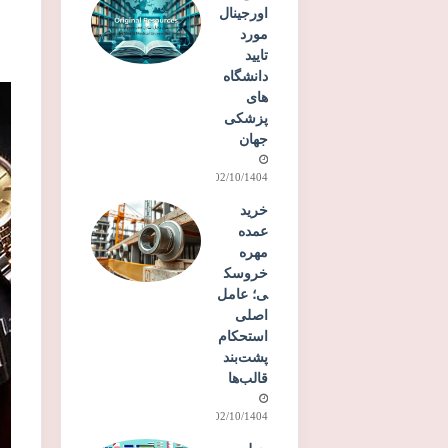
اورجینال
مورد
تایید
دانشگاه‌
های
پزشکی
جهان
02/10/1404
خرید
عمده
مهره
خروسک
ی؛ عامل
اصلی
استحکام
پشت‌بند
قالب‌ها
02/10/1404