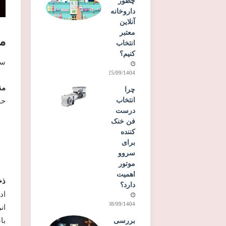
چطور
داروخانه
آنلاین
معتبر
مق
انتخاب
کنیم؟
سا
25/09/1404
مقا
چرا
انتخاب
حد
درست
فن خنک
کننده
برای
سروو
موتور
اهمیت
ذخیر
دارد؟
اد
08/09/1404
با
بررسی