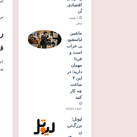
اس
اقتصادی
آن
بر
3 هفته
پیش
ر
ماشین
لباسشوی
ی خراب
قل
است و
فردا
در
مهمان
می
دارید؛ در
این ۳
ساعت
چه کار
کنید
18/03/1405
لیوتل؛
بزرگ‌تری
ن