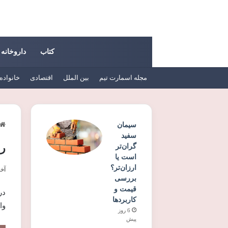
کتاب
داروخانه
مجله اسمارت تیم
بین الملل
اقتصادی
خانواده
سیمان
سفید
رقا
گران‌تر
است یا
ارزان‌تر؟
آخری
بررسی
قیمت و
در
کاربردها
وا
6 روز
پیش