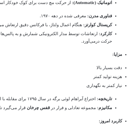
اتوماتیک (Automatic):
از حرکت مچ دست برای کوک خودکار استف
فناوری مدرن:
معرفی شده در دهه ۱۹۷۰.
کریستال کوارتز:
هنگام اعمال ولتاژ، با فرکانس دقیق ارتعاش می‌
کارکرد:
ارتعاشات توسط مدار الکترونیکی شمارش و به پالس‌های ا
حرکت درمی‌آورد.
مزایا:
دقت بسیار بالا
هزینه تولید کمتر
نیاز کمتر به نگهداری
تاریخچه:
اختراع آبراهام لوئی برگه در سال ۱۷۹۵ برای مقابله با اثر جاذبه زمین بر ساعت‌های جیبی.
مکانیزم:
مجموعه تعادلی و فرار در
قفس چرخان
قرار می‌گیرد ت
کاربرد امروز: