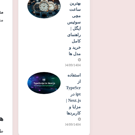
بهترین
ساعت
مت
مچی
مت
سوئیس
ایگل |
راهنمای
کامل
خرید و
مدل ها
04/09/1404
استفاده
از
TypeScr
ipt در
Next.js |
مزایا و
کاربردها
ه
04/09/1404
طر