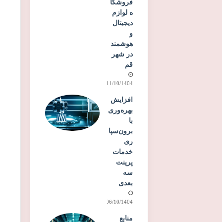
فروشگا
ه لوازم
دیجیتال
و
هوشمند
در شهر
قم
11/10/1404
افزایش
بهره‌وری
با
برون‌سپا
ری
خدمات
پرینت
سه
بعدی
06/10/1404
منابع