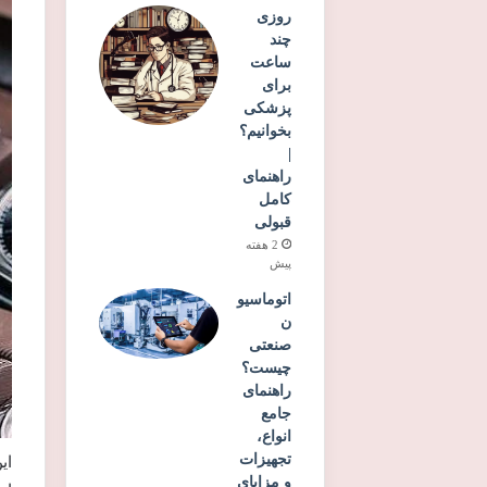
روزی
چند
ساعت
برای
پزشکی
بخوانیم؟
|
راهنمای
کامل
قبولی
2 هفته
پیش
اتوماسیو
ن
صنعتی
چیست؟
راهنمای
جامع
انواع،
تجهیزات
ای
و مزایای