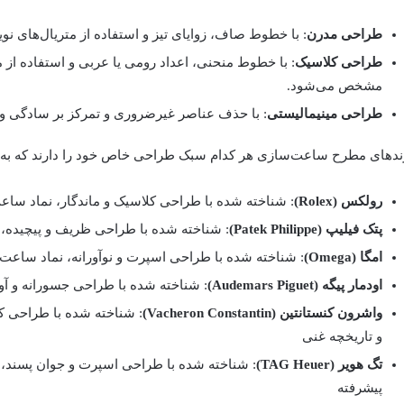
طراحی مدرن
: با خطوط صاف، زوایای تیز و استفاده از متریال‌های نوی
طراحی کلاسیک
: با خطوط منحنی، اعداد رومی یا عربی و استفاده از م
مشخص می‌شود.
طراحی مینیمالیستی
: با حذف عناصر غیرضروری و تمرکز بر سادگی و
ندهای مطرح ساعت‌سازی هر کدام سبک طراحی خاص خود را دارند که به 
رولکس (Rolex)
: شناخته شده با طراحی کلاسیک و ماندگار، نماد ساعت
پتک فیلیپ (Patek Philippe)
: شناخته شده با طراحی ظریف و پیچیده، 
امگا (Omega)
: شناخته شده با طراحی اسپرت و نوآورانه، نماد ساعت
اودمار پیگه (Audemars Piguet)
: شناخته شده با طراحی جسورانه و آوا
واشرون کنستانتین (Vacheron Constantin)
: شناخته شده با طراحی ک
و تاریخچه غنی
تگ هویر (TAG Heuer)
: شناخته شده با طراحی اسپرت و جوان پسند، 
پیشرفته