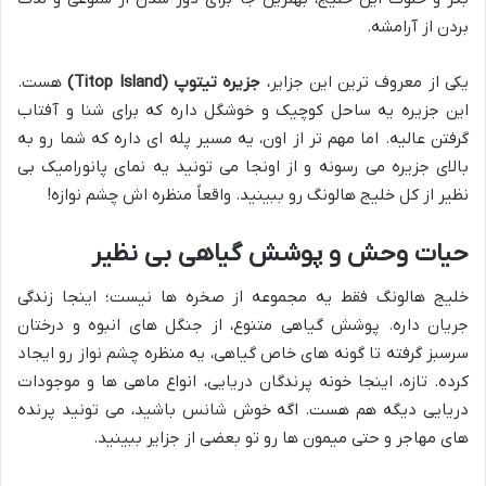
بردن از آرامشه.
یکی از معروف ترین این جزایر،
جزیره تیتوپ (Titop Island)
هست.
این جزیره یه ساحل کوچیک و خوشگل داره که برای شنا و آفتاب
گرفتن عالیه. اما مهم تر از اون، یه مسیر پله ای داره که شما رو به
بالای جزیره می رسونه و از اونجا می تونید یه نمای پانورامیک بی
نظیر از کل خلیج هالونگ رو ببینید. واقعاً منظره اش چشم نوازه!
حیات وحش و پوشش گیاهی بی نظیر
خلیج هالونگ فقط یه مجموعه از صخره ها نیست؛ اینجا زندگی
جریان داره. پوشش گیاهی متنوع، از جنگل های انبوه و درختان
سرسبز گرفته تا گونه های خاص گیاهی، یه منظره چشم نواز رو ایجاد
کرده. تازه، اینجا خونه پرندگان دریایی، انواع ماهی ها و موجودات
دریایی دیگه هم هست. اگه خوش شانس باشید، می تونید پرنده
های مهاجر و حتی میمون ها رو تو بعضی از جزایر ببینید.