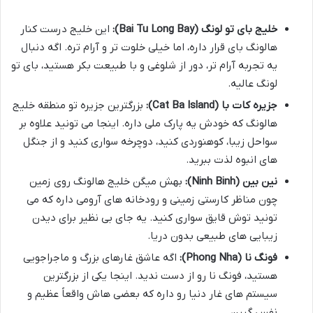
خلیج بای تو لونگ (Bai Tu Long Bay):
این خلیج درست کنار
هالونگ بای قرار داره، اما خیلی خلوت تر و آرام تره. اگه دنبال
یه تجربه آرام تر، دور از شلوغی و با طبیعت بکر هستید، بای تو
لونگ عالیه.
جزیره کات با (Cat Ba Island):
بزرگترین جزیره تو منطقه خلیج
هالونگ که خودش یه پارک ملی داره. اینجا می تونید علاوه بر
سواحل زیبا، کوهنوردی کنید، دوچرخه سواری کنید و از جنگل
های انبوه لذت ببرید.
نین بین (Ninh Binh):
بهش میگن خلیج هالونگ روی زمین
چون مناظر کارستی زمینی و رودخانه های آرومی داره که می
تونید توش قایق سواری کنید. یه جای بی نظیر برای دیدن
زیبایی های طبیعی بدون دریا.
فونگ نا (Phong Nha):
اگه عاشق غارهای بزرگ و ماجراجویی
هستید، فونگ نا رو از دست ندید. اینجا یکی از بزرگترین
سیستم های غار دنیا رو داره که بعضی هاش واقعاً عظیم و
نفس گیرن.