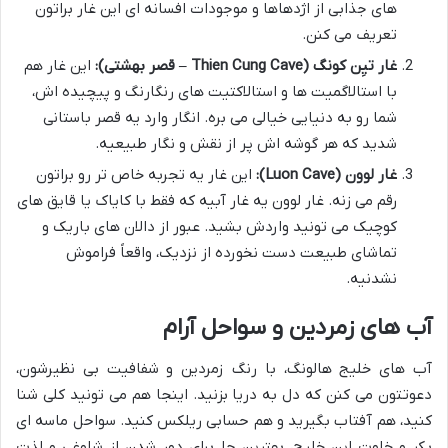
های جذابی از اژدهاها و موجودات افسانه ای این غار براتون
تعریف می کنن.
غار تیِن کونگ (Thien Cung Cave – قصر بهشتی):
این غار هم
با استالاگمیت ها و استالاکتیت های رنگارنگ و پیچیده اش،
شما رو به دنیایی خیالی می بره. انگار وارد یه قصر باستانی
شدید که هر گوشه اش پر از نقش و نگار طبیعیه.
غار لوون (Luon Cave):
این غار یه تجربه خاص تر رو براتون
رقم می زنه. غار لوون یه غار آبیه که فقط با کایاک یا قایق های
کوچیک می تونید واردش بشید. عبور از دالان های باریک و
تماشای طبیعت دست نخورده از نزدیک، واقعاً فراموش
نشدنیه.
آب های زمردین و سواحل آرام
آب های خلیج هالونگ، با رنگ زمردین و شفافیت بی نظیرشون،
دعوتتون می کنن که دل به دریا بزنید. اینجا هم می تونید کلی شنا
کنید، هم آفتاب بگیرید و هم حسابی ریلکس کنید. سواحل ماسه ای
بکر و خلوت این خلیج، بهترین جا برای دور شدن از شلوغی و لذت