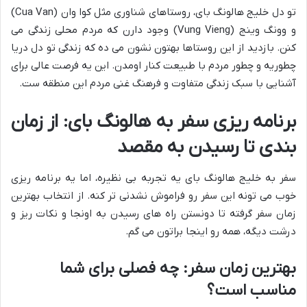
تو دل خلیج هالونگ بای، روستاهای شناوری مثل کوا وان (Cua Van)
و وونگ وینج (Vung Vieng) وجود دارن که مردم محلی زندگی می
کنن. بازدید از این روستاها بهتون نشون می ده که زندگی تو دل دریا
چطوریه و چطور مردم با طبیعت کنار اومدن. این یه فرصت عالی برای
آشنایی با سبک زندگی متفاوت و فرهنگ غنی مردم این منطقه ست.
برنامه ریزی سفر به هالونگ بای: از زمان
بندی تا رسیدن به مقصد
سفر به خلیج هالونگ بای یه تجربه بی نظیره، اما یه برنامه ریزی
خوب می تونه این سفر رو فراموش نشدنی تر کنه. از انتخاب بهترین
زمان سفر گرفته تا دونستن راه های رسیدن به اونجا و نکات ریز و
درشت دیگه، همه رو اینجا براتون می گم.
بهترین زمان سفر: چه فصلی برای شما
مناسب است؟