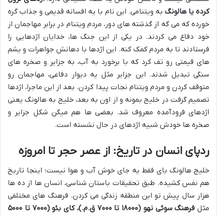
کرده یا هالونگ
به ویتنامی. این نام با یه افسانه قدیمی و جذاب گره
خورده که می گه از گذشته های دور، مردم ویتنام در برابر مهاجمان از
خود دفاع می کردند. در یکی از این جنگ ها، خدایان اژدهایی را
فرستادند تا به مردم کمک کنه. این اژدها با دهانش جواهرات و یشم
های قیمتی رو تف کرد که با برخورد به آب، به جزایر و صخره های
سنگی تبدیل شدند. این جزایر مثل یه دیوار دفاعی، مهاجمان رو
متوقف کردن و مردم ویتنام نجات پیدا کردن. بعد از این ماجرا، اژدها
تصمیم گرفت در خلیج بمونه و از اون به بعد، خلیج به هالونگ یعنی
اژدهای فرودآمده معروف شد. بعضی ها هم میگن شکل جزایر و
صخره ها خودش شبیه اژدهای در حال نشسته است.
ردپای انسان در تاریخ: از عصر حجر تا امروزه
خلیج هالونگ بای فقط یه جای خوش آب و هوا نیست؛ اینجا تاریخ
هم نفس کشیده. طبق تحقیقات باستان شناسی، انسان ها از ده ها
هزار سال پیش تو این منطقه زندگی می کردن. فرهنگ های مختلفی
مثل
فرهنگ سوئی نهو (۱۸۰۰۰ تا ۷۰۰۰ ق.م.)، کای بئو (۷۰۰۰ تا ۵۰۰۰