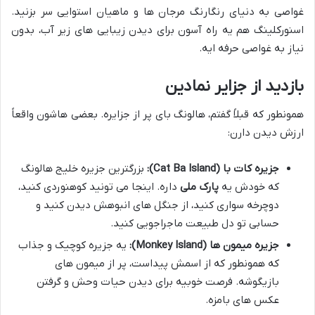
غواصی به دنیای رنگارنگ مرجان ها و ماهیان استوایی سر بزنید.
اسنورکلینگ هم یه راه آسون برای دیدن زیبایی های زیر آب، بدون
نیاز به غواصی حرفه ایه.
بازدید از جزایر نمادین
همونطور که قبلاً گفتم، هالونگ بای پر از جزایره. بعضی هاشون واقعاً
ارزش دیدن دارن:
جزیره کات با (Cat Ba Island):
بزرگترین جزیره خلیج هالونگ
که خودش یه
پارک ملی
داره. اینجا می تونید کوهنوردی کنید،
دوچرخه سواری کنید، از جنگل های انبوهش دیدن کنید و
حسابی تو دل طبیعت ماجراجویی کنید.
جزیره میمون ها (Monkey Island):
یه جزیره کوچیک و جذاب
که همونطور که از اسمش پیداست، پر از میمون های
بازیگوشه. فرصت خوبیه برای دیدن حیات وحش و گرفتن
عکس های بامزه.