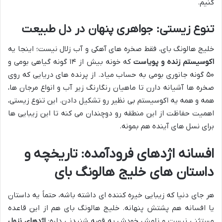
کنیم.
تنوع زیستی: جواهری پنهان در دل طبیعت
خلیج هالونگ بای، فقط صخره های آهکی و آب زلال نیست؛ اینجا یه
اکوسیستم زنده و پویاست
که خونه بیش از ۱۴ گونه گیاهی بومی و
۵۰ گونه جانوری بومی به حساب میاد. از پرنده های دریایی که روی
صخره ها آشیانه دارن تا ماهیان رنگارنگ زیر آب و انواع مرجان ها،
همه و همه یه اکوسیستم بی نظیر رو تشکیل دادن. این تنوع زیستی،
اهمیت حفاظت از این منطقه رو دوچندان می کنه تا این زیبایی ها
برای نسل های آینده هم بمونه.
افسانه اژدهای فرودآمده: تاریخچه و
داستان های خلیج هالونگ بای
هر جای دنیا که زیبایی خیره کننده ای داشته باشه، حتماً یه داستان
یا افسانه هم پشتش پنهانه. خلیج هالونگ بای هم از این قاعده
مستثنی نیست و نامش خودش یه قصه شنیدنی داره:
اژدهای نزول