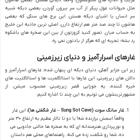
مثل حیوانات غول پیکر از آب سر بیرون آوردن، بعضی دیگه شبیه
سر انسان یا اشیای دیگه هستن. این برج های سنگی که بعضی
هاشون تا چند صد متر هم ارتفاع دارن، اصلی ترین جاذبه این خلیج
به حساب میان. تصور کنید کروزتون از بین این صخره های باشکوه
رد بشه؛ تجربه ای که هرگز از یادتون نمی ره.
غارهای اسرارآمیز و دنیای زیرزمینی
زیر این جزایر آهکی، دنیای دیگه ای پنهان شده: غارهای اسرارآمیز و
دالان های زیرزمینی. این غارها با استالاگمیت ها و استالاکتیت های
خیره کننده، یه جورایی قصر زیرزمینی محسوب میشن. از
مشهورترینشون می تونیم به این چند تا اشاره کنیم:
غار سانگ سوت (Sung Sot Cave – غار شگفتی ها):
این غار
واقعاً اسمش برازنده شه! با دو تا تالار عظیم به ارتفاع ۳۰ متر
و نورپردازی هنرمندانه ای که به صخره ها حالتی جادویی می
ده، شما رو شگفت زده می کنه. راهنماهای محلی هم داستان