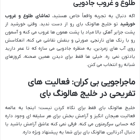
طلوع و غروب جادویی
اگه دنبال یه تجربه واقعاً خاص هستید،
تماشای طلوع و غروب
خورشید
تو خلیج هالونگ بای رو از دست ندید. وقتی خورشید از
پشت جزایر آهکی بالا میاد یا پشت همون ها غروب می کنه و آسمون
رو با رنگ های نارنجی، صورتی و بنفش نقاشی می کنه، انعکاسش
روی آب های زمردین، یه منظره جادویی می سازه که تا عمر دارید
یادتون نمی ره. خیلی ها فقط برای دیدن همین صحنه، کروزهای
شبانه رو انتخاب می کنن.
ماجراجویی بی کران: فعالیت های
تفریحی در خلیج هالونگ بای
خلیج هالونگ بای فقط برای نگاه کردن نیست؛ اینجا یه عالمه
فعالیت هیجان انگیز و آرامش بخش برای هر سلیقه ای وجود داره
که حسابی سرگرمتون می کنه. فرقی نمی کنه عاشق آرامش باشید یا
دنبال آدرنالین، هالونگ بای برای شما یه پیشنهاد ویژه داره.