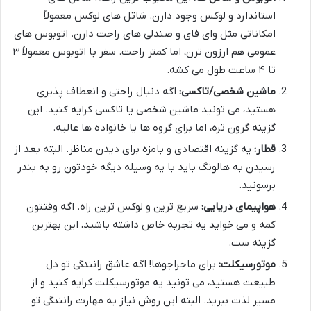
استاندارد و لوکس وجود دارن. شاتل های لوکس معمولاً
امکاناتی مثل وای فای و صندلی های راحت دارن. اتوبوس های
عمومی هم ارزون ترن، اما کمتر راحت. سفر با اتوبوس معمولاً ۳
تا ۴ ساعت طول می کشه.
ماشین شخصی/تاکسی:
اگه دنبال راحتی و انعطاف پذیری
هستید، می تونید ماشین شخصی یا تاکسی کرایه کنید. این
گزینه گرون تره، اما برای گروه ها یا خانواده ها عالیه.
قطار:
یه گزینه اقتصادی و بامزه برای دیدن مناظر. البته بعد از
رسیدن به هالونگ باید با یه وسیله دیگه خودتون رو به بندر
برسونید.
هواپیمای دریایی:
سریع ترین و لوکس ترین راه. اگه وقتتون
کمه و می خواید یه تجربه خاص داشته باشید، این بهترین
گزینه ست.
موتورسیکلت:
برای ماجراجوها! اگه عاشق رانندگی تو دل
طبیعت هستید، می تونید یه موتورسیکلت کرایه کنید و از
مسیر لذت ببرید. البته این روش نیاز به مهارت رانندگی تو