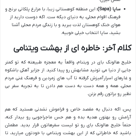
ساپا (Sapa):
این منطقه کوهستانی زیبا، با مزارع پلکانی برنج و
فرهنگ اقوام محلی، یه دنیای دیگه ست. اگه دوست دارید از
هوای خنک کوهستان لذت ببرید و با زندگی مردم محلی آشنا
بشید، ساپا انتخاب خیلی خوبیه.
کلام آخر: خاطره ای از بهشت ویتنامی
خلیج هالونگ بای در ویتنام، واقعاً یه معجزه طبیعته که تو کمتر
جایی از دنیا می تونید مشابهش رو پیدا کنید. از جزایر آهکی باشکوه
و غارهای اسرارآمیزش گرفته تا آب های زمردین و فرهنگ غنی مردم
محلی، همه و همه دست به دست هم دادن تا یه تجربه سفر بی
نظیر رو براتون رقم بزنن.
پس، اگه دنبال یه مقصد خاص و فراموش نشدنی هستید که هم
آرامش رو بهتون هدیه بده و هم حس ماجراجویی رو بیدار کنه،
حتماً خلیج هالونگ بای رو تو لیست سفرهاتون قرار بدید. مطمئن
باشید که خاطراتی که از این بهشت ویتنامی با خودتون میارید، تا