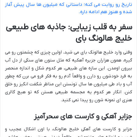
تاریخ رو روایت می کنه؛ داستانی که میلیون ها سال پیش آغاز
شده و هنوز هم ادامه داره.
سفر به قلب زیبایی: جاذبه های طبیعی
خلیج هالونگ بای
وقتی وارد خلیج هالونگ بای می شید، اولین چیزی که چشمتون رو می
گیره، همون هزاران جزیره آهکیه که مثل ستون های سنگی از دل آب
بیرون اومدن. این سازه های طبیعی، هر کدوم شکل و اندازه منحصر
به فرد خودشون رو دارن و واقعاً آدم رو به فکر فرو می برن که چطور
آب و باد طی میلیون ها سال تونستن این مناظر شگفت انگیز رو خلق
کنن. انگار هر کدوم یه مجسمه طبیعی هستن که تو هیچ گالری
هنری ای نمونه شون رو پیدا نمی کنید.
جزایر آهکی و کارست های سحرآمیز
جزایر و کارست های آهکی خلیج هالونگ، با اون اشکال عجیب و
غریب و اندازه های متنوعشون، واقعاً دیدنی هستن. بعضی هاشون