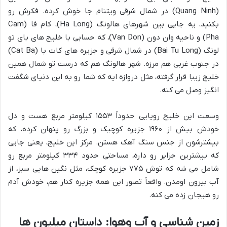
(Quang Ninh) در شمال شرقی ویتنام جا خوش کرده. فکرش رو
بکنید، یه جایی بین شهرهای هالونگ (Ha Long)، کام فا (Cam
Pha) و ناحیه وان دون (Van Don)، که حسابی با خلیج های بای تو
لونگ (Bai Tu Long) در شمال شرقی و جزیره های کات با (Cat Ba)
در جنوب غربی هم مرزه. شهر هالونگ هم که درست تو شمال همین
خلیج زیبا قرار گرفته، مثل دروازه ایه که شما رو به این دنیای شگفت
انگیز وصل می کنه.
وسعت این خلیج رویایی حدوداً ۱۵۵۳ کیلومتر مربع هست و دل
خودش بیش از ۱۹۶۰ جزیره کوچیک و بزرگ رو پنهان کرده، که
بیشترشون از جنس سنگ آهک هستن. مرکز این خلیج، یعنی جایی
که بیشترین جزایر رو داره، مساحتی حدود ۳۳۴ کیلومتر مربع رو
شامل می شه که توش ۷۷۵ جزیره کوچک، مثل نگین هایی سبز، از
آب بیرون اومدن. واقعاً تصور این همه جزیره کنار هم، خودش آدم
رو هیجان زده می کنه.
زمین شناسی و آب وهوا: داستان میلیون ها