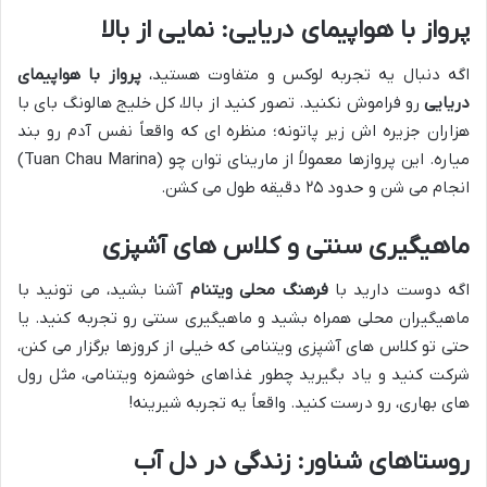
پرواز با هواپیمای دریایی: نمایی از بالا
اگه دنبال یه تجربه لوکس و متفاوت هستید،
پرواز با هواپیمای
دریایی
رو فراموش نکنید. تصور کنید از بالا، کل خلیج هالونگ بای با
هزاران جزیره اش زیر پاتونه؛ منظره ای که واقعاً نفس آدم رو بند
میاره. این پروازها معمولاً از مارینای توان چو (Tuan Chau Marina)
انجام می شن و حدود ۲۵ دقیقه طول می کشن.
ماهیگیری سنتی و کلاس های آشپزی
اگه دوست دارید با
فرهنگ محلی ویتنام
آشنا بشید، می تونید با
ماهیگیران محلی همراه بشید و ماهیگیری سنتی رو تجربه کنید. یا
حتی تو کلاس های آشپزی ویتنامی که خیلی از کروزها برگزار می کنن،
شرکت کنید و یاد بگیرید چطور غذاهای خوشمزه ویتنامی، مثل رول
های بهاری، رو درست کنید. واقعاً یه تجربه شیرینه!
روستاهای شناور: زندگی در دل آب