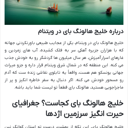
درباره خلیج هالونگ بای در ویتنام
خلیج هالونگ بای در ویتنام، یکی از عجایب طبیعی باورنکردنی جهانه
که با هزاران جزیره آهکی سر به فلک کشیده، آب های زمردین و
غارهای اسرارآمیزش، هر سال میلیون ها گردشگر رو به خودش جذب
می کنه. این منطقه که در شمال شرق ویتنام قرار داره و جزو میراث
جهانی یونسکو هم هست، واقعاً یه تابلوی نقاشی زنده ست که آدم
رو مسحور خودش می کنه. اگر دنبال یه سفر خاطره انگیز و پر از
ماجراجویی هستید، هالونگ بای قطعاً تو لیست شما باید باشه.
خلیج هالونگ بای کجاست؟ جغرافیای
حیرت انگیز سرزمین اژدها
خلیج هالونگ بای، این تکه از بهشت، درست تو استان کوانگ نین