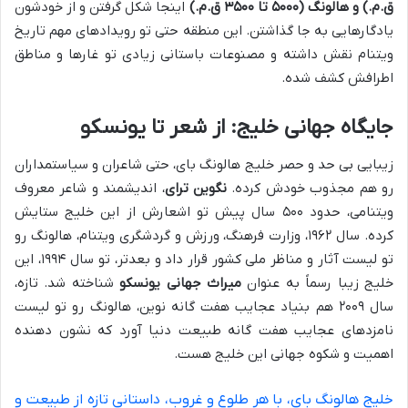
ق.م.) و هالونگ (۵۰۰۰ تا ۳۵۰۰ ق.م.)
اینجا شکل گرفتن و از خودشون
یادگارهایی به جا گذاشتن. این منطقه حتی تو رویدادهای مهم تاریخ
ویتنام نقش داشته و مصنوعات باستانی زیادی تو غارها و مناطق
اطرافش کشف شده.
جایگاه جهانی خلیج: از شعر تا یونسکو
زیبایی بی حد و حصر خلیج هالونگ بای، حتی شاعران و سیاستمداران
رو هم مجذوب خودش کرده.
نگوین ترای
، اندیشمند و شاعر معروف
ویتنامی، حدود ۵۰۰ سال پیش تو اشعارش از این خلیج ستایش
کرده. سال ۱۹۶۲، وزارت فرهنگ، ورزش و گردشگری ویتنام، هالونگ رو
تو لیست آثار و مناظر ملی کشور قرار داد و بعدتر، تو سال ۱۹۹۴، این
خلیج زیبا رسماً به عنوان
میراث جهانی یونسکو
شناخته شد. تازه،
سال ۲۰۰۹ هم بنیاد عجایب هفت گانه نوین، هالونگ رو تو لیست
نامزدهای عجایب هفت گانه طبیعت دنیا آورد که نشون دهنده
اهمیت و شکوه جهانی این خلیج هست.
خلیج هالونگ بای، با هر طلوع و غروب، داستانی تازه از طبیعت و