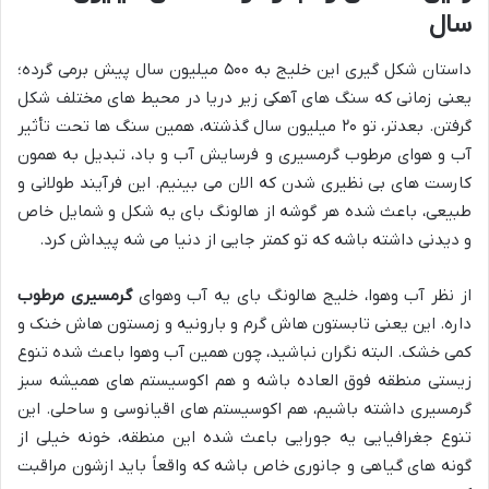
سال
داستان شکل گیری این خلیج به ۵۰۰ میلیون سال پیش برمی گرده؛
یعنی زمانی که سنگ های آهکی زیر دریا در محیط های مختلف شکل
گرفتن. بعدتر، تو ۲۰ میلیون سال گذشته، همین سنگ ها تحت تأثیر
آب و هوای مرطوب گرمسیری و فرسایش آب و باد، تبدیل به همون
کارست های بی نظیری شدن که الان می بینیم. این فرآیند طولانی و
طبیعی، باعث شده هر گوشه از هالونگ بای یه شکل و شمایل خاص
و دیدنی داشته باشه که تو کمتر جایی از دنیا می شه پیداش کرد.
از نظر آب وهوا، خلیج هالونگ بای یه آب وهوای
گرمسیری مرطوب
داره. این یعنی تابستون هاش گرم و بارونیه و زمستون هاش خنک و
کمی خشک. البته نگران نباشید، چون همین آب وهوا باعث شده تنوع
زیستی منطقه فوق العاده باشه و هم اکوسیستم های همیشه سبز
گرمسیری داشته باشیم، هم اکوسیستم های اقیانوسی و ساحلی. این
تنوع جغرافیایی یه جورایی باعث شده این منطقه، خونه خیلی از
گونه های گیاهی و جانوری خاص باشه که واقعاً باید ازشون مراقبت