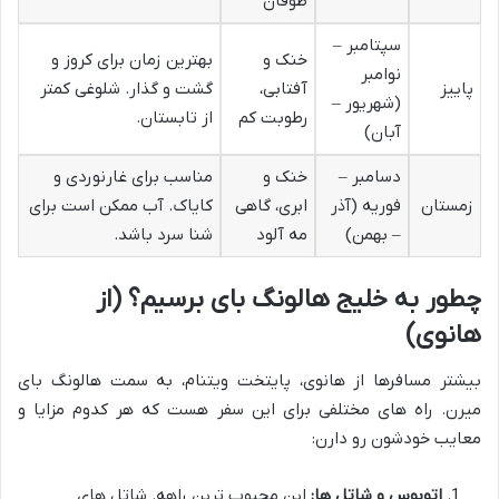
طوفان
سپتامبر –
خنک و
بهترین زمان برای کروز و
نوامبر
پاییز
آفتابی،
گشت و گذار. شلوغی کمتر
(شهریور –
رطوبت کم
از تابستان.
آبان)
دسامبر –
خنک و
مناسب برای غارنوردی و
زمستان
فوریه (آذر
ابری، گاهی
کایاک. آب ممکن است برای
– بهمن)
مه آلود
شنا سرد باشد.
چطور به خلیج هالونگ بای برسیم؟ (از
هانوی)
بیشتر مسافرها از هانوی، پایتخت ویتنام، به سمت هالونگ بای
میرن. راه های مختلفی برای این سفر هست که هر کدوم مزایا و
معایب خودشون رو دارن:
اتوبوس و شاتل ها:
این محبوب ترین راهه. شاتل های