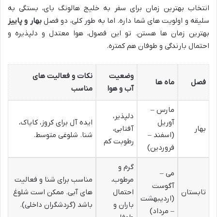
انتخاب بهترین زمان برای سفر به خلیج هالونگ بای، بستگی به
سلیقه و اولویت های شما داره. اما به طور کلی، دو فصل
بهار و پاییز
بهترین زمان ها هستن. تو این فصول، هوا معتدل و دلپذیره و
احتمال بارندگی و طوفان هم کمتره.
وضعیت
نکات و فعالیت های
فصل
ماه ها
آب و هوا
مناسب
مارس –
دلپذیر،
آوریل
ایده آل برای کروز، کایاک،
بهار
آفتابی،
(اسفند –
شنا. شلوغی متوسط.
رطوبت کم
فروردین)
گرم و
می –
مرطوب،
مناسب برای شنا و فعالیت
آگوست
تابستان
احتمال
های آبی. ممکن است شلوغ
(اردیبهشت
باران و
باشد (گردشگران داخلی).
– مرداد)