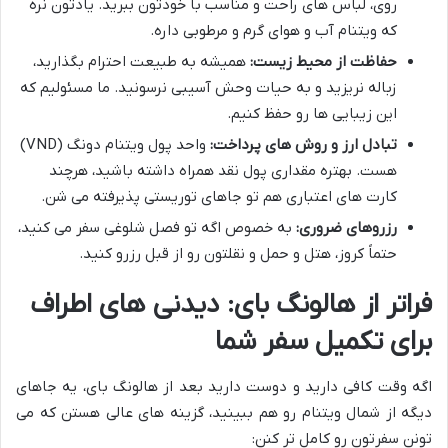
روی، لباس های راحت و مناسب با خودتون ببرید. یادتون نره
که ویتنام آب و هوای گرم و مرطوبی داره.
حفاظت از محیط زیست:
همیشه به طبیعت احترام بگذارید،
زباله نریزید و به حیات وحش آسیبی نرسونید. ما مسئولیم که
این زیبایی ها رو حفظ کنیم.
تبادل ارز و روش های پرداخت:
واحد پول ویتنام دونگ (VND)
هست. بهتره مقداری پول نقد همراه داشته باشید، هرچند
کارت های اعتباری هم تو جاهای توریستی پذیرفته می شن.
رزروهای ضروری:
به خصوص اگه تو فصل شلوغی سفر می کنید،
حتماً کروز، هتل و حمل و نقلتون رو از قبل رزرو کنید.
فراتر از هالونگ بای: دیدنی های اطراف
برای تکمیل سفر شما
اگه وقت کافی دارید و دوست دارید بعد از هالونگ بای، یه جاهای
دیگه از شمال ویتنام رو هم ببینید، گزینه های عالی هستن که می
تونن سفرتون رو کامل تر کنن: