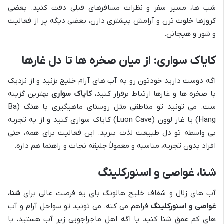
شب ها، مسیر سفر و نظرات مسافرهای قبلی دقت کنید. بعضی
کروزها خلوت ترن و آرامش بیشتری دارن، بعضی دیگه پر از فعالیت
و شور و هیجانن.
کایاک سواری: از میان صخره ها تا دل غارها
اگه دوست دارید خودتون رو به آب های آرام خلیج بزنید و از نزدیک
با صخره ها و غارها ارتباط برقرار کنید،
کایاک سواری
بهترین گزینه
ست. می تونید تو مناطقی مثل روستای ماهیگیری با هنگ (Ba
Hang) یا غار لوون (Luon Cave) کایاک سواری کنید و از یه تجربه
بی واسطه تو دل طبیعت لذت ببرید. این فعالیت برای همه، حتی
افراد بدون تجربه، مناسبه و معمولاً جلیقه نجات و راهنما هم داره.
شنا، غواصی و اسنورکلینگ
آب های زلال و شفاف خلیج هالونگ بای یه فرصت عالی برای
شنا،
غواصی و اسنورکلینگ
فراهم می کنه. می تونید تو سواحل آرام و آب
های کم عمق شنا کنید یا اگه اهل ماجراجویی زیر آب هستید، با