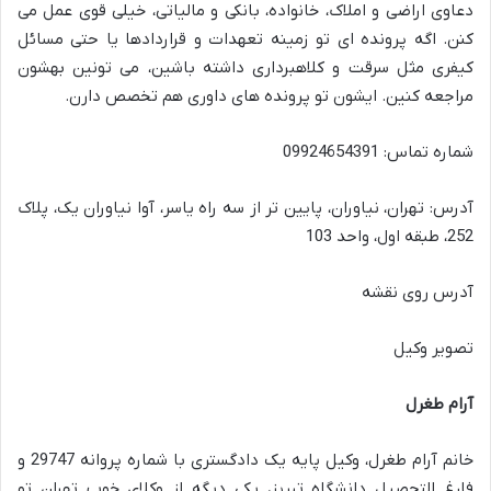
دعاوی اراضی و املاک، خانواده، بانکی و مالیاتی، خیلی قوی عمل می
کنن. اگه پرونده ای تو زمینه تعهدات و قراردادها یا حتی مسائل
کیفری مثل سرقت و کلاهبرداری داشته باشین، می تونین بهشون
مراجعه کنین. ایشون تو پرونده های داوری هم تخصص دارن.
شماره تماس: 09924654391
آدرس: تهران، نیاوران، پایین تر از سه راه یاسر، آوا نیاوران یک، پلاک
252، طبقه اول، واحد 103
آدرس روی نقشه
تصویر وکیل
آرام طغرل
خانم آرام طغرل، وکیل پایه یک دادگستری با شماره پروانه 29747 و
فارغ التحصیل دانشگاه تبریز، یکی دیگه از وکلای خوب تهران تو