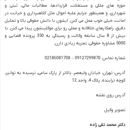
حوزه های ملکی و مستغلات، قراردادها، مطالبات مالی، ثبتی و
شهرداری، و همینطور جرایم علیه اموال مثل کلاهبرداری و خیانت در
امانت، خیلی خوب عمل می کنن. ایشون با دانش حقوقی بالا و تحلیل
دقیق، راهکارهای خلاقانه و عملی رو برای موکلینشون پیدا می کنن. با
بیش از 8 سال سابقه وکالت و رسیدگی به 350 پرونده قضایی و
5000 مشاوره حقوقی، تجربه زیادی دارن.
شماره تماس: 09127299870 – 02186081708
آدرس: تهران، خیابان ولیعصر، بالاتر از پارک ساعی، نرسیده به توانیر،
کوچه ترابنده، پلاک 4، واحد 12
آدرس روی نقشه
تصویر وکیل
دکتر محمد تقی زاده