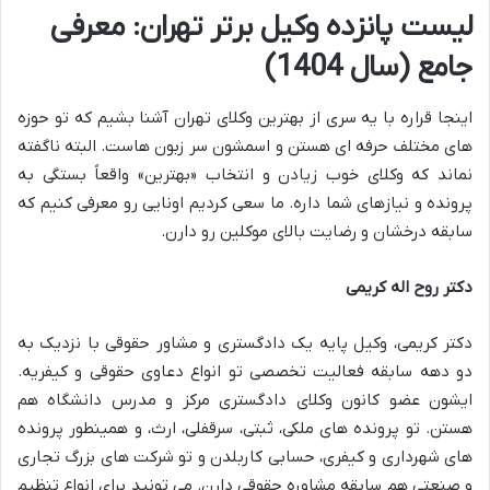
لیست پانزده وکیل برتر تهران: معرفی
جامع (سال 1404)
اینجا قراره با یه سری از بهترین وکلای تهران آشنا بشیم که تو حوزه
های مختلف حرفه ای هستن و اسمشون سر زبون هاست. البته ناگفته
نماند که وکلای خوب زیادن و انتخاب «بهترین» واقعاً بستگی به
پرونده و نیازهای شما داره. ما سعی کردیم اونایی رو معرفی کنیم که
سابقه درخشان و رضایت بالای موکلین رو دارن.
دکتر روح اله کریمی
دکتر کریمی، وکیل پایه یک دادگستری و مشاور حقوقی با نزدیک به
دو دهه سابقه فعالیت تخصصی تو انواع دعاوی حقوقی و کیفریه.
ایشون عضو کانون وکلای دادگستری مرکز و مدرس دانشگاه هم
هستن. تو پرونده های ملکی، ثبتی، سرقفلی، ارث، و همینطور پرونده
های شهرداری و کیفری، حسابی کاربلدن و تو شرکت های بزرگ تجاری
و صنعتی هم سابقه مشاوره حقوقی دارن. می تونید برای انواع تنظیم