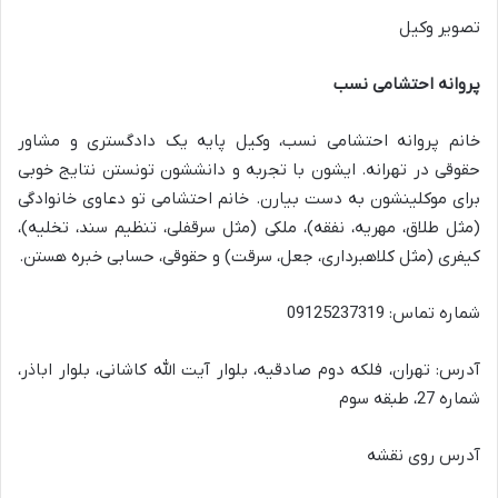
تصویر وکیل
پروانه احتشامی نسب
خانم پروانه احتشامی نسب، وکیل پایه یک دادگستری و مشاور
حقوقی در تهرانه. ایشون با تجربه و دانششون تونستن نتایج خوبی
برای موکلینشون به دست بیارن. خانم احتشامی تو دعاوی خانوادگی
(مثل طلاق، مهریه، نفقه)، ملکی (مثل سرقفلی، تنظیم سند، تخلیه)،
کیفری (مثل کلاهبرداری، جعل، سرقت) و حقوقی، حسابی خبره هستن.
شماره تماس: 09125237319
آدرس: تهران، فلکه دوم صادقیه، بلوار آیت الله کاشانی، بلوار اباذر،
شماره 27، طبقه سوم
آدرس روی نقشه