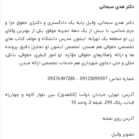
دکتر هدی سبحانی
دکتر هدی سبحانی، وکیل پایه یک دادگستری و دکترای حقوق جزا و
جرم شناسی، با بیش از یک دهه تجربه موفق، یکی از بهترین وکلای
زن تو منطقه یک تهرانه. ایشون مدرس دانشگاه و مولف کتاب های
تخصصی حقوقی هم هستن. تخصص ایشون تو تحلیل دقیق پرونده
ها و ارائه راهکارهای حقوقی مؤثره. تو امور کیفری، حقوقی، بانکی،
ملکی و حتی دعاوی شهرداری هم خدمات تخصصی ارائه میدن.
شماره تماس: 09125099597 – 09376497286
آدرس: تهران، خیابان دولت (کلاهدوز)، بین بلوار کاوه و چهارراه
قنات، پلاک 299، طبقه 3، واحد 10
آدرس روی نقشه
تصویر وکیل