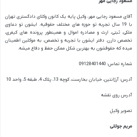
مسعود رجایی مهر
آقای مسعود رجایی مهر، وکیل پایه یک کانون وکلای دادگستری تهران
با 19 سال تجربه تو حوزه های مختلف حقوقیه. ایشون تو دعاوی
ملکی، ثبتی، ارث و مصادره اموال و همینطور پرونده های کیفری،
تخصص دارن. دفتر ایشون با تجربه و تخصص، به موکلین اطمینان
میده که حقوقشون به بهترین شکل ممکن حفظ و دفاع میشه.
شماره تماس: 09128401440
آدرس: آرژانتین، خیابان بخارست، کوچه 13، پلاک 4، طبقه 5، واحد 10
آدرس روی نقشه
تصویر وکیل
مریم جولانی