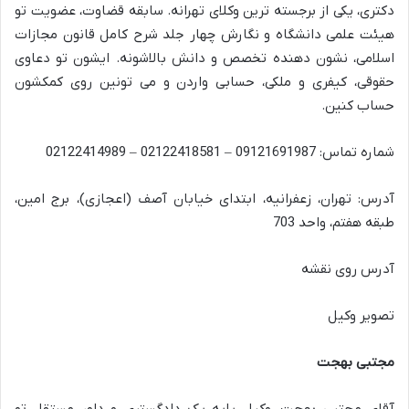
دکتری، یکی از برجسته ترین وکلای تهرانه. سابقه قضاوت، عضویت تو
هیئت علمی دانشگاه و نگارش چهار جلد شرح کامل قانون مجازات
اسلامی، نشون دهنده تخصص و دانش بالاشونه. ایشون تو دعاوی
حقوقی، کیفری و ملکی، حسابی واردن و می تونین روی کمکشون
حساب کنین.
شماره تماس: 09121691987 – 02122418581 – 02122414989
آدرس: تهران، زعفرانیه، ابتدای خیابان آصف (اعجازی)، برج امین،
طبقه هفتم، واحد 703
آدرس روی نقشه
تصویر وکیل
مجتبی بهجت
آقای مجتبی بهجت، وکیل پایه یک دادگستری و داور مستقل تو