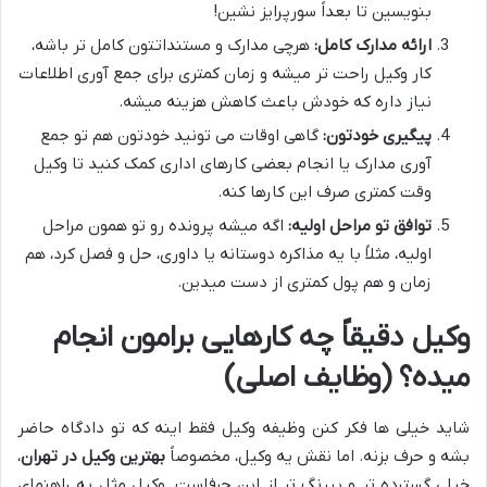
بنویسین تا بعداً سورپرایز نشین!
ارائه مدارک کامل:
هرچی مدارک و مستنداتتون کامل تر باشه،
کار وکیل راحت تر میشه و زمان کمتری برای جمع آوری اطلاعات
نیاز داره که خودش باعث کاهش هزینه میشه.
پیگیری خودتون:
گاهی اوقات می تونید خودتون هم تو جمع
آوری مدارک یا انجام بعضی کارهای اداری کمک کنید تا وکیل
وقت کمتری صرف این کارها کنه.
توافق تو مراحل اولیه:
اگه میشه پرونده رو تو همون مراحل
اولیه، مثلاً با یه مذاکره دوستانه یا داوری، حل و فصل کرد، هم
زمان و هم پول کمتری از دست میدین.
وکیل دقیقاً چه کارهایی برامون انجام
میده؟ (وظایف اصلی)
شاید خیلی ها فکر کنن وظیفه وکیل فقط اینه که تو دادگاه حاضر
بشه و حرف بزنه. اما نقش یه وکیل، مخصوصاً
بهترین وکیل در تهران
،
خیلی گسترده تر و پررنگ تر از این حرفاست. وکیل مثل یه راهنمای