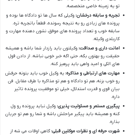
تو یه زمینه خاصی متخصصه.
تجربه و سابقه درخشان:
وکیلی که سال ها تو دادگاه ها بوده و
پرونده های زیادی رو به نتیجه رسونده، قطعاً باتجربه تره.
سابقه خوب و تعداد پرونده های موفق، نشون دهنده مهارت و
کاربلدی وکیله.
امانت داری و صداقت:
وکیلتون باید رازدار شما باشه و همیشه
حقیقت رو بهتون بگه، حتی اگه خبر خوبی نباشه. از دادن قول
های الکی و امید واهی باید پرهیز کنه.
مهارت های ارتباطی و مذاکره:
یه وکیل خوب باید بتونه حرفش
رو خوب بزنه، هم تو دادگاه و هم تو مذاکره با طرف مقابل. فن
بیان قوی و قدرت استدلال، خیلی تو موفقیت پرونده تاثیر
داره.
پیگیری مستمر و مسئولیت پذیری:
وکیل نباید پرونده رو ول
کنه و همیشه باید پیگیر مراحلش باشه و شما رو هم تو جریان
بذاره.
شهرت حرفه ای و نظرات موکلین قبلی:
گاهی اوقات می شه از