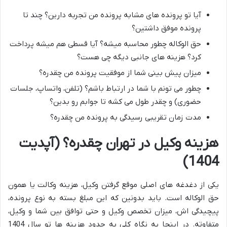
آیا تو پرونده های مشابه پرونده من تجربه دارین؟ چند تا
پرونده موفق داشتین؟
حق الوکاله چطور محاسبه میشه؟ آیا قسطی هم میشه پرداخت
کرد؟ هزینه های جانبی دیگه چی هست؟
میزان پیش بینی شما از موفقیت پرونده من چقدره؟
چطور می تونم با شما در ارتباط باشم؟ (تلفن، واتساپ، جلسات
حضوری) و چقدر طول می کشه تا جوابم رو بدین؟
مدت زمان تقریبی رسیدگی به پرونده من چقدره؟
هزینه وکیل در تهران چقدره؟ (آپدیت
1404)
یکی از دغدغه های اصلی موقع گرفتن وکیل، هزینه وکالت یا همون
حق الوکاله است. باید بدونین که این مبلغ بسته به نوع پرونده،
پیچیدگی اش، میزان تخصص وکیل و حتی توافق بین شما و وکیل،
متفاوته. در اینجا یه نگاه کلی به حدود هزینه ها تو سال 1404