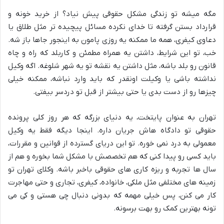
مگه میشه تو زندگی مشکل حقوقی پیش نیاد؟ از خرید خونه و
قرارداد بستن گرفته تا خدای نکرده مسائل پیچیده تر مثل طلاق یا
دعاوی کیفری، همه ما ممکنه یه روزی پامون به اینجور جاها باز شه.
خب، تو این شرایط، داشتن یه همراه مطمئن و کاربلد که راه و چاه
قانون رو بلد باشه، مثل داشتن یه نقشه تو یه شهر شلوغه. اگه وکیل
نداشته باشی یا وکیلت اونقدر که باید وارد نباشه، ممکنه خیلی
چیزها رو از دست بدی یا حتی بیشتر از قبل تو دردسر بیفتی.
تهران به عنوان پایتخت، یه دنیای بزرگه که هر روز کلی پرونده
حقوقی تو دادگاه هاش جریان داره. اینجا دیگه فقط یه وکیل
معمولی به درد نمی خوره. تو این دریای گسترده از قوانین و مقررات،
باید کسی رو پیدا کنی که هم تخصصش با مشکل شما بخوره و هم از
سال ها تجربه و ریزه کاری های حقوقی باخبر باشه. وکلای تهران تو
زمینه های مختلفی مثل ملکی، خانواده، کیفری، تجاری و حتی مهاجرت
کار می کنن، پس خیلی مهمه که بدونی دنبال چی هستی و کی می
تونه بهترین کمک رو بهت برسونه.