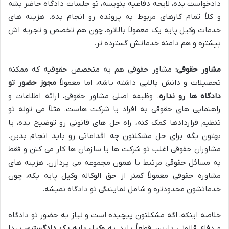
دادخواست بده، لایحه دفاعیه بنویسه، تو جلسات دادگاه حاضر بشه
و کلاً تمام کارهای مربوط به پرونده رو انجام بده. هزینه های
خدمات وکیل پایه یک معمولاً بالاتره، چون هم تخصص و تجربه اش
بیشتره و هم دامنه خدماتش گسترده تر.
مشاور حقوقی:
مشاور حقوقی هم یه متخصص حقوقیه که ممکنه
تحصیلات و دانش بالایی داشته باشه، اما معمولاً
مجوز حضور تو
دادگاه ها رو نداره
. وظیفه اصلی مشاور حقوقی، ارائه اطلاعات و
راهنمایی های حقوقی به افراد یا شرکت هاست. مثلاً می تونه تو
تنظیم قراردادها کمک کنه، راه حل های قانونی رو توضیح بده، یا
بهتون بگه برای حل مشکلتون چه اقداماتی رو باید انجام بدین.
مشاوران حقوقی اغلب تو شرکت ها یا سازمان ها کار می کنن و فقط
به مسائل حقوقی مرتبط با همون مجموعه می پردازن. هزینه های
مشاوره حقوقی معمولاً کمتر از حق الوکاله وکیل پایه یکه، چون
خدماتشون محدودتره و شامل نمایندگی تو دادگاه نمیشه.
خلاصه اینکه، اگه مشکلتون پیچیده است و نیاز به حضور تو دادگاه
و دفاع قانونی دارین، قطعاً باید یه
وکیل پایه یک دادگستری
پیدا