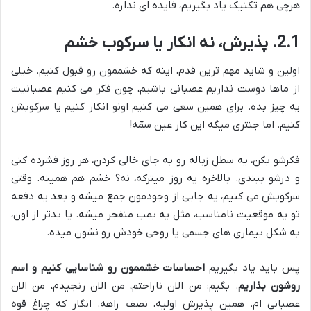
هرچی هم تکنیک یاد بگیریم، فایده ای نداره.
2.1. پذیرش، نه انکار یا سرکوب خشم
اولین و شاید مهم ترین قدم، اینه که خشممون رو قبول کنیم. خیلی
از ماها دوست نداریم عصبانی باشیم، چون فکر می کنیم عصبانیت
یه چیز بده. برای همین سعی می کنیم اونو انکار کنیم یا سرکوبش
کنیم. اما جنتری میگه این کار عین سمّه!
فکرشو بکن، یه سطل زباله رو به جای خالی کردن، هر روز فشرده کنی
و درشو ببندی. بالاخره یه روز میترکه، نه؟ خشم هم همینه. وقتی
سرکوبش می کنیم، یه جایی از وجودمون جمع میشه و بعد یه دفعه
تو یه موقعیت نامناسب، مثل یه بمب منفجر میشه. یا بدتر از اون،
به شکل بیماری های جسمی یا روحی خودش رو نشون میده.
پس باید یاد بگیریم
احساسات خشممون رو شناسایی کنیم و اسم
روشون بذاریم
. بگیم: من الان ناراحتم، من الان رنجیدم، من الان
عصبانی ام. همین پذیرش اولیه، نصف راهه. انگار که چراغ قوه