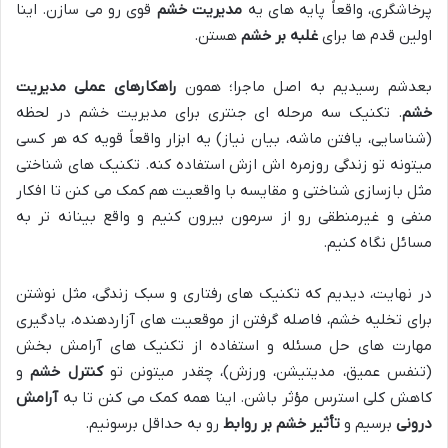
پرخاشگری، واقعاً پایه های یه
مدیریت خشم
قوی رو می سازن. اینا
اولین قدم ها برای
غلبه بر خشم
هستن.
بعدشم رسیدیم به اصل ماجرا؛ همون
راهکارهای عملی مدیریت
خشم
. تکنیک سه مرحله ای جنتری برای مدیریت خشم در لحظه
(شناسایی، یافتن ماشه، بیان نیاز) یه ابزار واقعاً قویه که هر کسی
میتونه تو زندگی روزمره اش ازش استفاده کنه. تکنیک های شناختی
مثل بازسازی شناختی و مقایسه با واقعیت هم کمک می کنن تا افکار
منفی و غیرمنطقی رو از سرمون بیرون کنیم و واقع بینانه تر به
مسائل نگاه کنیم.
در نهایت، دیدیم که تکنیک های رفتاری و سبک زندگی، مثل نوشتن
برای تخلیه خشم، فاصله گرفتن از موقعیت های آزاردهنده، یادگیری
مهارت های حل مسئله و استفاده از تکنیک های آرامش بخش
(تنفس عمیق، مدیتیشن، ورزش)، چقدر میتونن تو
کنترل خشم
و
کاهش کلی استرس مؤثر باشن. اینا همه کمک می کنن تا به
آرامش
درونی
برسیم و
تأثیر خشم بر روابط
رو به حداقل برسونیم.