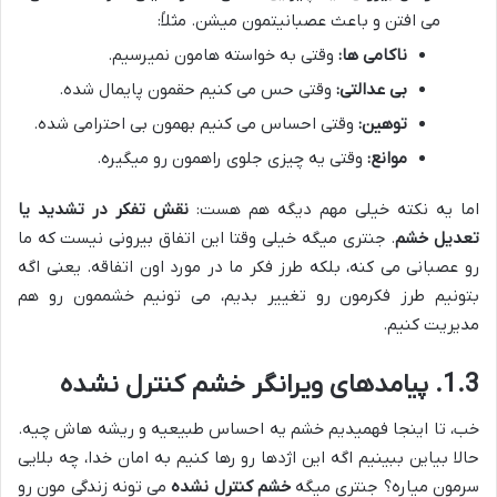
می افتن و باعث عصبانیتمون میشن. مثلاً:
ناکامی ها:
وقتی به خواسته هامون نمیرسیم.
بی عدالتی:
وقتی حس می کنیم حقمون پایمال شده.
توهین:
وقتی احساس می کنیم بهمون بی احترامی شده.
موانع:
وقتی یه چیزی جلوی راهمون رو میگیره.
اما یه نکته خیلی مهم دیگه هم هست:
نقش تفکر در تشدید یا
تعدیل خشم
. جنتری میگه خیلی وقتا این اتفاق بیرونی نیست که ما
رو عصبانی می کنه، بلکه طرز فکر ما در مورد اون اتفاقه. یعنی اگه
بتونیم طرز فکرمون رو تغییر بدیم، می تونیم خشممون رو هم
مدیریت کنیم.
1.3. پیامدهای ویرانگر خشم کنترل نشده
خب، تا اینجا فهمیدیم خشم یه احساس طبیعیه و ریشه هاش چیه.
حالا بیاین ببینیم اگه این اژدها رو رها کنیم به امان خدا، چه بلایی
سرمون میاره؟ جنتری میگه
خشم کنترل نشده
می تونه زندگی مون رو