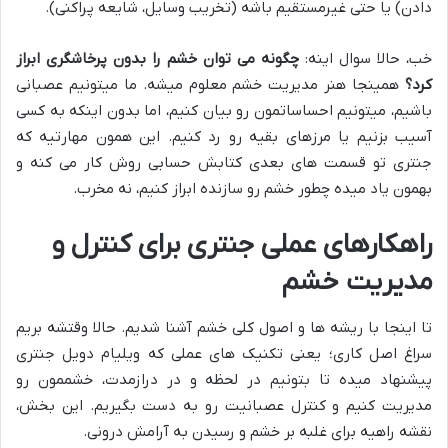
دادن) یا حتی غیرمستقیم باشه (تخریب وسایل، شایعه پراکنی).
خب، حالا سوال اینه:
چگونه می توان خشم را بدون پرخاشگری ابراز
کرد؟
همینجا هنر مدیریت خشم معلوم میشه. ما میتونیم عصبانی
باشیم، میتونیم احساساتمون رو بیان کنیم، اما بدون اینکه به کسی
آسیب بزنیم یا مرزهای بقیه رو رد کنیم. این همون مهارتیه که
جنتری تو قسمت های بعدی کتابش حسابی روش کار می کنه و
بهمون یاد میده چطور خشم رو سازنده ابراز کنیم، نه مخرب.
راهکارهای عملی جنتری برای کنترل و
مدیریت خشم
تا اینجا با ریشه ها و اصول کلی خشم آشنا شدیم. حالا وقتشه بریم
سراغ اصل کاری؛ یعنی تکنیک های عملی که ویلیام دویل جنتری
پیشنهاد میده تا بتونیم در لحظه و در درازمدت، خشممون رو
مدیریت کنیم و کنترل عصبانیت رو به دست بگیریم. این بخش،
نقشه راهیه برای غلبه بر خشم و رسیدن به آرامش درونی.