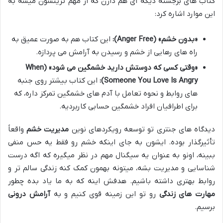
کتاب های برجسته دیگه ای هم دارن که از مهم ترینشون میشه به
این موارد اشاره کرد:
«بدون خشم» (Anger Free):
این کتاب هم به صورت عمیق به
راه های رهایی از خشم و رسیدن به آرامش می پردازه.
«وقتی کسی که دوستش دارید خشمگین می شود» (When
Someone You Love Is Angry):
این کتاب بیشتر روی جنبه
های روابط و نحوه تعامل با آدم های خشمگین تمرکز داره، که
برای اطرافیان افراد خشمگین حسابی کاربردیه.
دیدگاه های جنتری تو توسعه رویکردهای نوین
مدیریت خشم
واقعاً
تأثیرگذار بوده. ایشون به جای اینکه خشم رو فقط یه حس منفی
ببینه، اونو به عنوان یه سیگنال مهم در نظر میگیره که اگه درست
شناسایی و مدیریت بشه، میتونه بهمون کمک کنه زندگی سالم تر و
روابط بهتری داشته باشیم. هدفش اینه که به ما یاد بده چطور
مهارت های زندگی
رو تو این زمینه قوی کنیم و به
آرامش درونی
برسیم.