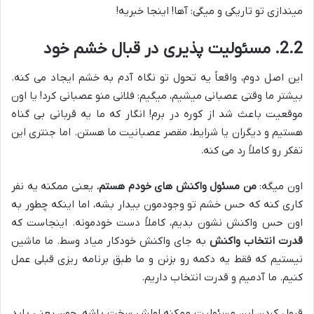
میندازی تو تاریکی و میگی: آها! اینجا خبریه!
2.2. مسئولیت پذیری در قبال خشم خود
این اصل دوم، واقعاً یه تحول تو نگاه آدم به خشم ایجاد می کنه.
بیشتر ما وقتی عصبانی میشیم، میگیم: فلانی منو عصبانی کرد! یا اون
موقعیت باعث شد از کوره در برم! انگار که ما یه قربانی بی گناه
هستیم و دیگران یا شرایط، مقصر عصبانیت ما هستن. اما جنتری این
تفکر رو کاملاً رد می کنه.
اون میگه:
من مسئول واکنش های خودم هستم.
یعنی ممکنه یه نفر
کاری کنه که حس خشم تو وجودمون بیدار بشه، اما اینکه چطور به
اون حس واکنش نشون بدیم، کاملاً دست خودمونه. اینجاست که
قدرت انتخاب واکنش
به جای واکنش خودکار میاد وسط. ما ماشین
نیستیم که فقط یه دکمه رو بزنن و ما طبق برنامه ریزی قبلی عمل
کنیم. ما آدمیم و قدرت انتخاب داریم.
قبول کردن این مسئولیت ممکنه اولش سخت باشه، چون یعنی باید