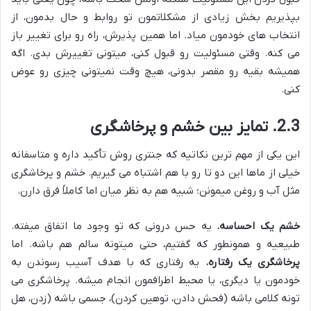
بپذیریم بخش زیادی از مشکلاتمون تو روابط و حال بدمون، از
انتخاب های خودمون میاد. اما همین پذیرش، راه رو برای تغییر باز
می کنه. وقتی مسئولیت رو قبول کنی، میتونی تغییرش بدی. اگه
همیشه بقیه رو مقصر بدونی، هیچ وقت نمیتونی چیزی رو عوض
کنی.
2.3. تمایز بین خشم و پرخاشگری
این یکی از مهم ترین نکاتیه که جنتری روش تأکید داره و متاسفانه
خیلی از ماها این دو تا رو با هم اشتباه می گیریم. خشم و پرخاشگری
مثل آب و روغن میمونن؛ شبیه هم به نظر میان اما کاملاً فرق دارن.
خشم یک احساسه.
یه حس درونی که تو وجود ما اتفاق میفته.
طبیعیه و همونطور که گفتیم، حتی میتونه سالم هم باشه. اما
پرخاشگری یک رفتاره.
یه رفتاری که با هدف آسیب رسوندن به
خودمون یا دیگری، یا محیط اطرافمون انجام میشه. پرخاشگری می
تونه کلامی باشه (فحش دادن، توهین کردن)، جسمی باشه (زدن، هل