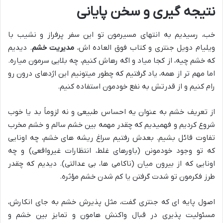
نتیجه گیری و سخن پایانی
خب، رسیدیم به انتهای مسیرمون تو این سفر پرفراز و نشیب با
ویلیام دویل جنتری و کتاب فوق العاده اش،
مدیریت خشم
. دیدیم
که خشم چیه، از کجا میاد و اگه رهاش کنیم، چه بلایی سرمون میاره.
اما مهم تر از همه، یاد گرفتیم که چطور میتونیم این اژدهای درون رو
رام کنیم و از قدرتش به نفع خودمون استفاده کنیم.
از تعریف خشم به عنوان یه احساس طبیعی و نه لزوماً بد یا خوب
شروع کردیم و فهمیدیم که چقدر مهمه بین خشم سالم و خشم مخرب
تفاوت قائل بشیم. بعدش رفتیم سراغ ریشه های خشم، چه اونایی
که تو وجود خودمونن (باورهای غلط، انتظارات غیرواقعی) و چه
اونایی که از بیرون میان (ناکامی ها، بی عدالتی). دیدیم که چقدر
طرز فکرمون تو شدت گرفتن یا کم شدن خشم مؤثره.
اصول پایه ای که جنتری گفت، مثل پذیرش خشم به جای انکارش،
مسئولیت پذیری در قبال واکنش هامون و تمایز بین خشم و