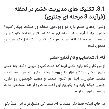
3.1. تکنیک های مدیریت خشم در لحظه
(فرآیند 3 مرحله ای جنتری)
وقتی اژدهای خشم داره تو وجودمون شعله ور میشه، چیکار کنیم؟
جنتری یه فرآیند سه مرحله ای ساده اما فوق العاده کاربردی رو
پیشنهاد میده که اگه خوب تمرینش کنیم، میتونه زندگی مون رو
متحول کنه:
گام 1: شناسایی و نام گذاری خشم
اولین کاری که باید بکنی اینه که مکث کنی و ببینی دقیقاً چه حسی
داری. خشم خودش هزار تا چهره داره! ناراحتی، رنجش، عصبانیت،
غضب، طغیان… اینا هر کدوم شدت و معنی خودشون رو دارن.
جنتری میگه باید یاد بگیریم این احساسات رو از هم تشخیص بدیم
و اسم روشون بذاریم.
به جای اینکه فقط بگی عصبانی ام، سعی کن دقیق تر باشی. مثلاً بگو: