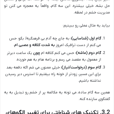
حل بشه، خیلی بیشتره. این سه گام، واقعاً یه معجزه می کنن تو
مدیریت خشم در لحظه.
بیاید یه مثال عملی رو ببینیم:
گام اول (شناسایی):
به جای چه آدم بی فرهنگیه!، بگو: حس
می کنم از دست ترافیک امروز
به شدت کلافه و عصبی ام
.
گام دوم (ماشه):
حس می کنم کلافه ام
چون
یک ساعت دیرتر
از معمول به مقصد می رسم و برنامه هام به هم خورده.
گام سوم (درخواست/نیاز):
خیلی ممنون می شم اگه دفعه بعد
برای این مسیر، زودتر از خونه راه بیفتیم تا استرس دیر رسیدن
نداشته باشیم.
همین سه گام ساده، می تونه یه مکالمه پر از خشم رو تبدیل به یه
گفتگوی سازنده کنه.
3.2. تکنیک های شناختی برای تغییر الگوهای