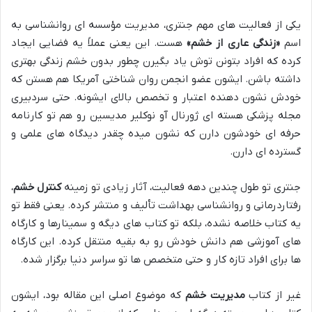
یکی از فعالیت های مهم جنتری، مدیریت مؤسسه ای روانشناسی به
اسم
«زندگی عاری از خشم»
هست. این یعنی عملاً یه فضایی ایجاد
کرده که افراد بتونن توش یاد بگیرن چطور بدون خشم زندگی بهتری
داشته باشن. ایشون عضو انجمن روان شناختی آمریکا هم هستن که
خودش نشون دهنده اعتبار و تخصص بالای ایشونه. حتی سردبیری
مجله پزشکی هسته ای ژورنال آو نوکلیر مدیسین رو هم تو کارنامه
حرفه ای خودشون دارن که نشون میده چقدر دیدگاه های علمی و
گسترده ای دارن.
جنتری تو طول چندین دهه فعالیت، آثار زیادی تو زمینه
کنترل خشم
،
رفتاردرمانی و روانشناسی بهداشت تألیف و منتشر کرده. یعنی فقط تو
یه کتاب خلاصه نشده، بلکه تو کتاب های دیگه و سمینارها و کارگاه
های آموزشی هم دانش خودش رو به بقیه منتقل کرده. این کارگاه
ها برای افراد تازه کار و حتی متخصص ها تو سراسر دنیا برگزار شده.
غیر از کتاب
مدیریت خشم
که موضوع اصلی این مقاله بود، ایشون