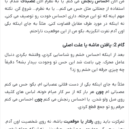
من الان
احساس رنجش
می کنم. یا به نظرم الان
غضبناک
شدم. با
استفاده از جملاتی مثل حس می کنم… یا به نظرم… شروع کن. نکته
مهم اینه که تو این مرحله، داری احساس خودت رو توصیف می کنی،
نه اینکه در مورد طرف مقابل قضاوت کنی. مثلاً به جای اینکه بگی
اون آدم نفرت انگیزیه، بگو من از این موقعیت ناراحتم.
گام 2: یافتن ماشه یا علت اصلی
بعد از اینکه احساس خشم رو شناسایی کردی، وقتشه بگردی دنبال
عامل محرک. چی باعث شد این حس تو وجودت بیدار بشه؟ دقیقاً
چه چیزی جرقه این خشم رو زد؟
مثلاً به جای اینکه بگی از دست فلانی عصبانی ام، بگو: حس می کنم
عصبانی ام
چون
هر بار که از سر کار میام خونه، لباس های کثیف
روی مبل ولو شدن. یا احساس رنجش می کنم
چون
احساس می کنم
حرفم رو تو جمع قطع کردی.
تمرکزت باید روی
رفتار یا موقعیت
باشه، نه روی شخصیت اون آدم.