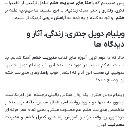
پس میبینیم که
راهکارهای مدیریت خشم
شامل ترکیبی از تغییرات
فکری، رفتاری و حتی سبک زندگیه. با این تکنیک ها میتونیم
غلبه بر
خشم
رو تجربه کنیم و یه قدم به
آرامش درونی
نزدیک تر بشیم.
ویلیام دویل جنتری: زندگی، آثار و
دیدگاه ها
حالا که با مهم ترین آموزه های کتاب
مدیریت خشم
آشنا شدیم، بد
نیست یه کم بیشتر در مورد نویسنده این اثر، ویلیام دویل جنتری،
بدونیم. کی هست این آدم که اینقدر خوب راهکارهای مدیریت خشم
رو توضیح داده؟
ویلیام دویل جنتری، یک روان شناس بالینی برجسته اهل آمریکاست.
ایشون نه تنها تو حوزه روانشناسی فعال هستن، بلکه نویسنده و
متخصص مدیریت خشم هم محسوب میشن. یعنی تمام عمر حرفه ای
خودشون رو وقف درک و آموزش راه های
کنترل خشم
و
مدیریت
عصبانیت
کردن.