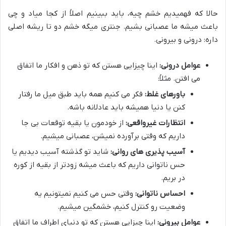
حالا که فهمیدیم خشم چیه، باید ببینیم اصلاً از کجا میاد و چی
باعث میشه ما عصبانی بشیم. جنتری میگه خشم دو تا ریشه اصلی
داره: درونی و بیرونی.
عوامل درونی:
اینا چیزایی هستن که تو ذهن و افکار ما اتفاق
می افتن. مثلاً:
باورهای غلط:
فکر می کنیم همه باید طبق میل ما رفتار
کنن یا دنیا همیشه باید عادلانه باشه.
انتظارات غیرواقعی:
از خودمون یا بقیه توقعات بی جا
داریم که وقتی برآورده نمیشن، عصبانی میشیم.
آسیب پذیری های روانی:
شاید تو گذشته آسیب دیدیم یا
حس ناتوانی داریم که باعث میشه زودتر از بقیه از کوره
در بریم.
احساس ناتوانی:
وقتی حس می کنیم نمیتونیم یه
وضعیت رو کنترل کنیم، خشمگین میشیم.
عوامل بیرونی:
اینا چیزایی هستن که تو دنیای اطراف ما اتفاق