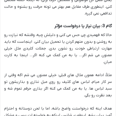
یعنی سعی کن موضوعی و مشخص حرف بزنی، نه اینکه حمله شخصی
کنی. اینطوری طرف مقابل هم بهتر می تونه حرفت رو بشنوه و حالت
تدافعی نمی گیره.
گام 3: بیان نیاز یا درخواست مؤثر
حالا که فهمیدی چی حس می کنی و دلیلش چیه، وقتشه که نیازت رو
به روشنی و بدون متهم کردن یا تحمیل بیان کنی. اینجاست که باید
مهارت ارتباطی خودت رو نشون بدی. جملات کلیدی مثل خیلی
ممنون می شم اگر… یا به من کمک می کنه اگر… اینجا به کارت
میان.
مثلاً، ادامه همون مثال های قبلی: خیلی ممنون می شم اگه وقتی از
سر کار میام، لباس های کثیف رو روی مبل نذاری و بذاریشون تو
سبد لباس ها. یا به من کمک می کنه اگر بذاری حرفم تموم شه و
بعد نظرت رو بگی.
هدف اینه که درخواستت واضح باشه، اما با لحن دوستانه و احترام
آمیز بیان بشه. اینطوری شانس اینکه به خواسته ات برسی و مشکل