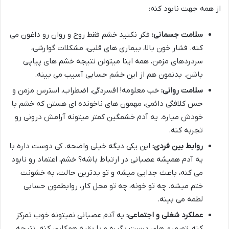
از همه جهت نابود کنه:
سلامت جسمانی:
فکر نکنید خشم فقط روح و روان رو داغون می
کنه. فشار خون بالا، بیماری های قلبی، مشکلات گوارشی،
سردردهای مزمن، همه اینا میتونن نتیجه خشم های پیاپی
باشن. بدنمون هم از این خشم حسابی آسیب می بینه.
سلامت روانی:
خب معلومه! افسردگی، اضطراب، استرس مزمن و
حس کلافگی دائمی، مهمون های ناخونده ای هستن که خشم با
خودش میاره. یه آدم خشمگین کمتر میتونه آرامش درونی رو
تجربه کنه.
روابط بین فردی:
این یکی دیگه خیلی واضحه. کی دوست داره با
یه آدم همیشه عصبانی در ارتباط باشه؟ خشم، اعتماد رو نابود
می کنه، باعث جدایی میشه و تو بدترین حالت، به خشونت
ختم میشه. چه تو خونه، چه تو محل کار، روابطمون حسابی
لطمه می بینه.
عملکرد شغلی و اجتماعی:
یه آدم عصبانی نمیتونه خوب تمرکز
کنه، تصمیم های درست بگیره و با بقیه همکاری کنه. نتیجه