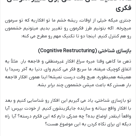
فکری
جنتری میگه خیلی از اوقات، ریشه خشم ما تو افکاریه که تو سرمون
میچرخه. اگه بتونیم طرز فکرمون رو تغییر بدیم، میتونیم خشممون
رو هم کنترل کنیم. اینجا دو تا تکنیک مهم رو مطرح می کنه:
بازسازی شناختی (Cognitive Restructuring)
ذهن ما گاهی وقتا میره سراغ افکار غیرمنطقی و فاجعه بار. مثلاً یه
اتفاق کوچیک میفته، ما سریع فکر می کنیم وای، دنیا به آخر رسید! یا
همیشه همینطوره، هیچ وقت درست نمیشه! اینا همون افکار فاجعه
بار هستن که باعث میشن خشممون چند برابر بشه.
تو بازسازی شناختی، یاد می گیریم این افکار رو شناسایی کنیم و بعد
با افکار واقع بینانه و سازنده جایگزینشون کنیم. از خودت بپرس: آیا
واقعاً اینقدر اوضاع بده؟ چه مدرکی دارم که این فکرم درسته؟ آیا راه
دیگه ای برای نگاه کردن به این موضوع هست؟