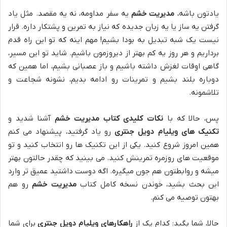
یادتون باشه،
مدیریت خشم
یه سفر مداومه، نه یه مقصد. مثل یاد
گرفتن یه ساز یا یه زبان جدیده که نیاز به تمرین و پشتکار داره. قرار
نیست یک شبه تبدیل به بودا بشیم! مهم اینه که تو این راه قدم
برداریم و هر روز یه کم بهتر از دیروزمون باشیم. شاید تو این مسیر،
گاهی اوقات لغزش داشته باشیم و باز عصبانی بشیم، اما همین که
دوباره بلند بشیم و تمرینات رو ادامه بدیم، نشونه شجاعت و
تلاشمونه.
پس، حالا که با
نکات کلیدی کتاب مدیریت خشم
آشنا شدید و
تکنیک های ویلیام دویل جنتری
رو یاد گرفتید، پیشنهاد می کنم
همین امروز شروع کنید. یکی از این تکنیک ها رو انتخاب کنید و تو
موقعیت های روزمره تمرینش کنید. می بینید که چقدر حالتون بهتر
میشه و روابطتون هم جون میگیره. اگه دوست داشتید عمیق تر وارد
این بحث بشید، خوندن نسخه کامل کتاب
مدیریت خشم
رو هم
بهتون توصیه می کنم.
حالا، شما بگید: کدام یک از
راهکارهای ویلیام دویل جنتری
برای شما