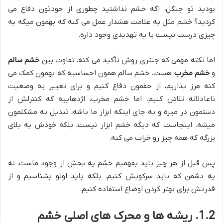
بودید تو جنگل، اگه خشم نداشتید چطوری از خودتون دفاع می
کردید؟ خشم مثل یه علامت هشدار عمل می کنه که بهمون میگه یه
چیزی درست نیست یا یه تهدیدی وجود داره.
اما نکته مهمی که جنتری روش تأکید می کنه، تفاوت بین
خشم سالم
و
خشم مخرب
هست. خشم سالم همون احساسیه که بهمون کمک می
کنه مرز بذاریم، از حقمون دفاع کنیم و برای تغییر یه وضعیت
ناعادلانه تلاش کنیم. اما خشم مخرب، اژدهاییه که کنترلش از
دستمون در میره و به جای اینکه ابزار ما باشه، تبدیل به مشکلمون
میشه. اینجاست که دیگه خشم ابزار نیست، بلکه خودش یه بلای
بزرگه که همه چیز رو خراب می کنه.
پس قبل از هر چیز باید بفهمیم خشم یه بخش از وجود ماست، نه
یه دشمن که باید سرکوبش کنیم. بلکه باید اونو بشناسیم و از
قدرتش برای بهتر کردن اوضاع استفاده کنیم.
1.2. ریشه ها و محرک های اصلی خشم