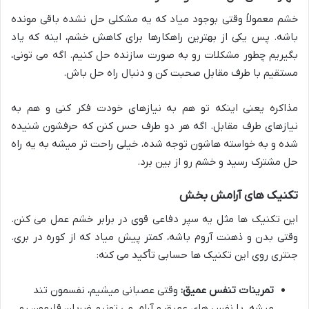
خشم معمولاً وقتی بوجود میاد که یه مشکلی حل نشده باقی مونده
باشه. پس یکی از بهترین راهکارها برای کاهش خشم، اینه که یاد
بگیریم چطور مشکلات رو به صورت سازنده حل کنیم. اگه می تونی،
مستقیم با طرف مقابل صحبت کن و دنبال راه حل باش.
مذاکره یعنی اینکه تو هم به نیازهای خودت فکر کنی و هم به
نیازهای طرف مقابل. اگه هر دو طرف حس کنن که حرفشون شنیده
شده و به خواسته هاشون توجه شده، خیلی راحت تر میشه به یه راه
حل مشترک رسید و خشم رو از بین برد.
تکنیک های آرامش بخش
این تکنیک ها مثل یه سپر دفاعی قوی در برابر خشم عمل می کنن.
وقتی بدن و ذهنت آروم باشه، کمتر پیش میاد که از کوره در بری.
جنتری روی این تکنیک ها حسابی تأکید می کنه:
تمرینات تنفس عمیق:
وقتی عصبانی میشیم، نفسمون تند
میشه. با نفس های عمیق و آرام، می تونیم ضربان قلبمون رو