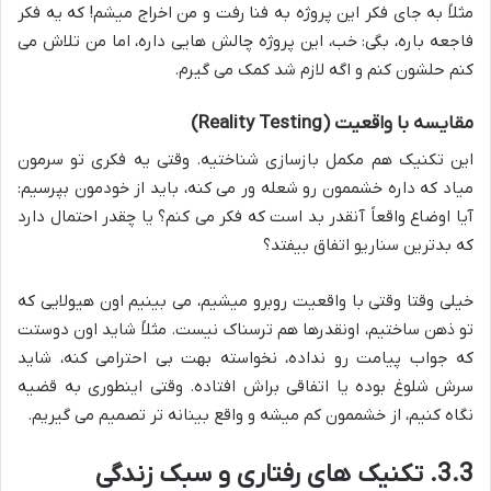
مثلاً به جای فکر این پروژه به فنا رفت و من اخراج میشم! که یه فکر
فاجعه باره، بگی: خب، این پروژه چالش هایی داره، اما من تلاش می
کنم حلشون کنم و اگه لازم شد کمک می گیرم.
مقایسه با واقعیت (Reality Testing)
این تکنیک هم مکمل بازسازی شناختیه. وقتی یه فکری تو سرمون
میاد که داره خشممون رو شعله ور می کنه، باید از خودمون بپرسیم:
آیا اوضاع واقعاً آنقدر بد است که فکر می کنم؟ یا چقدر احتمال دارد
که بدترین سناریو اتفاق بیفتد؟
خیلی وقتا وقتی با واقعیت روبرو میشیم، می بینیم اون هیولایی که
تو ذهن ساختیم، اونقدرها هم ترسناک نیست. مثلاً شاید اون دوستت
که جواب پیامت رو نداده، نخواسته بهت بی احترامی کنه، شاید
سرش شلوغ بوده یا اتفاقی براش افتاده. وقتی اینطوری به قضیه
نگاه کنیم، از خشممون کم میشه و واقع بینانه تر تصمیم می گیریم.
3.3. تکنیک های رفتاری و سبک زندگی