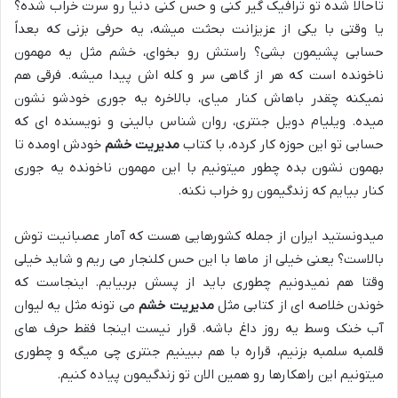
تاحالا شده تو ترافیک گیر کنی و حس کنی دنیا رو سرت خراب شده؟
یا وقتی با یکی از عزیزانت بحثت میشه، یه حرفی بزنی که بعداً
حسابی پشیمون بشی؟ راستش رو بخوای، خشم مثل یه مهمون
ناخونده است که هر از گاهی سر و کله اش پیدا میشه. فرقی هم
نمیکنه چقدر باهاش کنار میای، بالاخره یه جوری خودشو نشون
میده. ویلیام دویل جنتری، روان شناس بالینی و نویسنده ای که
حسابی تو این حوزه کار کرده، با کتاب
مدیریت خشم
خودش اومده تا
بهمون نشون بده چطور میتونیم با این مهمون ناخونده یه جوری
کنار بیایم که زندگیمون رو خراب نکنه.
میدونستید ایران از جمله کشورهایی هست که آمار عصبانیت توش
بالاست؟ یعنی خیلی از ماها با این حس کلنجار می ریم و شاید خیلی
وقتا هم نمیدونیم چطوری باید از پسش بربیایم. اینجاست که
خوندن خلاصه ای از کتابی مثل
مدیریت خشم
می تونه مثل یه لیوان
آب خنک وسط یه روز داغ باشه. قرار نیست اینجا فقط حرف های
قلمبه سلمبه بزنیم، قراره با هم ببینیم جنتری چی میگه و چطوری
میتونیم این راهکارها رو همین الان تو زندگیمون پیاده کنیم.