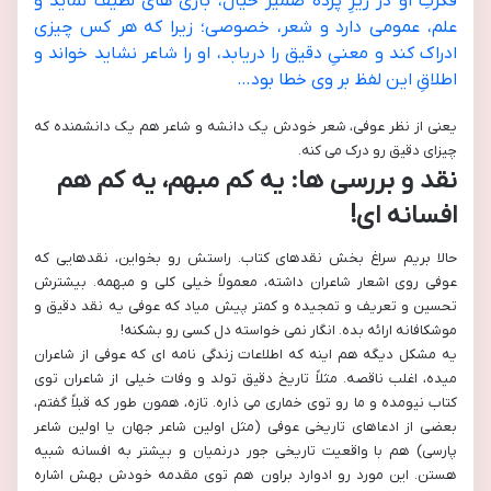
فکرتِ او در زیرِ پرده ضمیر خیال، بازى هاى لطیف نماید و
علم، عمومى دارد و شعر، خصوصى؛ زیرا که هر کس چیزى
ادراک کند و معنىِ دقیق را دریابد، او را شاعر نشاید خواند و
اطلاقِ این لفظ بر وى خطا بود…
یعنی از نظر عوفی، شعر خودش یک دانشه و شاعر هم یک دانشمنده که
چیزای دقیق رو درک می کنه.
نقد و بررسی ها: یه کم مبهم، یه کم هم
افسانه ای!
حالا بریم سراغ بخش نقدهای کتاب. راستش رو بخواین، نقدهایی که
عوفی روی اشعار شاعران داشته، معمولاً خیلی کلی و مبهمه. بیشترش
تحسین و تعریف و تمجیده و کمتر پیش میاد که عوفی یه نقد دقیق و
موشکافانه ارائه بده. انگار نمی خواسته دل کسی رو بشکنه!
یه مشکل دیگه هم اینه که اطلاعات زندگی نامه ای که عوفی از شاعران
میده، اغلب ناقصه. مثلاً تاریخ دقیق تولد و وفات خیلی از شاعران توی
کتاب نیومده و ما رو توی خماری می ذاره. تازه، همون طور که قبلاً گفتم،
بعضی از ادعاهای تاریخی عوفی (مثل اولین شاعر جهان یا اولین شاعر
پارسی) هم با واقعیت تاریخی جور درنمیان و بیشتر به افسانه شبیه
هستن. این مورد رو ادوارد براون هم توی مقدمه خودش بهش اشاره