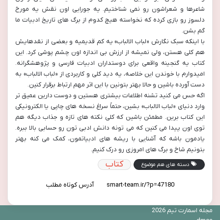
شاعرها و شعراشون رو نمی شناختیم. یه جورایی اون نقش یه مورخ
دلسوز رو بازی کرده که نخواسته هیچ کدوم از برگ های تاریخ ادبیات ما
گم بشن.
با اینکه سبک نگارش «لباب الالباب» یه کم قدیمیه و بعضی از نقدهایش
هم کلی هستن، ولی نمیشه از ارزش بی اندازه اون چشم پوشی کرد. این
کتاب یه گنجینه واقعی برای دوستداران ادبیات فارسی و پژوهشگرانه.
امیدوارم با خوندن این خلاصه، یه دید کلی و کاربردی از «لباب الالباب» به
دست آورده باشین و حالا بهتر بتونین با این اثر مهم ارتباط برقرار کنین.
اگه حس می کنید تشنه اطلاعات بیشتری هستین و دوست دارین عمیق تر
وارد دنیای «لباب الالباب» بشین، حتماً سراغ نسخه های چاپی یا الکترونیکی
این کتاب برین. مطمئن باشین که کلی نکته های تازه و جذاب دیگه هم
توی اون پیدا می کنین که می تونه دانش ادبی تون رو حسابی بالا ببره.
یادمون باشه که آشنایی با ریشه های ادبیاتمون، کمک می کنه بهتر
بتونیم شاخ و برگ های امروزی رو درک کنیم.
کتاب
دسته های هم موضوع
آدرس کوتاه مطلب
مجله اسمارت تیم 2026