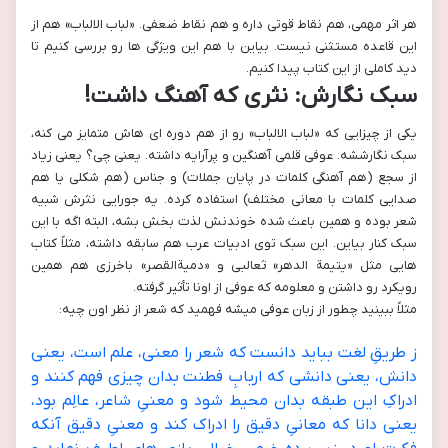
هر اثر مهمی، هم نقاط قوتی داره و هم نقاط ضعفی. «لباب الالباب» هم از
این قاعده مستثنی نیست. بیاین با هم این ویژگی ها رو بررسی کنیم تا
دید کاملی از این کتاب پیدا کنیم.
سبک نگارش: نثری که آهنگ داشت!
یکی از چیزایی که «لباب الالباب» رو از هم دوره ای هاش متمایز می کنه،
سبک نگارششه. عوفی قلمی آهنگین و پرآرایه داشته. یعنی چی؟ یعنی زیاد
از سجع (هم آهنگی کلمات در پایان جملات) و جناس (هم شکلی یا هم
صدایی کلمات با معانی مختلف) استفاده کرده. یه جورایی نثرش شبیه
شعر بوده و همین باعث شده خوندنش لذت بخش بشه، البته اگه با این
سبک کنار بیاین. این سبک توی ادبیات عرب هم سابقه داشته، مثلاً کتاب
هایی مثل «یتیمة الدهر» ثعالبی و «دمیةالقصر» باخرزی هم همین
رویکرد رو داشتن و معلومه که عوفی از اونا تأثیر گرفته.
مثلاً ببینید چطور از زبان عوفی میشه فهمید که شعر از نظر اون چیه:
ز طریقِ لغت بباید دانست که شعر را معنى، علم است، یعنى
دانش، یعنى دانشى که اربابِ فطنت بدان چیزى فهم کنند و
ادراکِ این طبقه بدان محیط شود و معنىِ شاعر، عالِم بود،
یعنى دانا که معانىِ دقیق را ادراک کند و معنىِ دقیق آنکه