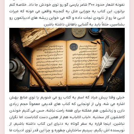
نمونه اشعار حدود ۳۰۰ شاعر پارسی گو رو توی خودش جا داد. خلاصه کنم
براتون، این کتاب یه جورایی مثل یه گنجینه واقعی می مونه که میراث
ادبی ما رو از نابودی نجات داده و اگه می خواین ریشه های ادبیاتمون رو
بشناسین، حتماً باید یه آشنایی باهاش داشته باشین.
خیلی وقتا پیش میاد که اسم یه کتاب رو می شنویم یا توی منابع بهش
اشاره می شه، ولی از اونجایی که کتاب های قدیمی معمولاً حجم زیادی
دارن و زبانشون هم ممکنه برای همه راحت نباشه، حس می کنیم خوندن
کاملشون کار سختیه. «لباب الالباب» هم از همین دست کتاباست. اما نگران
نباشین، اینجا قراره یه سفر کوتاه به دنیای این کتاب داشته باشیم، از
نویسنده اش بگیم، ببینیم ساختارش چطوره و چرا این قدر توی ادبیات ما