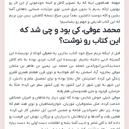
مهمه. هدفمون اینه که یه تصویر کامل و البته خودمونی از این اثر رو
بهتون ارائه بدیم تا بدون غرق شدن توی جزئیات، حسابی باهاش آشنا
بشین و اگه دوست داشتین، بعداً برین سراغ نسخه کاملش. پس بزن بریم
که این کتاب قدیمی و مهم رو بشناسیم!
محمد عوفی، کی بود و چی شد که
این کتاب رو نوشت؟
قبل از اینکه بریم سراغ خود کتاب، بذارین یه معرفی کوتاه از نویسنده این
گنجینه ادبی داشته باشیم. نویسنده این کتاب، مردی بوده به نام کامل
«سدیدالدین/نورالدین محمد بن محمد بن یحیی بن طاهر بن عثمان
عوفی بخاری». آره، اسمش یه کم طولانیه و توی قرن هفتم هجری قمری
زندگی می کرده. اصلیتش مال بخارا بوده و برای تحصیل علم و دانش، از
این شهر به اون شهر، از این کشور به اون کشور سفر می کرده؛ مثلاً به
خراسان، فرارود و حتی هندوستان هم رفته.
عوفی خیلی خوش شانس بوده که توی دربار پادشاهان و امیران مختلفی
خدمت کرده، مثل سلجوقیان، غوریان، خوارزمشاهیان و توی هند هم که
بوده، زیر نظر ناصرالدین قباجه و شمس الدین ایل تتمش کار می کرده.
همین رفت و آمدها و ارتباطاتش با درباریان و بزرگان، بهش این فرصت رو
داده که با کلی شاعر و ادیب آشنا بشه و اطلاعات دست اولی به دست بیاره