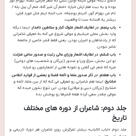
ادعای دیگه! عوفی میگه اولین کسی که شعر فارسی گفته، بهرام گور
بوده و یه بیت هم ازش میاره: «منم آن شیر گله، منم آن پیل یله /
نام من بهرام گور، کنیتم بوجبله». خب البته اینم مثل مورد قبلی،
بیشتر یه افسانه ست تا واقعیت.
باب پنجم: در لطایف اشعار ملوک کبار و سلاطین نامدار:
اینجا دیگه
وارد بخش عملی میشیم و عوفی شروع می کنه به معرفی شاعرانی
که از پادشاهان و امیران بودن. یعنی فقط قشر خاصی از جامعه
شاعر نبودن.
باب ششم: در لطایف اشعار وزرای عالی رتبت و صدور سامی منزلت:
تو این بخش، سراغ وزرا و صدور (بزرگان و شخصیت های دولتی)
میره که شعر می گفتن و نمونه هایی از اشعارشون رو میاره.
باب هفتم: در ذکر صدور علما و ائمه فضلا و بعضی از فواید انفاس
مشایخ:
اینجا هم شاعرانی رو معرفی می کنه که از بین علما، ائمه و
مشایخ (بزرگان دینی و عرفانی) بودن. این تنوع نشون میده که
عوفی چقدر سعی کرده همه قشرها رو پوشش بده.
جلد دوم: شاعران از دوره های مختلف
تاریخ
جلد دوم «لباب الالباب» بیشتر تمرکزش روی شاعران هر دوره تاریخی و