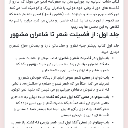
کتاب «لباب الالباب» یه جورایی مثل یه سفرنامه ادبی می مونه که ما رو از
گذشته های دور تا زمان خود عوفی، با شاعران بزرگ و کوچیک آشنا می کنه.
این کتاب توی دو جلد و دوازده باب (همون فصل) اصلی تنظیم شده که
هر کدوم از این باب ها یه هدف خاصی رو دنبال می کنن. بیاین با هم یه
نگاهی به این بخش ها بندازیم:
جلد اول: از فضیلت شعر تا شاعران مشهور
جلد اول کتاب بیشتر جنبه نظری و مقدماتی داره و بعدش سراغ شاعران
درباری میره.
باب اول: در فضیلت شعر و شاعری:
اینجا عوفی از اهمیت شعر و
جایگاه شاعران حرف می زنه. یه جورایی می خواد بهمون بگه که
شعر و شاعر چه ارزش بالایی توی جامعه دارن.
باب دوم: در معنی شعر:
عوفی اینجا از دیدگاه خودش شعر رو
تعریف می کنه. مثلاً می گه شعر همون «علم» یا «دانش»ه، دانشی
که آدمای باهوش باهاش چیزایی رو می فهمن که بقیه نمی تونن.
باب سوم: در معنی آنکه اول شعر که گفت:
اینجا عوفی یه ادعاهای
جالبی مطرح می کنه، مثلاً میگه حضرت آدم اولین کسی بوده که
شعر گفته، اونم توی رثای هابیل. البته اینا بیشتر جنبه داستانی و
افسانه ای دارن و تاریخی نیستن.
باب چهارم: در معنی آنکه اول کس شعر پارسی که گفت:
باز هم یه