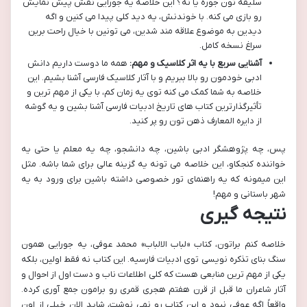
سلیقه تون جوره یا نه؟ این خلاصه یه جورایی نقش پیش نمایش
رو بازی می کنه. با خوندنش، یه دید کلی پیدا می کنین و اگه
دیدین به موضوع علاقه مند شدین، می تونین با خیال راحت برین
سراغ نسخه کامل.
آشنایی سریع با یه اثر کلاسیک و مهم:
همه ما دوست داریم دانش
ادبی خودمون رو بالا ببریم و با آثار کلاسیک فارسی آشنا بشیم. این
خلاصه به شما کمک می کنه توی یه زمان کم، با یکی از مهم ترین و
تأثیرگذارترین کتاب های تاریخ ادبیات فارسی آشنا بشین و یه گوشه
از دایره المعارف ذهن تون رو پر کنید.
پس، چه پژوهشگر ادبی باشین، چه دانشجو، چه یه معلم یا حتی یه
خواننده کنجکاو، این خلاصه می تونه یه گزینه عالی برای شما باشه. مثل
این میمونه که یه راهنمای تور خصوصی داشته باشین برای ورود به یه
شهر باستانی و مهم!
نتیجه گیری
خلاصه کنم براتون، کتاب «لباب الالباب» محمد عوفی، یه جورایی همون
سنگ بنای تذکره نویسی توی ادبیات فارسیه. این کتاب نه فقط اولین، بلکه
یکی از مهم ترین منابعی هست که کلی اطلاعات ناب و دست اول از احوال و
آثار شاعران ما قبل از قرن هفتم هجری قمری رو برامون جمع آوری کرده.
واقعاً اگه عوفی نبود و این کتاب رو نمی نوشت، شاید الان خیلی از اون