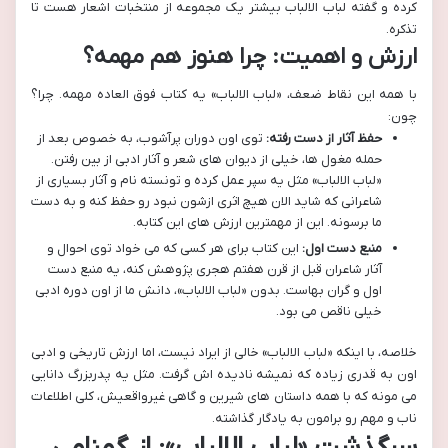
کرده و گفته لباب الالباب بیشتر یک مجموعه از منتخبات اشعار هست تا
تذکره.
ارزش و اهمیت: چرا هنوز هم مهمه؟
با همه این نقاط ضعف، «لباب الالباب» یه کتاب فوق العاده مهمه. چرا؟
چون:
حفظ آثار از دست رفته:
توی اون دوران پرآشوب، به خصوص بعد از
حمله مغول ها، خیلی از دیوان های شعر و آثار ادبی از بین رفتن.
«لباب الالباب» مثل یه سپر عمل کرده و تونسته نام و آثار بسیاری از
شاعرانی که شاید الان هیچ اثری ازشون نبود رو حفظ کنه و به دست
ما برسونه. این از مهمترین ارزش های این کتابه.
منبع دست اول:
این کتاب برای هر کسی که می خواد توی احوال و
آثار شاعران قبل از قرن هفتم هجری پژوهش کنه، یه منبع دست
اول و گران بهاست. بدون «لباب الالباب»، دانش ما از اون دوره ادبی
خیلی ناقص می بود.
خلاصه، با اینکه «لباب الالباب» خالی از ایراد نیست، اما ارزش تاریخی و ادبی
اون به قدری زیاده که نمیشه نادیده اش گرفت. مثل یه پدربزرگ دانایی
می مونه که با همه داستان های شیرین و گاهی غیرواقعیش، کلی اطلاعات
ناب و مهم رو برامون به یادگار گذاشته.