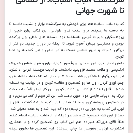
سرگذشت «لباب الالباب»: از گمنامی
تا شهرت جهانی
کتاب «لباب الالباب» هم برای خودش یه سرگذشت پرفراز و نشیب داشته تا
به دست ما رسیده. برای مدت های طولانی، این کتاب برای خیلی از
پژوهشگران ادبیات فارسی ناشناخته بود. نسخه های خطی اون پراکنده
بودن و دسترسی بهش آسون نبود. تا اینکه در دوران جدید، دو نفر از
بزرگان ادبیات و شرق شناسی دست به کار شدن و این گنجینه رو احیا
کردن.
نقش اصلی توی این احیا رو پروفسور ادوارد براون، شرق شناس معروف
انگلیسی، و علامه محمد قزوینی، دانشمند و ادیب برجسته ایرانی، داشتن.
این دو بزرگوار با همکاری هم، نسخه های خطی مختلف «لباب الالباب» رو
جمع آوری کردن، اون ها رو تصحیح و مقابله کردن و در نهایت یه نسخه
منقح و قابل اعتماد از کتاب رو منتشر کردن. این کار اونا واقعاً یه خدمت
بزرگ به ادبیات فارسی بود، چون باعث شد این اثر مهم از گمنامی دربیاد و
در دسترس پژوهشگران و علاقه مندان قرار بگیره. میشه گفت تا قبل از
اون، این کتاب یه جورایی «درّ یتیم» بود که پیدا شد و به همه معرفی شد.
بعد از اون هم، تصحیح های معاصر دیگه ای از «لباب الالباب» انجام شده.
مثلاً آقای عزیزالله علیزاده هم این کتاب رو تصحیح کرده و با همکاری
انتشارات فردوس/هرمس به چاپ رسونده. این تصحیح ها نشون میده