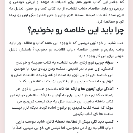
که چقدر این کتاب هنوز هم برای ادبیات ما مهمه و ارزش خوندن و
بررسی رو داره. خلاصه، «لباب الالباب» از یه کتاب گمنام و خطی، تبدیل به
اثری شده که حالا میشه نسخه های چاپی و حتی الکترونیکی اون رو پیدا
کرد و مطالعه کرد.
چرا باید این خلاصه رو بخونیم؟
خب، شاید از خودتون بپرسین که با وجود این همه کتاب و مقاله، چرا باید
وقت بذاریم و همین خلاصه «لباب الالباب» رو بخونیم؟ راستش دلایل
خوبی برای این کار وجود داره:
صرفه جویی توی زمان:
«لباب الالباب» یه کتاب حجیمه و خوندن
کاملش، اون هم با نثر قدیمی، ممکنه زمان زیادی ببره. با خوندن
این خلاصه، می تونین توی یه مدت کوتاه، چکیده اطلاعات اصلی و
مهم رو به دست بیارین و از وقتتون نهایت استفاده رو بکنید.
آمادگی برای آزمون ها و ارائه ها:
اگه دانشجو هستین یا توی هر
زمینه دیگه ای نیاز دارین برای یه آزمون یا ارائه، اطلاعاتی درباره این
کتاب داشته باشین، این خلاصه مثل یه چک لیست کاربردی می
مونه که همه نکات کلیدی رو براتون آماده کرده. دیگه لازم نیست
ساعت ها لای کتاب بگردین.
کسب دید کلی پیش از مطالعه نسخه کامل:
شاید دوست دارین
«لباب الالباب» رو کامل بخونین، اما قبلش می خواین ببینین اصلاً با