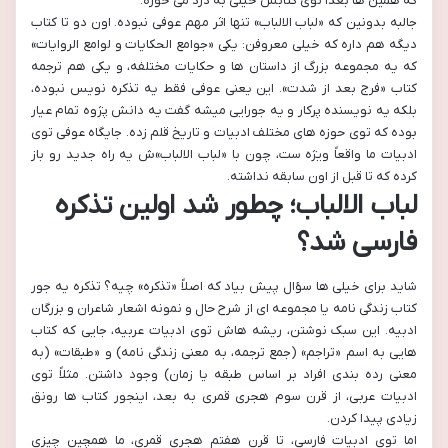
که همین ها بعداً توی کتابش خیلی به درد می خوره.
جالبه بدونین که «لباب الالباب» تنها اثر مهم عوفی نبوده. اون دو تا کتاب
دیگه هم داره که خیلی معروفن: یکی «جوامع الحکایات و لوامع الروایات»
که یه مجموعه بزرگ از داستان ها و حکایات مختلفه، و یکی هم ترجمه
کتاب «فرج بعد از شدت». این یعنی عوفی فقط یه تذکره نویس نبوده،
بلکه یه نویسنده پرکار و یه جورایی میشه گفت یه دانش پژوه تمام عیار
بوده که توی حوزه های مختلف ادبیات و تاریخ قلم زده. جایگاه عوفی توی
ادبیات ما واقعاً ویژه ست، چون با «لباب الالباب»ش یه راه جدید رو باز
کرده که تا قبل از اون سابقه نداشته.
لباب الالباب؛ چطور شد اولین تذکره
فارسی شد؟
شاید برای خیلی ها سؤال پیش بیاد که اصلاً «تذکره» چیه؟ تذکره یه جور
کتاب زندگی نامه یا مجموعه ای از شرح حال و نمونه اشعار شاعران و بزرگان
ادبیه. این سبک نوشتن، ریشه هاش توی ادبیات عربیه، جایی که کتاب
هایی به اسم «تراجم» (جمع ترجمه، به معنی زندگی نامه) و «طبقات» (به
معنی رده بندی افراد بر اساس طبقه یا زمان) وجود داشتن. مثلاً توی
ادبیات عربی، از قرن سوم هجری قمری به بعد، اینجور کتاب ها رونق
زیادی پیدا کردن.
اما توی ادبیات فارسی، تا قرن هفتم هجری قمری، ما همچین چیزی