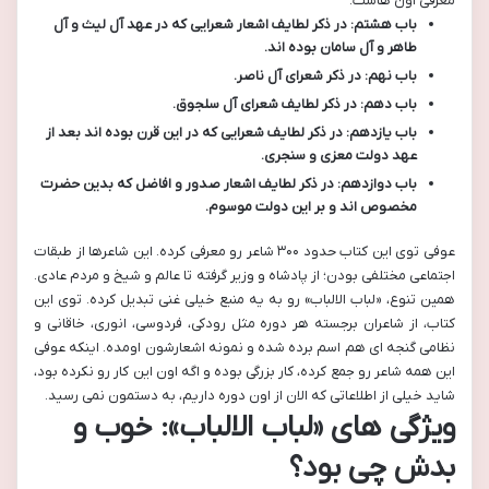
معرفی اون هاست.
باب هشتم: در ذکر لطایف اشعار شعرایی که در عهد آل لیث و آل
طاهر و آل سامان بوده اند.
باب نهم: در ذکر شعرای آل ناصر.
باب دهم: در ذکر لطایف شعرای آل سلجوق.
باب یازدهم: در ذکر لطایف شعرایی که در این قرن بوده اند بعد از
عهد دولت معزی و سنجری.
باب دوازدهم: در ذکر لطایف اشعار صدور و افاضل که بدین حضرت
مخصوص اند و بر این دولت موسوم.
عوفی توی این کتاب حدود ۳۰۰ شاعر رو معرفی کرده. این شاعرها از طبقات
اجتماعی مختلفی بودن؛ از پادشاه و وزیر گرفته تا عالم و شیخ و مردم عادی.
همین تنوع، «لباب الالباب» رو به یه منبع خیلی غنی تبدیل کرده. توی این
کتاب، از شاعران برجسته هر دوره مثل رودکی، فردوسی، انوری، خاقانی و
نظامی گنجه ای هم اسم برده شده و نمونه اشعارشون اومده. اینکه عوفی
این همه شاعر رو جمع کرده، کار بزرگی بوده و اگه اون این کار رو نکرده بود،
شاید خیلی از اطلاعاتی که الان از اون دوره داریم، به دستمون نمی رسید.
ویژگی های «لباب الالباب»: خوب و
بدش چی بود؟