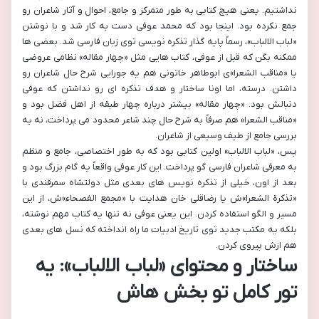
نداشتیم. یعنی هیچ کتابی به طور متمرکز و جامع، احوال و آثار شاعران رو
جمع نکرده بود. اینجا بود که محمد عوفی دست به کار شد و با نوشتن
«لباب الالباب»، رسماً پایه گذار تذکره نویسی توی زبان فارسی شد. بعضی ها
ممکنه بگن که قبل از عوفی، کتاب هایی مثل «چهار مقاله» نظامی عروضی
یا «مناقب الشعرا»ی ابوطاهر خاتونی هم یه جورایی شرح حال شاعران رو
داشتن. درسته، اما اونا ساختار و هدف تذکره ای رو نداشتن که عوفی
دنبالش بود. «چهار مقاله» بیشتر درباره چهار طبقه از اهل فضل بود و
«مناقب الشعرا» هم صرفاً به شرح حال چند شاعر محدود می پرداخت، نه یه
بررسی جامع از طیف وسیعی از شاعران.
پس، «لباب الالباب» اولین کتابی بود که به طور اختصاصی، جامع و منظم
به معرفی شاعران فارسی گو پرداخت. این کار عوفی واقعاً یه گام بزرگ بود و
بعد از اون، خیلی از تذکره نویس های بعدی مثل دولتشاه سمرقندی با
«تذکرة الشعرا»ش یا رضاقلی خان هدایت با «مجمع الفصحاء»ش، از این
مسیر و الگو استفاده کردن. این یعنی عوفی نه تنها یه کتاب مهم نوشته،
بلکه یه مکتب جدید توی تاریخ ادبیات ما راه انداخته که نسل های بعدی
هم ازش پیروی کردن.
ساختار و محتوای «لباب الالباب»: یه
تور کامل تو بخش هاش