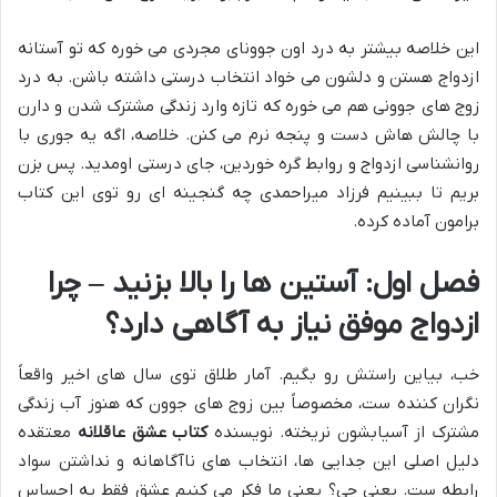
این خلاصه بیشتر به درد اون جوونای مجردی می خوره که تو آستانه
ازدواج هستن و دلشون می خواد انتخاب درستی داشته باشن. به درد
زوج های جوونی هم می خوره که تازه وارد زندگی مشترک شدن و دارن
با چالش هاش دست و پنجه نرم می کنن. خلاصه، اگه یه جوری با
روانشناسی ازدواج و روابط گره خوردین، جای درستی اومدید. پس بزن
بریم تا ببینیم فرزاد میراحمدی چه گنجینه ای رو توی این کتاب
برامون آماده کرده.
فصل اول: آستین ها را بالا بزنید – چرا
ازدواج موفق نیاز به آگاهی دارد؟
خب، بیاین راستش رو بگیم. آمار طلاق توی سال های اخیر واقعاً
نگران کننده ست، مخصوصاً بین زوج های جوون که هنوز آب زندگی
مشترک از آسیابشون نریخته. نویسنده
کتاب عشق عاقلانه
معتقده
دلیل اصلی این جدایی ها، انتخاب های ناآگاهانه و نداشتن سواد
رابطه ست. یعنی چی؟ یعنی ما فکر می کنیم عشق فقط یه احساس