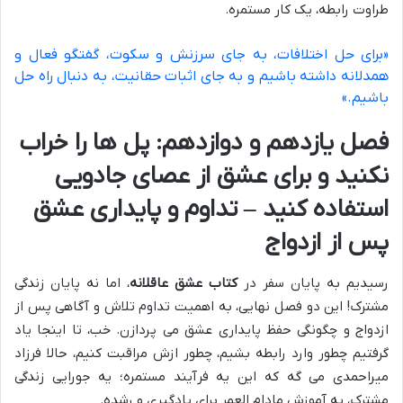
طراوت رابطه، یک کار مستمره.
«برای حل اختلافات، به جای سرزنش و سکوت، گفتگو فعال و
همدلانه داشته باشیم و به جای اثبات حقانیت، به دنبال راه حل
باشیم.»
فصل یازدهم و دوازدهم: پل ها را خراب
نکنید و برای عشق از عصای جادویی
استفاده کنید – تداوم و پایداری عشق
پس از ازدواج
رسیدیم به پایان سفر در
کتاب عشق عاقلانه
، اما نه پایان زندگی
مشترک! این دو فصل نهایی، به اهمیت تداوم تلاش و آگاهی پس از
ازدواج و چگونگی حفظ پایداری عشق می پردازن. خب، تا اینجا یاد
گرفتیم چطور وارد رابطه بشیم، چطور ازش مراقبت کنیم، حالا فرزاد
میراحمدی می گه که این یه فرآیند مستمره؛ یه جورایی زندگی
مشترک، یه آموزش مادام العمر برای یادگیری و رشده.