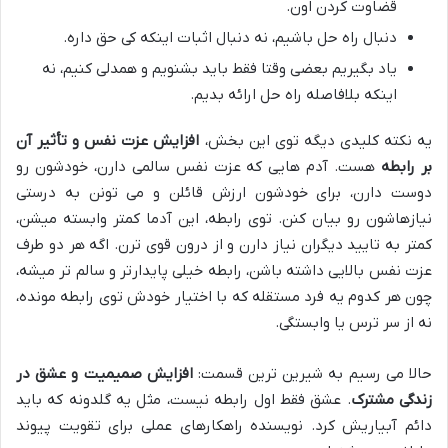
قضاوت کردن اون.
دنبال راه حل باشیم، نه دنبال اثبات اینکه کی حق داره.
یاد بگیریم بعضی وقتا فقط باید بشنویم و همدلی کنیم، نه
اینکه بلافاصله راه حل ارائه بدیم.
یه نکته کلیدی دیگه توی این بخش،
افزایش عزت نفس و تأثیر آن
بر رابطه
هست. آدم هایی که عزت نفس سالمی دارن، خودشون رو
دوست دارن، برای خودشون ارزش قائلن و می تونن به درستی
نیازهاشون رو بیان کنن. توی رابطه، این آدما کمتر وابسته میشن،
کمتر به تایید دیگران نیاز دارن و از درون قوی ترن. اگه هر دو طرف
عزت نفس بالایی داشته باشن، رابطه خیلی پایدارتر و سالم تر میشه،
چون هر کدوم یه فرد مستقله که با اختیار خودش توی رابطه مونده،
نه از سر ترس یا وابستگی.
حالا می رسیم به شیرین ترین قسمت:
افزایش صمیمیت و عشق در
زندگی مشترک
. عشق فقط اول رابطه نیست، مثل یه گلدونه که باید
دائم آبیاریش کرد. نویسنده راهکارهای عملی برای تقویت پیوند