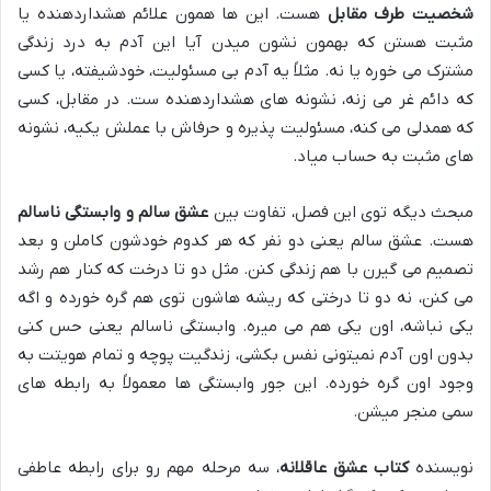
شخصیت طرف مقابل
هست. این ها همون علائم هشداردهنده یا
مثبت هستن که بهمون نشون میدن آیا این آدم به درد زندگی
مشترک می خوره یا نه. مثلاً یه آدم بی مسئولیت، خودشیفته، یا کسی
که دائم غر می زنه، نشونه های هشداردهنده ست. در مقابل، کسی
که همدلی می کنه، مسئولیت پذیره و حرفاش با عملش یکیه، نشونه
های مثبت به حساب میاد.
مبحث دیگه توی این فصل، تفاوت بین
عشق سالم و وابستگی ناسالم
هست. عشق سالم یعنی دو نفر که هر کدوم خودشون کاملن و بعد
تصمیم می گیرن با هم زندگی کنن. مثل دو تا درخت که کنار هم رشد
می کنن، نه دو تا درختی که ریشه هاشون توی هم گره خورده و اگه
یکی نباشه، اون یکی هم می میره. وابستگی ناسالم یعنی حس کنی
بدون اون آدم نمیتونی نفس بکشی، زندگیت پوچه و تمام هویتت به
وجود اون گره خورده. این جور وابستگی ها معمولاً به رابطه های
سمی منجر میشن.
نویسنده
کتاب عشق عاقلانه
، سه مرحله مهم رو برای رابطه عاطفی