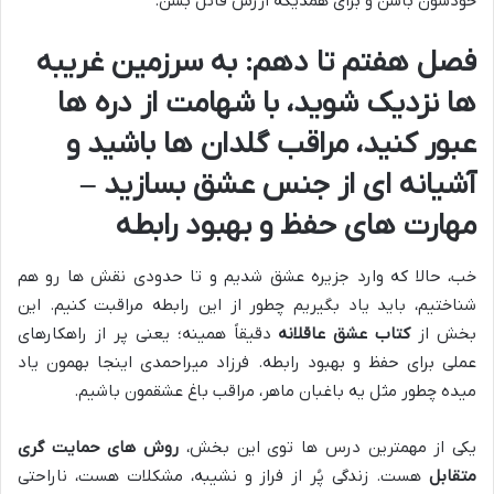
خودشون باشن و برای همدیگه ارزش قائل بشن.
فصل هفتم تا دهم: به سرزمین غریبه
ها نزدیک شوید، با شهامت از دره ها
عبور کنید، مراقب گلدان ها باشید و
آشیانه ای از جنس عشق بسازید –
مهارت های حفظ و بهبود رابطه
خب، حالا که وارد جزیره عشق شدیم و تا حدودی نقش ها رو هم
شناختیم، باید یاد بگیریم چطور از این رابطه مراقبت کنیم. این
بخش از
کتاب عشق عاقلانه
دقیقاً همینه؛ یعنی پر از راهکارهای
عملی برای حفظ و بهبود رابطه. فرزاد میراحمدی اینجا بهمون یاد
میده چطور مثل یه باغبان ماهر، مراقب باغ عشقمون باشیم.
یکی از مهمترین درس ها توی این بخش،
روش های حمایت گری
متقابل
هست. زندگی پُر از فراز و نشیبه، مشکلات هست، ناراحتی