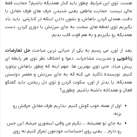
هست. توی این شرایط، چطور باید کنار همدیگه باشیم؟ حمایت فقط
مالی نیست. حمایت عاطفی یعنی شنیدن حرف های طرف مقابل با
دقت، همدلی کردن باهاش، و نشون دادن اینکه در کنارشی. باید یاد
بگیریم توی لحظه های سخت، به جای سرزنش یا دوری کردن، دست
همدیگه رو بگیریم و به هم قوت قلب بدیم.
بعد از اون، می رسیم به یکی از حیاتی ترین مباحث
حل تعارضات
زناشویی
و مدیریت مشاجرات. دعوا و اختلاف نظر توی هر رابطه ای
پیش میاد، حتی توی بهترین ها. مهم اینه که چطور باهاش برخورد
کنیم. نویسنده تاکید می کنه که به جای سرزنش و مقصر دونستن
همدیگه، یا بدتر از اون، سکوت کردن و توی دل ریختن، باید گفتگو
فعال و همدلانه داشته باشیم. چطوری؟
اول از همه، خوب گوش کنیم. بذاریم طرف مقابل حرفش رو
بزنه.
به جای تو همیشه…، بگیم من وقتی اینجوری میشه، این حس
رو دارم…. یعنی روی احساسات خودمون تمرکز کنیم نه روی