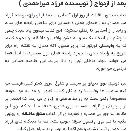
بعد از ازدواج ( نویسنده فرزاد میراحمدی )
کتاب «عشق عاقلانه: از روز اول آشنایی تا بعد از ازدواج» نوشته فرزاد
میراحمدی، یه راهنمای عملی و حسابی برای ساختن رابطه های سالم
و پایدار از آشنایی تا زندگی مشترکه. این کتاب بهمون یاد میده چطور
با چشم باز انتخاب کنیم و یه عشق واقعی و عاقلانه رو تجربه کنیم،
نه یه وابستگی کورکورانه. برای همین، اگه دنبال یه نقشه راه برای
شروع یه رابطه جدی یا بهبود رابطه فعلی تون هستید، یا اصلاً فقط
می خواید سواد عاطفی تون رو بالا ببرید، این خلاصه حسابی به
دردتون می خوره.
می دونید، توی دنیای پر سرعت و شلوغ امروز، کمتر کسی فرصت می
کنه ساعت ها وقت بذاره و کلی کتاب قطور رو مو به مو بخونه.
مخصوصاً وقتی بحث به روابط عاطفی و ازدواج می رسه که اینقدر پر
از پیچیدگی و ظرافت هست. برای همین، هدف ما اینه که توی این
مقاله، یه جورایی عصاره و فشرده ی کل کتاب
عشق عاقلانه
رو بهتون
بگیم تا هم توی وقتتون صرفه جویی بشه، هم با دیدگاه های فرزاد
میراحمدی آشنا بشید، و هم اگه لازم بود، برید سراغ اصل کتاب.