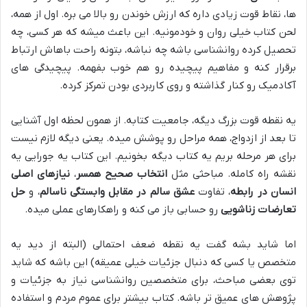
ها، نقاط قوت زیادی داره که ارزش خوندن رو بالا می بره. اول از همه،
لحن کتاب خیلی روان و خودمونیه. این باعث میشه که هر کسی، چه
تحصیل کرده روانشناسی باشه چه نباشه، بتونه راحت باهاش ارتباط
برقرار کنه و مفاهیم پیچیده رو هم خوب بفهمه. پیچیدگی های
آکادمیک رو کنار گذاشته و روی کاربردی بودن تمرکز کرده.
یه نقطه قوت بزرگ دیگه، جامعیت کتابه. از همون لحظه اول آشنایی
تا بعد از ازدواج، همه مراحل رو پوشش میده. یعنی دیگه لازم نیست
برای هر مرحله بریم یه کتاب دیگه بخونیم. این کتاب یه جورایی یه
نقشه راه کامله. مباحثی مثل
انتخاب صحیح همسر
،
نیازهای اصلی
انسان در رابطه
، تفاوت
عشق سالم در مقابل وابستگی ناسالم
، و
حل
تعارضات زناشویی
رو حسابی باز می کنه و راهکارهای عملی میده.
اما شاید بشه گفت یه نقطه ضعف احتمالی (البته از دید یه
متخصص یا کسی که دنبال جزئیات خیلی عمیقه) این باشه که شاید
توی بعضی مباحث، برای متخصصین روانشناسی نیاز به جزئیات و
پژوهش های عمیق تر باشه. کتاب بیشتر برای عموم مردم و استفاده