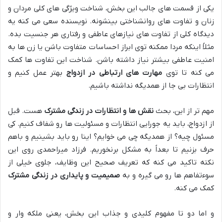
یکی از قسمت های جالب این بخش، شناخت ویژگی های کلی مردان و
زنان و تفاوت های روانشناختی بینشونه. نویسنده سعی می کنه یه
دیدگاه کلی از تفاوت های نیازهای عاطفی و رفتاری هر جنسیت بده.
مثلاً اینکه مردا ممکنه توی ابراز احساسات متفاوت باشن یا زن ها به
امنیت عاطفی بیشتر نیاز داشته باشن. شناخت این تفاوت ها کمک
می کنه تا توی
مهارت های ارتباطی در ازدواج
بهتر عمل کنیم و
انتظارات بی جا از همدیگه نداشته باشیم.
مهم تر از این، بحث
نقش ها و انتظارات در زندگی مشترک
هست. قبل
از ازدواج، باید یه جورایی انتظارات و مسئولیت ها رو شفاف کنیم. کی
مسئول چیه؟ از همدیگه چی می خوایم؟ اینا رو باید بشینیم و باهم
حرف بزنیم تا بعداً به مشکل برنخوریم. فرزاد میراحمدی روی این
نکته تاکید می کنه که تعریف صحیح این وظایف، جلوی خیلی از
سوءتفاهم ها رو می گیره و به
صمیمیت و پایداری در زندگی مشترک
کمک می کنه.
و اما دو تا مفهوم کلیدی و جذاب این بخش، یعنی ملکه وار و