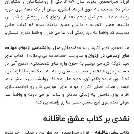
فرزاد میراحمدی، متولد سال ۱۳۵۷، یکی از روانشناسان و مشاوران
خانواده صاحب نام توی ایرانه. ایشون بیش از یک دهه توی حوزه
روابط عاطفی، هم قبل و هم بعد از ازدواج، کلی پژوهش و تدریس
داشته. همین تجربه و دانش عمیق باعث شده که کتاب هایی
بنویسه که واقعاً به درد زندگی آدم ها می خورن و فقط تئوری نیستن.
میراحمدی توی آثارش به موضوعاتی مثل
روانشناسی ازدواج
،
مهارت
های ارتباطی در ازدواج
و مدیریت احساسات می پردازه. از کتاب های
مهم دیگه ش، می تونیم به «طرح واره های شخصیتی»، «ذهن آبی در
جست وجوی هدف» و «سیاست های زنانه به سبک هِرا» اشاره کنیم
که نشون میده چقدر توی حوزه های مختلف روانشناسی دستش پره.
ایشون هدف اصلی آثار و دوره های آموزشی ش رو توانمندسازی
افراد برای داشتن یه زندگی شادتر و سالم تر می دونه و واقعاً هم
موفق شده توی این مسیر، خیلی ها رو راهنمایی کنه.
نقدی بر کتاب عشق عاقلانه
کتاب
عشق عاقلانه
از فرزاد میراحمدی، به نظر من و خیلی از خواننده