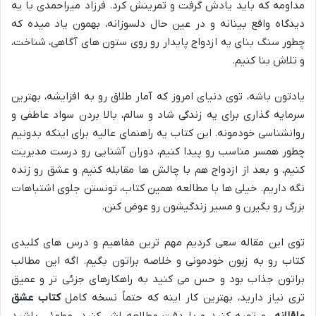
مداومه که باید یادش گرفت و تمرینش کرد. فرزاد میراحمدی با یه
دیدگاه واقع بینانه و در عین حال دلسوزانه، بهمون یاد میده که
چطور سنگ بنای یه ازدواج پایدار رو روی ستون های آگاهی، شناخت،
و تلاش بنا کنیم.
یادتون باشه، توی دنیای امروز که آمار طلاق رو به افزایشه، بهترین
سرمایه گذاری برای یه زندگی شاد و سالم، بالا بردن سواد عاطفی و
روانشناسی خودمونه. این کتاب یه راهنمای عالیه برای اینکه بدونیم
چطور همسر مناسب رو پیدا کنیم، دوران آشنایی رو درست مدیریت
کنیم، و بعد از ازدواج هم با چالش ها مقابله کنیم و عشق رو زنده
نگه داریم. خیلی ها با مطالعه همین کتاب، تونستن جلوی اشتباهات
بزرگ رو بگیرن و مسیر زندگیشون رو عوض کنن.
توی این مقاله سعی کردیم مهم ترین مفاهیم و درس های کلیدی
کتاب رو به زبون خودمونی و خلاصه براتون بگیم. اگه این مطالب
براتون جذاب بود و حس می کنید به راهکارهای جزئی تر و عمیق
تری نیاز دارید، بهترین کار اینه که حتماً نسخه کامل
کتاب عشق