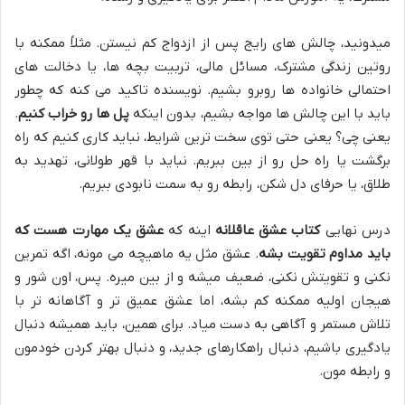
میدونید، چالش های رایج پس از ازدواج کم نیستن. مثلاً ممکنه با
روتین زندگی مشترک، مسائل مالی، تربیت بچه ها، یا دخالت های
احتمالی خانواده ها روبرو بشیم. نویسنده تاکید می کنه که چطور
باید با این چالش ها مواجه بشیم، بدون اینکه
پل ها رو خراب کنیم
.
یعنی چی؟ یعنی حتی توی سخت ترین شرایط، نباید کاری کنیم که راه
برگشت یا راه حل رو از بین ببریم. نباید با قهر طولانی، تهدید به
طلاق، یا حرفای دل شکن، رابطه رو به سمت نابودی ببریم.
درس نهایی
کتاب عشق عاقلانه
اینه که
عشق یک مهارت هست که
باید مداوم تقویت بشه
. عشق مثل یه ماهیچه می مونه، اگه تمرین
نکنی و تقویتش نکنی، ضعیف میشه و از بین میره. پس، اون شور و
هیجان اولیه ممکنه کم بشه، اما عشق عمیق تر و آگاهانه تر با
تلاش مستمر و آگاهی به دست میاد. برای همین، باید همیشه دنبال
یادگیری باشیم، دنبال راهکارهای جدید، و دنبال بهتر کردن خودمون
و رابطه مون.