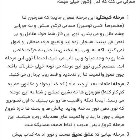
معرفی می کنه که گذر ازشون خیلی مهمه:
مرحله شیفتگی:
این مرحله همون جاییه که هورمون ها
(مخصوصاً اکسی توسین) حسابی ترشح میشن و یه جورایی
چشم عقل رو می بندن. توی این فاز، شما طرف مقابل رو بی
نقص می بینید، هیجان زده اید و هیچ حرف منطقی رو قبول
نمی کنید. اگه یه بویی، یه لبخندی، یا حتی یه حرکت خاصی
شما رو به وجد میاره و بی تاب می شید، احتمالاً توی این مرحله
اید. تصمیم گیری توی این مرحله می تونه خیلی خطرناک باشه،
چون هنوز واقعیت ها رو ندیدید و فقط رویا پردازی می کنید.
مرحله اعتماد:
بعد از چند ماه (اگه خدا بخواد و عقلتون هم یه
کم کار کنه!) هورمون ها ته نشین میشن و شما به این مرحله
می رسید. اینجا دیگه واقعیت ها رو می بینید، نه اون تصویری
که توی ذهن تون ساخته بودید. چالش ها و بحث ها تازه شروع
میشن، چون دارید با واقعیت های همدیگه روبرو میشید. این
مرحله شروع دیدن عیوب و نقاط ضعف همدیگه ست.
مرحله نهایی که
عشق عمیق
هست و توی ادامه کتاب بهش