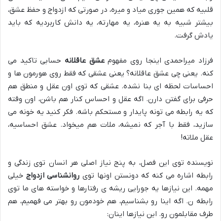
قلبیه که همین جوری میاد و میره، در صورتی که ازدواج و حفظ عشق،
بیشتر شبیه به یه هنره، یه مهارته، یه دانش کاربردیه که باید
یادش گرفت.
فرزاد میراحمدی اینجا روی مفهوم
عشق عاقلانه
حسابی تاکید می
کنه. یعنی چی عشق عاقلانه؟ یعنی عشقی که فقط روی هورمون ها و
احساسات لحظه ای بنا نشده. عشقی که توی اون عقل و منطق هم
حرفی برای گفتن دارن. اگه عقل و احساس کنار هم باشن، اون وقته
که یه رابطه می تونه پایدار و مستحکم باشه. فکر کنید یه خونه می
سازید، فقط با آجر که نمیشه، ملات هم میخواد. عشق احساسیه،
عقل ملاته!
نویسنده توی این فصل، به پنج نیاز اصلی هر انسان توی زندگی و
رابطه اشاره می کنه که دونستن اونها توی
روانشناسی ازدواج
خیلی
مهمه. این نیازها یه جورایی ریشه ی رفتارها و خواسته های ما توی
رابطه ن. اگه اینا رو بشناسیم، هم خودمون رو بهتر می فهمیم، هم
طرف مقابلمون رو. این نیازها اینان: