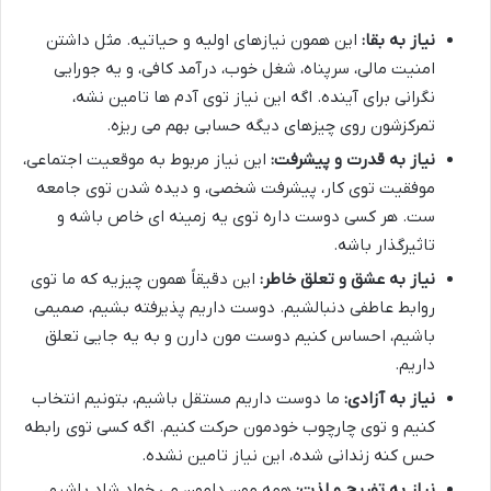
نیاز به بقا:
این همون نیازهای اولیه و حیاتیه. مثل داشتن
امنیت مالی، سرپناه، شغل خوب، درآمد کافی، و یه جورایی
نگرانی برای آینده. اگه این نیاز توی آدم ها تامین نشه،
تمرکزشون روی چیزهای دیگه حسابی بهم می ریزه.
نیاز به قدرت و پیشرفت:
این نیاز مربوط به موقعیت اجتماعی،
موفقیت توی کار، پیشرفت شخصی، و دیده شدن توی جامعه
ست. هر کسی دوست داره توی یه زمینه ای خاص باشه و
تاثیرگذار باشه.
نیاز به عشق و تعلق خاطر:
این دقیقاً همون چیزیه که ما توی
روابط عاطفی دنبالشیم. دوست داریم پذیرفته بشیم، صمیمی
باشیم، احساس کنیم دوست مون دارن و به یه جایی تعلق
داریم.
نیاز به آزادی:
ما دوست داریم مستقل باشیم، بتونیم انتخاب
کنیم و توی چارچوب خودمون حرکت کنیم. اگه کسی توی رابطه
حس کنه زندانی شده، این نیاز تامین نشده.
نیاز به تفریح و لذت:
همه مون دلمون می خواد شاد باشیم،