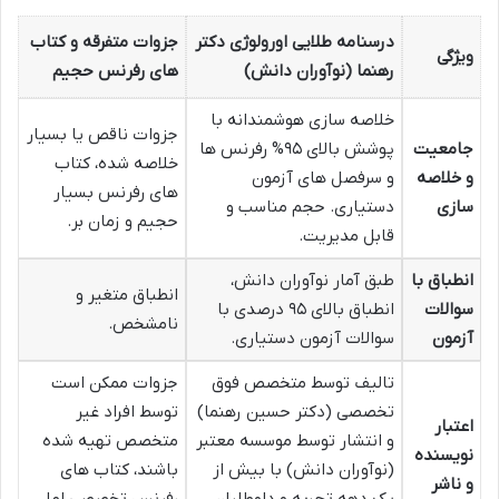
درسنامه طلایی اورولوژی دکتر
جزوات متفرقه و کتاب
ویژگی
رهنما (نوآوران دانش)
های رفرنس حجیم
خلاصه سازی هوشمندانه با
جزوات ناقص یا بسیار
جامعیت
پوشش بالای ۹۵% رفرنس ها
خلاصه شده، کتاب
و خلاصه
و سرفصل های آزمون
های رفرنس بسیار
سازی
دستیاری. حجم مناسب و
حجیم و زمان بر.
قابل مدیریت.
انطباق با
طبق آمار نوآوران دانش،
انطباق متغیر و
سوالات
انطباق بالای ۹۵ درصدی با
نامشخص.
آزمون
سوالات آزمون دستیاری.
تالیف توسط متخصص فوق
جزوات ممکن است
تخصصی (دکتر حسین رهنما)
توسط افراد غیر
اعتبار
و انتشار توسط موسسه معتبر
متخصص تهیه شده
نویسنده
(نوآوران دانش) با بیش از
باشند، کتاب های
و ناشر
یک دهه تجربه و داوطلبان
رفرنس تخصصی اما