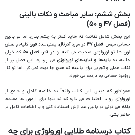
بخش ششم: سایر مباحث و نکات بالینی
(فصل ۴۷ و ۵۰)
این بخش شامل نکاتیه که شاید کمتر به چشم بیان، اما تو بالین
حسابی مهمن.
فصل ۴۷
در مورد
آدرنال
، یعنی غدد فوق کلیه، و نقش
اون ها تو اورولوژی صحبت می کنه. و در آخر،
فصل ۵۰
که خیلی
جالبه، به
بایدها و نبایدهای اورولوژی
می پردازه. این فصل پر از
نکات عملی و تجربی برای بالینه که هیچ جا بهت نمی گن، اما تو کار
روزمره حسابی به دردت می خوره.
همونطور که دیدی، این کتاب واقعاً یه خلاصه کامل و جامع از
اورولوژی رو در اختیارت می ذاره که نه تنها برای آزمون ها مفیده،
بلکه می تونی تو بالین هم ازش استفاده کنی و با اطلاعات کامل تر
حاضر بشی.
کتاب درسنامه طلایی اورولوژی برای چه