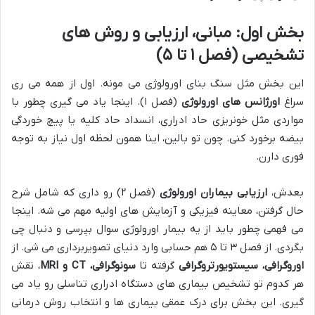
بخش اول: مبانی، ارزیابی و روش های
تشخیصی (فصل ۱ تا ۵)
این بخش مثل سنگ بنای اورولوژی می مونه. اول از همه می ری
سراغ
اورژانس های اورولوژی
(فصل ۱). اینجا یاد می گیری چطور با
مواردی مثل خونریزی حاد ادراری، انسداد حاد کلیه یا پیچ خوردگی
بیضه برخورد کنی. چون تو بالین، اینا همون لحظه اول نیاز به توجه
فوری دارن.
بعدش،
ارزیابی بیماران اورولوژی
(فصل ۲) رو داری که شامل شرح
حال گرفتن، معاینه فیزیکی و آزمایش های اولیه مهم می شه. اینجا
می فهمی چطور باید از یه بیمار اورولوژی سوال بپرسی و دنبال چی
بگردی. از فصل ۳ تا ۵ هم حسابی وارد دنیای تصویربرداری می شی. از
اوروگرافی، سیستویورتروگرافی
گرفته تا
سونوگرافی، CT و MRI
، نقش
هر کدوم تو تشخیص بیماری های دستگاه ادراری تناسلی رو یاد می
گیری. این بخش برای درک عمقی بیماری ها و انتخاب روش درمانی