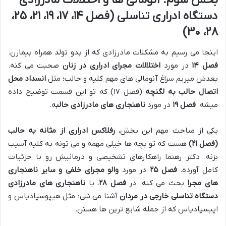
دستگاه ادراری تناسلی (فصل ۱۴، ۱۷، ۱۹، ۲۱، ۲۵،
۲۸، ۳۰)
اینجا می رسیم به مشکلات مادرزادی که از بدو تولد همراه بیمارن.
فصل ۱۴
در مورد
اختلالات مجرای ادراری در زنان
صحبت می کنه.
بعدش میریم سراغ آنومالی های مهم کلیه و حالب؛ مثل
انسداد محل
اتصال حالب به لگنچه
(فصل ۱۷) که تو این قسمت توضیح داده
میشه.
فصل ۱۹
در مورد
ناهنجاری های مادرزادی حالب
ه.
یکی از مباحث مهم این بخش،
رفلاکس ادراری از مثانه به حالب
(فصل ۲۱)
هست که تو بچه ها خیلی مهمه و می تونه به کلیه آسیب
بزنه. دکتر رهنما راهکارهای تشخیصی و درمانیش رو با جزئیات
کامل آورده.
فصل ۲۵
در مورد
والو مجرای خلفی و سایر ناهنجاری
های مجرا
بحث می کنه. در
فصل ۲۸
، با
ناهنجاری های مادرزادی
دستگاه تناسلی خارجی در مردان
آشنا می شی؛ مثل هیپوسپادیاس و
اپیسپادیاس که از جمله شایع ترین ها هستن.