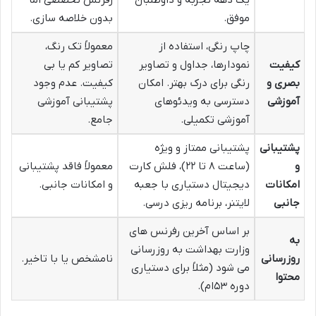
موفق.
بدون خلاصه سازی.
چاپ رنگی، استفاده از
معمولاً تک رنگ،
کیفیت
نمودارها، جداول و تصاویر
تصاویر کم یا بی
بصری و
رنگی برای درک بهتر. امکان
کیفیت. عدم وجود
آموزشی
دسترسی به ویدئوهای
پشتیبانی آموزشی
آموزشی تکمیلی.
جامع.
پشتیبانی
پشتیبانی ممتاز و ویژه
و
(ساعت ۸ تا ۲۲)، فلش کارت
معمولاً فاقد پشتیبانی
امکانات
دیجیتال دستیاری با جعبه
و امکانات جانبی.
جانبی
لایتنر، برنامه ریزی درسی.
بر اساس آخرین رفرنس های
به
وزارت بهداشت به روزرسانی
روزرسانی
نامشخص یا با تاخیر.
می شود (مثلاً برای دستیاری
محتوا
دوره ۵۳ام).