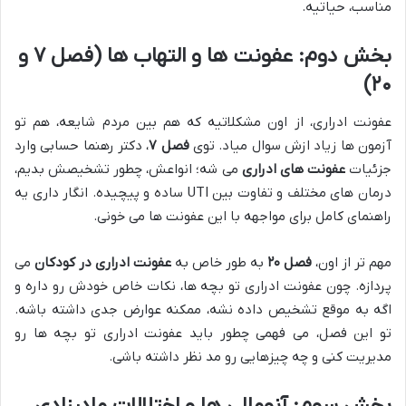
مناسب، حیاتیه.
بخش دوم: عفونت ها و التهاب ها (فصل ۷ و
۲۰)
عفونت ادراری، از اون مشکلاتیه که هم بین مردم شایعه، هم تو
آزمون ها زیاد ازش سوال میاد. توی
فصل ۷
، دکتر رهنما حسابی وارد
جزئیات
عفونت های ادراری
می شه؛ انواعش، چطور تشخیصش بدیم،
درمان های مختلف و تفاوت بین UTI ساده و پیچیده. انگار داری یه
راهنمای کامل برای مواجهه با این عفونت ها می خونی.
مهم تر از اون،
فصل ۲۰
به طور خاص به
عفونت ادراری در کودکان
می
پردازه. چون عفونت ادراری تو بچه ها، نکات خاص خودش رو داره و
اگه به موقع تشخیص داده نشه، ممکنه عوارض جدی داشته باشه.
تو این فصل، می فهمی چطور باید عفونت ادراری تو بچه ها رو
مدیریت کنی و چه چیزهایی رو مد نظر داشته باشی.
بخش سوم: آنومالی ها و اختلالات مادرزادی