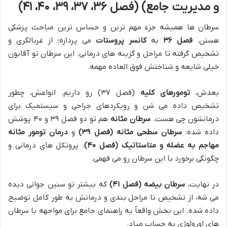
و مدیریت جامع) (فصل ۳۶، ۳۷، ۳۹، ۴۰، ۴۱)
سرطان ها همیشه جزء مهم ترین و حساس ترین مباحث پزشکی
هستن.
فصل ۳۶
به
کانسر پروستات
می پردازه؛ از غربالگری و
تشخیص گرفته تا مراحل و گزینه های درمانی. این سرطان تو آقایون
خیلی شایعه و شناختش فوق العاده مهمه.
بعدش،
تومورهای کلیه
(فصل ۳۷) رو داریم. انواعش، چطور
تشخیص داده می شن و رویکردهای جراحی و سیستمیک برای
درمانشون چی هست.
سرطان مثانه
هم تو دو فصل ۳۹ و ۴۰ پوشش
داده شده:
سرطان سطحی مثانه (فصل ۳۹)
و
درمان تومور مثانه
مهاجم به عضله و متاستاتیک (فصل ۴۰)
. پروتکل های درمانی و
چگونگی برخورد با این سرطان رو می فهمی.
در نهایت،
سرطان بیضه (فصل ۴۱)
که بیشتر تو سنین جوانی دیده
می شه، از تشخیص تا مراحل بندی و درمانش به طور کامل توضیح
داده شده. این بخش واقعاً یه راهنمای جامع برای مواجهه با سرطان
های اورولوژی به حساب میاد.