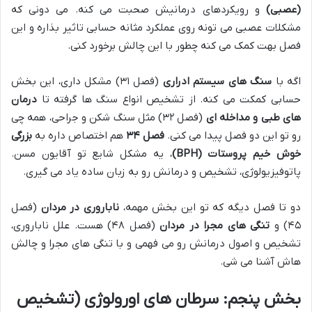
(عصبی)
و رویکردهای درمانیش صحبت می کنه. می دونی که
مشکلات عصبی می تونه روی عملکرد مثانه حسابی تاثیر بذاره و این
فصل بهت کمک می کنه چطور با این چالش برخورد کنی.
اگه با
سنگ های سیستم ادراری
(فصل ۳۱) مشکل داری، این بخش
حسابی کمکت می کنه. از تشخیص انواع سنگ ها گرفته تا
درمان
های طبی و مداخله ای
(فصل ۳۲) مثل سنگ شکن و جراحی، همه چی
رو تو این دو فصل پیدا می کنی.
فصل ۳۴
هم اختصاص داره به
بزرگی
خوش خیم پروستات (BPH)
، یه مشکل شایع تو آقایون مسن.
پاتوفیزیولوژی، تشخیص و درمانش رو به زبان ساده یاد می گیری.
دو تا فصل دیگه که تو این بخش مهمه،
ناباروری در مردان
(فصل
۴۵) و
تنگی های مجرا در مردان
(فصل ۴۸) هست. علل ناباروری،
تشخیص و اصول درمانش رو می فهمی و با تنگی های مجرا و چالش
هاش آشنا می شی.
بخش پنجم: سرطان های اورولوژی (تشخیص