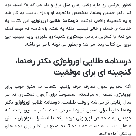
قطور رفرنس رو داره وقتی زمان مثل برق و باد می گذره؟ اینجا بود
که دکتر حسین رهنما، متخصص باتجربه اورولوژی، دست به کار شد
و یه گنجینه واقعی نوشت:
درسنامه طلایی اورولوژی
. این کتاب یه
خلاصه ی خشک و خالی نیست، بلکه یه نقشه راه کامله که بهت کمک
می کنه با کمترین دردسر، بیشترین نتیجه رو بگیری. بریم ببینیم چی
توی این کتاب پیدا می شه و چطور می تونه ناجی تو باشه.
درسنامه طلایی اورولوژی دکتر رهنما،
گنجینه ای برای موفقیت
اگه بخوایم بدون تعارف حرف بزنیم، انتخاب یه منبع خوب برای
اورولوژی، نصف راه موفقیته. مخصوصاً برای آزمون دستیاری که هر
سال رقابتی تر می شه و وقت طلاست.
درسنامه طلایی اورولوژی دکتر
رهنما
دقیقاً برای همین نیازها طراحی شده. دکتر حسین رهنما که
خودش یه متخصص اورولوژی درجه یکه، با انتشارات نوآوران دانش
ماهان دست به دست هم داده تا یه منبع بی نظیر برای بچه های
پزشکی آماده کنه.