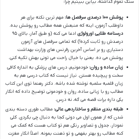
سنگ تموم گذاشته، بیاین ببینیم چرا:
پوشش ۱۰۰ درصدی سرفصل ها:
مهم ترین نکته برای هر
داوطلب آزمون، اینه که منبعش همه مطالب رو پوشش بده.
درسنامه طلایی اورولوژی
ادعا می کنه (و طبق آمار، بالای ۹۵
درصدش رو ثابت کرده!) که تمامی سرفصل های آزمون
دستیاری رو بر اساس آخرین رفرنس های وزارت بهداشت
پوشش می ده. یعنی با خیال راحت می تونی بهش تکیه کنی.
زبان ساده و روان:
خودمونیم، درس های پزشکی به اندازه کافی
سخت و پیچیده هستن. نیاز نیست که کتاب درسی هم به
زبان قلمبه سلمبه نوشته شده باشه. دکتر رهنما توی این کتاب
مطالب رو با زبانی ساده، روان و خودمونی توضیح داده که انگار
یکی داره برات قصه می گه، نه درس.
طبقه بندی منظم و ساختاردهی عالی:
مطالب طوری دسته بندی
شدن که از همون اول می دونی کجا به دنبال چی بگردی. کلی
نمودار، جدول و تصاویر رنگی هم تو کتاب هست که کمک می
کنه مطالب رو بهتر بفهمی و تو ذهنت بمونه. اصلاً انگار مغزت