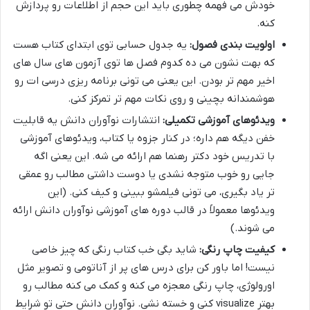
خودش می فهمه چطوری باید این حجم از اطلاعات رو پردازش
کنه.
اولویت بندی فصول:
یه جدول حسابی توی ابتدای کتاب هست
که بهت نشون می ده کدوم فصل ها توی آزمون های سال های
اخیر مهم تر بودن. این یعنی می تونی برنامه ریزی درسی ات رو
هوشمندانه بچینی و روی نکات مهم تر تمرکز کنی.
ویدئوهای آموزشی تکمیلی:
انتشارات نوآوران دانش یه قابلیت
خفن دیگه هم داره؛ در کنار جزوه یا کتاب، ویدئوهای آموزشی
با تدریس خود دکتر رهنما هم ارائه می شه. این یعنی اگه
جایی رو خوب متوجه نشدی یا دوست داشتی مطالب رو عمقی
تر یاد بگیری، می تونی فیلمشو ببینی و کیف کنی. (این
ویدئوها معمولاً در قالب دوره های آموزشی نوآوران دانش ارائه
می شوند.)
کیفیت چاپ رنگی:
شاید بگی خب کتاب رنگی که چیز خاصی
نیست! اما باور کن برای درس های پر از آناتومی و تصویر مثل
اورولوژی، چاپ رنگی معجزه می کنه و کمک می کنه مطالب رو
بهتر visualize کنی و خسته نشی. نوآوران دانش حتی تو شرایط