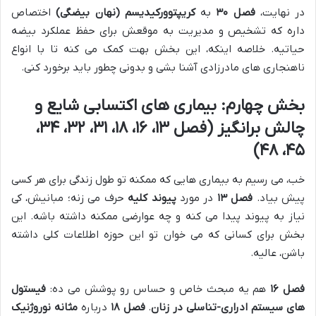
در نهایت،
فصل ۳۰
به
کریپتوورکیدیسم (نهان بیضگی)
اختصاص
داره که تشخیص و مدیریت به موقعش برای حفظ عملکرد بیضه
حیاتیه. خلاصه اینکه، این بخش بهت کمک می کنه تا با انواع
ناهنجاری های مادرزادی آشنا بشی و بدونی چطور باید برخورد کنی.
بخش چهارم: بیماری های اکتسابی شایع و
چالش برانگیز (فصل ۱۳، ۱۶، ۱۸، ۳۱، ۳۲، ۳۴،
۴۵، ۴۸)
خب، می رسیم به بیماری هایی که ممکنه تو طول زندگی برای هر کسی
پیش بیاد.
فصل ۱۳
در مورد
پیوند کلیه
حرف می زنه؛ مبانیش، کی
نیاز به پیوند پیدا می کنه و چه عوارضی ممکنه داشته باشه. این
بخش برای کسانی که می خوان تو این حوزه اطلاعات کلی داشته
باشن، عالیه.
فصل ۱۶
هم یه مبحث خاص و حساس رو پوشش می ده:
فیستول
های سیستم ادراری-تناسلی در زنان
.
فصل ۱۸
درباره
مثانه نوروژنیک