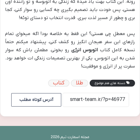
رونه. این کتاب بهت یاد میده که زندگی یه اتوبوسه و تو راننده اون
هستی، پس خودت باید تصمیم بگیری چه کسایی رو سوار کنی، کجا
بری و چطور از مسیر لذت ببری. قدرت انتخاب تو دستای توئه!
پس معطل چی هستی؟ این فقط یه خلاصه بود! اگه میخوای تمام
رازهای این سفر هیجان انگیز رو کشف کنی، پیشنهاد میکنم حتماً
نسخه کامل کتاب
اتوبوس انرژی
رو بخونی. مطمئن باش که سوار
شدن به این اتوبوس، یکی از بهترین تصمیمات زندگی ات خواهد بود.
سفرت پر از انرژی و موفقیت!
طلا
کتاب
دسته های هم موضوع
آدرس کوتاه مطلب
مجله اسمارت تیم 2026