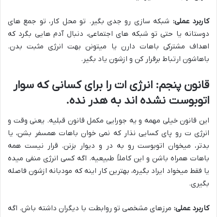
کاربرد عملی:
شبکه سازی رو جدی بگیر. تو محل کار، تو جمع های
دوستانه یا حتی تو شبکه های اجتماعی، دنبال آدم هایی بگرد که
اهداف مشترکی باهات دارن یا میتونن بهت انرژی مثبت بدن.
باهاشون ارتباط برقرار کن و ازشون یاد بگیر.
قانون پنجم: انرژی ات را برای کسانی که سوار
اتوبوست نشده اند به هدر نده.
این قانون خیلی مهمه و یه جورایی مکمل قانون قبلیه. یعنی وقت و
انرژی ت رو پای کسایی نذار که نمی خوان باهات همسفر بشن، یا
بدتر، میخوان اتوبوست رو به در و دیوار بزنن. قرار نیست همه
باهات همراه باشن و این کاملاً طبیعیه. اگه کسی انرژی منفی میده
یا فقط میخواد ایراد بگیره، بهترین کار اینه که مودبانه ازشون فاصله
بگیری.
کاربرد عملی:
مرزهای مشخصی تو روابطت با دیگران داشته باش. اگه