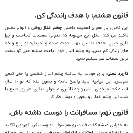
قانون هشتم: با هدف رانندگی کن.
این قانون باز هم بر اهمیت داشتن
چشم انداز روشن
و الهام بخش
تاکید می کنه. مثل این میمونه که بدونی مقصدت کجاست و چرا
داری میری. هدف داشتن، بهت جهت میده و نمیذاره تو پیچ و خم
های زندگی گم بشی. یه چشم انداز قوی، باعث میشه حتی تو سخت
ترین لحظات هم تسلیم نشی.
کاربرد عملی:
برای خودت یه بیانیه چشم انداز شخصی یا حتی تیمی
بنویس. این بیانیه باید واضح باشه و نشون بده که تو ۱۰ سال
آینده کجا میخوای باشی و چه تاثیری میخوای بذاری. هر روز صبح یا
شب، این چشم انداز رو بخون و بهش فکر کن.
قانون نهم: مسافرانت را دوست داشته باش.
یه جورایی میشه گفت قلبت رو هم سوار اتوبوست کن. گوردون تاکید
می کنه که
همدلی، احترام و ارتباطات عمیق
با آدم ها، نیروی محرکه