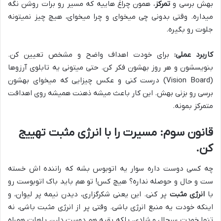
بهش برسی و
تمرکز
، همون چراغ هاییه که مسیر رو برات روشن نگه
میداره. وقتی بدونی چی میخوای و چرا میخوای، هیچ چیز نمیتونه
جلوت رو بگیره.
کاربرد عملی:
برای خودت اهداف واضح و مشخص تعیین کن.
بنویسشون و هر روز بهشون فکر کن. حتی میتونی یه تابلوی آرزوها
(Vision Board) درست کنی و عکس چیزایی که میخوای بهشون
برسی رو بزنی بهش. این کار باعث میشه ذهنت همیشه روی اهدافت
متمرکز بمونه.
قانون سوم: مسیرت را با انرژی مثبت تهییج
کن.
چه کسی دوست داره سوار یه اتوبوس بشه که راننده اش خسته
ست و حال و حوصله نداره؟ هیچ کس! تو هم باید باک اتوبوست رو
با
انرژی مثبت
پر کنی. این یعنی شکرگزاری، دیدن نیمه پر لیوان، و
اینکه خودت یه منبع انرژی باشی. وقتی پر از انرژی مثبت باشی، نه
تنها خودت سرحال و شادی، بلکه بقیه هم دوست دارن باهات همراه