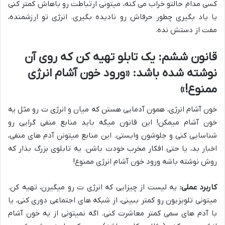
کسی مدام حالتو خراب می کنه، میتونی ارتباطت رو باهاش کمتر کنی
یا یاد بگیری چطور حرفاش رو نادیده بگیری. انرژی تو ارزشمنده،
مفت از دستش نده.
قانون ششم: یک تابلو تهیه کن که روی آن
نوشته شده باشد: «ورود خون آشام انرژی
ممنوع!»
خون آشام انرژی، همون آدمایی هستن که میان و انرژی ت رو مثل یه
خون آشام میمکن! این قانون میگه باید منابع منفی گرایی رو
شناسایی کنی و جلوشون وایستی. این منابع میتونن آدم های منفی،
اخبار بد، یا حتی افکار مخرب خودت باشن. یه تابلوی بزرگ بذار که
روش نوشته باشه ورود خون آشام انرژی ممنوع!
کاربرد عملی:
یه لیست از چیزایی که انرژی ت رو میگیرن، تهیه کن.
میتونی تلویزیون رو کمتر ببینی، از شبکه های اجتماعی دوری کنی، یا
با آدم های سمی کمتر معاشرت کنی. اگه نمیتونی از یه خون آشام