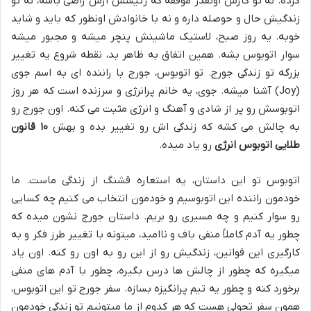
کرده. نه تو کارش اونقدر موفقه که رئیسش ازش راضی باشه، نه تو
زندگیش حال و حوصله داره و نه با خانوادش اونطور که باید و شاید
خوبه. یه روز صبح، لاستیک ماشینش پنچر میشه و مجبور میشه
سوار اتوبوس بشه. همین اتفاق به ظاهر بد، نقطه شروع یه تغییر
بزرگه تو زندگی جورج. تو اتوبوس، جورج با راننده ای به اسم جوی
(Joy) آشنا میشه. جوی، یه خانم پرانرژی و سرزنده است که هر روز
اتوبوسش رو پر از شادی و آهنگ و انرژی مثبت می کنه. اون جورج رو
به چالش می کشه که زندگی اش رو تغییر بده و بهش
۱۰ قانون
طلایی اتوبوس انرژی
رو یاد میده.
اتوبوس تو این داستان، یه استعاره قشنگ از زندگی ماست. ما
خودمون راننده این اتوبوسیم و خودمون انتخاب می کنیم چه کسایی
رو سوار کنیم و چه مسیری رو بریم. داستان جورج نشون میده که
چطور یه آدم کاملاً منفی باف و ناامید، میتونه با تغییر طرز فکر و به
کارگیری این قوانین، زندگیش رو از این رو به اون رو کنه. اون یاد
میگیره که چطور از چالش ها درس بگیره، چطور با آدم های منفی
برخورد کنه و چطور یه تیم پرانگیزه بسازه. سفر جورج تو این اتوبوس،
همون سفر تحولی هست که هر کدوم از ما میتونیم تو زندگی خودمون