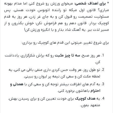
*
برای اهداف شخصی:
میخوای ورزش رو شروع کنی اما مدام بهونه
میاری؟ قانون اول میگه تو راننده اتوبوس خودت هستی. پس
مسئولیت تصمیمت رو قبول کن و به جای غر زدن، هر روز یه قدم
کوچیک بردار. قانون دهم رو هم فراموش نکن: خوش بگذرون و از
مسیر لذت ببر. یه آهنگ شاد بذار و با انگیزه ورزش کن!
برای شروع تغییر، میتونی این قدم های کوچیک رو برداری:
هر روز صبح،
سه تا چیز مثبت
رو که براش شکرگزاری، یادداشت
کن.
تو طول روز، هر وقت حس کردی داری منفی بافی می کنی، یه
لحظه مکث کن و سعی کن نیمه پر لیوان رو ببینی.
به آدم های اطرافت بیشتر توجه کن و سعی کن با
همدلی و
احترام
باهاشون برخورد کنی.
یه
هدف کوچیک
برای خودت تعیین کن و برای رسیدن بهش،
متعهد بمون.