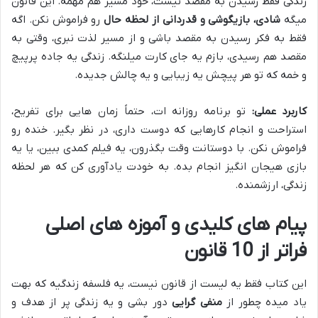
زندگی فقط رسیدن به مقصد نیست، خود مسیر هم مهمه. این قانون
میگه
شادی، بازیگوشی و قدردانی از لحظه حال
رو فراموش نکن. اگه
فقط به فکر رسیدن به مقصد باشی و از مسیر لذت نبری، وقتی به
مقصد هم رسیدی، بازم یه جای کارت میلنگه. زندگی یه جاده پرپیچ
و خمه که تو هر پیچش یه زیبایی و یه چالش جدیده.
کاربرد عملی:
تو برنامه روزانه ات، حتماً زمان هایی برای تفریح،
استراحت و انجام کارهایی که دوست داری، در نظر بگیر. خنده رو
فراموش نکن. با دوستانت وقت بگذرون، یه فیلم کمدی ببین، یا یه
بازی هیجان انگیز انجام بده. به خودت یادآوری کن که هر لحظه
زندگی، ارزشمنده.
پیام های کلیدی و آموزه های اصلی
فراتر از 10 قانون
این کتاب فقط یه لیست از قانون نیست، یه فلسفه زندگیه که بهت
یاد میده چطور از
منفی گرایی
دور بشی و یه زندگی پر از هدف و