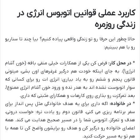
کاربرد عملی قوانین اتوبوس انرژی در
زندگی روزمره
حالا چطور این حرفا رو تو زندگی واقعی پیاده کنیم؟ بیا چند تا سناریو
رو با هم ببینیم:
*
در محل کار:
فرض کن یکی از همکارات خیلی منفی بافه (خون آشام
انرژی!). به جای اینکه خودت هم درگیر غرغرهای اون بشی، میتونی
قانون پنجم و ششم رو به یاد بیاری: انرژی ات رو برای کسانی که
سوار اتوبوست نشده اند به هدر نده و ورود خون آشام انرژی ممنوع!،
بعد تمرکزت رو بذاری روی کارهات و همکارای مثبتی که داری.
*
در خانواده:
اگه داری برای یه هدف خانوادگی مثل پس انداز برای
سفر برنامه ریزی می کنی، قانون دوم رو یادت نره: خواست درونی،
هدف و تمرکز، اتوبوس شما را در مسیر صحیح هدایت می کند. همه
اعضای خانواده رو درگیر کن و هدف رو برایشون واضح کن تا همه با
هم تو یه مسیر حرکت کنید.