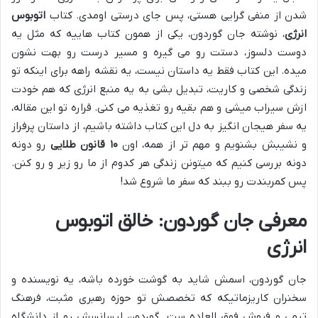
شدن از منفی گرایی هستی، پس جای درستی اومدی. کتاب
اتوبوس
انرژی
، نوشته جان گوردون، یکی از همون کتاب هاییه که مثل یه
دوست دلسوز، دستت رو می گیره و مسیر درست رو بهت نشون
میده. این کتاب فقط یه داستان نیست، یه نقشه راهه برای اینکه تو
زندگی شخصی و کاریت، تبدیل بشی به یه منبع انرژی که هم خودت
ازش سیراب میشی و هم بقیه رو تغذیه می کنی. قراره تو این مقاله،
یه سفر هیجان انگیز به دل این کتاب داشته باشیم، از داستان پرفراز
و نشیبش بشنویم و مهم تر از همه، اون
۱۰ قانون طلایی
رو دونه
دونه بررسی کنیم که میتونن زندگی هر کدوم از ما رو زیر و رو کنن.
پس کمربندت رو ببند که سفر ما شروع شد!
معرفی جان گوردون: خالق اتوبوس
انرژی
جان گوردون، اسمش شاید به گوشت خورده باشه، یه نویسنده و
سخنران کاریزماتیکه که تخصصش تو حوزه رهبری مثبت، فرهنگ
تیمی و فروش فوق العاده ست. گوردون لیسانسش رو از دانشگاه