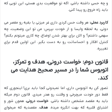
و چه حسی داشته باشی. اگه تو موقعیت بدی هستی، این تویی که
باید راه خروج رو پیدا کنی.
کاربرد عملی:
هر وقت حس کردی داری غر میزنی یا بقیه رو مقصر می
دونی، یه لحظه وایسا و از خودت بپرس: من تو این وضعیت، چه
سهمی داشتم؟ و الان برای بهتر شدن اوضاع، چه کاری میتونم بکنم؟
کنترل افکار و احساساتت رو به دست بگیر. این اولین قدم برای
تغییره.
قانون دوم: خواست درونی، هدف و تمرکز،
اتوبوس شما را در مسیر صحیح هدایت می
کند.
تصور کن یه اتوبوس داری، اما نمیدونی کجا باید بری! اینجوری که
فقط دور خودت میچرخی و وقتت رو هدر میدی. قانون دوم میگه
باید یه مقصد مشخص داشته باشی.
خواست درونی
، همون شور و
اشتیاق قلبیه که بهت انگیزه میده.
هدف
، مقصدیه که میخوای