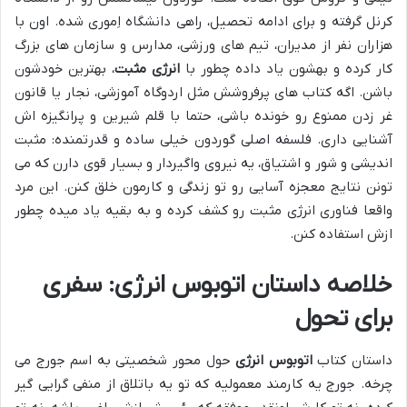
کرنل گرفته و برای ادامه تحصیل، راهی دانشگاه اِموری شده. اون با
هزاران نفر از مدیران، تیم های ورزشی، مدارس و سازمان های بزرگ
کار کرده و بهشون یاد داده چطور با
انرژی مثبت
، بهترین خودشون
باشن. اگه کتاب های پرفروشش مثل اردوگاه آموزشی، نجار یا قانون
غر زدن ممنوع رو خونده باشی، حتما با قلم شیرین و پرانگیزه اش
آشنایی داری. فلسفه اصلی گوردون خیلی ساده و قدرتمنده: مثبت
اندیشی و شور و اشتیاق، یه نیروی واگیردار و بسیار قوی دارن که می
تونن نتایج معجزه آسایی رو تو زندگی و کارمون خلق کنن. این مرد
واقعا فناوری انرژی مثبت رو کشف کرده و به بقیه یاد میده چطور
ازش استفاده کنن.
خلاصه داستان اتوبوس انرژی: سفری
برای تحول
داستان کتاب
اتوبوس انرژی
حول محور شخصیتی به اسم جورج می
چرخه. جورج یه کارمند معمولیه که تو یه باتلاق از منفی گرایی گیر