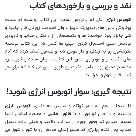
نقد و بررسی و بازخوردهای کتاب
اتوبوس انرژی
الکی که پرفروش نشده! این کتاب تونسته تو لیست
پرفروش ترین های نیویورک تایمز و وال استریت ژورنال قرار بگیره و
کلی جایزه ببره. خواننده ها و متخصصان، از داستان جذاب و کاربردی
بودنش خیلی استقبال کردن. خیلی ها گفتن که این کتاب تونسته
نگرششون رو به زندگی و کار عوض کنه و بهشون کمک کرده که آدم
های مثبت تر و موثرتری بشن. این کتاب با زبان ساده و شیرینش،
مفاهیم عمیق روانشناسی مثبت رو طوری بیان می کنه که برای هر
کسی قابل فهم و اجراست.
نتیجه گیری: سوار اتوبوس انرژی شوید!
تا اینجا با هم یه سفر کوتاه و شیرین به دنیای
اتوبوس انرژی
داشتیم و با جان گوردون و
۱۰ قانون طلایی
و معجزه آساش آشنا
شدیم. دیدیم که چطور جورج از یه آدم ناامید و منفی باف، تبدیل
شد به یه راننده پرانرژی که مسیر زندگی خودش رو با شور و شوق می