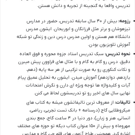
تدریس، واقعا یه گنجینه از تجربه و دانش هستن.
رزومه:
بیش از ۴۰ سال سابقه تدریس، حضور در مدارس
تیزهوشان و برتر مثل فرزانگان و ابوریحان. ایشون مدرس
دانشگاه هم هستن و اولین مدرس درس دین و زندگی تو شبکه
آموزش تلویزیون بودن.
نحوه تدریس:
سبک تدریس استاد جزوه محوره و فوق العاده
دقیق. درس رو گام به گام و با مثال های فراوون پیش میبرن
و نکات کنکوری رو به صورت ترکیبی از هر سه پایه (دهم،
یازدهم، دوازدهم) آموزش میدن. ایشون به تحلیل عمیق پیام
آیات و کلیدواژه ها توجه ویژه ای دارن و نگرش امتحانات
نهایی سال های اخیر رو تو تدریسشون لحاظ می کنن.
تالیفات:
از معروف ترین تالیفاتشون میشه به کتاب های
میکروطلایی گاج (درسنامه + بانک تست تجربی، ریاضی،
انسانی، هنر و زبان)، دور دنیا در ۴ ساعت گاج، جمع بندی
مهروماه و بیش از ۱۵۰ عنوان کتاب دیگه تو حوزه های مختلف
اشاره کرد. همچنین طراح آزمون های قلم چی، گاج و مدارس