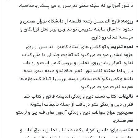
دانش آموزانی که سبک سنتی تدریس رو می پسندن، مناسبه.
رزومه:
فارغ التحصیل رشته فلسفه از دانشگاه تهران هستن و
حدود ۳۰ سال سابقه تدریس تو مدارس برتر مثل فرزانگان و
موسسه هدف رو دارن.
نحوه تدریس:
تو کلاس های استاد کاغذی، تدریس از روی
جزوه ایشون صورت می گیره که تفاوت چندانی با متن کتاب
نداره. تمرکز زیادی روی تحلیل و بررسی کامل آیات و روایات
دارن، اما ممکنه کلاساشون کمتر خلاقانه و طبقه بندی شده
باشه و کمی یکنواخت به نظر برسه. بررسی ارتباط کلیدواژه ها
هم به ندرت صورت می گیره.
تالیفات:
کتاب تست دین و زندگی اندیشه فائق و کتاب خط
فکری دین و زندگی نشر دریافت از جمله تالیفات ایشونه.
همچنین طراح سوالات دین و زندگی آزمون های قلم چی و لرنیتو
هم هستن.
مناسب برای:
دانش آموزانی که به دنبال تحلیل دقیق آیات و
روایات هستن و با سبک سنتی تدریس ارتباط برقرار می کنن.