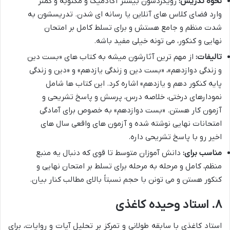
نحوه تدریس:
رویکردشون بیشتر آکادمیک و مکتوبه و کمتر
وارد فضای کلاس های آنلاین یا رسانه ای شدن. تدریسشون به
شدت منظم و جامع هستش و برای تسلط کامل بر امتحان
نهایی و کنکور، می تونه خیلی مفید باشه.
تالیفات:
از مهم ترین آثارشون میشه به کتاب های «بست دین
و زندگی دوازدهم»، «بست دین و زندگی یازدهم» و «دین و زندگی
پایه کنکور دهم و یازدهم» اشاره کرد. این کتاب ها شامل
نمودارهای درختی، خلاصه درس، پرسش و پاسخ تشریحی و
آزمون کار هستن. «بست دوازدهم» به خصوص برای آمادگی
امتحانات نهایی نوشته شده و آزمون های واقعی سال های
اخیر رو با پاسخ تشریحی داره.
مناسب برای:
دانش آموزان متوسط تا قوی که دنبال یه منبع
منظم، کامل و مرحله به مرحله برای تسلط بر امتحان نهایی و
کنکور هستن و می تونن با حجم نسبتاً بالای مطالب کنار بیان.
۸. استاد وحیده کاغذی
استاد کاغذی با سابقه طولانی و تمرکز بر تحلیل آیات و روایات، برای