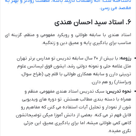
ناشناخته ست؛ اگه راهنمات کاربلد باشه، مطمئناً زودتر و بهتر به
مقصد می رسی.
۶. استاد سید احسان هندی
استاد هندی با سابقه طولانی و رویکرد مفهومی و منظم، گزینه ای
مناسب برای یادگیری پایه و عمیق دین و زندگیه.
رزومه:
با بیش از ۲۰ سال سابقه تدریس تو مدارس برتر تهران
مثل علامه حلی و نمونه دولتی رشد، ایشون فوق لیسانس علوم
تربیتی دارن و سابقه همکاری طولانی با قلم چی (طراح سوال،
ویراستار) رو هم دارن.
نحوه تدریس:
سبک تدریس استاد هندی مفهومی، منظم و
همراه با دسته بندی مطالب هستش. تو دوره های ویدیویی
شون از نمودار و تحلیل آیات استفاده می کنن که مفاهیم رو
قابل فهم تر می کنه. بعضی از دانش آموزا میگن توضیحاتشون
گاهی کمی طولانی میشه، اما برای یادگیری عمیق، این جزئی
نگری مفیده.