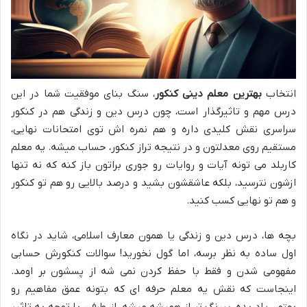
انتخاب
بهترین معلم دینی کنکور
، سنگ بنای موفقیت شما در این
درس مهم و تاثیرگذار است، چون درس دین و زندگی هم در کنکور
سراسری نقش کلیدی داره و هم نمره اش توی امتحانات نهایی،
مستقیم روی معدلتون و در نتیجه تراز کنکور، حساب میشه. یه معلم
کاربلد می تونه آیات و روایات رو جوری براتون باز کنه که نه تنها
ازشون نترسید، بلکه عاشقشون بشید و درصد بالایی رو هم تو کنکور
و هم تو نهایی کسب کنید.
بچه ها، درس دین و زندگی یا همون معارف اسلامی، شاید در نگاه
اول ساده به نظر برسه، اما گول نخورید! سوالات کنکورش حسابی
مفهومی شدن و فقط با حفظ کردن نمی شه از پسشون بر اومد.
اینجاست که نقش یه معلم حرفه ای که بتونه عمق مفاهیم رو
بهتون یاد بده، پررنگ تر از همیشه میشه. از طرفی، با توجه به تاثیر