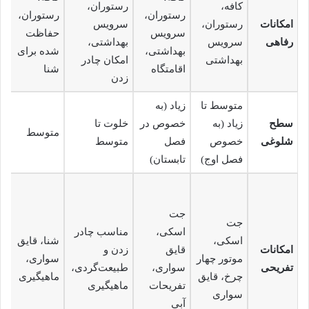
کافه،
رستوران،
رستوران،
رستوران،
م
امکانات
رستوران،
سرویس
سرویس
حفاظت
ب
رفاهی
سرویس
بهداشتی،
بهداشتی،
شده برای
ر
بهداشتی
امکان چادر
اقامتگاه
شنا
زدن
متوسط تا
زیاد (به
سطح
زیاد (به
خصوص در
خلوت تا
متوسط
خ
شلوغی
خصوص
فصل
متوسط
فصل اوج)
تابستان)
جت
جت
اسکی،
مناسب چادر
اسکی،
شنا، قایق
پ
امکانات
قایق
زدن و
موتور چهار
سواری،
پ
تفریحی
سواری،
طبیعت‌گردی،
چرخ، قایق
ماهیگیری
آ
تفریحات
ماهیگیری
سواری
آبی