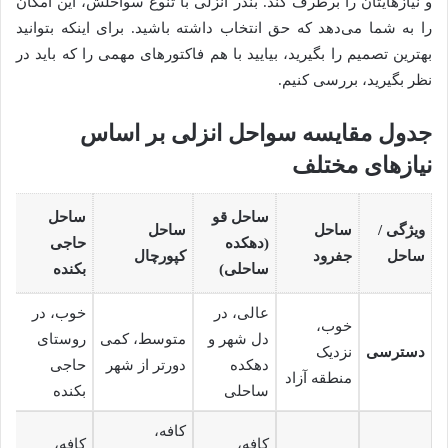
و نیازهایتان را برطرف کند. بندر انزلی با تنوع سواحلش، این امکان
را به شما می‌دهد که حق انتخاب داشته باشید. برای اینکه بتوانید
بهترین تصمیم را بگیرید، بیایید با هم فاکتورهای مهمی را که باید در
نظر بگیرید، بررسی کنیم.
جدول مقایسه سواحل انزلی بر اساس
نیازهای مختلف
ساحل قو
ساحل
ویژگی /
ساحل
ساحل
س
(دهکده
حاجی
ساحل
جفرود
کپورچال
ط
ساحلی)
بکنده
عالی، در
خوب، در
ن
خوب،
دل شهر و
متوسط، کمی
روستای
خ
دسترسی
نزدیک
دهکده
دورتر از شهر
حاجی
د
منطقه آزاد
ساحلی
بکنده
م
کافه،
کافه،
کافه،