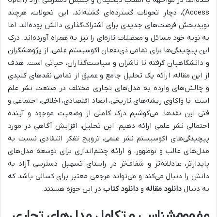
شده‌اند، در مواجهه با انقلاب دیجیتال و جنبش دسترسی آزاد (Open
Access)، دچار تحولات گسترده‌ای گشته‌اند. این تحولات، هرچند
نویدبخش فرصت‌های جدیدی برای اشتراک‌گذاری دانش بوده‌اند، اما
به نوبه خود مسائل و معضلات تازه‌ای را نیز به همراه آورده‌اند. درک
این پیچیدگی‌ها برای تمامی ذی‌نفعان اکوسیستم علمی، از پژوهشگران
و دانشگاهیان گرفته تا ناشران و سیاست‌گذاران، حیاتی است. هدف
از این مقاله، ارائه یک تحلیل جامع و عمیق از تمامی نقدهای کلیدی
و چالش‌های وارده به مدل‌های تجاری مختلف در صنعت نشر علم
است. با واکاوی ریشه‌های تاریخی، ابعاد اقتصادی، اخلاقی، اجتماعی و
فنی این نقدها، می‌کوشیم درک کاملی از وضعیت موجود و آینده
احتمالی نشر علمی ارائه دهیم. این تحلیل، افزایش آگاهی در مورد
پیچیدگی‌های اکوسیستم نشر علمی، ترویج تفکر انتقادی نسبت به
مدل‌های غالب و نوظهور، و ارائه چشم‌اندازی برای توسعه مدل‌های
پایدارتر، عادلانه‌تر و شفاف‌تر در راستای تسهیل دسترسی آزاد به
دانش را دنبال می‌کند و می‌تواند مرجعی معتبر برای کسانی باشد که
به دنبال
دانلود مقاله
و
دانلود کتاب
در این حوزه هستند.
مفهوم‌شناسی و تکامل مدل‌های تجاری