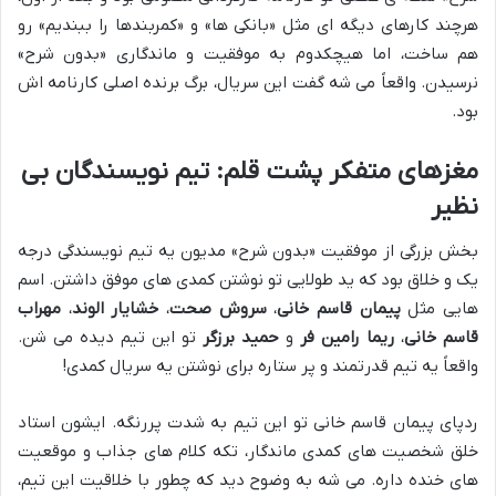
هرچند کارهای دیگه ای مثل «بانکی ها» و «کمربندها را ببندیم» رو
هم ساخت، اما هیچکدوم به موفقیت و ماندگاری «بدون شرح»
نرسیدن. واقعاً می شه گفت این سریال، برگ برنده اصلی کارنامه اش
بود.
مغزهای متفکر پشت قلم: تیم نویسندگان بی
نظیر
بخش بزرگی از موفقیت «بدون شرح» مدیون یه تیم نویسندگی درجه
یک و خلاق بود که ید طولایی تو نوشتن کمدی های موفق داشتن. اسم
هایی مثل
پیمان قاسم خانی
،
سروش صحت
،
خشایار الوند
،
مهراب
قاسم خانی
،
ریما رامین فر
و
حمید برزگر
تو این تیم دیده می شن.
واقعاً یه تیم قدرتمند و پر ستاره برای نوشتن یه سریال کمدی!
ردپای پیمان قاسم خانی تو این تیم به شدت پررنگه. ایشون استاد
خلق شخصیت های کمدی ماندگار، تکه کلام های جذاب و موقعیت
های خنده داره. می شه به وضوح دید که چطور با خلاقیت این تیم،