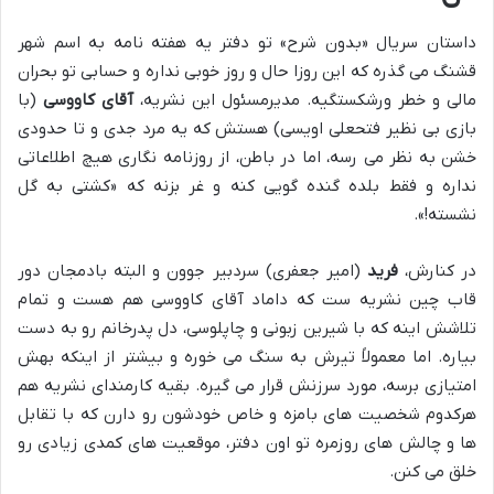
داستان سریال «بدون شرح» تو دفتر یه هفته نامه به اسم شهر
قشنگ می گذره که این روزا حال و روز خوبی نداره و حسابی تو بحران
مالی و خطر ورشکستگیه. مدیرمسئول این نشریه،
آقای کاووسی
(با
بازی بی نظیر فتحعلی اویسی) هستش که یه مرد جدی و تا حدودی
خشن به نظر می رسه، اما در باطن، از روزنامه نگاری هیچ اطلاعاتی
نداره و فقط بلده گنده گویی کنه و غر بزنه که «کشتی به گل
نشسته!».
در کنارش،
فرید
(امیر جعفری) سردبیر جوون و البته بادمجان دور
قاب چین نشریه ست که داماد آقای کاووسی هم هست و تمام
تلاشش اینه که با شیرین زبونی و چاپلوسی، دل پدرخانم رو به دست
بیاره. اما معمولاً تیرش به سنگ می خوره و بیشتر از اینکه بهش
امتیازی برسه، مورد سرزنش قرار می گیره. بقیه کارمندای نشریه هم
هرکدوم شخصیت های بامزه و خاص خودشون رو دارن که با تقابل
ها و چالش های روزمره تو اون دفتر، موقعیت های کمدی زیادی رو
خلق می کنن.