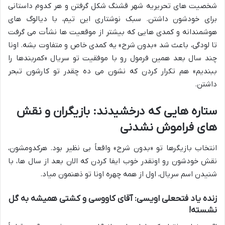
شخصیت های تحریریه شهر قشنگ شکل گرفتن و هر کدوم داستانی
برای خودشون داشتن. سبک نوشتاری این تیم، با دیالوگ های
هوشمندانه و کمدی هایی که بیشتر از موقعیت ها نشأت می گرفت
تا لودگی، باعث شد «بدون شرح» یه کمدی خاص و متفاوت بشه. اونا
چند سال بعد همین فرمول رو با موفقیت تو سریال «کمربندها را
ببندیم» هم تکرار کردن که نشون می ده چقدر تو کارشون تبحر
داشتن.
ستاره هایی که درخشیدند: بازیگران و نقش
های فراموش نشدنی
انتخاب بازیگرها تو «بدون شرح» واقعاً بی نظیر بود. هرکدومشون،
نقش خودشون رو اونقدر خوب ایفا کردن که الان بعد از سال ها، با
شنیدن اسم سریال، اول از همه چهره اونا تو ذهنمون میاد.
زنده یاد فتحعلی اویسی: آقای کاووسی و کشتی همیشه به گل
نشسته!