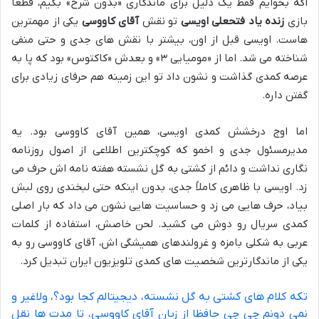
اگه بخوایم فقط یک دلیل برای ماندگاری «بدون شرح» بگیم، قطعاً
بازی
زنده یاد فتحعلی اویسی
تو نقش
آقای کاووسی
یکی از مهمترین
هاست. اویسی قبل از اون، بیشتر با نقش های جدی و حتی منفی
شناخته می شد. اما از «مومیایی ۳» و بعدش «کاکتوس» بود که پا به
عرصه کمدی گذاشت و نشون داد تو این زمینه هم حرفای زیادی برای
گفتن داره.
اما اوج درخشش کمدی اویسی، همین آقای کاووسی بود. یه
مدیرمسئول جدی و اخمو که کوچکترین اطلاعی از اصول روزنامه
نگاری نداشت و دائم از کشتی به گل نشسته هفته نامه اش حرف می
زد. اویسی با ظاهری کاملاً جدی، بدون اینکه حتی لبخندی روی لبش
بیاد، حرف هایی می زد و حساسیت هایی نشون می داد که بار اصلی
کمدی سریال رو دوش می کشید. لحن خاصش، استفاده از کلمات
عربی به شکلی بامزه و غرولندهای همیشگی اش، آقای کاووسی رو به
یکی از ماندگارترین شخصیت های کمدی تلویزیون ایران تبدیل کرد.
تکه کلام های کشتی به گل نشسته، دیجیتالم کجا بود؟، ولاغیر و
نمی دونم چی چی حافظا از زبان آقای کاووسی، تا مدت ها نقل