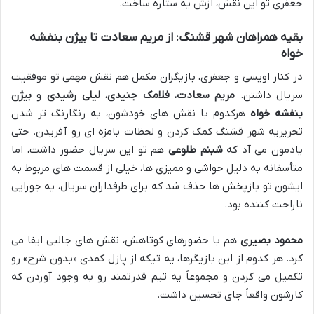
جعفری تو این نقش، ازش یه ستاره ساخت.
بقیه همراهان شهر قشنگ: از مریم سعادت تا بیژن بنفشه
خواه
در کنار اویسی و جعفری، بازیگران مکمل هم نقش مهمی تو موفقیت
سریال داشتن.
مریم سعادت
،
فلامک جنیدی
،
لیلی رشیدی
و
بیژن
بنفشه خواه
هرکدوم با نقش های خودشون، به رنگارنگ تر شدن
تحریریه شهر قشنگ کمک کردن و لحظات بامزه ای رو آفریدن. حتی
یادمون می آد که
شبنم طلوعی
هم تو این سریال حضور داشت، اما
متأسفانه به دلیل حواشی و ممیزی ها، خیلی از قسمت های مربوط به
ایشون تو بازپخش ها حذف شد که برای طرفداران سریال، یه جورایی
ناراحت کننده بود.
محمود بصیری
هم با حضورهای کوتاهش، نقش های جالبی ایفا می
کرد. هر کدوم از این بازیگرها، یه تیکه از پازل کمدی «بدون شرح» رو
تکمیل می کردن و مجموعاً یه تیم قدرتمند رو به وجود آوردن که
کارشون واقعاً جای تحسین داشت.