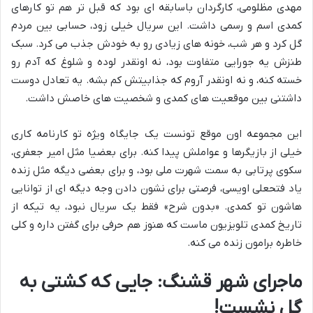
مهدی مظلومی، کارگردان باسابقه ای بود که قبل تر هم تو کارهای
کمدی اسم و رسمی داشت. این سریال خیلی زود، حسابی بین مردم
گل کرد و هر شب، خونه های زیادی رو به خودش جذب می کرد. سبک
طنزش یه جورایی متفاوت بود، نه اونقدر لوده و شلوغ که آدم رو
خسته کنه، و نه اونقدر آروم که جذابیتش کم بشه. یه تعادل دوست
داشتنی بین موقعیت های کمدی و شخصیت های خاصش داشت.
این مجموعه اون موقع تونست یک جایگاه ویژه تو کارنامه کاری
خیلی از بازیگرها و عواملش پیدا کنه. برای بعضیا مثل امیر جعفری،
سکوی پرتابی به سمت شهرت ملی بود، و برای بعضی دیگه مثل زنده
یاد فتحعلی اویسی، فرصتی برای نشون دادن وجه دیگه ای از توانایی
هاشون تو کمدی. «بدون شرح» فقط یک سریال نبود، یه تیکه از
تاریخ کمدی تلویزیون ماست که هنوز هم حرفی برای گفتن داره و کلی
خاطره برامون زنده می کنه.
ماجرای شهر قشنگ: جایی که کشتی به
گل نشست!