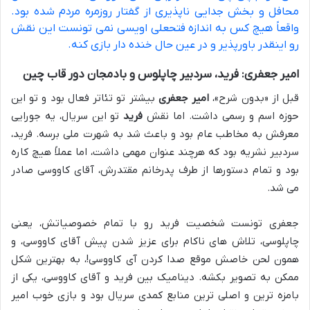
محافل و بخش جدایی ناپذیری از گفتار روزمره مردم شده بود.
واقعاً هیچ کس به اندازه فتحعلی اویسی نمی تونست این نقش
رو اینقدر باورپذیر و در عین حال خنده دار بازی کنه.
امیر جعفری: فرید، سردبیر چاپلوس و بادمجان دور قاب چین
قبل از «بدون شرح»،
امیر جعفری
بیشتر تو تئاتر فعال بود و تو این
حوزه اسم و رسمی داشت. اما نقش
فرید
تو این سریال، یه جورایی
معرفش به مخاطب عام بود و باعث شد به شهرت ملی برسه. فرید،
سردبیر نشریه بود که هرچند عنوان مهمی داشت، اما عملاً هیچ کاره
بود و تمام دستورها از طرف پدرخانم مقتدرش، آقای کاووسی صادر
می شد.
جعفری تونست شخصیت فرید رو با تمام خصوصیاتش، یعنی
چاپلوسی، تلاش های ناکام برای عزیز شدن پیش آقای کاووسی، و
همون لحن خاصش موقع صدا کردن آی کاووسی!، به بهترین شکل
ممکن به تصویر بکشه. دینامیک بین فرید و آقای کاووسی، یکی از
بامزه ترین و اصلی ترین منابع کمدی سریال بود و بازی خوب امیر