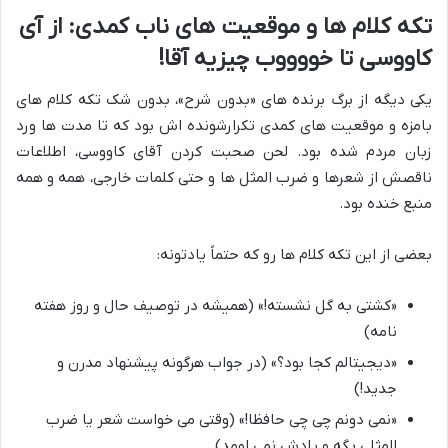
تکه کلام ها و موقعیت های ناب کمدی: از آی
کاووسی تا خووووب چیزیه آقا!
یکی دیگه از برگ برنده های «بدون شرح»، بدون شک تکه کلام های
بامزه و موقعیت های کمدی تکرارشونده اش بود که تا مدت ها ورد
زبان مردم شده بود. لحن صحبت کردن آقای کاووسی، اطلاعات
ناقصش از شعرها و ضرب المثل ها و حتی کلمات خارجی، همه و همه
منبع خنده بود.
بعضی از این تکه کلام ها رو که حتماً یادتونه:
«کشتی به گل نشسته!» (همیشه در توصیف حال و روز هفته
نامه)
«دیجیتالم کجا بود؟» (در جواب هرگونه پیشنهاد مدرن و
جدید!)
«نمی دونم چی چی حافظا!» (وقتی می خواست شعر یا ضرب
المثلی بگه و یادش نمی اومد)