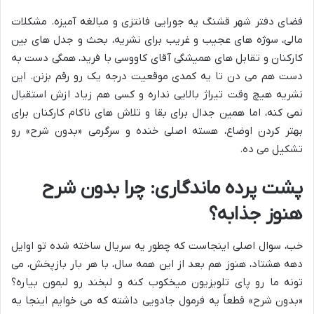
فضای دفتر شهر قشنگ یه جورایی فانتزی و مبالغه آمیزه. مشکلات
مالی، سوژه های عجیب و غریب برای نشریه، بحث و جدل های بین
کارکنان و تقابل های همیشگی آقای کاووسی با فرید، همگی دست به
دست هم می دن تا یه کمدی موقعیت درجه یک رو رقم بزنن. این
نشریه هیچ وقت تیراژ بالایی نداره و کسی هم زیاد ازش استقبال
نمی کنه، اما همین جدال برای بقا و تلاش های ناکام کارکنان برای
بهتر کردن اوضاع، هسته اصلی خنده و سرگرمی «بدون شرح» رو
تشکیل می ده.
پشت پرده ماندگاری: چرا بدون شرح
هنوز جذابه؟
خب، سوال اصلی اینجاست که چطور یه سریال ساخته شده تو اوایل
دهه هشتاد، هنوز هم بعد از این همه سال، با هر بار بازپخش، می
تونه ما رو پای تلویزیون میخکوب کنه و لبخند رو لبمون بیاره؟
«بدون شرح» قطعاً یه فرمول جادویی داشته که می خوایم اینجا یه