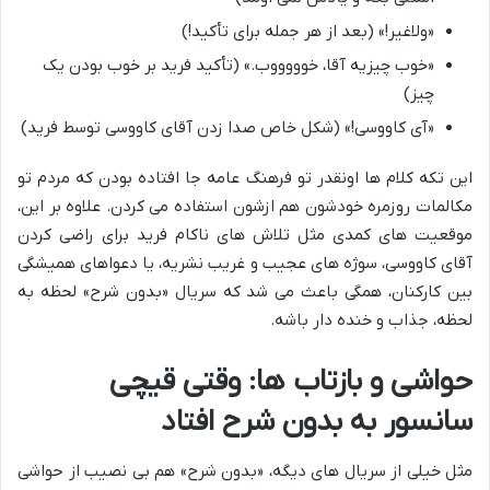
«ولاغیر!» (بعد از هر جمله برای تأکید!)
«خوب چیزیه آقا، خوووووب.» (تأکید فرید بر خوب بودن یک
چیز)
«آی کاووسی!» (شکل خاص صدا زدن آقای کاووسی توسط فرید)
این تکه کلام ها اونقدر تو فرهنگ عامه جا افتاده بودن که مردم تو
مکالمات روزمره خودشون هم ازشون استفاده می کردن. علاوه بر این،
موقعیت های کمدی مثل تلاش های ناکام فرید برای راضی کردن
آقای کاووسی، سوژه های عجیب و غریب نشریه، یا دعواهای همیشگی
بین کارکنان، همگی باعث می شد که سریال «بدون شرح» لحظه به
لحظه، جذاب و خنده دار باشه.
حواشی و بازتاب ها: وقتی قیچی
سانسور به بدون شرح افتاد
مثل خیلی از سریال های دیگه، «بدون شرح» هم بی نصیب از حواشی