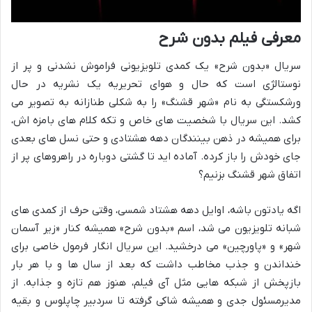
معرفی فیلم بدون شرح
سریال «بدون شرح» یک کمدی تلویزیونی فراموش نشدنی و پر از
نوستالژی است که حال و هوای تحریریه یک نشریه در حال
ورشکستگی به نام «شهر قشنگ» را به شکلی طنازانه به تصویر می
کشد. این سریال با شخصیت های خاص و تکه کلام های بامزه اش،
برای همیشه در ذهن بینندگان دهه هشتادی و حتی نسل های بعدی
جای خودش را باز کرده. آماده اید تا گشتی دوباره در راهروهای پر از
اتفاق شهر قشنگ بزنیم؟
اگه یادتون باشه، اوایل دهه هشتاد شمسی، وقتی حرف از کمدی های
شبانه تلویزیون می شد، اسم «بدون شرح» همیشه کنار «زیر آسمان
شهر» و «پاورچین» می درخشید. این سریال انگار فرمول خاصی برای
خنداندن و جذب مخاطب داشت که بعد از سال ها و با هر بار
بازپخش از شبکه هایی مثل آی فیلم، هنوز هم تازه و جذابه. از
مدیرمسئول جدی و همیشه شاکی گرفته تا سردبیر چاپلوس و بقیه