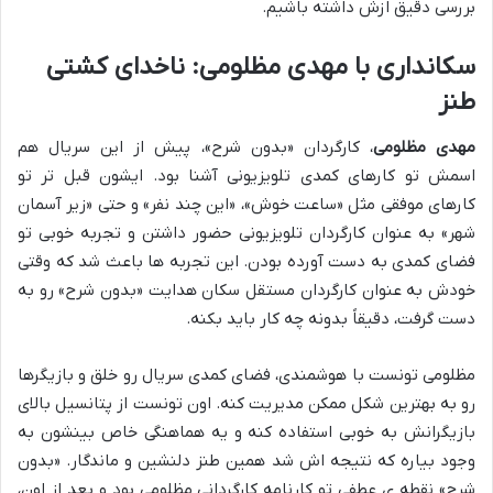
بررسی دقیق ازش داشته باشیم.
سکانداری با مهدی مظلومی: ناخدای کشتی
طنز
مهدی مظلومی
، کارگردان «بدون شرح»، پیش از این سریال هم
اسمش تو کارهای کمدی تلویزیونی آشنا بود. ایشون قبل تر تو
کارهای موفقی مثل «ساعت خوش»، «این چند نفر» و حتی «زیر آسمان
شهر» به عنوان کارگردان تلویزیونی حضور داشتن و تجربه خوبی تو
فضای کمدی به دست آورده بودن. این تجربه ها باعث شد که وقتی
خودش به عنوان کارگردان مستقل سکان هدایت «بدون شرح» رو به
دست گرفت، دقیقاً بدونه چه کار باید بکنه.
مظلومی تونست با هوشمندی، فضای کمدی سریال رو خلق و بازیگرها
رو به بهترین شکل ممکن مدیریت کنه. اون تونست از پتانسیل بالای
بازیگرانش به خوبی استفاده کنه و یه هماهنگی خاص بینشون به
وجود بیاره که نتیجه اش شد همین طنز دلنشین و ماندگار. «بدون
شرح» نقطه ی عطفی تو کارنامه کارگردانی مظلومی بود و بعد از اون،