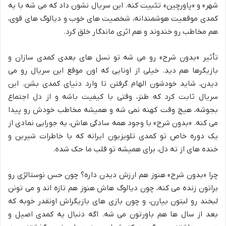
شهر» و «پاورچین» تثبیت کنه. این سریال نشون داد که می شه با یه
کمدی موقعیت هوشمندانه، شخصیت های خوب و دیالوگ های قوی،
هم مخاطب رو خندوند و هم اثری ماندگار خلق کرد.
تأثیر «بدون شرح» رو می شه تو نسل های بعدی کمدی سازان و
بازیگرها هم دید. خیلی از اونایی که اون موقع این سریال رو می
دیدن، شاید خودشون الهام گرفتن تا وارد دنیای کمدی بشن. این
سریال ثابت کرد که طنز، وقتی با کیفیت باشه و از دل اجتماع
بجوشه، هیچ وقت کهنه نمی شه و همیشه مخاطب خودش رو پیدا
می کنه. «بدون شرح» با وجود همه سادگی هاش، یه جورایی نمادی از
یک دوره خاص تو کمدی تلویزیون ایرانه که با خاطرات شیرین و
خنده های از ته دل، برای همیشه تو قلب ما حک شده.
چرا «بدون شرح» هنوز هم ارزش دیدن داره؟ چون حس نوستالژی رو
براتون زنده می کنه، چون دیالوگ هاش هنوز هم تازه اند و می تونن
لبخند رو لبتون بیارن، و چون بازی های بازیگراش اونقدر خوبه که
بعد از سال ها هم باورتون می شه. اگه دنبال یه کمدی اصیل و