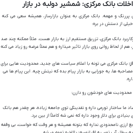
 پررنگ و مهمه. بانک مرکزی به عنوان بازارساز، همیشه سعی می کنه ب
ه خیلی از دستش در بره:
اربرد بانک مرکزی، تزریق مستقیم ارز به بازار هست. مثلاً ممکنه چند صد
، هم از لحاظ روانی روی بازار تاثیر میذاره و هم عملاً عرضه رو زیاد می کنه 
ز:
بانک مرکزی می تونه با اعلام سیاست های جدید، محدودیت هایی برای
مصاحبه ها، یه جورایی به بازار پیام بده که نیتش چیه. این پیام ها می
ره.
و محدودیت های خودشون رو دارن:
اد ما ساختار تورمی داره و نقدینگی توی جامعه زیاده، هر چقدر هم بانک
بنیادی برای دلار وجود داره که نمی شه کاملاً از بین برد.
ع ارزی نامحدودی نداره که بتونه همیشه و هر وقت که خواست، بی وقفه
 یه سطل آب توی یه اقیانوسه؛ بالاخره تموم میشه.