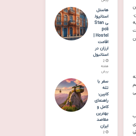
ن
هاستل
.
استانپول
ه
ی Stan
poli
ت
Hostel |
ن
اقامت
ارزان در
استانبول
2
هفته
پیش
ه
سفر با
ار تومان هم
تله
ی
کابین:
راهنمای
کامل و
بهترین
ب
مقاصد
ی
ایران
ی
2