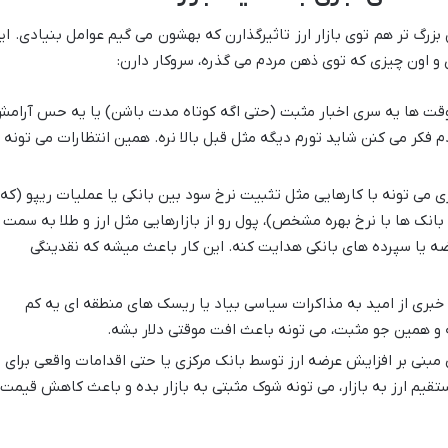
بزرگ تر هم توی بازار ارز تاثیرگذارن که بهشون می گیم عوامل بنیادی. ای
و اون چیزی که توی ذهن مردم می گذره، سروکار دارن:
ت ها یه سری اخبار مثبت (حتی اگه کوتاه مدت باشن) یا یه حس آرام
فکر می کنن شاید تورم دیگه مثل قبل بالا نره. همین انتظارات می تونه
 می تونه با کارهایی مثل تثبیت نرخ سود بین بانکی یا عملیات ریپو (که
انک ها با نرخ بهره مشخص)، پول رو از بازارهایی مثل ارز و طلا به سمت
ضه یا سپرده های بانکی هدایت کنه. این کار باعث میشه که نقدینگی
خبری از امید به مذاکرات سیاسی بیاد یا ریسک های منطقه ای یه کم
و همین جو مثبت، می تونه باعث افت موقتی دلار بشه.
مبنی بر افزایش عرضه ارز توسط بانک مرکزی یا حتی اقدامات واقعی برای
ستقیم ارز به بازار، می تونه شوک مثبتی به بازار بده و باعث کاهش قیمت