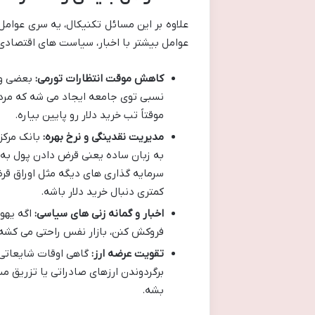
علاوه بر این مسائل تکنیکال، یه سری عوامل 
عوامل بیشتر با اخبار، سیاست های اقتصادی 
کاهش موقت انتظارات تورمی:
بعضی وق
نسبی توی جامعه ایجاد می شه که مردم 
موقتاً تب خرید دلار رو پایین بیاره.
مدیریت نقدینگی و نرخ بهره:
بانک مرکزی
به زبان ساده یعنی قرض دادن پول به ب
سرمایه گذاری های دیگه مثل اوراق قر
کمتری دنبال خرید دلار باشه.
اخبار و گمانه زنی های سیاسی:
اگه یهو 
فروکش کنن، بازار نفس راحتی می کشه 
تقویت عرضه ارز:
گاهی اوقات شایعاتی 
برگردوندن ارزهای صادراتی یا تزریق م
بشه.