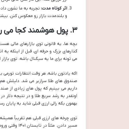
اثر کوتاه مدت:
تجربه به ما نشون داده 
و بلندمدت بازار رو معکوس کنن. بیشت
۳. پول هوشمند کجا می رود؟ سیگنال های پیش نگر بازار
بچه ها، یه قانونی توی بازارهای مالی هس
گذارهای بزرگ و حرفه ای، قبل از اینکه یه 
می تونه برای ما یه سیگنال باشه. توی بازا
اگه یادتون باشه، هر وقت انتظارات تورمی با
صندوق های طلا سرازیر می شد. دلیلش هم واض
داریم می بینیم که پول های زیادی از صندو
اونقدر به رشد سریع طلا و در نتیجه دلار د
بهمون بگه رالی ارزی قبلی شاید به پایان رس
توی چرخه های ارزی قبلی هم تقریباً همیشه ه
مسیر دادن. مث