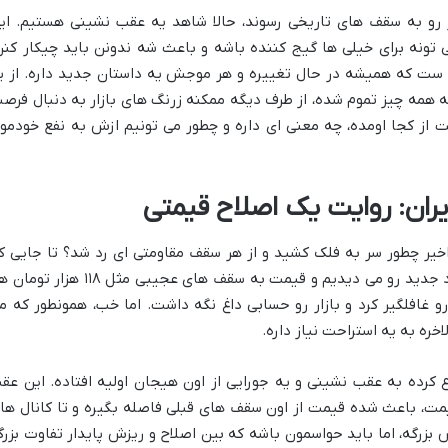
 رو به سقف های تاریخی رسوند، حالا شاهد یه عقب نشینی هستیم. ای
ی تونه برای خیلی ها گیج کننده باشه و باعث شه ندونن باید چیکار کنن
نه ست که همیشه در حال تغییره و هر موجش یه داستان جدید داره. از ی
 همه چیز تموم شده، از طرف دیگه ممکنه زرنگ های بازار به دنبال فرص
فت از کجا اومده، چه معنی ای داره و چطور می تونیم ازش به نفع خودمو
اخیر چطور سر به فلک کشید و از هر سقف مقاومتی ای رد شد؟ تا جایی ک
بعضی وقت ها انگار هر روز داشتیم یه رکورد جدید رو می دیدیم و قیمت به سقف های عجیبی مثل ۱۱۸ هز
 غافلگیر کرد و بازار رو حسابی داغ نگه داشت. اما خب، همونطور که م
ره به یه استراحت نیاز داره.
 کرده به عقب نشینی و یه جورایی از اون هیجان اولیه افتاده. این عق
ت، باعث شده قیمت از اون سقف های قبلی فاصله بگیره و تا کانال ها
ش بزرگه، اما باید حواسمون باشه که بین اصلاح و ریزش پایدار تفاوت بزرگ