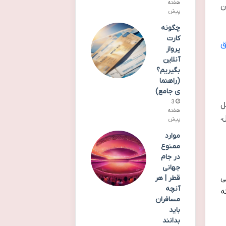
هفته
ن
پیش
چگونه
کارت
ق
پرواز
آنلاین
بگیریم؟
(راهنما
ی جامع)
3
ل
هفته
،
پیش
موارد
ممنوع
در جام
جهانی
قطر | هر
ی
آنچه
ه
مسافران
باید
بدانند