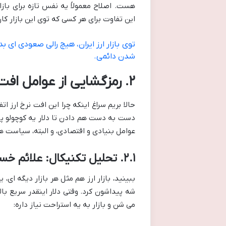
هست. اصلاح معمولاً یه نفس تازه برای بازا
این تفاوت برای هر کسی که توی این بازار کا
توی بازار ارز ایران، هیچ رالی صعودی ای
شدن دائمی.
۲. رمزگشایی از عوامل افت نرخ ارز: ابعاد سه گانه
حالا بریم سراغ اینکه چرا این افت نرخ ارز ا
دست به دست هم دادن تا دلار یه کوچولو پای
عوامل بنیادی و اقتصادی، و البته، سیاست ه
۲.۱. تحلیل تکنیکال: علائم خستگی و بازگشت
ببینید، بازار ارز هم مثل هر بازار دیگه ای، 
شه پیداشون کرد. وقتی دلار اینقدر سریع با
می شن و بازار به یه استراحت نیاز داره: