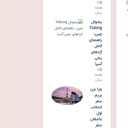
ا)
3
هفته
پیش
یخچال
Yulong
چین:
راهنمای
کامل
اژدهای
یخی
آسیا
4
هفته
پیش
چرا بزن
بریم
سفر
انتخاب
اول
عاشقان
سفر