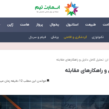
امت
طبیعت
استانبول
یخچال
پرواز
هاست
ژاپن
چ
تکنولوژی
گردشگری و اقامتی
پزشکی
فیلم و سریال
ارز: تحلیل کامل دلایل و راهکارهای مقابله
 و راهکارهای مقابله
خواندن این مطلب 12 دقیقه زمان میبرد