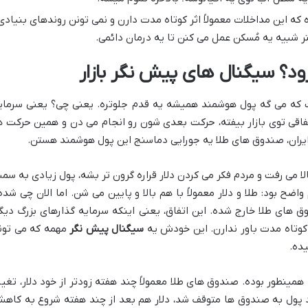
که این مداخلات معمولاً اثر کوتاه مدت دارن و نمی تونن روندهای بنیادی
ر شبیه یه مُسکن عمل می کنن تا یه درمان دائمی.
ت که می گه پول هوشمند همیشه یه قدم جلوتره. یعنی چی؟ یعنی سرمای
اتفاقی توی بازار بیفته، حرکت بعدی شون رو انجام می دن و همین حرکت ه
ر ایران، صندوق های طلا یه جورایی دماسنج این پول هوشمند هستن.
لا می رفت و مردم فکر می کردن دلار قراره گرون تر بشه، پول زیادی به سم
ح بود: طلا و دلار معمولاً با هم بالا و پایین می شن. اما الان چی شده
ق های طلا خارج شده. این اتفاق، یعنی اینکه سرمایه گذارهای بزرگ دیگ
ر کوتاه مدت باور ندارن. این خودش یه
سیگنال پیش نگر
مهمه که می تون
یده.
مینطور بوده. صندوق های طلا معمولاً چند هفته زودتر از خود دلار، تغیی
لاً در تابستان ۱۴۰۱ وقتی ورود پول به صندوق ها متوقف شد، دلار هم بعد از چند هفته شروع به کا