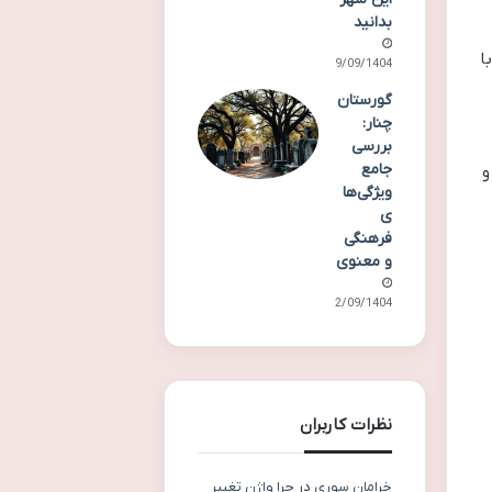
بدانید
ا
29/09/1404
گورستان
چنار:
بررسی
جامع
و
ویژگی‌ها
ی
فرهنگی
و معنوی
22/09/1404
نظرات کاربران
خرامان سوری
در
چرا واژن تغییر