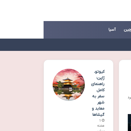
ین
آسیا
کیوتو،
ژاپن:
راهنمای
کامل
سفر به
شهر
معابد و
گیشاها
1
هفته
پیش