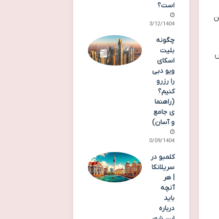
است؟
ن
03/12/1404
چگونه
بلیت
ش
اسکای
ویو دبی
را رزرو
کنیم؟
(راهنما
ی جامع
و آسان)
30/09/1404
کلمبو در
سریلانکا
| هر
آنچه
باید
درباره
این شهر