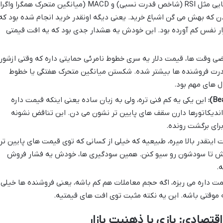
اندیکاتورهایی مثل RSI (شاخص قدرت نسبی) و MACD (میانگین متحرک همگرا واگر
ن که بهش می گن اشباع خرید. یعنی دیگه اونقدر خرید انجام شده بود که
زار نفس کم آورده بود. این خودش یه هشدار جدی بود که یه افت قیمتی
ی وقت ها، قیمت دلار یه سری خطوط نامرئی حمایتی داره که وقتی ازشون
 قدرت فروشنده ها بیشتر شده. شکستن میانگین متحرک هفتگی یا خطوط
ل های مهم بود.
این یکی یه کم فنی تره، ولی به زبان ساده یعنی اینکه قیمت داره
ندیکاتورها دارن سقف های پایین تر نشون می دن. این تناقض نشونه
ای برگشت رونده.
اینقدر بالا میره، طبیعیه که خیلی از کسانی که توی قیمت های پایین تر
وش تا سودشون رو سیو کنن. همین سودگیری ها، خودش یه فشار فروش
.
مت داره می ریزه، اگه حجم معاملات هم کم باشه، یعنی فروشنده ها خیلی
 موقتی باشه. این یه نکته مثبت توی افت های قیمتیه.