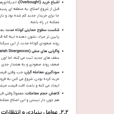
اشباع خرید (Overbought):
قبل از شروع اصلاح، به منطقه ای رسید
جا برای خریدار جدید کم شده بود و با
ممکنه در راه باشه.
شکست سطوح حمایتی کوتاه مدت:
بعض
پایین تر میاد، نشون دهنده اینه که
روند صعودی کوتاه مدت، از این سیگنا
واگرایی های منفی (Bearish Divergences):
سقف های جدید ثبت می کنه، اما اون ا
ضعف روند صعودی و یه هشدار جدی بر
سودگیری معامله گران:
خب، وقتی قیمت 
خرید کرده بودن، شروع می کنن به فر
ایجاد می کنه و باعث افت قیمت میشه
کاهش حجم معاملات:
معمولاً وقتی قی
هم جون دار نیستن و این اصلاح ممکنه
۲.۲. عوامل بنیادی و انتظارات اقتصادی: بازی با ذهنیت بازار