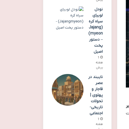
نودل
لوبیای
سیاه کره
(Jajang
myeon)
– دستور
پخت
اصیل
1
هفته
پیش
نایبند در
عصر
قاجار و
پهلوی |
تحولات
ر
تاریخی-
ت
اجتماعی
1
هفته
پیش