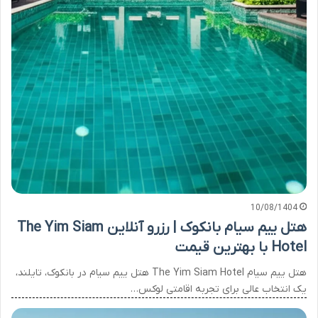
10/08/1404
هتل ییم سیام بانکوک | رزرو آنلاین The Yim Siam
Hotel با بهترین قیمت
هتل ییم سیام The Yim Siam Hotel هتل ییم سیام در بانکوک، تایلند،
یک انتخاب عالی برای تجربه اقامتی لوکس…