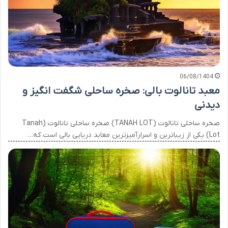
06/08/1404
معبد تانالوت بالی: صخره ساحلی شگفت انگیز و
دیدنی
صخره ساحلی تانالوت (TANAH LOT) صخره ساحلی تانالوت (Tanah
Lot) یکی از زیباترین و اسرارآمیزترین معابد دریایی بالی است که…