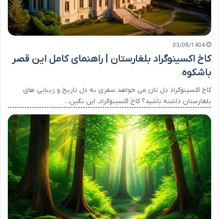
03/08/1404
کاخ اکسینوگراد بلغارستان | راهنمای کامل این قصر
باشکوه
کاخ اکسینوگراد دل تان می خواهد سفری به دل تاریخ و زیبایی های
بلغارستان داشته باشید؟ کاخ اکسینوگراد، این نگین…