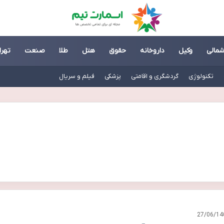
شمالی
وکیل
داروخانه
حقوق
هتل
طلا
صنعت
تهرا
تکنولوژی
گردشگری و اقامتی
پزشکی
فیلم و سریال
27/06/14