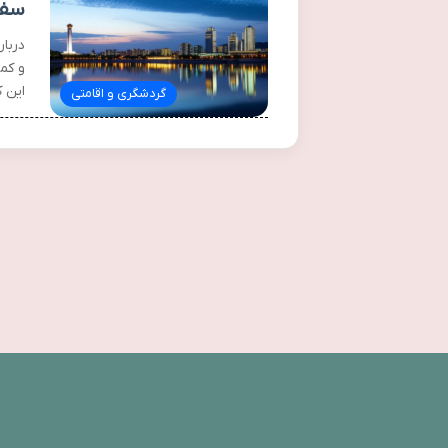
سفر
دربا
و کمی
این 
گردشگری و اقامتی