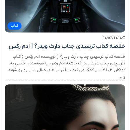
کتاب
04/07/1404
خلاصه کتاب ترسیدی جناب دارث ویدر؟ | ادم رکس
خلاصه کتاب ترسیدی جناب دارث ویدر؟ ( نویسنده ادم رکس ) کتاب
«ترسیدی جناب دارث ویدر؟» نوشته ادم رکس، با هوشمندی خاصی به
کودکان ۳ تا ۷ سال کمک می کند تا با ترس های خیالی شان روبرو شوند
و…