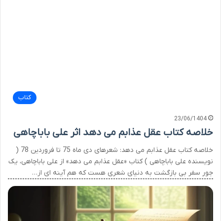
کتاب
23/06/1404
خلاصه کتاب عقل عذابم می دهد اثر علی باباچاهی
خلاصه کتاب عقل عذابم می دهد: شعرهای دی ماه 75 تا فروردین 78 (
نویسنده علی باباچاهی ) کتاب «عقل عذابم می دهد» از علی باباچاهی، یک
جور سفر بی بازگشت به دنیای شعری هست که هم آینه ای از…