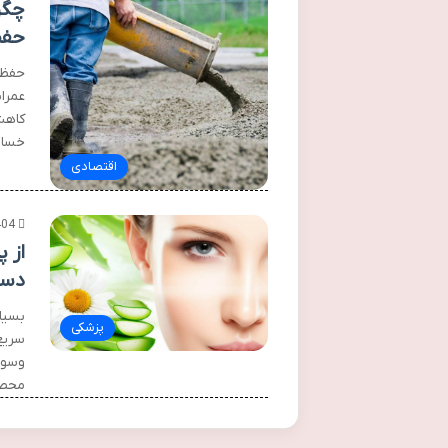
چگو
حفظ
حفظ 
عمرا
کاهش
خسار
اقتصادی
404
از 
دست
بسیا
پزشکی
سریع
وسوسه
محص