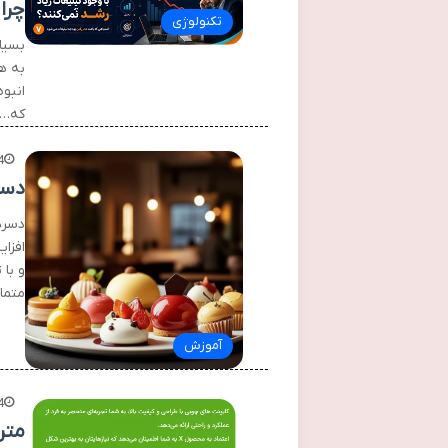
چرا
تکنولوژی
بسیا
به ه
انبو
که…
4
دسرهای
و با
متما
آموزش
4
متن