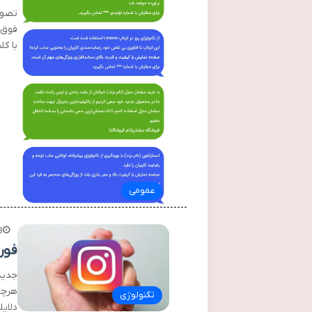
تصور 
فوق‌ا
با ک
عمومی
3 هفته
فور
هرچق
تکنولوژی
دلای