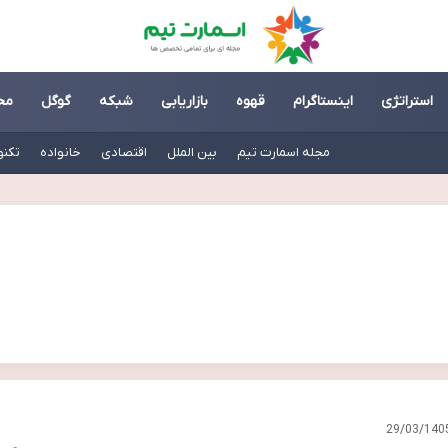
استراتژی
اینستاگرام
قهوه
بازاریابی
شبکه
گوگل
مح
مجله اسمارت تیم
بین الملل
اقتصادی
خانواده
تکنو
29/03/140