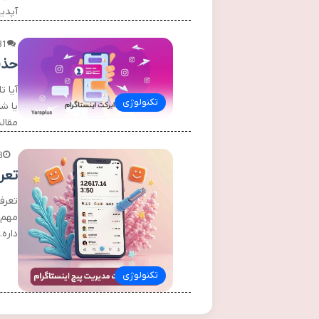
آپدی
31
حذف
آیا 
تکنولوژی
یا شا
مقال
3
تعر
تعرف
مهم 
داره.
تکنولوژی