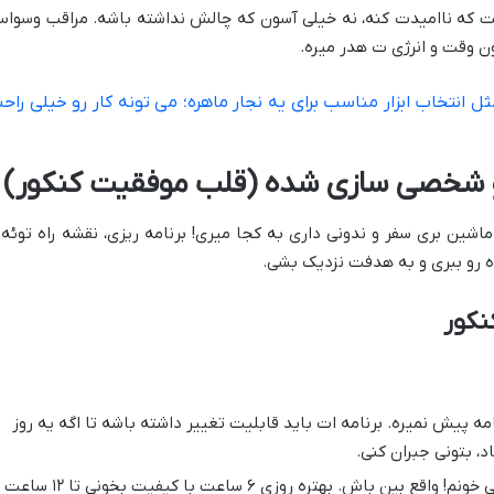
ت که ناامیدت کنه، نه خیلی آسون که چالش نداشته باشه. مراقب وسوا
 وقت و انرژی ت هدر میره.
ل انتخاب ابزار مناسب برای یه نجار ماهره؛ می تونه کار رو خیلی راح
و شخصی سازی شده (قلب موفقیت کنکور)
ماشین بری سفر و ندونی داری به کجا میری! برنامه ریزی، نقشه راه توئه 
ه رو ببری و به هدفت نزدیک بشی.
نکور
ه پیش نمیره. برنامه ات باید قابلیت تغییر داشته باشه تا اگه یه روز
، بتونی جبران کنی.
نگو روزی ۱۶ ساعت درس می خونم! واقع بین باش. بهتره روزی ۶ ساعت با کیفیت بخونی تا ۱۲ ساعت