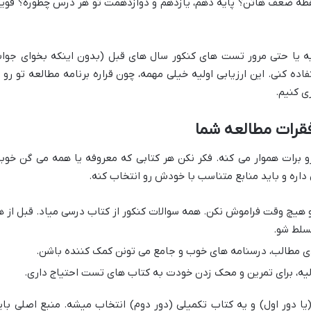
طه ضعف هاتن؟ پایه دهم، یازدهم و دوازدهمت تو هر درس چطوره؟ قویه
پایه یا حتی مرور تست های کنکور سال های قبل (بدون اینکه بخوای جوا
ده کنی. این ارزیابی اولیه خیلی مهمه، چون قراره برنامه مطالعه تو رو ب
 کنیم.
قرات مطالعه شما
 برات هموار می کنه. فکر نکن هر کتابی که معروفه یا همه می گن خوبه
داره و باید منابع متناسب با خودش رو انتخاب کنه.
 هیچ وقت فراموش نکن. همه سوالات کنکور از کتاب درسی میاد. قبل از ه
سلط شو.
ی مطالب، درسنامه های خوب و جامع می تونن کمک کننده باشن.
لیه، برای تمرین و محک زدن خودت به کتاب های تست احتیاج داری.
یا دور اول) و یه کتاب تکمیلی (دور دوم) انتخاب میشه. منبع اصلی بای