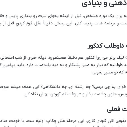
ذهنی و بنیادی
ه برای یک دوره مشخص. قبل از اینکه بخوای سرت رو بندازی پایین و فق
نت و برنامه هات ردیف کنی. این بخش دقیقاً مثل گرم کردن قبل از ی
 داوطلب کنکور
 لیگ برتر می ری! کنکور هم دقیقاً همینطوره. دیگه خبری از شب امتحانی 
طولانیه که نیاز به صبر، پشتکار و یه دید بلندمدت داره. باید بپذیری ک
 که تو مسیر بمونی.
 خوای به چی برسی؟ چه رشته ای، چه دانشگاهی؟ این هدف میشه سوخ
نویس، جلوی چشمت بذار و هر وقت کم آوردی، بهش نگاه کن.
ت فعلی
دونی الان کجای کاری. این مرحله مثل چکاپ اولیه ست. با خودت صاد