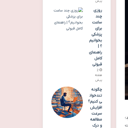
پیش
روزی
چند
ساعت
برای
پزشکی
بخوانیم
؟ |
راهنمای
کامل
قبولی
2
هفته
پیش
چگونه
تندخوان
ی کنیم؟
افزایش
سرعت
؛
مطالعه
ت
و درک