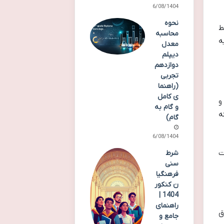
16/08/1404
نحوه
ط
محاسبه
ه
معدل
دیپلم
دوازدهم
تجربی
(راهنما
ی کامل
و
و گام به
ه
گام)
16/08/1404
ت
شرط
سنی
فرهنگیا
ن کنکور
1404 |
راهنمای
ق
جامع و