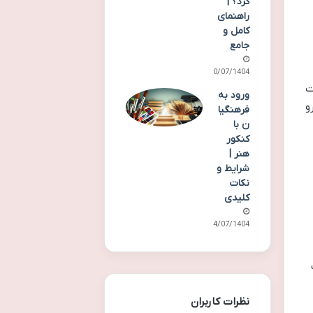
کرد؟ |
راهنمای
کامل و
جامع
30/07/1404
ت
ورود به
و
فرهنگیا
ن با
کنکور
هنر |
شرایط و
نکات
کلیدی
24/07/1404
نظرات کاربران