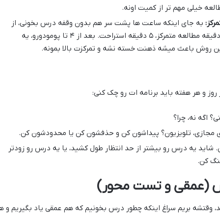
لعه خیلی مهم تر از کمیت اونه.
رکز:
به جای اینکه ساعت ها پشت سر هم بدون وقفه درس بخونی، از
تکنیک پومودورو استفاده کن. مثلاً ۲۵ دقیقه مطالعه متمرکز، ۵ دقیقه استراحت. بعد از ۴ تا پومودورو، یه
روز و هر هفته باید برنامه ات رو چک کنی:
ی؟ اگه نه، چرا؟
ی مجازی، تلویزیون؟ پیداشون کن و حذفشون کن یا محدودشون کن.
. شاید یه درس رو بیشتر از حد انتظار طول کشید، یا یه درس رو زودتر
نگ کن.
 (عمقی و تست محور)
 وقتشه بریم سراغ اینکه چطور درس بخونیم که هم عمقی یاد بگیریم و ه