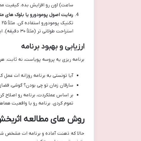
ساعت) اون رو افزایش بده. کیفیت مطا
رعایت اصول پومودورو یا بلوک های متم
استراحت طولانی تر (مثلاً ۳۰ دقیقه). این روش باعث میشه ذهنت خسته نشه و تمرکزت بالا بمونه.
ارزیابی و بهبود برنامه
برنامه ریزی یه پروسه پویاست، نه ثابت. هر 
آیا تونستی به برنامه روزانه ات عمل کن
سارقان زمان تو چی بودن؟ گوشی، فضا
بر اساس عملکردت، برنامه رو اصلاح کن
تموم کردی. برنامه رو با واقعیت هماه
روش های مطالعه اثربخش
حالا که ذهنت آماده و برنامه ات مشخص شد،