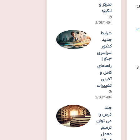
تمرکز و
س
انگیزه
02/08/1404
ت
شرایط
جدید
کنکور
سراسری
۱۴۰۳ |
راهنمای
و
کامل و
آخرین
تغییرات
02/08/1404
چند
درس را
می توان
ترمیم
معدل