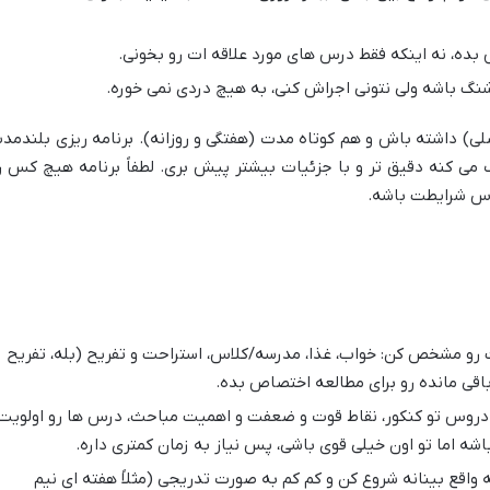
ده، نه اینکه فقط درس های مورد علاقه ات رو بخونی.
شنگ باشه ولی نتونی اجراش کنی، به هیچ دردی نمی خوره.
فصلی) داشته باش و هم کوتاه مدت (هفتگی و روزانه). برنامه ریزی بلندمد
ی کنه دقیق تر و با جزئیات بیشتر پیش بری. لطفاً برنامه هیچ کس ر
ساس شرایطت باشه.
 رو مشخص کن: خواب، غذا، مدرسه/کلاس، استراحت و تفریح (بله، تفریح
باقی مانده رو برای مطالعه اختصاص بده.
روس تو کنکور، نقاط قوت و ضعفت و اهمیت مباحث، درس ها رو اولویت
ه اما تو اون خیلی قوی باشی، پس نیاز به زمان کمتری داره.
واقع بینانه شروع کن و کم کم به صورت تدریجی (مثلاً هفته ای نیم