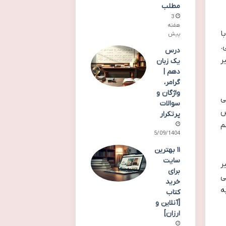
مطلب
3
هفته
ا
پیش
.
درس
ر
یک زبان
دهم |
گرامر،
واژگان و
ی
سوالات
س
پرتکرار
م
05/09/1404
۱۱ بهترین
سایت
ر
برای
ی
خرید
ه
کتاب
[آنلاین و
ارزان]