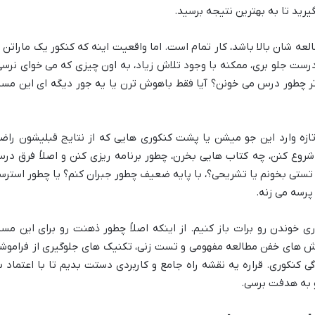
یرید تا به بهترین نتیجه برسید.
ه شان بالا باشد، کار تمام است. اما واقعیت اینه که کنکور یک ماراتن ب
رست جلو بری، ممکنه با وجود تلاش زیاد، به اون چیزی که می خوای نرسی
برتر چطور درس می خونن؟ آیا فقط باهوش ترن یا یه جور دیگه ای این مسی
تازه وارد این جو میشن یا پشت کنکوری هایی که از نتایج قبلیشون راض
شروع کنن، چه کتاب هایی بخرن، چطور برنامه ریزی کنن و اصلاً فرق در
تستی بخونم یا تشریحی؟، با پایه ضعیف چطور جبران کنم؟ یا چطور استرس
رسه می زنه.
ری خوندن رو برات باز کنیم. از اینکه اصلاً چطور ذهنت رو برای این مسی
روش های خفن مطالعه مفهومی و تست زنی، تکنیک های جلوگیری از فراموش
کنکوری. قراره یه نقشه راه جامع و کاربردی دستت بدیم تا با اعتماد ب
 به هدفت برسی.