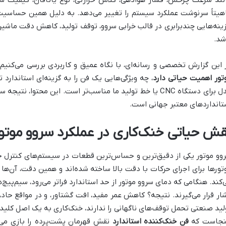
نند سرعت چرخش، فشار هوادهی، کلاس حرارتی، نوع یاتاقان، کیفیت سا
هیتاً سرنوشت عملکرد سیستم را تغییر می‌دهد. به دلیل همین حساسیت‌ه
ینه‌هایی چندبرابری در قالب خرابی سروو، توقف تولید، کاهش دقت ماشین
شد.
 این گزارش تخصصی و رسانه‌ای، با نگاه عمیق و کاربردی بررسی می‌کنیم
تور اهمیت حیاتی دارد
، چه ویژگی‌هایی یک فن را به گزینه‌ای استاندار
مدل برای دستگاه CNC یا خط تولید ما مناسب‌تر است. این محتوا، 
تانداردهای معتبر جهانی است.
قش حیاتی خنک‌کاری در عملکرد سروو موتو
تور‌ها برای اجرای حرکات با دقت بالا ساخته شده‌اند و همین دقت، آن‌ها ر
‌کند. هنگامی که دمای سروو موتور از حد استاندارد فراتر می‌رود، سیم‌پیچ‌ه
ار قرار می‌گیرند. نتیجه؟ کاهش عمر مفید، افت گشتاور، و در مواقع حاد، 
لید صنعتی تحمل توقف‌های ناگهانی را ندارند، خنک‌کاری به یک اصل کلی
نجاست که
فن خنک‌کننده استاندارد
نقش قهرمان پشت‌پرده را بازی می‌ک