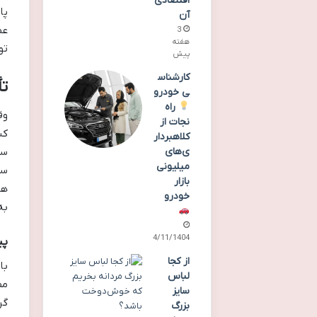
اقتصادی
پا
آن
عم
3
هفته
تو
پیش
کارشناس
تأ
ی خودرو
راه
وق
نجات از
کش
کلاهبردار
ی‌های
سی
میلیونی
سو
بازار
هو
خودرو
به
24/11/1404
پی
از کجا
با
لباس
مص
سایز
گر
بزرگ