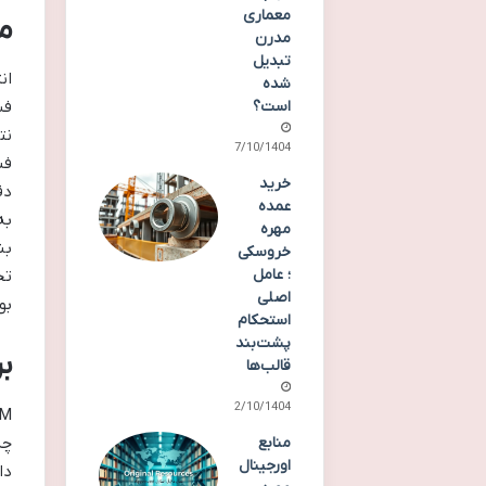
معماری
م
مدرن
تبدیل
ان
شده
است؟
فش
نت
17/10/1404
فن
خرید
دق
عمده
به
مهره
بن
خروسکی
؛ عامل
اصلی
بو
استحکام
پشت‌بند
بر
قالب‌ها
02/10/1404
منابع
اورجینال
دا