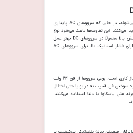
سروو موتورهای DC معمولاً ساختار ساده‌تری دارند اما بسیار سریع گرم می‌شوند، در حالی که سرووهای AC پایداری
یدا می‌کنند. این تفاوت‌ها باعث می‌شود نوع
فن مناسب برای هرکدام متفاوت باشد. برای مثال، فن‌هایی با سرعت چرخش بالا معمولاً در سرووهای DC بهتر عمل
می‌کنند، زیرا واکنش سریع‌تری در دفع حرارت دارند. در مقابل، فن‌های دارای فشار استاتیک بالا برای سرووهای AC
یکی دیگر از نکات کلیدی در سازگاری فن و سروو موتور، نوع کانکتور و ولتاژ کاری است. برخی سرووها از فن ۲۴ ولت
ال فن اشتباه می‌تواند به سوختن فن، آسیب به درایو یا حتی اختلال
 مثل یاسکاوا یا دلتا استفاده می‌کنند.
د.
یاتاقان ضعیف، بدنه پلاستیکی بی‌کیفیت یا