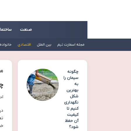
صنعت
ساختما
مجله اسمارت تیم
بین الملل
اقتصادی
خانواده
چگونه
سیمان را
چر
به
بهترین
شکل
آخری
نگهداری
کنیم تا
در
کیفیت
تع
آن حفظ
خط
شود؟