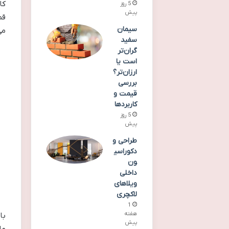
کا
5 روز
پیش
قط
سیمان
می
سفید
گران‌تر
است یا
ارزان‌تر؟
بررسی
قیمت و
کاربردها
5 روز
پیش
طراحی و
دکوراسی
ون
داخلی
ویلاهای
لاکچری
1
هفته
با
پیش