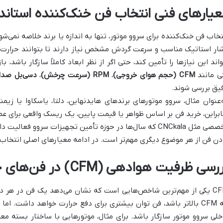
عیارهای فنی انتخاب فن خنک‌کننده استاندا
تخاب فن خنک‌کننده برای سروو موتور، تنها به اندازه یا برند خلاصه نمی
ار استاتیک مناسب و سرعت گردش مشخص نیاز دارند تا بتوانند حرارت را
واند این نیازها را تأمین کند، حتی اگر از نظر ابعاد کاملاً سازگار باشد،
ی مانند
CFM (حجم هوای خروجی)
،
RPM (سرعت چرخش)
،
دسی‌بل صدا
یق بررسی شوند.
‌عنوان مثال، سروو موتورهای برندهای هایدنهاین، دلتا، یاسکاوا یا زیم
ابراین، خرید فن بر اساس ظواهر یا قیمت پایین، یک ریسک واقعی برای 
تخصصی مثل CNCkala که سال‌ها در حوزه تأمین تجهیزات سروو فع
دن فن از هر موضوع دیگری مهم‌تر است. در ادامه معیارهای اصلی انتخاب 
رسی ظرفیت هوادهی (CFM) در فن‌های خنک‌کننده
CFM یکی از مهم‌ترین شاخص‌هایی است که نشان می‌دهد یک فن در هر دق
خلی سروو موتور سازگار باشد. برای مثال، موتورهایی با ساختار بسته معمول