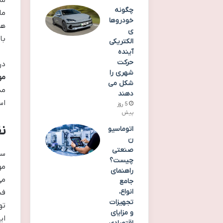
ما
چگونه
ما
خودروها
هز
ی
با
الکتریکی
آینده
حرکت
در
شهری را
مو
شکل می
دهند
اس
5 روز
پیش
ن
اتوماسیو
ن
صنعتی
چیست؟
مو
راهنمای
می
جامع
انواع،
فش
تجهیزات
تو
و مزایای
ای