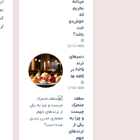
ای
مردانه
بخریم
که
کن
خوش‌دو
لر
خت
باشد؟
15/11/1404
دسرهای
ترند
۲۰۲۵ در
کافه ها
21/10/1404
سقف
متحرک
چیست
و چرا به
یکی از
ترندهای
مهم