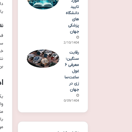
مورد
تایید
یات
دانشگاه‌
های
نق
پزشکی
جهان
فش
سر
02/10/1404
رقابت
سنگین؛
معرفی ۶
بر
غول
ساعت‌سا
ا
زی در
جهان
یک
30/09/1404
وا
مت
با
مو