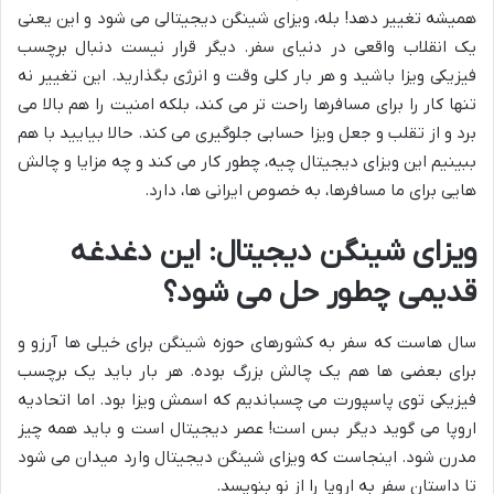
همیشه تغییر دهد! بله، ویزای شینگن دیجیتالی می شود و این یعنی
یک انقلاب واقعی در دنیای سفر. دیگر قرار نیست دنبال برچسب
فیزیکی ویزا باشید و هر بار کلی وقت و انرژی بگذارید. این تغییر نه
تنها کار را برای مسافرها راحت تر می کند، بلکه امنیت را هم بالا می
برد و از تقلب و جعل ویزا حسابی جلوگیری می کند. حالا بیایید با هم
ببینیم این ویزای دیجیتال چیه، چطور کار می کند و چه مزایا و چالش
هایی برای ما مسافرها، به خصوص ایرانی ها، دارد.
ویزای شینگن دیجیتال: این دغدغه
قدیمی چطور حل می شود؟
سال هاست که سفر به کشورهای حوزه شینگن برای خیلی ها آرزو و
برای بعضی ها هم یک چالش بزرگ بوده. هر بار باید یک برچسب
فیزیکی توی پاسپورت می چسباندیم که اسمش ویزا بود. اما اتحادیه
اروپا می گوید دیگر بس است! عصر دیجیتال است و باید همه چیز
مدرن شود. اینجاست که ویزای شینگن دیجیتال وارد میدان می شود
تا داستان سفر به اروپا را از نو بنویسد.