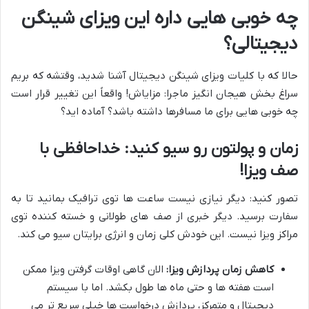
چه خوبی هایی داره این ویزای شینگن
دیجیتالی؟
حالا که با کلیات ویزای شینگن دیجیتال آشنا شدید، وقتشه که بریم
سراغ بخش هیجان انگیز ماجرا: مزایاش! واقعاً این تغییر قرار است
چه خوبی هایی برای ما مسافرها داشته باشد؟ آماده اید؟
زمان و پولتون رو سیو کنید: خداحافظی با
صف ویزا!
تصور کنید: دیگر نیازی نیست ساعت ها توی ترافیک بمانید تا به
سفارت برسید. دیگر خبری از صف های طولانی و خسته کننده توی
مراکز ویزا نیست. این خودش کلی زمان و انرژی برایتان سیو می کند.
کاهش زمان پردازش ویزا:
الان گاهی اوقات گرفتن ویزا ممکن
است هفته ها و حتی ماه ها طول بکشد. اما با سیستم
دیجیتال و متمرکز، پردازش درخواست ها خیلی سریع تر می