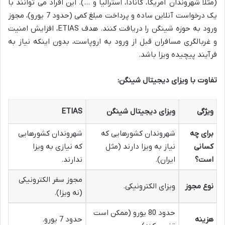
(مثلاً شهروندان آمریکا، کانادا، استرالیا و …). این افراد می توانند با
یک درخواست آنلاین ساده و پرداخت مبلغ کمی (حدود 7 یورو)، مجوز
ورود به حوزه شینگن را دریافت کنند. هدف ETIAS، افزایش امنیت
و غربالگری مسافران قبل از ورود به اروپاست، بدون اینکه نیاز به
فرآیند پیچیده ویزا باشد.
تفاوت با ویزای دیجیتال شینگن:
ویژگی
ویزای دیجیتال شینگن
ETIAS
برای چه
شهروندان کشورهایی که
شهروندان کشورهایی
کسانی
نیاز به ویزا دارند (مثل
که نیازی به ویزا
است؟
ایران).
ندارند.
مجوز سفر الکترونیکی
نوع مجوز
ویزای الکترونیکی.
(نه ویزا).
حدود 80 یورو (ممکن است
هزینه
حدود 7 یورو.