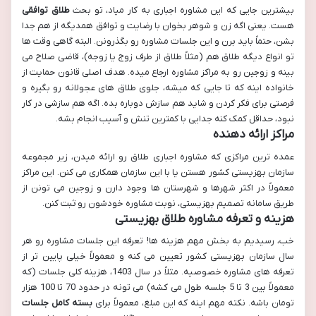
بیشترین جایی که این مشاوره اجباری به کار میاد، تو بحث
طلاق توافقی
هست. یعنی اگه زن و شوهر بخوان با رضایت و توافق همدیگه از هم جدا
بشن، حتماً باید برن و این جلسات مشاوره رو بگذرونن. البته گاهی وقت ها
تو انواع دیگه طلاق هم (مثلاً طلاق از طرف زوج یا زوجه)، قاضی صلاح می
بینه و زوجین رو به مراکز مشاوره ارجاع میده. هدف اصلی قانون حمایت از
خانواده اینه که تا جایی که میشه، جلوی طلاق های عجولانه رو بگیره و
فرصتی برای فکر کردن و شاید هم سازش دوباره بده. اگه هم سازشی در کار
نبود، حداقل کمک کنه جدایی با کمترین تنش و آسیب انجام بشه.
مراکز ارائه دهنده
عمده ترین مراکزی که مشاوره اجباری طلاق رو ارائه میدن، زیر مجموعه
سازمان بهزیستی کشور هستن یا با این سازمان همکاری می کنن. این مراکز
معمولاً در اکثر شهرها و شهرستان ها وجود دارن و زوجین می تونن از
طریق سامانه تصمیم بهزیستی، نوبت مشاوره خودشون رو ثبت کنن.
هزینه و تعرفه مشاوره طلاق بهزیستی
خب، رسیدیم به بخش مهم هزینه ها! تعرفه این جلسات مشاوره رو هر
سال سازمان بهزیستی کشور تعیین می کنه و معمولاً خیلی پایین تر از
تعرفه های مشاوره خصوصیه. مثلاً در سال 1403، هزینه کلی جلسات (که
معمولاً بین 3 تا 5 جلسه طول می کشه) می تونه در حدود 70 تا 100 هزار
تومان باشه. نکته مهم اینه که این مبلغ، معمولاً برای
بسته کامل جلسات