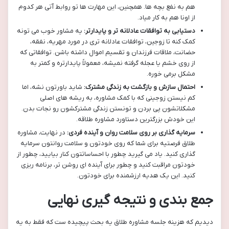
هم به نفع بچه ها. همچنین، این مهارت ها تو روابط آتی هر کدوم
از اونا هم به کار میاد.
دستیابی به توافقات عادلانه تر و پایدارتر:
یه مشاور خوب می تونه
کمک کنه تا زوجین، توافقات عادلانه تری در مورد مهریه، نفقه،
حضانت، ملاقات فرزندان و تقسیم اموال داشته باشن. توافقاتی که
از روی خشم یا عجله گرفته نمیشه، معمولاً پایدارتره و کمتر به
مشکل برمی خوره.
احتمال سازش و بازگشت به زندگی مشترک:
شاید باورتون نشه، اما
کم نیستن زوجینی که با کمک مشاوره، به ریشه های اصلی
مشکلاتشون پی بردن و تونستن زندگی مشترکشون رو نجات بدن.
این خودش بزرگترین دستاورد مشاوره طلاقه.
سرمایه گذاری بر روی سلامت روان و آینده فردی:
در نهایت، مشاوره
طلاق فرصتیه برای شما که روی خودتون و سلامت روانتون سرمایه
گذاری کنید. یاد می گیرید چطور با احساساتتون کنار بیایید، چطور از
خودتون مراقبت کنید و چطور برای آینده ای روشن تر، برنامه ریزی
کنید. این یک هدیه ارزشمنده برای خودتون.
جمع بندی و نتیجه گیری نهایی
دیدیم که هزینه جلسه مشاوره طلاق یه بحث پیچیده ست که فقط به یه