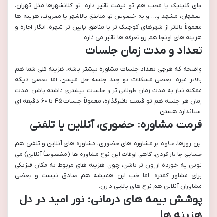
جای کلینیک یا مطب هم تو قیمت تاثیر داره. تو کلانشهرها مثل تهران،
اصفهان، مشهد و… و به خصوص تو مناطق بالاشهر یا معروف، هزینه ها
معمولاً بالاتر از شهرهای کوچیک تر یا مناطق پایین تر شهره. انگار اجاره و
هزینه های اونجا هم رو تعرفه ها تاثیر می ذاره.
تعداد و مدت زمان جلسات
واضحه که هرچی تعداد جلسات مشاوره بیشتر باشه، هزینه کلی شما هم
بالاتر میره. بعضی مشکلات تو چند جلسه حل میشن، اما بعضی دیگه
ممکنه نیاز به مدت زمان طولانی تر و جلسات بیشتری داشته باشن. مدت
زمان هر جلسه هم تو قیمت تاثیرگذاره، معمولاً جلسات ۴۵ تا ۶۰ دقیقه ای
استاندارد هستن.
فرمت مشاوره: حضوری، آنلاین یا تلفنی
این روزها، علاوه بر مشاوره های حضوری، مشاوره های آنلاین و تلفنی هم
حسابی جا باز کردن. گاهی اوقات این نوع مشاوره ها (مخصوصاً آنلاین) می
تونن یه خورده ارزون تر باشن، چون هزینه های مربوط به مکان فیزیکی
برای مشاور کمتره. اما خب این همیشه هم صادق نیست و بعضی
مشاوران آنلاین هم نرخ های بالایی دارن.
پوشش بیمه های درمانی: نور امید در دل
هزینه ها