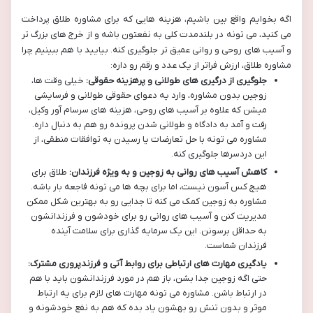
اگه بخوایم واقع بین باشیم، هزینه هایی که برای مشاوره طلاق پرداخت
می کنید، می تونه در بلندمدت کلی به نفعتون باشه و از خرج های بزرگ تر
و آسیب های روحی و روانی عمیق تر جلوگیری کنه. بیایید با هم ببینیم چرا
مشاوره طلاق، ارزش فراتر از یک عدد و رقم رو داره:
جلوگیری از درگیری های طولانی و پرهزینه حقوقی:
خیلی وقت ها،
زوجین بدون مشاوره، وارد یه دعوای حقوقی طولانی و فرسایشی
میشن که علاوه بر آسیب های روحی، هزینه های سرسام آور وکیل،
رفت و آمد به دادگاه و طولانی شدن پرونده رو هم به دنبال داره.
مشاوره می تونه با حل تعارضات یا رسیدن به توافقات منطقی، از
این دردسرها جلوگیری کنه.
کاهش آسیب های روانی به زوجین و به ویژه فرزندان:
طلاق برای
هیچ کس آسون نیست، اما برای بچه ها می تونه فاجعه بار باشه.
مشاوره به زوجین کمک می کنه تا جدایی رو به بهترین شکل ممکن
مدیریت کنن و آسیب های روانی رو برای خودشون و فرزندانشون
به حداقل برسونن. این یک سرمایه گذاری برای سلامت آینده
فرزندان شماست.
یادگیری مهارت های ارتباطی برای روابط آتی و فرزندپروری مشترک:
حتی اگه زوجین جدا بشن، باز هم در مورد فرزندانشون باید با هم
در ارتباط باشن. مشاوره می تونه مهارت های لازم برای یه ارتباط
موثر و بدون تنش رو بهشون یاد بده که هم به نفع خودشونه و