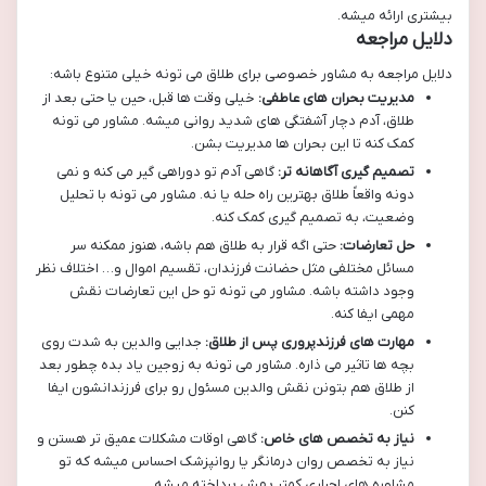
بیشتری ارائه میشه.
دلایل مراجعه
دلایل مراجعه به مشاور خصوصی برای طلاق می تونه خیلی متنوع باشه:
مدیریت بحران های عاطفی:
خیلی وقت ها قبل، حین یا حتی بعد از
طلاق، آدم دچار آشفتگی های شدید روانی میشه. مشاور می تونه
کمک کنه تا این بحران ها مدیریت بشن.
تصمیم گیری آگاهانه تر:
گاهی آدم تو دوراهی گیر می کنه و نمی
دونه واقعاً طلاق بهترین راه حله یا نه. مشاور می تونه با تحلیل
وضعیت، به تصمیم گیری کمک کنه.
حل تعارضات:
حتی اگه قرار به طلاق هم باشه، هنوز ممکنه سر
مسائل مختلفی مثل حضانت فرزندان، تقسیم اموال و… اختلاف نظر
وجود داشته باشه. مشاور می تونه تو حل این تعارضات نقش
مهمی ایفا کنه.
مهارت های فرزندپروری پس از طلاق:
جدایی والدین به شدت روی
بچه ها تاثیر می ذاره. مشاور می تونه به زوجین یاد بده چطور بعد
از طلاق هم بتونن نقش والدین مسئول رو برای فرزندانشون ایفا
کنن.
نیاز به تخصص های خاص:
گاهی اوقات مشکلات عمیق تر هستن و
نیاز به تخصص روان درمانگر یا روانپزشک احساس میشه که تو
مشاوره های اجباری کمتر بهش پرداخته میشه.