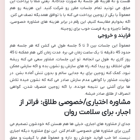
هست و نه هزینه هر جلسه به صورت جداگانه. یعنی شما با پرداخت این
مبلغ، می تونید تمام جلسات مقرر رو شرکت کنید. این هزینه رو هم
معمولاً یا یکی از زوجین پرداخت می کنه یا با توافق همدیگه نصف می کنن.
اگه بخوایم مقایسه کنیم، این رقم در برابر هزینه های مشاوره خصوصی،
واقعاً ناچیزه و یه فرصت خوب برای زوجینه.
فرایند و خروجی
معمولاً این جلسات بین 3 تا 5 جلسه طول می کشن که هر جلسه هم
حدود 45 دقیقه تا یک ساعت زمان می بره. مدت زمان کلی هم ممکنه تا 45
روز کاری به طول بی انجامه. تو این جلسات، مشاور سعی می کنه ریشه
های اختلاف رو پیدا کنه، راه های سازش رو نشون بده و اگه سازشی ممکن
نبود، کمک کنه زوجین برای یه جدایی سالم و بدون تنش آماده بشن. در
نهایت، مشاور یا گواهی عدم سازش صادر می کنه که نشون میده تلاش
ها برای آشتی بی نتیجه مونده، یا اگه زوجین منصرف شدن، گواهی
انصراف از طلاق صادر میشه.
مشاوره اختیاری/خصوصی طلاق: فراتر از
اجبار، برای سلامت روان
جدای از مشاوره های اجباری، خیلی ها هم هستن که خودشون تصمیم می
گیرن برای مشاوره های خصوصی اقدام کنن. این نوع مشاوره دیگه اجباری
نیست، اما خب فواید خودش رو داره و معمولاً هم با کیفیت و عمق