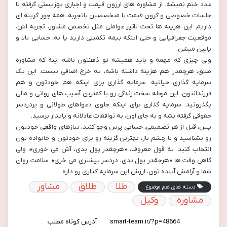
عدد ختم نمیشه. از مشاوره های ارزون قیمت و اجباری بهزیستی گرفته تا
جلسات خصوصی و گرون قیمت با متخصصین باتجربه، همه جور گزینه ای
داریم. این هزینه ها تحت تاثیر عواملی مثل تخصص مشاور، تجربه اش،
موقعیت جغرافیایی و حتی اینکه بیمه تکمیلی دارید یا نه، حسابی بالا و
پایین میشن.
ولی چیزی که مهمه و باید همیشه تو ذهنتون باشه اینه که مشاوره
طلاق، هرچقدر هم هزینه داشته باشه، یه خرج اضافی نیست. این یک
سرمایه گذاری حیاتیه. سرمایه گذاری برای اینکه هم خودتون و هم
فرزندانتون، این مرحله سخت زندگی رو با کمترین آسیب های روانی و مالی
بگذرونید. سرمایه گذاری برای اینکه جلوی دعواهای طولانی و پردردسر
حقوقی گرفته بشه و به جای اون، به توافقات عادلانه و پایدار برسید.
پس، قبل از هر تصمیمی، حسابی پرس وجو کنید، نیازهای واقعی خودتون
رو بشناسید و با چشم باز، بهترین گزینه رو برای خودتون و خانواده تون
انتخاب کنید. به قول معروف، «هرچقدر پول بدی، آش می خوری»، ولی
گاهی وقت ها «هرچقدر پول ندی، دردسر بیشتری می خری». سلامت روان
شما و آرامش آینده تون، ارزش این سرمایه گذاری رو داره.
طلا
طلاق
مشاور
دسته های هم موضوع
مشاوره
وکیل
آدرس کوتاه مطلب