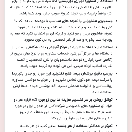
استفاده از مشاوره اجباری بهزیستی:
اگه شرایطش رو دارید و برای
طلاق توافقی اقدام می کنید، حتماً از این گزینه استفاده کنید. هزینه
اش واقعاً پایینه و می تونه شروع خوبی برای روند شما باشه.
جستجوی مشاورانی با تعرفه های متناسب با بودجه:
عجله نکنید!
کمی وقت بذارید و چند تا مشاور مختلف رو پیدا کنید. در مورد
تعرفه هاشون پرس وجو کنید و گزینه ای رو انتخاب کنید که هم به
بودجه شما بخوره و هم از نظر تخصص به دردتون بخوره.
استفاده از خدمات مشاوره در مراکز آموزشی یا دانشگاهی:
بعضی از
دانشگاه ها یا مراکز آموزشی، خدمات مشاوره رو با نرخ های پایین تر
(گاهی حتی رایگان) توسط دانشجویان یا فارغ التحصیلان تحت
نظارت اساتید ارائه میدن. این می تونه یه گزینه خوب باشه.
بررسی دقیق پوشش بیمه های تکمیلی:
این مورد رو جدی بگیرید!
با شرکت بیمه خودتون تماس بگیرید و از جزئیات پوشش مشاوره
روانشناسی و خانواده مطمئن بشید. اگه پوشش میده، حتماً ازش
استفاده کنید.
توافق روشن بر سر تقسیم هزینه ها بین زوجین:
اگه قراره هر دو
طرف تو مشاوره های خصوصی شرکت کنن، از همون اول در مورد
تقسیم هزینه ها با هم به توافق برسید. این شفافیت از بروز
درگیری های مالی بعدی جلوگیری می کنه.
تمرکز بر حداکثر استفاده از هر جلسه:
سعی کنید تو هر جلسه