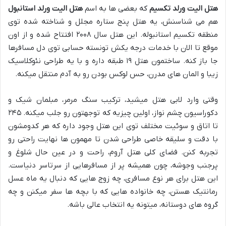
هتل الیت ورلد تکسیم
که بعضی ها به اسم
هتل الیت ورلد استانبول
هم می شناسنش، یه هتل پنج ستاره مجلل و شناخته شده توی
منطقه تکسیم استانبوله. این هتل سال ۲۰۰۸ افتتاح شده و از اون
موقع تا الان با خدمات درجه یکش تونسته حسابی توی دل مسافرها
جا باز کنه. ساختمون هتل ۱۹ طبقه داره و با یه طراحی نئوکلاسیک
زیبا و المان های مدرن، حس لوکس بودن رو به آدم منتقل میکنه.
وقتی وارد لابی هتل میشید، ترکیب سنگ مرمر، مبلمان شیک و
دکوراسیون چشم نواز، اولین چیزیه که توجهتون رو جلب میکنه. ۲۴۵
تا اتاق و سوئیت مختلف توی این هتل وجود داره که هر کدومشون
با دقت و سلیقه خاصی طراحی شدن تا مهمون ها نهایت راحتی رو
تجربه کنن. فضای کلی هتل آروم، راحت و در عین حال شلوغ و
پرجنب وجوشه، چون همیشه پر از مسافرهایی از سرتاسر دنیاست.
این هتل برای هر نوع مسافری، چه زوج هایی که دنبال یه ماه عسل
رمانتیک هستن، چه خانواده هایی که با بچه ها سفر میکنن و چه
گروه های دوستانه، میتونه یه انتخاب عالی باشه.