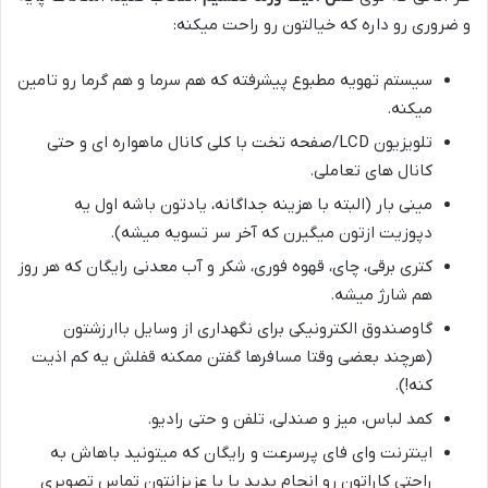
و ضروری رو داره که خیالتون رو راحت میکنه:
سیستم تهویه مطبوع پیشرفته که هم سرما و هم گرما رو تامین
میکنه.
تلویزیون LCD/صفحه تخت با کلی کانال ماهواره ای و حتی
کانال های تعاملی.
مینی بار (البته با هزینه جداگانه، یادتون باشه اول یه
دپوزیت ازتون میگیرن که آخر سر تسویه میشه).
کتری برقی، چای، قهوه فوری، شکر و آب معدنی رایگان که هر روز
هم شارژ میشه.
گاوصندوق الکترونیکی برای نگهداری از وسایل باارزشتون
(هرچند بعضی وقتا مسافرها گفتن ممکنه قفلش یه کم اذیت
کنه!).
کمد لباس، میز و صندلی، تلفن و حتی رادیو.
اینترنت وای فای پرسرعت و رایگان که میتونید باهاش به
راحتی کاراتون رو انجام بدید یا با عزیزانتون تماس تصویری