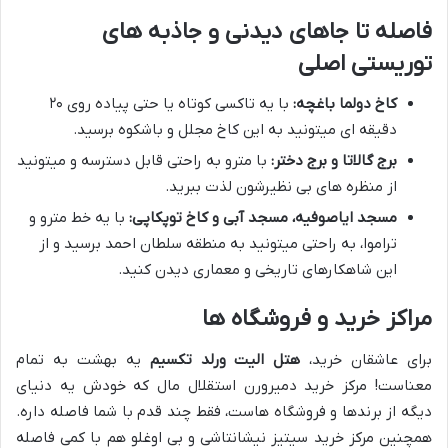
فاصله تا جاهای دیدنی و جاذبه های
توریستی اصلی
کاخ دولما باغچه:
با یه تاکسی کوتاه یا حتی پیاده روی ۲۰
دقیقه ای میتونید به این کاخ مجلل و باشکوه برسید.
برج گالاتا و برج دختر:
با مترو به راحتی قابل دسترسه و میتونید
از منظره های بی نظیرشون لذت ببرید.
مسجد ایاصوفیه، مسجد آبی و کاخ توپکاپی:
با یه خط مترو و
تراموا، به راحتی میتونید به منطقه سلطان احمد برسید و از
این شاهکارهای تاریخی و معماری دیدن کنید.
مراکز خرید و فروشگاه ها
برای عاشقان خرید،
هتل الیت ورلد تکسیم
یه بهشت به تمام
معناست! مرکز خرید دمیرورن استقلال مال که خودش یه دنیای
دیگه از برندها و فروشگاه هاست، فقط چند قدم با شما فاصله داره.
همچنین مرکز خرید سیتیز نیشانتاشی و بی اوغلو هم با کمی فاصله