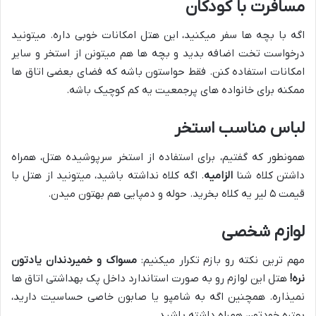
مسافرت با کودکان
اگه با بچه ها سفر میکنید، این هتل امکانات خوبی داره. میتونید
درخواست تخت اضافه بدید و بچه ها هم میتونن از استخر و سایر
امکانات استفاده کنن. فقط حواستون باشه که فضای بعضی اتاق ها
ممکنه برای خانواده های پرجمعیت یه کم کوچیک باشه.
لباس مناسب استخر
همونطور که گفتیم، برای استفاده از استخر سرپوشیده هتل، همراه
داشتن کلاه شنا
الزامیه
. اگه کلاه نداشته باشید، میتونید از هتل با
قیمت ۵ لیر یه کلاه بخرید. حوله و دمپایی هم بهتون میدن.
لوازم شخصی
مهم ترین نکته رو بازم تکرار میکنیم:
مسواک و خمیردندان یادتون
نره!
هتل این لوازم رو به صورت استاندارد داخل پک بهداشتی اتاق ها
نمیذاره. همچنین اگه به شامپو یا صابون خاصی حساسیت دارید،
بهتره خودتون همراه داشته باشید.