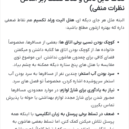
نظرات منفی)
البته مثل هر جای دیگه ای،
هتل الیت ورلد تکسیم
هم نقاط ضعفی
داره که بهتره ازشون مطلع باشید:
کوچک بودن نسبی برخی اتاق ها:
بعضی از مسافرها، مخصوصاً
خانواده ها، از کوچک بودن اتاق ها گلایه داشتن و میگفتن
فضای کافی برای چمدون هاشون نداشتن. این موضوع توی
مقایسه با هتل های پنج ستاره دیگه ممکنه به چشم بیاد.
سرد بودن آب استخر:
چندین نفر از مسافرها به سرد بودن آب
استخر سرپوشیده اشاره کردن، مخصوصاً تو فصل های سرد.
نیاز به یادآوری برای شارژ لوازم:
در موارد معدودی، مسافرها
مجبور شدن برای شارژ مجدد لوازم بهداشتی یا حوله با پذیرش
تماس بگیرن.
ضعف در تسلط برخی پرسنل به زبان انگلیسی:
با اینکه همه
پرسنل تلاش میکنن کمک کنن، اما تسلط بعضی هاشون به
زبان انگلیسی اونقدری نیست که ارتباط کاملاً راحت باشه.