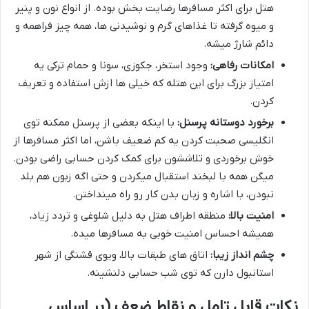
هتل برای اکثر مسافرها رضایت بخش بوده. از انواع نون و پنیر
و میوه گرفته تا غذاهای گرم و نوشیدنی ها، همه چیز فراهمه و
دائم شارژ میشه.
امکانات رفاهی:
وجود استخر، جکوزی، سونا و حمام ترکی یه
امتیاز بزرگ برای این هتله که خیلی ها ازش استفاده و تعریف
کردن.
برخورد دوستانه پرسنل:
با اینکه بعضی از پرسنل ممکنه توی
انگلیسی صحبت کردن یه کم ضعیف باشن، اما اکثر مسافرها از
خوش برخوردی و تلاششون برای کمک کردن حسابی راضی بودن.
میگن همه با لبخند استقبال میکردن و حتی اگه زبون هم بلد
نبودن، با اشاره و زبان بدن کار رو راه مینداختن.
امنیت بالا:
منطقه اطراف هتل به دلیل شلوغی و تردد زیاد،
همیشه احساس امنیت خوبی به مسافرها میده.
چشم انداز زیبا:
اتاق های طبقات بالا، ویوی قشنگی از شهر
استانبول دارن که توی شب حسابی دلنشینه.
نکات قابل تامل و نقاط ضعف (بر اساس