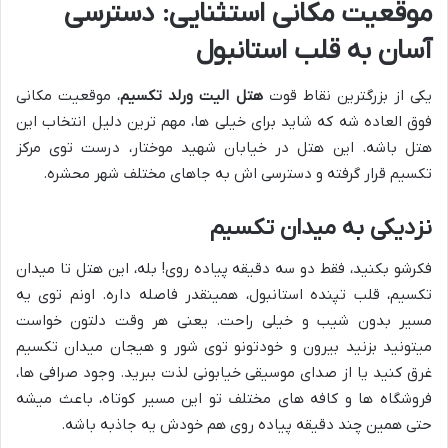
موقعیت مکانی استثنایی: دسترسی
آسان به قلب استانبول
یکی از بزرگترین نقاط قوت
هتل الیت ورلد تکسیم
، موقعیت مکانی
فوق العاده شه که شاید برای خیلی ها، مهم ترین دلیل انتخاب این
هتل باشه. این هتل در خیابان شهید موختار، درست توی مرکز
تکسیم قرار گرفته و دسترسی اش به جاهای مختلف شهر محشره.
نزدیکی به میدان تکسیم
فکرشو بکنید، فقط دو سه دقیقه پیاده روی! بله، این هتل تا میدان
تکسیم، قلب تپنده استانبول، همینقدر فاصله داره. اونم توی یه
مسیر بدون شیب و خیلی راحت. یعنی هر وقت دلتون خواست
میتونید بزنید بیرون و خودتونو توی شور و هیجان میدان تکسیم
غرق کنید یا از صدای موسیقی خیابونی لذت ببرید. وجود صرافی ها،
فروشگاه ها و کافه های مختلف تو این مسیر کوتاه، باعث میشه
حتی همین چند دقیقه پیاده روی هم خودش یه جاذبه باشه.