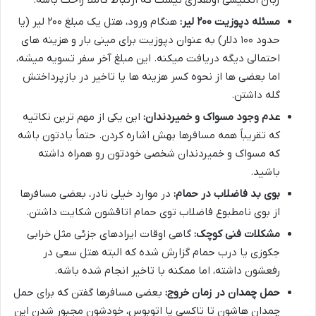
مسئله دپوزیت ۲۰۰ لیر:
هنگام ورود، هتل یک مبلغ ۲۰۰ لیر (یا
حدود ۱۰۰ دلار) به عنوان دپوزیت برای مینی بار و هزینه های
احتمالی دیگه دریافت میکنه. این مبلغ آخر سفر تسویه میشه،
اما بعضی ها از نحوه کسر هزینه ها یا تاخیر در بازپرداختش
گله داشتن.
عدم وجود مسواک و خمیردندان:
این یکی از مهم ترین نکاتیه
که تقریباً همه مسافرها بهش اشاره کردن. حتماً یادتون باشه
که مسواک و خمیردندان شخصی خودتون رو همراه داشته
باشید.
بوی بد فاضلاب در حمام:
در موارد خیلی نادر، بعضی مسافرها
از بوی نامطبوع فاضلاب توی حمام اتاقشون شکایت داشتن.
مشکلات فنی کوچک:
گاهی اوقات ایرادهای جزئی مثل خرابی
جکوزی یا درب حمام گزارش شده که البته هتل سعی در
رفعشون داشته، اما ممکنه با تاخیر انجام شده باشه.
حمل چمدان در زمان خروج:
بعضی مسافرها گفتن که برای حمل
چمدان هاشون تا تاکسی یا اتوبوس، خودشون مجبور شدن این