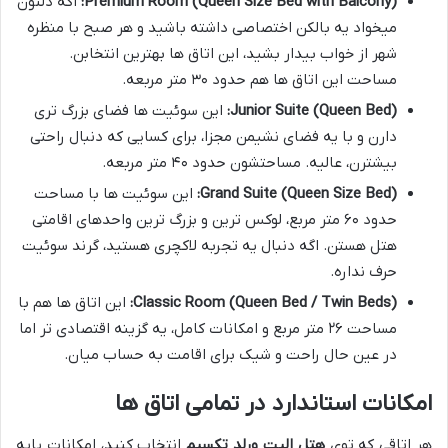
Premium Room (Queen Size Bed with Balcony):
اگه دلتون
میخواد یه بالکن اختصاصی داشته باشید و هر صبح با منظره
شهر از خواب بیدار بشید، این اتاق ها بهترین انتخابن.
مساحت این اتاق ها هم حدود ۳۰ متر مربعه.
Junior Suite (Queen Bed):
این سوئیت ها فضای بزرگ تری
دارن و با یه فضای نشیمن مجزا، برای کسایی که دنبال راحتی
بیشترن، عالیه. مساحتشون حدود ۴۰ متر مربعه.
Grand Suite (Queen Size Bed):
این سوئیت ها با مساحت
حدود ۶۰ متر مربع، لوکس ترین و بزرگ ترین واحدهای اقامتی
هتل هستن. اگه دنبال یه تجربه لاکچری هستید، گرند سوئیت
حرف نداره.
Classic Room (Queen Bed / Twin Beds):
این اتاق ها هم با
مساحت ۲۶ متر مربع و امکانات کامل، یه گزینه اقتصادی تر اما
در عین حال راحت و شیک برای اقامت به حساب میان.
امکانات استاندارد در تمامی اتاق ها
هر اتاقی که توی
هتل الیت ورلد تکسیم
انتخاب کنید، امکانات پایه