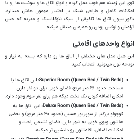
توی این زمینه هم خوب عمل کرده و انواع اتاق ها و سوئیت ها رو با
امکانات کامل و طراحی شیک در اختیار مهمون هاش میذاره.
دکوراسیون اتاق ها تلفیقی از سبک نئوکلاسیک و مدرنه که حس
آرامش و لوکس بودن رو همزمان منتقل میکنه.
انواع واحدهای اقامتی
این هتل مدل های مختلفی از اتاق ها رو داره که بسته به نیاز و
بودجه تون میتونید انتخاب کنید:
Superior Room (Queen Bed / Twin Beds):
این اتاق ها با
مساحت حدود ۲۶ متر مربع، فضای خوبی برای دو نفر دارن.
امکان اضافه کردن یک تخت دیگه هم برای نفر سوم وجود داره.
Deluxe Room (Queen Bed / Twin Beds):
این اتاق ها یه
کوچولو بزرگتر از سوپریور هستن (حدود ۳۰ متر مربع) و بعضی
هاشون ویوی خوبی به شهر دارن. فضای نشیمن راحت و
امکانات اضافی، اقامتتون رو دلنشین تر میکنه.