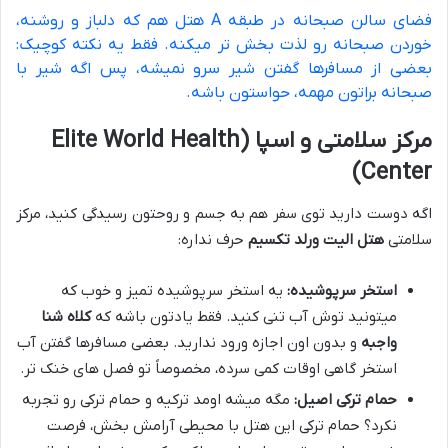
فضای سالن صبحانه در طبقه A هتل هم که دلباز و روشنه،
خوردن صبحانه رو لذت بخش تر میکنه. فقط یه نکته کوچیک:
بعضی از مسافرها گفتن شیر سرو نمیشه، پس اگه شیر با
صبحانه براتون مهمه، حواستون باشه.
مرکز سلامتی و اسپا (Elite World Health
Center)
اگه دوست دارید توی سفر هم به جسم و روحتون رسیدگی کنید، مرکز
سلامتی
هتل الیت ورلد تکسیم
حرف نداره:
استخر سرپوشیده:
یه استخر سرپوشیده تمیز و خوب که
میتونید توش آب تنی کنید. فقط یادتون باشه که
کلاه شنا
واجبه
و بدون اون اجازه ورود ندارید. بعضی مسافرها گفتن آب
استخر گاهی اوقات کمی سرده، مخصوصاً تو فصل های خنک تر.
حمام ترکی اصیل:
مگه میشه اومد ترکیه و حمام ترکی رو تجربه
نکرد؟ حمام ترکی این هتل با محیطی آرامش بخش، فرصت