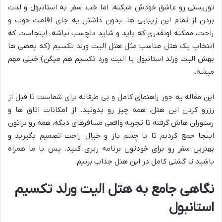
توریستی رو عاشق خودش میکنه. اما خب، سفر به استانبول و لذت
بردن از تمام این زیبایی ها، بدون داشتن یه جای اقامت خوب و
راحت، ممکنه اونقدری که باید و شاید دلچسب نباشه. اینجاست که
انتخاب یک هتل مناسب مثل هتل الیت ورلد تکسیم (که بعضی ها
بهش الیت ورلد استانبول یا الیت ورد تکسیم هم میگن) خیلی مهم
میشه.
این مقاله یه جور راهنمای کامل و بی طرفانه برای شماست تا قبل از
رزرو کردن این هتل، همه چیز رو بدونید. از امکانات اتاق ها و
رستوران هاش گرفته تا تجربه واقعی مسافرهای دیگه، همه رو براتون
اینجا جمع کردیم تا با چشم باز و خیال راحت تصمیم بگیرید و
بهترین سفر رو برای خودتون برنامه ریزی کنید. پس با ما همراه
باشید تا گشتی کامل در این هتل جذاب بزنیم.
نگاهی جامع به هتل الیت ورلد تکسیم
استانبول