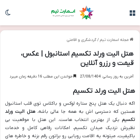
منو
تغی
مجله اسمارت تیم
/
گردشگری و اقامتی
هتل الیت ورلد تکسیم استانبول | عکس،
قیمت و رزرو آنلاین
آخرین به روز رسانی: 27/08/1404
خواندن این مطلب 16 دقیقه زمان میبرد
هتل الیت ورلد تکسیم
اگه دنبال یک هتل پنج ستاره لوکس و باکلاس توی قلب استانبول
هستین که دسترسی اش به همه جا عالی باشه،
هتل الیت ورلد
تکسیم
یکی از بهترین انتخاب هاست. این هتل با موقعیت بی
نظیرش نزدیک میدان تکسیم، امکانات رفاهی کامل و خدمات
باکیفیت، میتونه یه اقامت رویایی رو براتون رقم بزنه و خاطره های