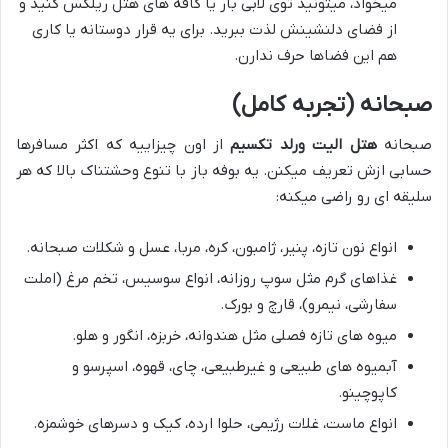
میخواد، میتونید توی لابی بار یا کافه های هتل ریلکس کنید و
از فضای دلنشینش لذت ببرید. برای یه قرار دوستانه یا کاری
هم این فضاها حرف ندارن.
صبحانه (تجربه کامل)
صبحانه
هتل الیت ورلد تکسیم
از اون چیزاییه که اکثر مسافرها
حسابی ازش تعریف میکنن. یه بوفه باز با تنوع وحشتناک بالا که هر
سلیقه ای رو راضی میکنه:
انواع نون تازه، پنیر، ژامبون، کره، مربا، عسل و شکلات صبحانه.
غذاهای گرم مثل سوپ روزانه، انواع سوسیس، تخم مرغ (املت
سفارشی، نیمرو)، قارچ و بورک.
میوه های تازه فصلی مثل هندوانه، خربزه، انگور و هلو.
آبمیوه های طبیعی و غیرطبیعی، چای، قهوه، اسپرسو و
کاپوچینو.
انواع ماست، غلات رژیمی، حلوا ارده، کیک و دسرهای خوشمزه.