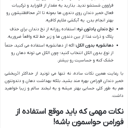
فراوون شستشو ندید. بذارید یه مقدار از فلوراید و ترکیبات
فعال خمیر دندان روی دندون ها بمونه تا اثر محافظتیشون رو
بهتر انجام بدن. یه آبکشی ملایم کافیه.
نخ دندان یادتون نره:
استفاده روزانه از نخ دندان برای حذف
پلاک و ذرات غذا از بین دندون ها و زیر خط لثه واقعاً ضروریه.
دهانشویه بدون الکل:
اگه از دهانشویه استفاده می کنید، حتماً
از نوع بدون الکل انتخاب کنید؛ چون الکل می تونه دهان رو
خشک کنه و حساسیت رو بیشتر.
با رعایت همین نکات ساده، نه تنها می تونید از حداکثر اثربخشی
خمیر دندان فورامن بهره مند بشید، بلکه بهداشت دهان و دندونتون
هم به طور کلی حسابی بهتر میشه و یه لبخند سالم و زیبا خواهید
داشت.
نکات مهمی که باید موقع استفاده از
فورامن حواسمون باشه!