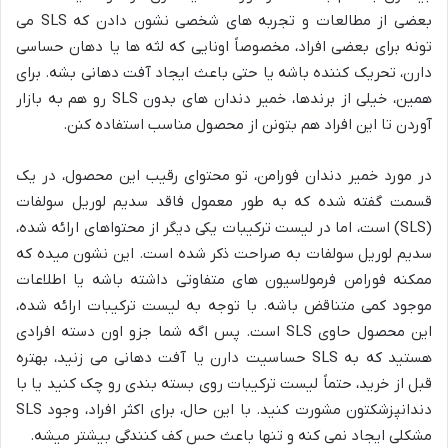
بعضی از مطالعات و تجربه های شخصی نشون دادن که SLS می
تونه برای بعضی افراد، مخصوصاً اونایی که لثه ها یا دهان حساسی
دارن، تحریک کننده باشه یا حتی باعث ایجاد آفت دهانی بشه. برای
همین، خیلی از برندها، خمیر دندان های بدون SLS رو هم به بازار
آوردن تا این افراد هم بتونن از محصول مناسب استفاده کنن.
در مورد خمیر دندان فورامن، تو محتوای رقیب این محصول، در یک
قسمت گفته شده که به طور معمول فاقد سدیم لوریل سولفات
(SLS) است، اما در لیست ترکیبات یکی دیگر از محتواهای ارائه شده،
سدیم لوریل سولفات به صراحت ذکر شده است. این نشون میده که
ممکنه فورامن فرمولاسیون های متفاوتی داشته باشه یا اطلاعات
موجود کمی متناقض باشه. با توجه به لیست ترکیبات ارائه شده،
این محصول حاوی SLS است. پس اگه شما جزو اون دسته افرادی
هستید که به SLS حساسیت دارن یا آفت دهانی می زنید، بهتره
قبل از خرید، حتماً لیست ترکیبات روی بسته بندی رو چک کنید یا با
دندانپزشکتون مشورت کنید. با این حال، برای اکثر افراد، وجود SLS
مشکلی ایجاد نمی کنه و تنها باعث حس کف کنندگی بیشتر میشه.