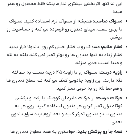
این نه تنها اثربخشی بیشتری نداره، بلکه فقط محصول رو هدر
میده.
مسواک مناسب:
همیشه از مسواک نرم استفاده کنید. مسواک
با برس سفت، مینای دندون رو فرسوده می کنه و حساسیت رو
بیشتر.
فشار ملایم:
مسواک رو با فشار خیلی کم روی دندونا قرار بدید.
فشار زیاد نه تنها دندون ها رو بهتر تمیز نمی کنه، بلکه به لثه
و مینا آسیب جدی میزنه.
زاویه درست:
مسواک رو با زاویه ۴۵ درجه نسبت به خط لثه
نگه دارید. این زاویه جادویی کمک می کنه هم سطح دندون ها
و هم خط لثه رو به خوبی تمیز کنید.
حرکات درست:
از حرکات دایره ای کوچیک یا رفت و برگشتی
کوتاه برای تمیز کردن هر دندون استفاده کنید. روی هر یه
دندون یا دو دندون تمرکز کنید و بعد آروم برید سراغ دندون
بعدی.
همه جا رو پوشش بدید:
حواستون به همه سطوح دندون ها