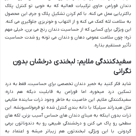
دندان فورامن حاوی ترکیبات فعالیه که به خوبی تو کنترل پلاک
باکتریایی عمل می کنه. با کم کردن تشکیل پلاک و جرم، این محصول
به سلامت لثه کمک می کنه و از التهاب و خونریزی جلوگیری می کنه.
این ویژگی برای کسایی که از حساسیت دندان رنج می برن، خیلی مهم
تره؛ چون سلامت عمومی دهان و دندان می تونه رو شدت حساسیت
تأثیر مستقیم بذاره.
سفیدکنندگی ملایم: لبخندی درخشان بدون
نگرانی
شاید فکر کنید یه خمیر دندان تخصصی برای حساسیت، فقط به درد
تسکین درد میخوره، اما فورامن یه قابلیت دیگه هم داره:
سفیدکنندگی ملایم. این خاصیت به خاطر وجود ذرات ساینده ملایمی
مثل هیدراتد سیلیکا با دانه بندی کنترل شده تو فرمولاسیونشه. این
ذرات بدون اینکه به مینای دندان های حساس آسیب بزنن، لکه های
سطحی رو پاک می کنن و درخشندگی طبیعی رو به دندوناتون برمی
گردونن. با این ویژگی، لبخندتون هم زیباتر میشه و اعتماد به