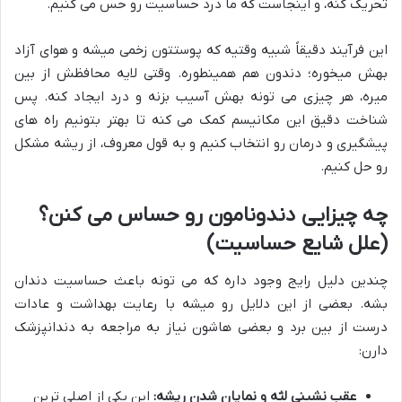
تحریک کنه، و اینجاست که ما درد حساسیت رو حس می کنیم.
این فرآیند دقیقاً شبیه وقتیه که پوستتون زخمی میشه و هوای آزاد
بهش میخوره؛ دندون هم همینطوره. وقتی لایه محافظش از بین
میره، هر چیزی می تونه بهش آسیب بزنه و درد ایجاد کنه. پس
شناخت دقیق این مکانیسم کمک می کنه تا بهتر بتونیم راه های
پیشگیری و درمان رو انتخاب کنیم و به قول معروف، از ریشه مشکل
رو حل کنیم.
چه چیزایی دندونامون رو حساس می کنن؟
(علل شایع حساسیت)
چندین دلیل رایج وجود داره که می تونه باعث حساسیت دندان
بشه. بعضی از این دلایل رو میشه با رعایت بهداشت و عادات
درست از بین برد و بعضی هاشون نیاز به مراجعه به دندانپزشک
دارن:
عقب نشینی لثه و نمایان شدن ریشه:
این یکی از اصلی ترین