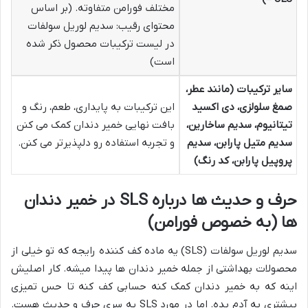
مختلف فورامن متفاوته. (بر اساس
محتوای رقیب: سدیم لوریل سولفات
در لیست ترکیبات محصول ذکر شده
است)
سایر ترکیبات (مانند عطر،
صمغ سلولزی، دی اکسید
این ترکیبات به پایداری، طعم، رنگ و
تیتانیوم، سدیم ساخارین،
بافت نهایی خمیر دندان کمک می کنن
سدیم متیل پارابن، سدیم
و تجربه استفاده رو دلپذیرتر می کنن.
پروپیل پارابن، کد رنگ)
حرف و حدیث ها درباره SLS در خمیر دندان
ها (به خصوص فورامن)
سدیم لوریل سولفات (SLS) یه ماده کف کننده رایجه که تو خیلی از
محصولات بهداشتی از جمله خمیر دندان ها پیدا میشه. کار اصلیش
اینه که به خمیر دندان کمک کنه حسابی کف کنه تا حس تمیزی
بیشتری به آدم بده. اما در مورد SLS یه سری حرف و حدیث هست.