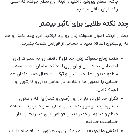
باشه؛ سطح بیرونی، داخلی و البته اون سطح جونده که خیلی
وقتا ازش غافل میشیم.
چند نکته طلایی برای تاثیر بیشتر
بعد از اینکه اصول مسواک زدن رو یاد گرفتید، این چند نکته رو هم
به روتینتون اضافه کنید تا حسابی از فورامن نتیجه بگیرید:
مدت زمان مسواک زدن:
حداقل ۲ دقیقه رو به مسواک زدن
اختصاص بدید. این زمان برای اینه که مطمئن بشید همه
سطوح دندون ها تمیز شدن و ترکیبات فعال خمیر دندان هم
حسابی با دندون ها و لثه ها در تماس بودن و کارشون رو
انجام دادن.
تکرار:
حداقل دو بار در روز (صبح و شب) یا اگه واستون
مقدوره، بعد از هر وعده غذایی اصلی مسواک بزنید. استفاده
منظم و مداوم از خمیر دندان فورامن برای مدیریت پایدار
حساسیت حیاتیه.
آبکشی ملایم:
بعد از مسواک زدن، دهنتون رو بلافاصله با آب