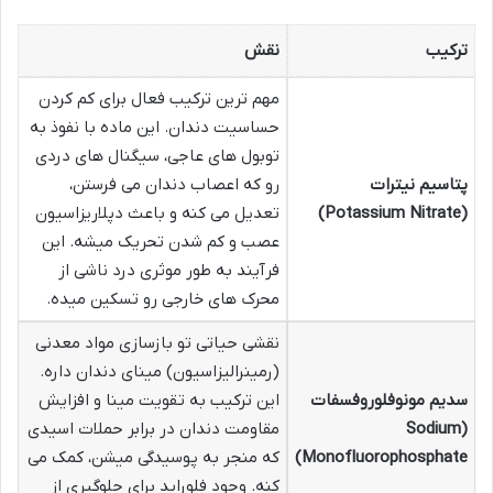
ترکیب
نقش
مهم ترین ترکیب فعال برای کم کردن
حساسیت دندان. این ماده با نفوذ به
توبول های عاجی، سیگنال های دردی
پتاسیم نیترات
رو که اعصاب دندان می فرستن،
(Potassium Nitrate)
تعدیل می کنه و باعث دپلاریزاسیون
عصب و کم شدن تحریک میشه. این
فرآیند به طور موثری درد ناشی از
محرک های خارجی رو تسکین میده.
نقشی حیاتی تو بازسازی مواد معدنی
(رمينراليزاسيون) مینای دندان داره.
سدیم مونوفلوروفسفات
این ترکیب به تقویت مینا و افزایش
(Sodium
مقاومت دندان در برابر حملات اسیدی
Monofluorophosphate)
که منجر به پوسیدگی میشن، کمک می
کنه. وجود فلوراید برای جلوگیری از