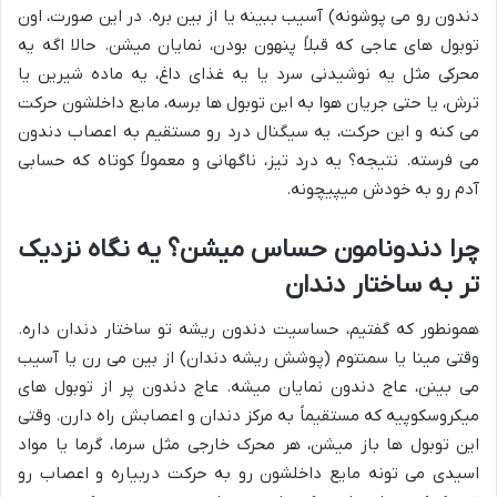
دندون رو می پوشونه) آسیب ببینه یا از بین بره. در این صورت، اون
توبول های عاجی که قبلاً پنهون بودن، نمایان میشن. حالا اگه یه
محرکی مثل یه نوشیدنی سرد یا یه غذای داغ، یه ماده شیرین یا
ترش، یا حتی جریان هوا به این توبول ها برسه، مایع داخلشون حرکت
می کنه و این حرکت، یه سیگنال درد رو مستقیم به اعصاب دندون
می فرسته. نتیجه؟ یه درد تیز، ناگهانی و معمولاً کوتاه که حسابی
آدم رو به خودش میپیچونه.
چرا دندونامون حساس میشن؟ یه نگاه نزدیک
تر به ساختار دندان
همونطور که گفتیم، حساسیت دندون ریشه تو ساختار دندان داره.
وقتی مینا یا سمنتوم (پوشش ریشه دندان) از بین می رن یا آسیب
می بینن، عاج دندون نمایان میشه. عاج دندون پر از توبول های
میکروسکوپیه که مستقیماً به مرکز دندان و اعصابش راه دارن. وقتی
این توبول ها باز میشن، هر محرک خارجی مثل سرما، گرما یا مواد
اسیدی می تونه مایع داخلشون رو به حرکت دربیاره و اعصاب رو