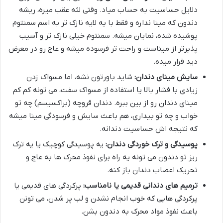
دلایل حساسیت به حساب میاد. وقتی لثه عقب میره، ریشه
دندون که مینا نداره و فقط با یه لایه نازک تر به اسم سمنتوم
پوشیده شده، نمایان میشه. سمنتوم خیلی نازک تر و آسیب
پذیرتر از میناست و راحت تر فرسوده میشه و عاج رو در معرض
دید قرار میده.
سایش مینای دندان:
شاید باورتون نشه، اما مسواک زدن
زیادی با فشار بالا یا استفاده از مسواک سفت، می تونه کم کم
مینای دندان رو از بین ببره. دندان قروچه (براکسیسم) چه تو
خواب و چه تو بیداری، هم باعث سایش و فرسودگی مینا میشه
که نتیجه اش حساسیت دندانه.
پوسیدگی و ترک خوردگی دندان:
یه پوسیدگی کوچیک یا یه ترک
ریز تو دندون می تونه یه راه برای نفوذ محرک ها به عاج و
تحریک اعصاب دندان باز کنه.
ترمیم های دندانی قدیمی یا نامناسب:
پرکردگی های قدیمی یا
پرکردگی هایی که خوب انجام نشدن و لب پر شدن، می تونن
باعث نفوذ مواد محرک به دندون بشن.