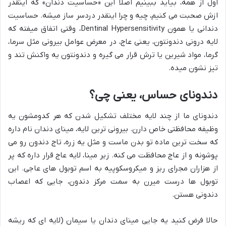
اول از همه، بیاید ببینیم اصلاً این «حساسیت دندان» که اینقدر
ازش صحبت می کنیم، چیه و چرا اینقدر دردسر ساز میشه. حساسیت
دندانی یا همون Dentinal Hypersensitivity، وقتی اتفاق میفته که
لایه درونی دندونتون، یعنی عاج، در معرض عوامل بیرونی مثل سرما،
گرما، مواد شیرین یا ترش قرار می گیره و دندونتون یه واکنش تند و
تیز نشون میده.
دندونای حساس، یعنی چی؟
دندونای ما از چند لایه مختلف تشکیل شدن که هر کدومشون یه
وظیفه محافظتی خاص دارن. بیرونی ترین لایه، مینای دندان نام داره
که سخت ترین ماده تو بدن ماست و مثل یه زره، تاج دندون رو می
پوشونه و از عاج محافظت می کنه. زیر مینا، لایه عاج قرار داره که پر
از هزاران مجرای ریز و میکروسکوپیه به اسم توبول های عاجی. این
توبول ها درست میرن به سمت مرکز دندون، جایی که اعصاب
دندونی هستن.
حالا فرض کنید یه جایی مینای دندان یا سیمان (لایه ای که ریشه