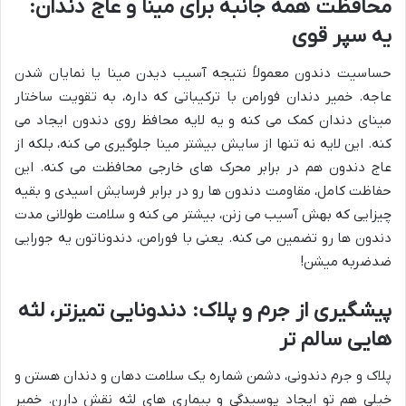
محافظت همه جانبه برای مینا و عاج دندان:
یه سپر قوی
حساسیت دندون معمولاً نتیجه آسیب دیدن مینا یا نمایان شدن
عاجه. خمیر دندان فورامن با ترکیباتی که داره، به تقویت ساختار
مینای دندان کمک می کنه و یه لایه محافظ روی دندون ایجاد می
کنه. این لایه نه تنها از سایش بیشتر مینا جلوگیری می کنه، بلکه از
عاج دندون هم در برابر محرک های خارجی محافظت می کنه. این
حفاظت کامل، مقاومت دندون ها رو در برابر فرسایش اسیدی و بقیه
چیزایی که بهش آسیب می زنن، بیشتر می کنه و سلامت طولانی مدت
دندون ها رو تضمین می کنه. یعنی با فورامن، دندوناتون یه جورایی
ضدضربه میشن!
پیشگیری از جرم و پلاک: دندونایی تمیزتر، لثه
هایی سالم تر
پلاک و جرم دندونی، دشمن شماره یک سلامت دهان و دندان هستن و
خیلی هم تو ایجاد پوسیدگی و بیماری های لثه نقش دارن. خمیر