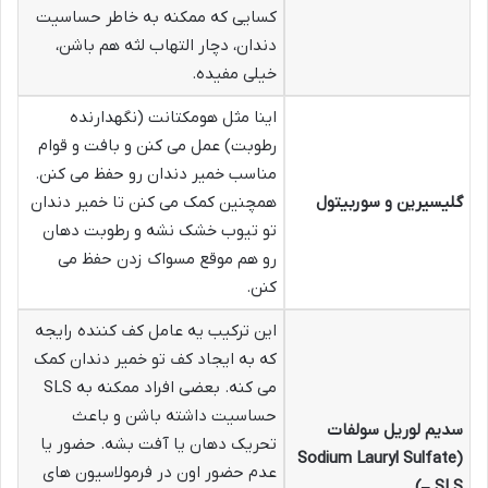
کسایی که ممکنه به خاطر حساسیت
دندان، دچار التهاب لثه هم باشن،
خیلی مفیده.
اینا مثل هومکتانت (نگهدارنده
رطوبت) عمل می کنن و بافت و قوام
مناسب خمیر دندان رو حفظ می کنن.
گلیسیرین و سوربیتول
همچنین کمک می کنن تا خمیر دندان
تو تیوب خشک نشه و رطوبت دهان
رو هم موقع مسواک زدن حفظ می
کنن.
این ترکیب یه عامل کف کننده رایجه
که به ایجاد کف تو خمیر دندان کمک
می کنه. بعضی افراد ممکنه به SLS
حساسیت داشته باشن و باعث
سدیم لوریل سولفات
تحریک دهان یا آفت بشه. حضور یا
(Sodium Lauryl Sulfate
عدم حضور اون در فرمولاسیون های
– SLS)