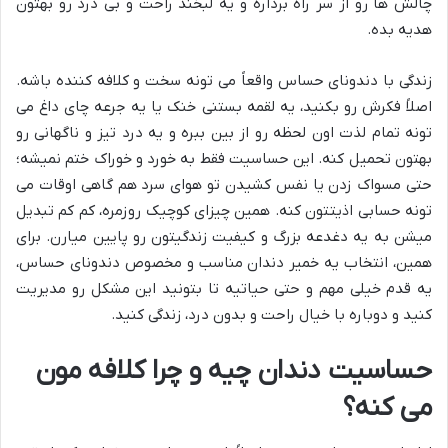
چالش ها رو از سر راه برداره و یه لبخند راحت و بی درد رو بهتون
هدیه بده.
زندگی با دندونای حساس واقعاً می تونه سخت و کلافه کننده باشه.
اصلاً فکرش رو بکنید، یه لقمه بستنی خنک یا یه جرعه چای داغ می
تونه تمام لذت اون لحظه رو از بین ببره و یه درد تیز و ناگهانی رو
بهتون تحمیل کنه. این حساسیت فقط به خورد و خوراک ختم نمیشه؛
حتی مسواک زدن یا نفس کشیدن تو هوای سرد هم گاهی اوقات می
تونه حسابی اذیتتون کنه. همین چیزای کوچیک روزمره، کم کم تبدیل
میشن به یه دغدعه بزرگ و کیفیت زندگیتون رو پایین میارن. برای
همین، انتخاب یه خمیر دندان مناسب و مخصوص دندونای حساس،
یه قدم خیلی مهم و حتی حیاتیه تا بتونید این مشکل رو مدیریت
کنید و دوباره با خیال راحت و بدون درد، زندگی کنید.
حساسیت دندان چیه و چرا کلافه مون
می کنه؟