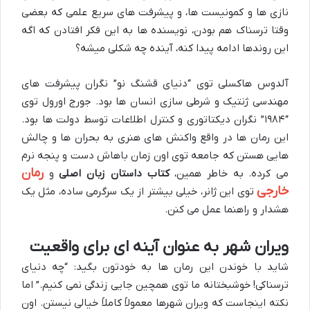
نازی ها و کمونیست ها، و پیشرفت های سریع علمی که بعضی
وقتا ترسناک هم بودن، نویسنده ها به این فکر افتادن که اگه
این روندها ادامه پیدا کنه، آینده چه شکلی میشه؟
آلدوس هاکسلی توی “دنیای قشنگ نو” نگران پیشرفت های
مهندسی ژنتیک و شرطی سازی انسان ها بود. جورج اورول توی
“۱۹۸۴” نگران دیکتاتوری و کنترل اطلاعات توسط دولت ها بود.
این رمان ها در واقع واکنش های هنری به بحران ها و چالش
هایی هستن که جامعه توی اون زمان باهاش دست و پنجه نرم
رمان
می کرده. به خاطر همین،
کتاب داستان زبان اصلی
و
خارجی
توی این ژانر، خیلی بیشتر از یک سرگرمی ساده، مثل یک
هشدار و راهنما عمل می کنن.
ویران شهر به عنوان آینه ای برای واقعیت
شاید با خوندن این رمان ها به خودتون بگید: “چه دنیای
ترسناکی! خوشبختانه ما توی همچین جایی زندگی نمی کنیم.” اما
نکته اینجاست که ویران شهرها معمولاً کاملاً خیالی نیستن. اون