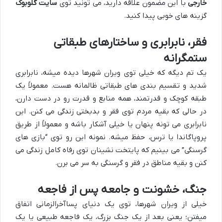
خارجی
با این مضمون علاقه دارید، می تونید توی
سایت گلوبوک
گزینه های خوبی پیدا کنید.
فقر، نابرابری و ساختارهای طبقاتی
ستمگرانه
یک تم دیگه که خیلی توی ویران شهرها دیده میشه، نابرابری
شدید و تقسیم بندی های طبقاتی ظالمانه هست. معمولاً یک
طبقه کوچک و قدرتمند، همه منابع و قدرت رو در دست دارن،
در حالی که بقیه مردم توی فقر و بدبختی زندگی می کنن. این
نابرابری می تونه پنهان یا خیلی آشکار باشه و معمولاً از طریق
پروپاگاندا یا ترس، حفظ میشه. نمونه این رو توی “بازی های
گرسنگی” می بینیم که پایتخت نشینان توی رفاه کامل زندگی می
کنن و بقیه مناطق در فقر و گرسنگی به سر می برن.
جنگ، خشونت و جامعه پس از فاجعه
خیلی از ویران شهرها، توی یک دنیای پساآخرالزمانی اتفاق
میفتن؛ یعنی بعد از یک جنگ بزرگ، یک فاجعه طبیعی یا یک