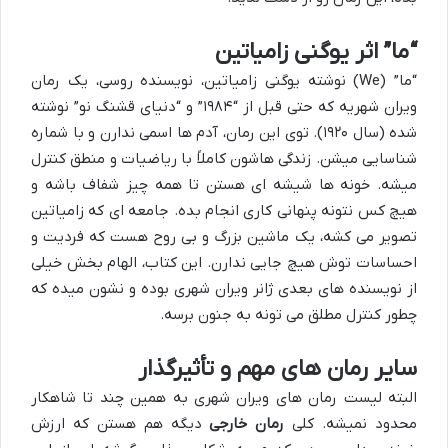
“ما” اثر یوگنی زامیاتین
“ما” (We) نوشته یوگنی زامیاتین، نویسنده روسی، یک رمان
ویران شهریه که حتی قبل از “۱۹۸۴” و “دنیای قشنگ نو” نوشته
شده (سال ۱۹۲۰). توی این رمان، آدم ها اسمی ندارن و با شماره
شناسایی میشن. زندگی هاشون کاملاً با ریاضیات و منطق کنترل
میشه. خونه ها شیشه ای هستن تا همه چیز شفاف باشه و
هیچ کس نتونه پنهانی کاری انجام بده. جامعه ای که زامیاتین
تصویر می کشه، یک ماشین بزرگ و بی روح هست که فردیت و
احساسات توش هیچ جایی ندارن. این کتاب، الهام بخش خیلی
از نویسنده های بعدی ژانر ویران شهری بوده و نشون میده که
چطور کنترل مطلق می تونه به جنون برسه.
سایر رمان های مهم و تأثیرگذار
البته لیست رمان های ویران شهری به همین چند تا شاهکار
محدود نمیشه. کلی
رمان خارجی
دیگه هم هستن که ارزش