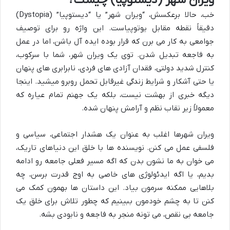
ویران شهر (دیستوپیا) چیست؟
خب، حالا برعکسش، “ویران شهر” یا “دیستوپیا” (Dystopia)
دقیقاً نقطه مقابل یوتوپیاست. این واژه رو برای توصیف
جوامعی به کار می برن که قرار بوده ایده آل باشن، اما در عمل
به فاجعه تبدیل شدن. توی یک ویران شهر، شما با سرکوب،
کنترل شدید دولتی، فقدان آزادی های فردی، نابرابری های پنهان
یا حتی آشکار و شرایط زندگی غیرقابل تحمل روبرو میشید. اینجا
دیگه خبری از بهشت نیست، بلکه یک جهنم تمام عیاره که
معمولاً زیر نقاب نظم و آرامش پنهان شده.
ویران شهرها اغلب به عنوان یک هشدار اجتماعی، سیاسی و
فلسفی عمل می کنن. نویسنده ها با خلق این دنیاهای تاریک،
می خوان به ما نشون بدن که اگه مسیر فعلی جامعه رو ادامه
بدیم، یا اگه ایدئولوژی های خاصی به اوج قدرت برسن، چه
بلاهایی ممکنه سرمون بیاد. این داستان ها بهمون کمک می
کنن تا به چشم خودمون ببینیم که چطور تلاش برای خلق یک
جامعه بی نقص، می تونه منجر به فاجعه و نابودی بشه.