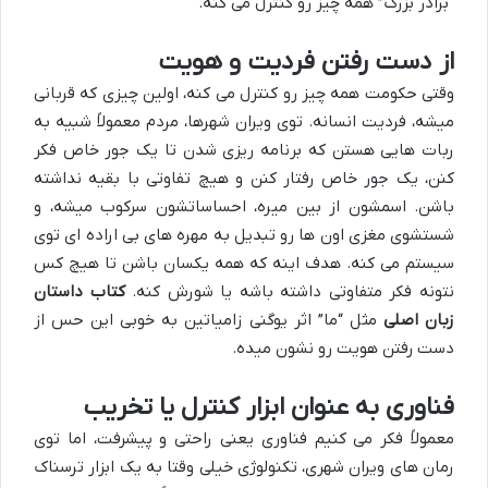
“برادر بزرگ” همه چیز رو کنترل می کنه.
از دست رفتن فردیت و هویت
وقتی حکومت همه چیز رو کنترل می کنه، اولین چیزی که قربانی
میشه، فردیت انسانه. توی ویران شهرها، مردم معمولاً شبیه به
ربات هایی هستن که برنامه ریزی شدن تا یک جور خاص فکر
کنن، یک جور خاص رفتار کنن و هیچ تفاوتی با بقیه نداشته
باشن. اسمشون از بین میره، احساساتشون سرکوب میشه، و
شستشوی مغزی اون ها رو تبدیل به مهره های بی اراده ای توی
سیستم می کنه. هدف اینه که همه یکسان باشن تا هیچ کس
نتونه فکر متفاوتی داشته باشه یا شورش کنه.
کتاب داستان
زبان اصلی
مثل “ما” اثر یوگنی زامیاتین به خوبی این حس از
دست رفتن هویت رو نشون میده.
فناوری به عنوان ابزار کنترل یا تخریب
معمولاً فکر می کنیم فناوری یعنی راحتی و پیشرفت، اما توی
رمان های ویران شهری، تکنولوژی خیلی وقتا به یک ابزار ترسناک