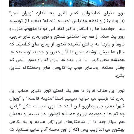
توی دنیای کتابخوانی، کمتر ژانری به اندازه “ویران شهر”
(Dystopia) و نقطه مقابلش “مدینه فاضله” (Utopia) تونسته
ذهن خواننده ها رو اینقدر درگیر کنه. این دو تا مفهوم، مثل دو
روی یک سکه، از هم جدا نشدنی هستن و توی رمان های خارجی،
بارها و بارها به چالش کشیده شدن. از رمان های کلاسیک که
سال ها پیش نوشته شدن تا آثار مدرن و جدید، نویسنده ها
همیشه سعی کردن با این ایده ها بازی کنن و نشون بدن که
چقدر ممکنه رویاهای خوب به کابوس های وحشتناک تبدیل
بشن.
توی این مقاله قراره با هم یک گشتی توی دنیای جذاب این
رمان ها بزنیم. می خوایم ببینیم اصلاً “مدینه فاضله” و “ویران
شهر” یعنی چی، چطوری این ایده ها توی ادبیات شکل گرفتن،
چه تم ها و موضوعاتی رو همیشه توشون می بینیم، و بعدش
هم سراغ چند تا از شاهکارهای این ژانر میریم و یه نگاهی
بهشون می اندازیم. پس اگه از اون دسته آدم هایی هستید که