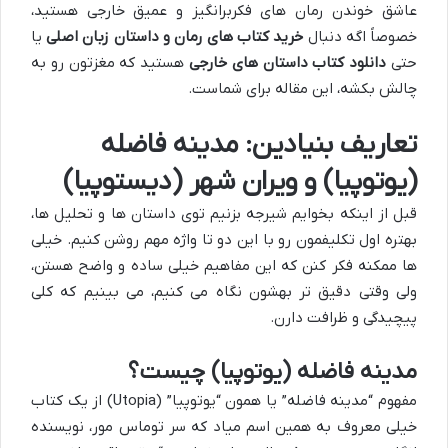
عاشق خوندن رمان های فکربرانگیز و عمیق خارجی هستید،
خصوصاً اگه دنبال
خرید کتاب های رمان و داستان زبان اصلی
یا
حتی
دانلود کتاب داستان های خارجی
هستید که مغزتون رو به
چالش بکشه، این مقاله برای شماست.
تعاریف بنیادین: مدینه فاضله
(یوتوپیا) و ویران شهر (دیستوپیا)
قبل از اینکه بخوایم شیرجه بزنیم توی داستان ها و تحلیل ها،
بهتره اول تکلیفمون رو با این دو تا واژه مهم روشن کنیم. خیلی
ها ممکنه فکر کنن که این مفاهیم خیلی ساده و واضح هستن،
ولی وقتی دقیق تر بهشون نگاه می کنیم، می بینیم که کلی
پیچیدگی و ظرافت دارن.
مدینه فاضله (یوتوپیا) چیست؟
مفهوم “مدینه فاضله” یا همون “یوتوپیا” (Utopia) از یک کتاب
خیلی معروف به همین اسم میاد که سر توماس مور، نویسنده