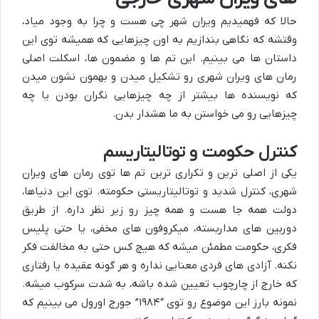
حالا که فهمیدیم ویران شهر چی هست و چرا به وجود میاد،
وقتشه که نگاهی بندازیم به اون چیزهایی که همیشه توی این
داستان ها می بینیم. این تم ها و مضمون ها، اسکلت اصلی
رمان های ویران شهری رو تشکیل میدن و بهمون نشون میدن
که نویسنده ها بیشتر از چه چیزهایی نگران بودن یا چه
چیزهایی رو می خواستن به ما هشدار بدن.
کنترل حکومت و توتالیتاریسم
یکی از اصلی ترین و تکراری ترین تم ها توی رمان های ویران
شهری، کنترل شدید و توتالیتاریستی حکومته. توی این دنیاها،
دولت همه جا هست و همه چیز رو زیر نظر داره. از طریق
دوربین های مداربسته، میکروفون های مخفی، یا حتی پلیس
فکری، حکومت مطمئن میشه که هیچ کس حتی به مخالفت فکر
نکنه. آزادی های فردی معنایی نداره و هر گونه عقیده یا رفتاری
که خارج از چارچوب تعیین شده باشه، به شدت سرکوب میشه.
نمونه بارز این موضوع رو توی “۱۹۸۴” جورج اورول می بینیم که