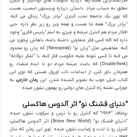
قدرتمندترین هشدارها درباره حکومت های توتالیتر و کنترل
مطلق به حساب میاد. داستان درباره وینستون اسمیت هست
که توی یک جامعه تحت کنترل “برادر بزرگ” زندگی می کنه.
“برادر بزرگ” همه جا هست و همه چیز رو زیر نظر داره. حتی
افکار مردم هم کنترل میشه و چیزی به اسم “پلیس فکری” وجود
داره که اگه کسی فکر متفاوتی داشته باشه، باهاش برخورد می
کنه. مفاهیمی مثل “زبان نو” (Newspeak) که زبان رو محدود
می کنه تا کسی نتونه علیه حکومت فکر کنه، یا “تفکر دوگانه”
(Doublethink) که باعث میشه مردم دو تا ایده متضاد رو
همزمان باور کنن، از ابداعات ناب اورول هستن که توی این
کتاب خیلی خوب به تصویر کشیده شدن. این
رمان خارجی
یه
جورایی نقشه راه کنترل های دولتی رو بهمون نشون میده.
“دنیای قشنگ نو” اثر آلدوس هاکسلی
برخلاف “۱۹۸۴” که کنترل رو با ترس و سرکوب نشون میده،
“دنیای قشنگ نو” (Brave New World) اثر آلدوس هاکسلی،
کنترل رو با لذت و رضایت نشون میده. توی این رمان که سال