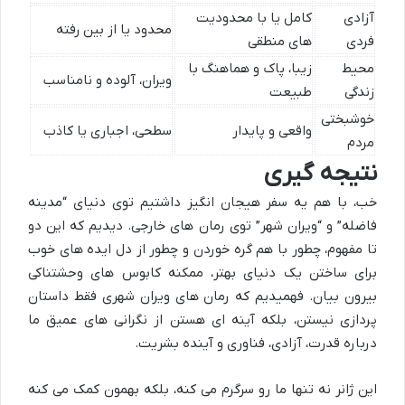
آزادی
کامل یا با محدودیت
محدود یا از بین رفته
فردی
های منطقی
محیط
زیبا، پاک و هماهنگ با
ویران، آلوده و نامناسب
زندگی
طبیعت
خوشبختی
واقعی و پایدار
سطحی، اجباری یا کاذب
مردم
نتیجه گیری
خب، با هم یه سفر هیجان انگیز داشتیم توی دنیای “مدینه
فاضله” و “ویران شهر” توی رمان های خارجی. دیدیم که این دو
تا مفهوم، چطور با هم گره خوردن و چطور از دل ایده های خوب
برای ساختن یک دنیای بهتر، ممکنه کابوس های وحشتناکی
بیرون بیان. فهمیدیم که رمان های ویران شهری فقط داستان
پردازی نیستن، بلکه آینه ای هستن از نگرانی های عمیق ما
درباره قدرت، آزادی، فناوری و آینده بشریت.
این ژانر نه تنها ما رو سرگرم می کنه، بلکه بهمون کمک می کنه