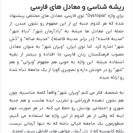
ریشه شناسی و معادل های فارسی
برای واژه “Dystopia” توی فارسی، معادل های مختلفی پیشنهاد
شده که هر کدوم جنبه ای از این مفهوم رو نشون میدن. از
جمله این معادل ها میشه به “پادآرمان شهر”، “تباه شهر”،
“مدینه فاسده” (در برابر مدینه فاضله)، “مدینه ضاله” و “دُش
شهر” اشاره کرد. اما توی ایران، “ویران شهر” به عنوان معادل
مصوب فرهنگستان زبان فارسی جا افتاده و بیشتر از بقیه
استفاده میشه. این واژه به خوبی هم مفهوم “ویرانی” و هم
“شهر” رو در خودش داره و تصویری گویا از یک جامعه تباه شده
رو ارائه میده.
به شخصه، فکر می کنم “ویران شهر” واقعاً کلمه مناسبیه، چون
هم نشون دهنده فروپاشی و تخریب ایده هاست و هم جنبه
شهری و اجتماعی بودنش رو حفظ می کنه. در هر صورت، مهم
اینه که وقتی از هر کدوم از این واژه ها استفاده می کنیم،
منظورمون یک جامعه خیالی باشه که نه تنها آرمانی نیست،
بلکه کابوسیه که از دل آرمان خواهی های افراطی بیرون اومده.