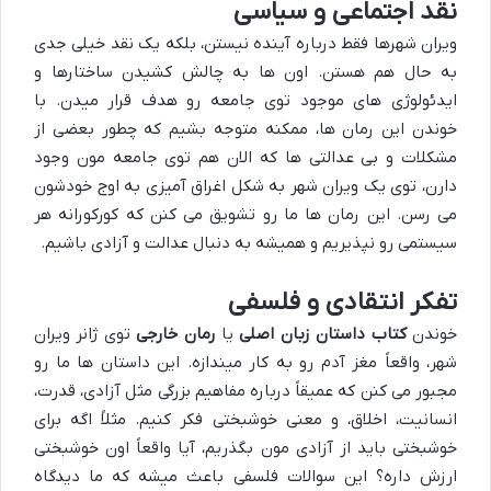
نقد اجتماعی و سیاسی
ویران شهرها فقط درباره آینده نیستن، بلکه یک نقد خیلی جدی
به حال هم هستن. اون ها به چالش کشیدن ساختارها و
ایدئولوژی های موجود توی جامعه رو هدف قرار میدن. با
خوندن این رمان ها، ممکنه متوجه بشیم که چطور بعضی از
مشکلات و بی عدالتی ها که الان هم توی جامعه مون وجود
دارن، توی یک ویران شهر به شکل اغراق آمیزی به اوج خودشون
می رسن. این رمان ها ما رو تشویق می کنن که کورکورانه هر
سیستمی رو نپذیریم و همیشه به دنبال عدالت و آزادی باشیم.
تفکر انتقادی و فلسفی
خوندن
کتاب داستان زبان اصلی
یا
رمان خارجی
توی ژانر ویران
شهر، واقعاً مغز آدم رو به کار میندازه. این داستان ها ما رو
مجبور می کنن که عمیقاً درباره مفاهیم بزرگی مثل آزادی، قدرت،
انسانیت، اخلاق، و معنی خوشبختی فکر کنیم. مثلاً اگه برای
خوشبختی باید از آزادی مون بگذریم، آیا واقعاً اون خوشبختی
ارزش داره؟ این سوالات فلسفی باعث میشه که ما دیدگاه