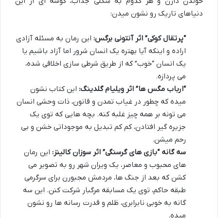
خوندن دارن و هر کدوم به شکلی جذاب، گوشه ای از این
دنیاهای تاریک رو نشون میدن:
“پرتقال کوکی” اثر آنتونی برگس:
این رمان به مسئله آزادی
اراده و اینکه آیا بهتره یک انسان شرور اما آزاد باشیم یا
یک انسان “خوب” که از طریق شرطی سازی اخلاقی شده،
می پردازه.
“ارباب مگس ها” اثر ویلیام گلدینگ:
این کتاب نشون
میده که چطور در غیاب تمدن و قانون، ذات وحشی انسان
می تونه بر همه چیز غلبه کنه. بچه هایی که توی یک
جزیره گیر افتادن، کم کم تبدیل به موجوداتی خشن و بی
رحم میشن.
سه گانه “بازی های گرسنگی” اثر سوزان کالینز:
این رمان
های محبوب و معاصر، یک ویران شهر رو به تصویر می
کشن که بعد از جنگ ها، مردمش مجبورن برای سرگرمی
طبقه حاکم، توی یک مسابقه مرگبار شرکت کنن. این سه
گانه به خوبی نابرابری، ظلم و قدرت رسانه ها رو نشون
میده.