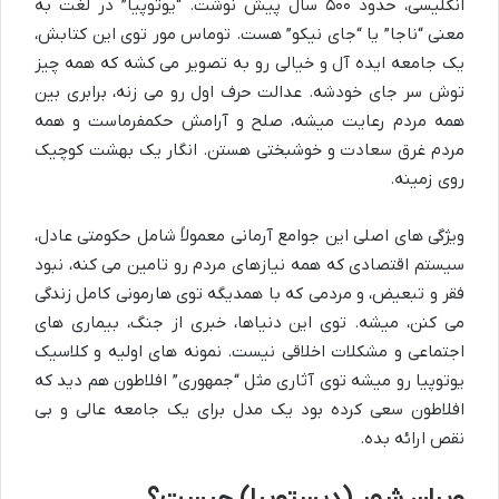
انگلیسی، حدود ۵۰۰ سال پیش نوشت. “یوتوپیا” در لغت به
معنی “ناجا” یا “جای نیکو” هست. توماس مور توی این کتابش،
یک جامعه ایده آل و خیالی رو به تصویر می کشه که همه چیز
توش سر جای خودشه. عدالت حرف اول رو می زنه، برابری بین
همه مردم رعایت میشه، صلح و آرامش حکمفرماست و همه
مردم غرق سعادت و خوشبختی هستن. انگار یک بهشت کوچیک
روی زمینه.
ویژگی های اصلی این جوامع آرمانی معمولاً شامل حکومتی عادل،
سیستم اقتصادی که همه نیازهای مردم رو تامین می کنه، نبود
فقر و تبعیض، و مردمی که با همدیگه توی هارمونی کامل زندگی
می کنن، میشه. توی این دنیاها، خبری از جنگ، بیماری های
اجتماعی و مشکلات اخلاقی نیست. نمونه های اولیه و کلاسیک
یوتوپیا رو میشه توی آثاری مثل “جمهوری” افلاطون هم دید که
افلاطون سعی کرده بود یک مدل برای یک جامعه عالی و بی
نقص ارائه بده.