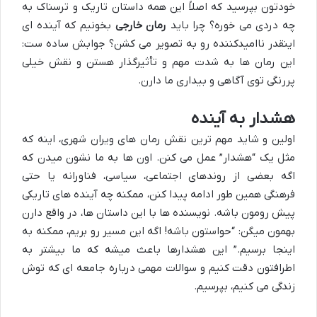
خودتون بپرسید که اصلاً این همه داستان تاریک و ترسناک به
چه دردی می خوره؟ چرا باید
رمان خارجی
بخونیم که آینده ای
اینقدر ناامیدکننده رو به تصویر می کشن؟ جوابش ساده ست:
این رمان ها به شدت مهم و تأثیرگذار هستن و نقش خیلی
پررنگی توی آگاهی و بیداری ما دارن.
هشدار به آینده
اولین و شاید مهم ترین نقش رمان های ویران شهری، اینه که
مثل یک “هشدار” عمل می کنن. اون ها به ما نشون میدن که
اگه بعضی از روندهای اجتماعی، سیاسی، فناورانه یا حتی
فرهنگی همین طور ادامه پیدا کنن، ممکنه چه آینده های تاریکی
پیش رومون باشه. نویسنده ها با این داستان ها، در واقع دارن
بهمون میگن: “حواستون باشه! اگه این مسیر رو بریم، ممکنه به
اینجا برسیم.” این هشدارها باعث میشه که ما بیشتر به
اطرافتون دقت کنیم و سوالات مهمی درباره جامعه ای که توش
زندگی می کنیم، بپرسیم.