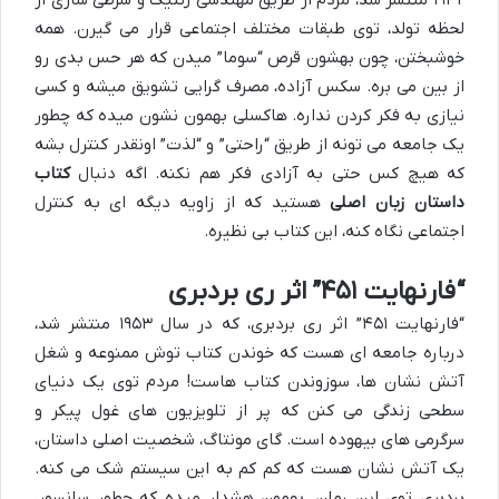
۱۹۳۲ منتشر شد، مردم از طریق مهندسی ژنتیک و شرطی سازی از
لحظه تولد، توی طبقات مختلف اجتماعی قرار می گیرن. همه
خوشبختن، چون بهشون قرص “سوما” میدن که هر حس بدی رو
از بین می بره. سکس آزاده، مصرف گرایی تشویق میشه و کسی
نیازی به فکر کردن نداره. هاکسلی بهمون نشون میده که چطور
یک جامعه می تونه از طریق “راحتی” و “لذت” اونقدر کنترل بشه
که هیچ کس حتی به آزادی فکر هم نکنه. اگه دنبال
کتاب
داستان زبان اصلی
هستید که از زاویه دیگه ای به کنترل
اجتماعی نگاه کنه، این کتاب بی نظیره.
“فارنهایت ۴۵۱” اثر ری بردبری
“فارنهایت ۴۵۱” اثر ری بردبری، که در سال ۱۹۵۳ منتشر شد،
درباره جامعه ای هست که خوندن کتاب توش ممنوعه و شغل
آتش نشان ها، سوزوندن کتاب هاست! مردم توی یک دنیای
سطحی زندگی می کنن که پر از تلویزیون های غول پیکر و
سرگرمی های بیهوده است. گای مونتاگ، شخصیت اصلی داستان،
یک آتش نشان هست که کم کم به این سیستم شک می کنه.
بردبری توی این رمان، بهمون هشدار میده که چطور سانسور،