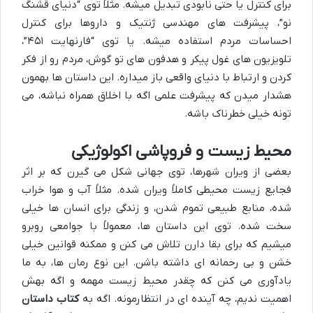
برای کنترل یا حتی نابودی تبدیل میشه. مثلاً توی “دنیای قشنگ
نو”، پیشرفت های مهندسی ژنتیک و داروها برای کنترل
احساسات مردم استفاده میشه. یا توی “فارنهایت ۴۵۱”،
تلویزیون های غول پیکر و هدفون های تو گوش، مردم رو از فکر
کردن و ارتباط با دنیای واقعی باز میداره. این داستان ها بهمون
هشدار میدن که پیشرفت علمی اگه با اخلاق همراه نباشه، می
تونه خیلی خطرناک باشه.
محیط زیست و فروپاشی اکولوژیکی
بعضی از ویران شهرها، توی جهانی شکل می گیرن که بر اثر
فجایع زیست محیطی کاملاً ویران شده. مثلاً آب و هوا خراب
شده، منابع طبیعی تموم شدن، و زندگی برای انسان ها خیلی
سخت شده. توی این داستان ها، معمولاً با جوامعی روبرو
میشیم که برای بقا دارن تلاش می کنن و ممکنه قوانین خیلی
خشن و بی رحمانه ای داشته باشن. این نوع رمان ها، به ما
یادآوری می کنن که چقدر محیط زیست مهمه و اگه بهش
اهمیت ندیم، چه آینده ای در انتظارمونه. اگه به
کتاب داستان