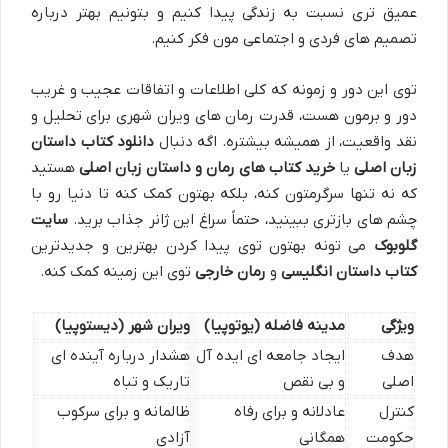
عمیق تری نسبت به زندگی پیدا کنیم و بتونیم بهتر درباره
تصمیم های فردی و اجتماعی مون فکر کنیم.
توی این دور و زمونه که کلی اطلاعات و اتفاقات عجیب و غریب
دور و برمون هست، قدرت رمان های ویران شهری برای تحلیل و
نقد واقعیت، از همیشه بیشتره. اگه دنبال
دانلود کتاب داستان
زبان اصلی
یا
خرید کتاب های رمان و داستان زبان اصلی
هستید
که نه تنها سرگرمتون کنه، بلکه بهتون کمک کنه تا دنیا رو با
چشم های بازتری ببینید، حتماً سراغ این ژانر جذاب برید.
سایت
گلوبوک
می تونه بهتون توی پیدا کردن بهترین و جدیدترین
کتاب داستان انگلیسی
و
رمان خارجی
توی این زمینه کمک کنه.
ویژگی
مدینه فاضله (یوتوپیا)
ویران شهر (دیستوپیا)
هدف
ایجاد جامعه ای ایده آل
هشدار درباره آینده ای
اصلی
و بی نقص
تاریک و تباه
کنترل
عادلانه و برای رفاه
ظالمانه و برای سرکوب
حکومت
همگانی
آزادی