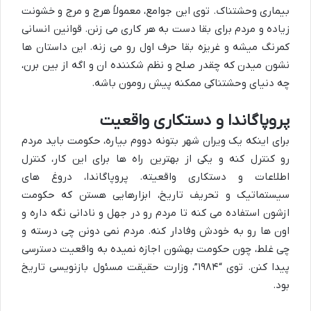
بیماری وحشتناک. توی این جوامع، معمولاً هرج و مرج و خشونت
زیاده و مردم برای بقا دست به هر کاری می زنن. قوانین انسانی
کمرنگ میشه و غریزه بقا حرف اول رو می زنه. این داستان ها
نشون میدن که چقدر صلح و نظم شکننده ان و اگه از بین برن،
چه دنیای وحشتناکی ممکنه پیش رومون باشه.
پروپاگاندا و دستکاری واقعیت
برای اینکه یک ویران شهر بتونه دووم بیاره، حکومت باید مردم
رو کنترل کنه و یکی از بهترین راه ها برای این کار، کنترل
اطلاعات و دستکاری واقعیته. پروپاگاندا، دروغ های
سیستماتیک و تحریف تاریخ، ابزارهایی هستن که حکومت
ازشون استفاده می کنه تا مردم رو در جهل و نادانی نگه داره و
اون ها رو به خودش وفادار کنه. مردم نمی دونن چی درسته و
چی غلط، چون حکومت بهشون اجازه نمیده به واقعیت دسترسی
پیدا کنن. توی “۱۹۸۴”، وزارت حقیقت مسئول بازنویسی تاریخ
بود.