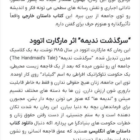
نادانی اجباری و نقش رسانه های سطحی می تونه فکر و اندیشه
رو توی جامعه از بین ببره. این
کتاب داستان خارجی
واقعاً
تأثیرگذاره و هنوزم حرف برای گفتن داره.
“سرگذشت ندیمه” اثر مارگارت اتوود
این رمان که مارگارت اتوود در سال ۱۹۸۵ نوشت، به یک کلاسیک
مدرن تبدیل شده. “سرگذشت ندیمه” (The Handmaid’s Tale)
جامعه ای رو نشون میده که بعد از یک فاجعه زیست محیطی،
یک حکومت تئوکراتیک افراطی به اسم “گیلیاد” روی کار اومده.
توی این جامعه، زنان هیچ حقوقی ندارن و فقط به خاطر قابلیت
باروری شون ارزش دارن. زن ها به دسته های مختلف تقسیم
میشن و “ندیمه ها” که هنوز می تونن بچه دار بشن، مجبورن
برای فرماندهان بچه به دنیا بیارن. این رمان به شدت تکان
دهنده است و به ستم جنسیتی، از دست رفتن حقوق زنان و
خطرات حکومت های بنیادگرا می پردازه. اگه دنبال
دانلود کتاب
داستان های انگلیسی
هستید که عمق فاجعه انسانی رو نشون
بده، این رمان رو از دست ندید.