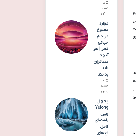
3
هفته
ع
پیش
ل
موارد
ه
ممنوع
ی
در جام
جهانی
قطر | هر
آنچه
مسافران
باید
،
بدانند
ه
4
هفته
ز
پیش
ی
یخچال
Yulong
چین:
راهنمای
کامل
ه
اژدهای