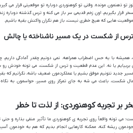
وز تو ذهنمون مونده. وقتی تو کوهنوردی دوباره تو موقعیتی قرار می گیری
 قرار بگیریم، اون زخم قدیمی سر باز می کنه و ترس گذشته دوباره زند
موقعیت هایی که هیچ خطری نیست، باز هم نگران واکنش بقیه باشیم.
ترس از شکست در یک مسیر ناشناخته یا چالش
همیشه با یه حس اضطراب همراهه. نمی دونیم چقدر آمادگی داریم، چ
ش بربیایم یا نه. این عدم قطعیت و ترس از شکست، می تونه خودش رو ب
سیر جدید نتونیم موفق بشیم یا عملکردمون ضعیف باشه، نگرانیم که بقی
مال شکست، باعث می شه به جای تمرکز روی مسیر، حواسمون به نگاه 
ر بر تجربه کوهنوردی: از لذت تا خطر
 می تونه واقعاً روی تجربه ی کوهنوردی ما تأثیر منفی بذاره و حتی ت
ودمون ریشه کنه، ممکنه کارهایی انجام بدیم که هم به خودمون آسی