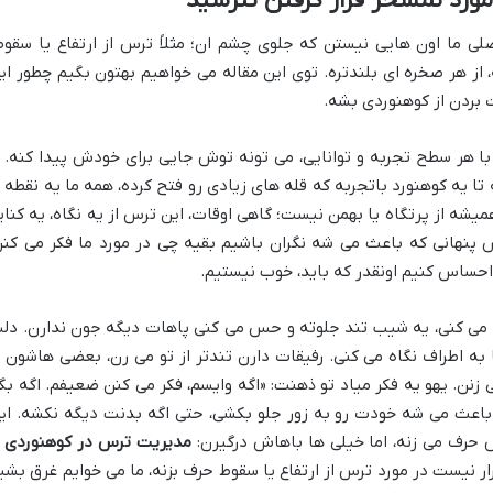
ورد تمسخر قرار گرفتن نترسید
 ما اون هایی نیستن که جلوی چشم ان؛ مثلاً ترس از ارتفاع یا سقوط
از هر صخره ای بلندتره. توی این مقاله می خواهیم بهتون بگیم چطور ای
 بردن از کوهنوردی بشه.
با هر سطح تجربه و توانایی، می تونه توش جایی برای خودش پیدا کنه. ا
ه تا یه کوهنورد باتجربه که قله های زیادی رو فتح کرده، همه ما یه نقطه 
یشه از پرتگاه یا بهمن نیست؛ گاهی اوقات، این ترس از یه نگاه، یه کنای
 پنهانی که باعث می شه نگران باشیم بقیه چی در مورد ما فکر می کنن
حساس کنیم اونقدر که باید، خوب نیستیم.
 می کنی، یه شیب تند جلوته و حس می کنی پاهات دیگه جون ندارن. دل
به اطراف نگاه می کنی. رفیقات دارن تندتر از تو می رن، بعضی هاشون ب
ن. یهو یه فکر میاد تو ذهنت: «اگه وایسم، فکر می کنن ضعیفم. اگه بگ
باعث می شه خودت رو به زور جلو بکشی، حتی اگه بدنت دیگه نکشه. ای
 حرف می زنه، اما خیلی ها باهاش درگیرن:
مدیریت ترس در کوهنوردی ا
رار نیست در مورد ترس از ارتفاع یا سقوط حرف بزنه، ما می خوایم غرق بشی