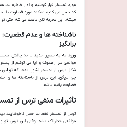
مورد تمسخر قرار گرفتیم و اون خاطره بد، هن
که حس می کنیم ممکنه مورد قضاوت یا تمسخر
میشه. این تجربه تلخ باعث می شه حتی تو 
ناشناخته ها و عدم قطعیت: 
برانگیز
ورود به یه مسیر جدید یا یه چالش سخت، 
موانعی سر راهمونه و آیا می تونیم از پس
شکل ترس از تمسخر نشون بده. اگه تو این م
چی میگن. این ترس از ناشناخته ها و احت
قضاوت بقیه باشه.
تأثیرات منفی ترس از تمسخ
ترس از تمسخر فقط یه حس ناخوشایند نیست؛
مواقعی خطرناک بشه. وقتی این ترس تو وج