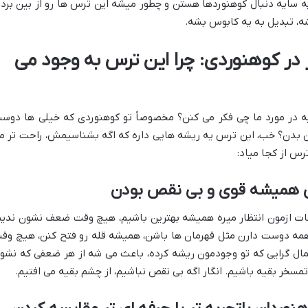
ه سایه دنبال کوهنوردها هستن و چطور میشه این ترس ها رو از بین برد 
ه، تبدیل به یه کابوس بشه.
در کوهنوردی: چرا این ترس به وجود می
بقیه در مورد ما چی فکر می کنن؟ مخصوصاً تو کوهنوردی که خیلی ها دوس
 بدن؟ خب، این ترس یه ریشه هایی داره که اگه بشناسیمش، راحت تر م
رس از کجا میاد:
ای همیشه قوی و بی نقص بودن
وقات ازمون انتظار میره همیشه بهترین باشیم، هیچ وقت ضعف نشون ندیم
مه دوست دارن مثل قهرمان ها باشن، همیشه قله رو فتح کنن، هیچ وق
ال گرایی که تو وجودمون ریشه کرده، باعث می شه از هر ضعفی که نشو
مسخر بقیه باشیم. انگار اگه بی نقص نباشیم، از چشم بقیه می افتیم.