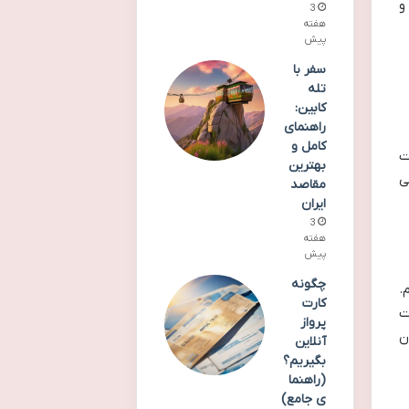
و
3
هفته
پیش
سفر با
تله
کابین:
راهنمای
کامل و
ت
بهترین
ی
مقاصد
ایران
3
هفته
پیش
چگونه
.
کارت
ت
پرواز
ن
آنلاین
بگیریم؟
(راهنما
ی جامع)