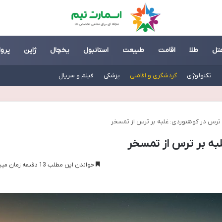
تل
طلا
اقامت
طبیعت
استانبول
یخچال
ژاپن
پروا
تکنولوژی
گردشگری و اقامتی
پزشکی
فیلم و سریال
رس در کوهنوردی: غلبه بر ترس از تمسخر
به بر ترس از تمسخر
خواندن این مطلب 13 دقیقه زمان میبرد