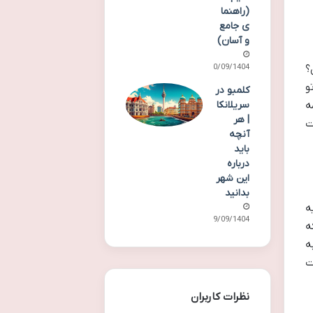
(راهنما
ی جامع
و آسان)
30/09/1404
؟
و
کلمبو در
سریلانکا
ه
| هر
ت
آنچه
باید
درباره
این شهر
بدانید
ه
29/09/1404
ه
ه
ت
نظرات کاربران