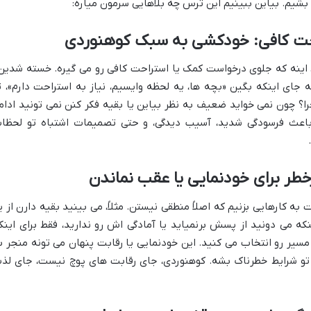
بشیم. بیاین ببینیم این ترس چه بلاهایی سرمون میاره:
حت کافی: خودکشی به سبک کوهنوردی
 اینه که جلوی درخواست کمک یا استراحت کافی رو می گیره. خسته شدین
 جای اینکه بگین «بچه ها، یه لحظه وایسیم، نیاز به استراحت دارم»، ت
را؟ چون نمی خواید ضعیف به نظر بیاین یا بقیه فکر کنن نمی تونید ادام
 باعث فرسودگی شدید، آسیب دیدگی، و حتی تصمیمات اشتباه تو لحظا
طر برای خودنمایی یا عقب نماندن
 کارهایی بزنیم که اصلاً منطقی نیستن. مثلاً، می بینید بقیه دارن از ی
ه می دونید از پسش برنمیاید یا آمادگی اش رو ندارید، فقط برای اینک
سیر رو انتخاب می کنید. این خودنمایی یا رقابت پنهان می تونه منجر ب
و شرایط خطرناک بشه. کوهنوردی، جای رقابت های پوچ نیست، جای لذ