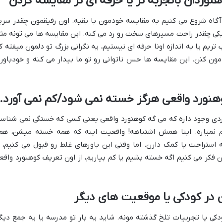
هنوردان باتجربه تر یا حرفه ای تر مقایسه کردن
آگاه شروع می کنیم به مقایسه خودمون با بقیه. اون رفیقمون چقدر سری
 یکی چقدر راحت مسیرهای سخت رو رد می کنه. این مقایسه ها می تونه مث
یم یا به اندازه اونا حرفه ای نیستیم، یه نگرانی بزرگ تو دلمون میفته ک
ون کنن. این مقایسه ها حس ناتوانی رو تو ما بیدار می کنه و خودباور
وهنورد واقعی هرگز خسته نمی شود/کم نمی آورد.
ردی وجود داره که می گه کوهنورد واقعی یعنی کسی که خستگی نمی شناسه
نمیاره. اینا همش اشتباهه! واقعیت اینه که همه خسته میشن، هم
استراحت یا کمک دارن. اما وقتی این باورهای غلط رو قبول می کنیم، ا
کر می کنیم اگه خسته بشیم یا کم بیاریم، از اون تعریف کوهنورد واقع
در کودکی یا موقعیت های دیگر
کی یا تجربیات تلخ گذشته مونه. شاید یه بار تو مدرسه یا یه جمع دیگ