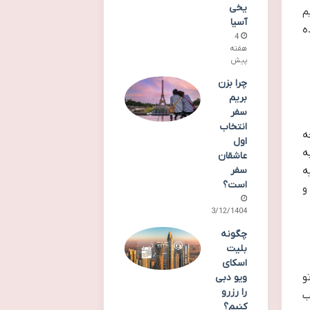
یخی
م
آسیا
ه
4
هفته
پیش
چرا بزن
بریم
سفر
انتخاب
ه
اول
ه
عاشقان
سفر
ه
است؟
و
03/12/1404
چگونه
بلیت
اسکای
و
ویو دبی
را رزرو
ب
کنیم؟