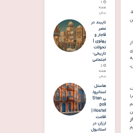
1
هفته
.
پیش
ن
نایبند در
عصر
قاجار و
پهلوی |
ز
تحولات
ی
تاریخی-
ه
اجتماعی
،
2
هفته
پیش
هاستل
ت
استانپول
ا
ی Stan
م
poli
Hostel |
ن
اقامت
ز
ارزان در
م
استانبول