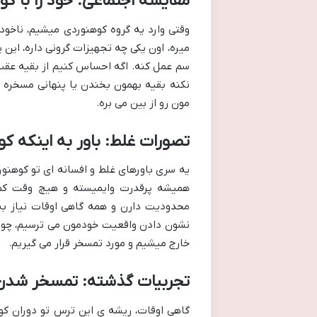
مقایسه اجتماعی: خود را با کو
وقتی وارد یه گروه کوهنوردی میشیم، ناخود
میره، اون یکی چه تجهیزات گرونی داره، این
سم عمل کنه. اگه احساس کنیم از بقیه عقب تر
نکنه بقیه بهمون بخندن یا پنهانی مسخره م
مون رو از بین می بره.
تصورات غلط: باور به اینکه ک
یه سری باورهای غلط و افسانه ای تو کوهنو
همیشه پرقدرت وایمیسته و هیچ وقت کم 
محدودیت دارن و همه گاهی اوقات نیاز به 
نشون دادن واقعیت خودمون می ترسیم، چون ف
خارج میشیم و مورد تمسخر قرار می گیریم.
تجربیات گذشته: تمسخر شدن 
گاهی اوقات، ریشه ی این ترس تو دوران کود