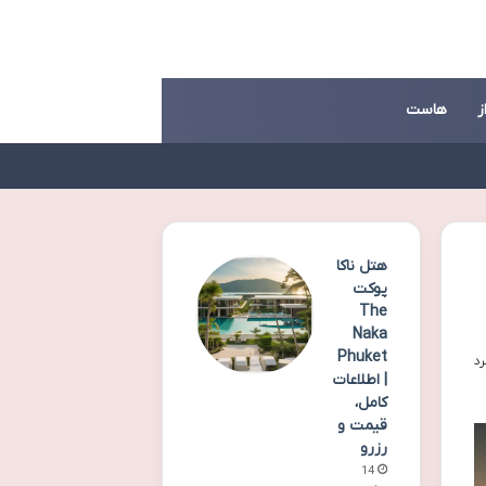
ز
هاست
هتل ناکا
پوکت
The
Naka
Phuket
| اطلاعات
کامل،
قیمت و
رزرو
14