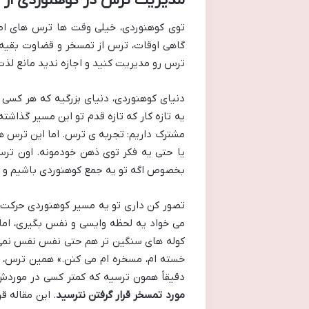
مدیریت ترس در کوهنوردی از م
توی کوهنوردی، خیلی وقت ها ترس های اصلی
گاهی اوقات، ترس از تمسخر و قضاوت بقیه، 
ترس رو مدیریت کنید و اجازه ندید مانع لذت
دنیای کوهنوردی، دنیای بزرگیه که هر کسی 
یه تازه کار که تازه قدم تو این مسیر گذاشت
مشترک داریم: تجربه ی ترس. اما این ترس هم
یا حتی یه فکر توی ذهن خودمونه. اون ترس
بخصوص اگه تو یه جمع کوهنوردی باشیم و ا
تصور کن داری تو یه مسیر کوهنوردی حرکت
می خواد یه لحظه وایسی و نفس بگیری، اما 
کوله های سنگین تر هم حتی نفس نفس نمی زن
خسته ام، مسخره ام می کنن.» همین ترس، 
دقیقاً همون ترسیه که کمتر کسی در موردش
مورد تمسخر قرار گرفتن نترسید
. این مقاله ق