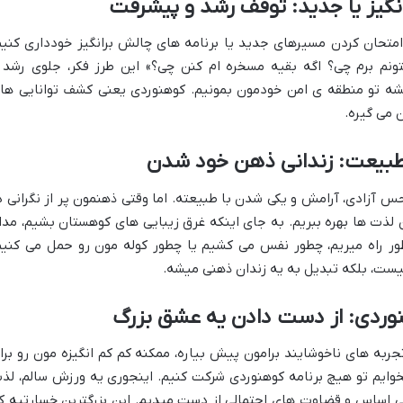
نگیز یا جدید: توقف رشد و پیشرفت
امتحان کردن مسیرهای جدید یا برنامه های چالش برانگیز خودداری کنیم
 نتونم برم چی؟ اگه بقیه مسخره ام کنن چی؟» این طرز فکر، جلوی رشد 
ه تو منطقه ی امن خودمون بمونیم. کوهنوردی یعنی کشف توانایی ها
 می گیره.
بیعت: زندانی ذهن خود شدن
 آزادی، آرامش و یکی شدن با طبیعته. اما وقتی ذهنمون پر از نگرانی د
ین لذت ها بهره ببریم. به جای اینکه غرق زیبایی های کوهستان بشیم، مدا
ور راه میریم، چطور نفس می کشیم یا چطور کوله مون رو حمل می کنیم
یست، بلکه تبدیل به یه زندان ذهنی میشه.
نوردی: از دست دادن یه عشق بزرگ
جربه های ناخوشایند برامون پیش بیاره، ممکنه کم کم انگیزه مون رو برا
وایم تو هیچ برنامه کوهنوردی شرکت کنیم. اینجوری یه ورزش سالم، لذ
ی اساس و قضاوت های احتمالی از دست میدیم. این بزرگترین خسارتیه ک