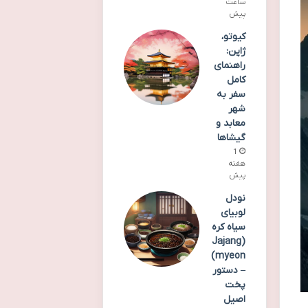
ساعت
پیش
کیوتو،
ژاپن:
راهنمای
کامل
سفر به
شهر
معابد و
گیشاها
1
هفته
پیش
نودل
لوبیای
سیاه کره
(Jajang
myeon)
– دستور
پخت
اصیل