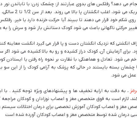
 می دهد؟ رفلکس های بدوی عبارتند از: چشمک زدن: با تاباندن نور د
رفلکس کف پا: هنگامی که ک
غییر حرکتی ناگهانی باعث می شود کودک دستانش باز شود و سرش را به ع
راف انگشتی که نزدیک انگشتان دست و پا قرار می گیرد انگشت معاینه کنن
 ماهگی از بین می رود. برای آزمایش آن، کودک دراز کشیده و رو به بالا کشیده می ش
 خم می شود. تعادل و هماهنگی: با نظارت بر نحوه راه رفتن یا ایستادن کود
ا چشمان بسته بایستند در حالی که پزشک به آرامی کودک را از این سو 
 عمل می شود.
مز
، به دقت به ارایه تخفیف ها و پیشنهادهای ویژه توجه کنید . با ا
کند، لازم است به فوق متخصص مغز و اعصاب نوزادان و کودکان مراجعه
صص مغز و اعصاب کودکان آموزش تخصصی برای درمان اختلالات سیستم ع
ات عصبی درمان شده توسط متخصص مغز و اعصاب کودکان آورده شده است