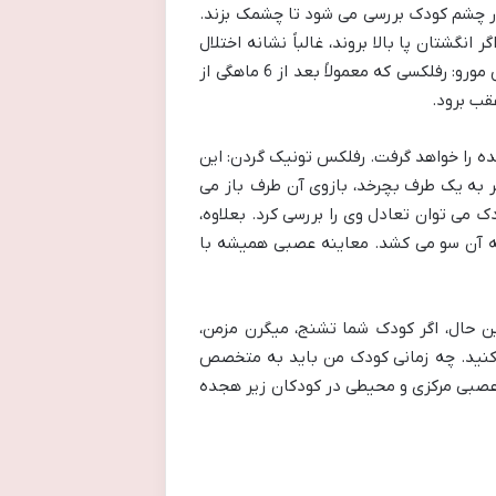
ر چشم کودک بررسی می شود تا چشمک بزند.
ف پای نوزاد تحریک می شود، اغلب انگشتان پا بالا می روند. بعد از سن 1/2 تا 2 سالگی، اگر انگشتان پا بالا بروند، غالباً نشانه اختلال
سیستم عصبی مرکزی است. خزیدن: کودک را روی شکم خود قرار می دهند تا ببیند آیا حرکت خزنده دارد یا خیر. رفلکس مورو: رفلکسی که معمولاً بعد از 6 ماهگی از
قب برود.
ده را خواهد گرفت. رفلکس تونیک گردن: این
ود اگر سر به یک طرف بچرخد، بازوی آن طرف باز می
ک می توان تعادل وی را بررسی کرد. بعلاوه،
به آن سو می کشد. معاینه عصبی همیشه با
ین حال، اگر کودک شما تشنج، میگرن مزمن،
 کنید. چه زمانی کودک من باید به متخصص
صبی مرکزی و محیطی در کودکان زیر هجده