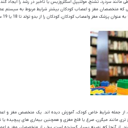
ی مانند سردرد، تشنج، مولتیپل اسکلروزیس یا تاخیر در رشد را ایجاد ک
ی که متخصصان مغز و اعصاب کودکان بیشتر شرایط مربوط به سیستم عصبی
زشک مغز واعصاب کودکان، کودکان را از بدو تولد تا 18 یا 19 سالگی درمان می کنند.
ک، از جمله شرایط خاص کودک، آموزش دیده اند. یک متخصص مغز و اعص
ری مانند میگرن، صرع یا فلج مغزی و همچنین بیماری های پیچیده یا ناد
ند. از آنجا که زمینه بسیار گسترده است، برخی از متخصصان مغز و اع