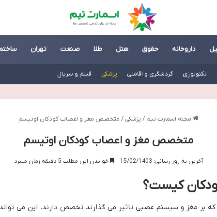
یل
داروخانه
حقوق
هتل
طلا
صنعت
تهران
ساختم
تکنولوژی
گردشگری و اقامتی
پزشکی
فیلم و سریال
مجله اسمارت تیم
/
پزشکی
/
متخصص مغز و اعصاب کودکان اوتیسم
متخصص مغز و اعصاب کودکان اوتیسم
آخرین به روز رسانی: 15/02/1403
خواندن این مطلب 5 دقیقه زمان میبرد
دکان کیست؟
که بر مغز و سیستم عصبی تاثیر می گذارند تخصص دارند. این می توان