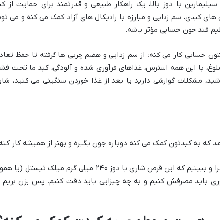
ی گرم شاری با سیلیمارین با دوز بالا، یک راهکار طبیعی و قدرتمند برای حمایت از کب
ی کبدی، سم زدایی و مبارزه با رادیکال های آزاد کمک می کنه و می تون
یم قند خون حسابی مؤثر باشه.
ون حسابی کار می کنه؛ از سم زدایی و هضم چربی ها گرفته تا حفظ تعاد
لوغ، با این همه استرس، غذاهای فرآوری شده و آلودگی، کبد ما تحت فشا
شید، مشکلات گوارشی دارید یا بعد از غذا خوردن سنگینی می کنید، شای
 که به کبدتون کمک می کنه دوباره جون بگیره و بهتر از همیشه کار کنه.
ما تو این مقاله قراره حسابی بریم تو دل ماجرا و ببینیم که این قرص شاری با دوز ۲۴۰ میلی گرم میلک تیستل (یا
طوری باید مصرفش کنیم و به چه چیزایی باید دقت کنیم. پس بزن بریم ت