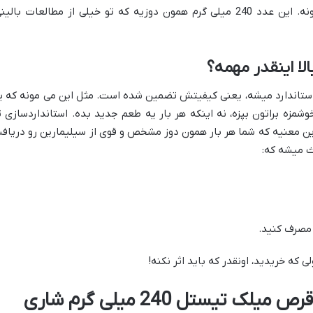
فعال و مؤثر سیلیمارین رو به بدنتون برسونه. این عدد 240 میلی گرم همون دوزیه که تو خیلی از مطالعات بالی
الا اینقدر مهمه؟
ستاندارد میشه، یعنی کیفیتش تضمین شده است. مثل این می مونه که ی
شمزه براتون بپزه، نه اینکه هر بار یه طعم جدید بده. استانداردسازی ت
ی گرم شاری به این معنیه که شما هر بار همون دوز مشخص و قوی از سیلیمارین رو دریاف
ث میشه که:
 مصرف کنید.
 که خریدید، اونقدر که باید اثر نکنه!
16 خاصیت شگفت انگیز قرص میلک تیستل 240 میلی گرم شاری