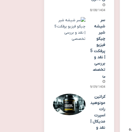
28/08/1404
سر
شیشه
شیر
چیکو
فیزیو
پرفکت 5
| نقد و
بررسی
تخصص
ی
19/09/1404
کراتین
مونوهید
رات
اسپرت
مدیکال |
نقد و
م از ماده