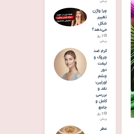
پیش
چرا واژن
تغییر
شکل
می‌دهد؟
3 روز
پیش
کرم ضد
چروک و
لیفت
دور
چشم
اورلین:
نقد و
بررسی
کامل و
جامع
3 روز
پیش
عطر