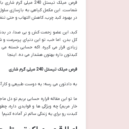
قرص میلک تیستل 240 میل
شماست. این مکمل گیاهی به بازسازی سلول ها
در بهبود کبد چرب، کاهش التهاب و حتی تنظ
کبد، این عضو زحمت کش و بی صدا، در بدنت
کل بدن. اما خب، تو این دنیای پرسرعت و ش
زیادی قرار می گیره. اگه حسابی خسته می 
کبدتون داره بهتون هشدار می ده. اینجا
قرص میلک تیستل 240 میلی گرم شاری
به دادتون می رسه؛ یه دوست طبیعی و کارآمد
خار مریم) چه ویژگی ها و فوایدی داره، چ
کبدت رو برای یه زندگی سالم تر آماده کنیم!