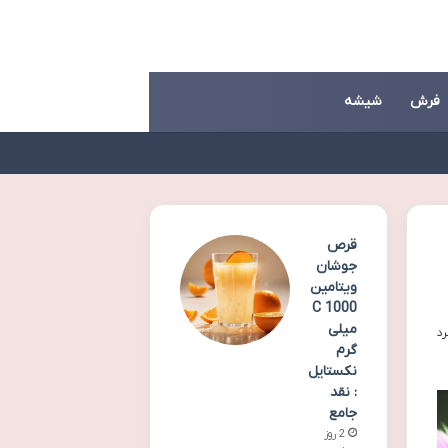
فرش
شیشه
قرص
جوشان
ویتامین
C 1000
میلی
گرم
نکستایل
: نقد
جامع
2 روز