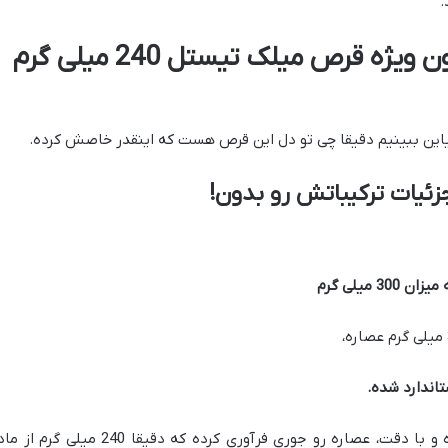
.
ترکیبات خاص و فرمولاسیون ویژه قرص میلک تیستل 240 میلی گرم
بیاین ببینیم دقیقا چی تو دل این قرص هست که اینقدر خاصش کرده.
یات ترکیباتش رو بدون!
یعنی چی؟ یعنی شرکت شاری زحمت کشیده و با دقت، عصاره رو جوری فرآوری کرده که دقیقا 240 میلی گر