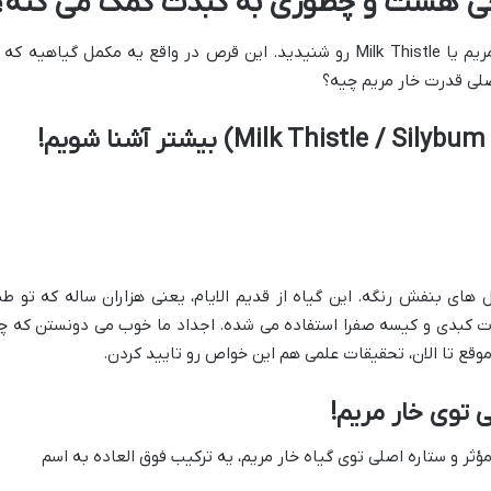
چی هست و چطوری به کبدت کمک می کنه؟
بذارید از اول شروع کنیم. احتمالا اسم خار مریم یا Milk Thistle رو شنیدید. این قرص در واقع یه مکمل گیاهیه که
صلی قدرت خار مریم چیه؟
 های بنفش رنگه. این گیاه از قدیم الایام، یعنی هزاران ساله که تو ط
ات کبدی و کیسه صفرا استفاده می شده. اجداد ما خوب می دونستن که چ
وقع تا الان، تحقیقات علمی هم این خواص رو تایید کردن.
 توی خار مریم!
 مؤثر و ستاره اصلی توی گیاه خار مریم، یه ترکیب فوق العاده به اسم