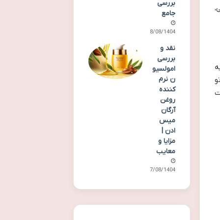
بررسی
نی،
جامع
18/08/1404
نقد و
بررسی
ه
امولسیو
ن نرم
و
کننده
ت
روغن
آرگان
میس
ادن |
مزایا و
معایب
17/08/1404