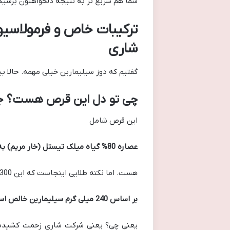
شما هم سریع تر به نتیجه دلخواهتون برسید
شاری
گفتیم که دوز سیلیمارین خیلی مهمه. حالا 
چی تو دل این قرص هست؟ جزئ
این قرص شامل
عصاره 80% گیاه میلک تیستل (خار مریم) به میزان 300 میلی گرم
هست. اما نکته طلایی اینجاست که این 300 میلی گرم عصاره،
بر اساس 240 میلی گرم سیلیمارین خالص استاندارد شده.