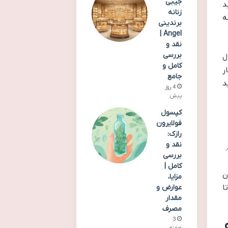
جیبی
د
زنانه
ه
برندینی
Angel |
نقد و
بررسی
ل
کامل و
ر
جامع
د
4 روز
پیش
کپسول
فولایرون
رازک:
نقد و
بررسی
کامل |
 همون
مزایا،
ا
عوارض و
مقدار
مصرف
3
هفته