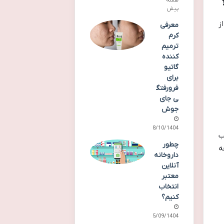
پیش
 از
معرفی
کرم
ترمیم
کننده
گاتیو
برای
فرورفتگ
ی جای
جوش
18/10/1404
ب
چطور
ه
داروخانه
آنلاین
معتبر
انتخاب
کنیم؟
25/09/1404