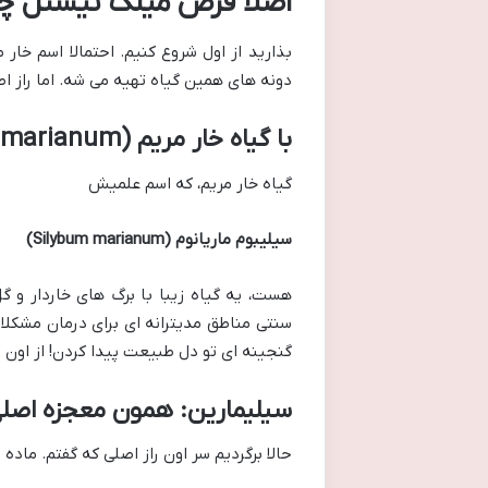
اصلا قرص میلک تیستل 
دونه های همین گیاه تهیه می شه. اما راز ا
با گیاه خار مریم (Milk Thistle / Silybum marianum) بیشتر آشنا شویم!
گیاه خار مریم، که اسم علمیش
سیلیبوم ماریانوم (Silybum marianum)
هست، یه گیاه زیبا با برگ های خاردار و گل
سنتی مناطق مدیترانه ای برای درمان مشکل
گنجینه ای تو دل طبیعت پیدا کردن! از اون م
سیلیمارین: همون معجزه اصلی
حالا برگردیم سر اون راز اصلی که گفتم. ماده