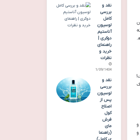
نقد و
بررسی
کامل
ن
لوسیون
ه
آناستیم
دوکری |
.
راهنمای
خرید و
نظرات
01/09/1404
ست!
نقد و
ک
بررسی
لوسیون
پس از
اصلاح
کول
فرش
و
مای
و
(راهنما
ی کامل)